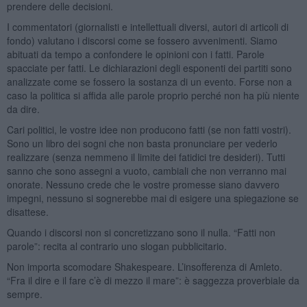
prendere delle decisioni.
I commentatori (giornalisti e intellettuali diversi, autori di articoli di
fondo) valutano i discorsi come se fossero avvenimenti. Siamo
abituati da tempo a confondere le opinioni con i fatti. Parole
spacciate per fatti. Le dichiarazioni degli esponenti dei partiti sono
analizzate come se fossero la sostanza di un evento. Forse non a
caso la politica si affida alle parole proprio perché non ha più niente
da dire.
Cari politici, le vostre idee non producono fatti (se non fatti vostri).
Sono un libro dei sogni che non basta pronunciare per vederlo
realizzare (senza nemmeno il limite dei fatidici tre desideri). Tutti
sanno che sono assegni a vuoto, cambiali che non verranno mai
onorate. Nessuno crede che le vostre promesse siano davvero
impegni, nessuno si sognerebbe mai di esigere una spiegazione se
disattese.
Quando i discorsi non si concretizzano sono il nulla. “Fatti non
parole”: recita al contrario uno slogan pubblicitario.
Non importa scomodare Shakespeare. L’insofferenza di Amleto.
“Fra il dire e il fare c’è di mezzo il mare”: è saggezza proverbiale da
sempre.