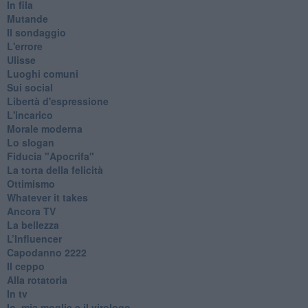
In fila
Mutande
Il sondaggio
L'errore
Ulisse
Luoghi comuni
Sui social
Libertà d'espressione
L'incarico
Morale moderna
Lo slogan
Fiducia "Apocrifa"
La torta della felicità
Ottimismo
Whatever it takes
Ancora TV
La bellezza
L’Influencer
​Capodanno 2222
Il ceppo
Alla rotatoria
In tv
Io, mia moglie e il virologo