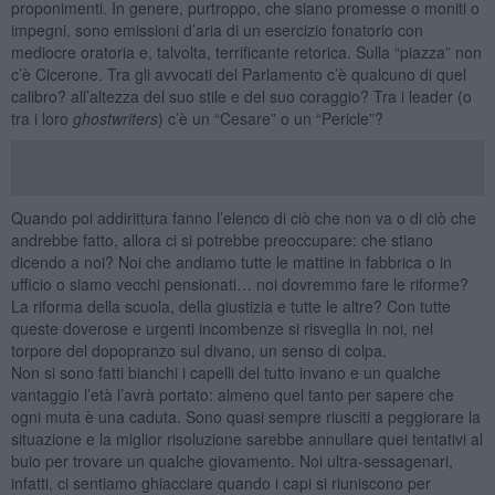
proponimenti. In genere, purtroppo, che siano promesse o moniti o
impegni, sono emissioni d’aria di un esercizio fonatorio con
mediocre oratoria e, talvolta, terrificante retorica. Sulla “piazza” non
c’è Cicerone. Tra gli avvocati del Parlamento c’è qualcuno di quel
calibro? all’altezza del suo stile e del suo coraggio? Tra i leader (o
tra i loro
ghostwriters
) c’è un “Cesare” o un “Pericle”?
Quando poi addirittura fanno l’elenco di ciò che non va o di ciò che
andrebbe fatto, allora ci si potrebbe preoccupare: che stiano
dicendo a noi? Noi che andiamo tutte le mattine in fabbrica o in
ufficio o siamo vecchi pensionati… noi dovremmo fare le riforme?
La riforma della scuola, della giustizia e tutte le altre? Con tutte
queste doverose e urgenti incombenze si risveglia in noi, nel
torpore del dopopranzo sul divano, un senso di colpa.
Non si sono fatti bianchi i capelli del tutto invano e un qualche
vantaggio l’età l’avrà portato: almeno quel tanto per sapere che
ogni muta è una caduta. Sono quasi sempre riusciti a peggiorare la
situazione e la miglior risoluzione sarebbe annullare quei tentativi al
buio per trovare un qualche giovamento. Noi ultra-sessagenari,
infatti, ci sentiamo ghiacciare quando i capi si riuniscono per