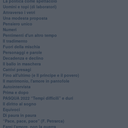
La politica come spettacolo
Uomini e topi (di laboratori)
Attraverso i vetri
Una modesta proposta
Pensiero unico
Numeri
Pentimenti d'un altro tempo
Il tradimento
Fuori della mischia
Personaggi e parole
Decadenza e declino
Il ballo in maschera
Cattivi presagi
Fino all'ultimo (e Il principe e il povero)
Il matrimonio, l'amore in pantofole
Autointervista
Prima e dopo
​PASQUA 2022 “Tempi difficili” e duri
Il diritto al sogno
Equivoci
Di paura in paura
​“Pace, pace, pace” (F. Petrarca)
Farei l'amore, non la guerra