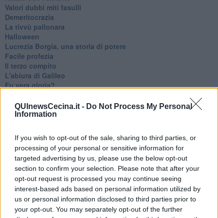
Valori dubbi miti fasulli
Demeritocrazia
La tivvù pallonara
Halloween
​Lucrezia Borgia, una storia di potere
Facile profezia
Il terzo compito
L'abiura di Galileo
Fu vera gloria?
La guerricciola delle due rose
La truffa all'anziano
QUInewsCecina.it -
Do Not Process My Personal
Alla fermata dell'autobus
Information
La repressione sessuale per sentito dire
Diseducazione televisiva e inerzia della politica
If you wish to opt-out of the sale, sharing to third parties, or
Foto storica
processing of your personal or sensitive information for
Esequie solenni
targeted advertising by us, please use the below opt-out
Nostalgia del sangue blu
section to confirm your selection. Please note that after your
Teste calde
opt-out request is processed you may continue seeing
Non avere e non essere
interest-based ads based on personal information utilized by
Armiamoci e... avviatevi
us or personal information disclosed to third parties prior to
Da Capodanno a Carnevale
your opt-out. You may separately opt-out of the further
Schizzi di fango