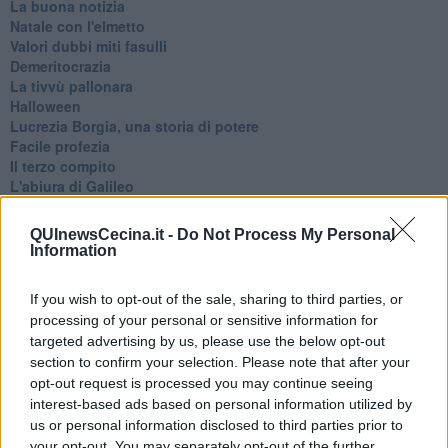
La buona notizia
Natale con l'elmetto
Valori dubbi miti fasulli
Demeritocrazia
La tivvù pallonara
Halloween
​Lucrezia Borgia, una storia di potere
Facile profezia
Il terzo compito
L'abiura di Galileo
Fu vera gloria?
La guerricciola delle due rose
QUInewsCecina.it -
Do Not Process My Personal
La truffa all'anziano
Information
Alla fermata dell'autobus
La repressione sessuale per sentito dire
If you wish to opt-out of the sale, sharing to third parties, or
Diseducazione televisiva e inerzia della politica
processing of your personal or sensitive information for
Foto storica
targeted advertising by us, please use the below opt-out
Esequie solenni
section to confirm your selection. Please note that after your
Nostalgia del sangue blu
opt-out request is processed you may continue seeing
Teste calde
interest-based ads based on personal information utilized by
Non avere e non essere
Armiamoci e... avviatevi
us or personal information disclosed to third parties prior to
Da Capodanno a Carnevale
your opt-out. You may separately opt-out of the further