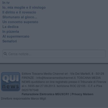
In tv
Io, mia moglie e il virologo
Il diritto e il rovescio
Sfortunato al gioco...
Un concetto superato
La dedica
In pizzeria
Al supermercato
Semafori
Editore Toscana Media Channel srl - Via Dei Martelli, 8 - 50129
FIRENZE - info@toscanamediachannel.it. TOSCANA MEDIA
NEWS quotidiano on line registrato presso il Tribunale di Firenze
al n. 5935 del 27.09.2013. Iscrizione ROC 22105 - C.F. e P.Iva
0620787048
Fatturazione Elettronica M5UXCR1 |
Privacy Nielsen
Direttore responsabile Marco Migli