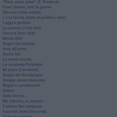
​“Pace, pace, pace” (F. Petrarca)
Farei l'amore, non la guerra
Discorsi come notizie
L'oca farcita (della stupidità e oltre)
Leggi e politica
La scienza (c'est moi)
Cenone 2021-2022
Natale 2021
Sogno (in musica)
Inno all'uomo
Vanity fair
La verità incerta
La corazzata Potëmkin
Mi piace (Facebook)
Elogio del disimpegno
Gregge senza immunità
Regali e convenevoli
Ombre
Dalle donne...
Nel silenzio, in segreto
Il pianto del campione
Il sorriso della Gioconda
Turismo spaziale