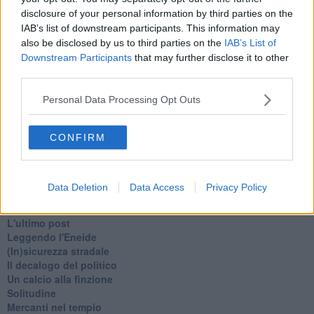
Schizzi di fango
disclosure of your personal information by third parties on the
Sor-riso amaro
IAB’s list of downstream participants. This information may
Fine anno al ristorante
also be disclosed by us to third parties on the
IAB’s List of
La festa di Capodanno
Downstream Participants
that may further disclose it to other
Natale 2024
third parties.
Re e regnanti
A noi interessa il dito non la luna
Personal Data Processing Opt Outs
Come rubare allo stato e vivere felici
Una performance
CONFIRM
Il compagno
​Io (allo specchio)
Tramonto
Passato, presente, futuro
Data Deletion
Data Access
Privacy Policy
La virtù del non fare
Il giorno dei saldi
L'ultimo post
Leggendo l'Eneide
​(In)sicurezza stradale
Il decalogo del politico
Un calcio alla finzione
Solitudine
Mercanti nel tempio