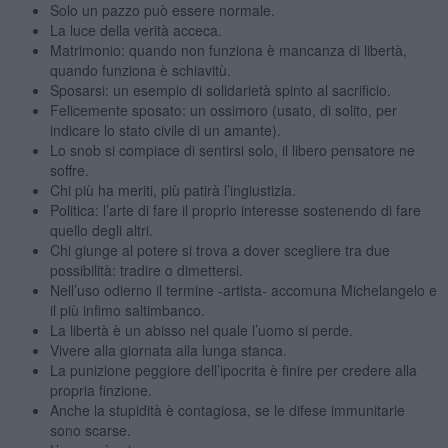
Solo un pazzo può essere normale.
La luce della verità acceca.
Matrimonio: quando non funziona è mancanza di libertà,
quando funziona è schiavitù.
Sposarsi: un esempio di solidarietà spinto al sacrificio.
Felicemente sposato: un ossimoro (usato, di solito, per
indicare lo stato civile di un amante).
Lo snob si compiace di sentirsi solo, il libero pensatore ne
soffre.
Chi più ha meriti, più patirà l’ingiustizia.
Politica: l’arte di fare il proprio interesse sostenendo di fare
quello degli altri.
Chi giunge al potere si trova a dover scegliere tra due
possibilità: tradire o dimettersi.
Nell’uso odierno il termine -artista- accomuna Michelangelo e
il più infimo saltimbanco.
La libertà è un abisso nel quale l’uomo si perde.
Vivere alla giornata alla lunga stanca.
La punizione peggiore dell’ipocrita è finire per credere alla
propria finzione.
Anche la stupidità è contagiosa, se le difese immunitarie
sono scarse.