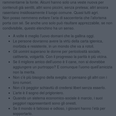
rammentarne la fonte. Alcuni hanno solo una veste nuova per
contenuti già sentiti, altri sono piccini, senza pretesa; altri ancora
rasentano insidiosamente il luogo comune. Quasi tutti agri.
Non posso nemmeno evitare l’aria di saccenteria che l’aforisma
porta con sé. Se anche uno solo può risultare apprezzabile, se non
condivisibile, questo elenchino ha un senso.
A volte è meglio l’uovo domani che la gallina oggi.
Le persone dovranno avere la virtù della carta igienica,
morbida e resistente, in un mondo che va a rotoli.
Gli uomini superano le donne per pericolosità sociale,
cattiveria, volgarità. Con il progresso la parità è più vicina.
Se il migliore amico dell’uomo è il cane, non si dovrebbe
aggiungere un purtroppo? E comunque l’uomo quell’amicizia
non la merita.
Non c’è più bisogno della sveglia: ci pensano gli altri con i
loro rumori.
Non c’è peggior schiavitù di credersi liberi senza esserlo.
L’arte è il sogno del prigioniero.
Quando un sistema economico-sociale è marcio, i suoi
peggiori rappresentanti sono gli onesti.
Se il mondo è faticoso e odioso, i giovani hanno l’età per
sopportarlo.