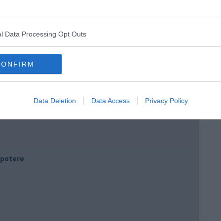
l Data Processing Opt Outs
CONFIRM
Data Deletion
Data Access
Privacy Policy
i potere