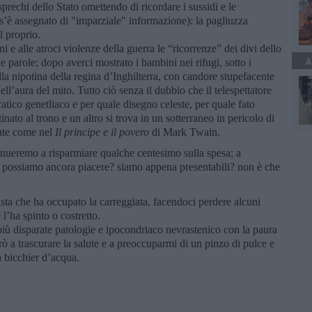
sprechi dello Stato omettendo di ricordare i sussidi e le
s’è assegnato di "imparziale" informazione): la pagliuzza
l proprio.
i e alle atroci violenze della guerra le “ricorrenze” dei divi dello
A
le parole; dopo averci mostrato i bambini nei rifugi, sotto i
 nipotina della regina d’Inghilterra, con candore stupefacente
ell’aura del mito. Tutto ciò senza il dubbio che il telespettatore
ratico genetliaco e per quale disegno celeste, per quale fato
nato al trono e un altro si trova in un sotterraneo in pericolo di
iate come nel
Il
principe e il povero
di Mark Twain.
inueremo a risparmiare qualche centesimo sulla spesa; a
i: possiamo ancora piacere? siamo appena presentabili? non è che
sta che ha occupato la carreggiata, facendoci perdere alcuni
l’ha spinto o costretto.
più disparate patologie e ipocondriaco nevrastenico con la paura
ò a trascurare la salute e a preoccuparmi di un pinzo di pulce e
n bicchier d’acqua.