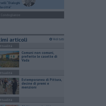
selli “Dialoghi
la città"
Condoglianze
imi articoli
Vedi tutti
ttualità
Comuni non comuni,
preferite le casette di
Vada
ttualità
Estemporanea di Pittura,
decine di premi e
menzioni
ttualità