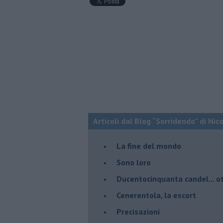
Articoli dal Blog “Sorridendo” di Nic
La fine del mondo
Sono loro
Ducentocinquanta candel... ot
Cenerentola, la escort
Precisazioni