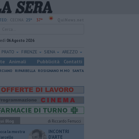
25°
37°
TEO:
CECINA
QuiNews.net
vedì
06 Agosto 2026
PRATO
FIRENZE
SIENA
AREZZO
ste
Animali
Pubblicità
Contatti
RCIANO
RIPARBELLA
ROSIGNANO M.MO
SANTA
ui Blog
di Riccardo Ferrucci
INCONTRI
ucca la mostra
D'ARTE
Marcello