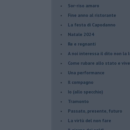
Sor-riso amaro
Fine anno al ristorante
La festa di Capodanno
Natale 2024
Re e regnanti
A noi interessa il dito non la 
Come rubare allo stato e viver
Una performance
Il compagno
​Io (allo specchio)
Tramonto
Passato, presente, futuro
La virtù del non fare
Il giorno dei saldi