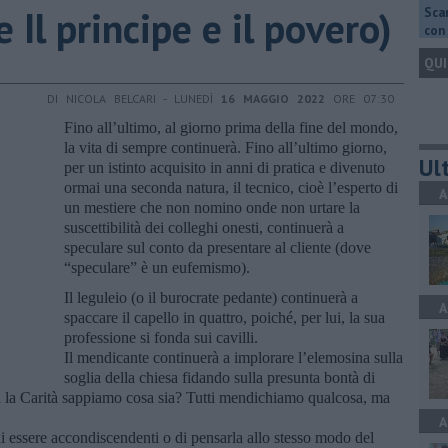
e Il principe e il povero)
Scar
con 
QUI
DI NICOLA BELCARI - LUNEDÌ
16 MAGGIO 2022
ORE 07:30
Fino all’ultimo, al giorno prima della fine del mondo,
la vita di sempre continuerà. Fino all’ultimo giorno,
Ult
per un istinto acquisito in anni di pratica e divenuto
ormai una seconda natura, il tecnico, cioè l’esperto di
A
un mestiere che non nomino onde non urtare la
suscettibilità dei colleghi onesti, continuerà a
speculare sul conto da presentare al cliente (dove
“speculare” è un eufemismo).
Il leguleio (o il burocrate pedante) continuerà a
A
spaccare il capello in quattro, poiché, per lui, la sua
professione si fonda sui cavilli.
Il mendicante continuerà a implorare l’elemosina sulla
soglia della chiesa fidando sulla presunta bontà di
a la Carità sappiamo cosa sia? Tutti mendichiamo qualcosa, ma
A
i di essere accondiscendenti o di pensarla allo stesso modo del