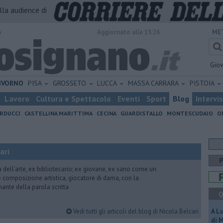
alla audience di
o
Aggiornato alle 13:26
ME
Gio
IVORNO
PISA
GROSSETO
LUCCA
MASSA CARRARA
PISTOIA
Lavoro
Cultura e Spettacolo
Eventi
Sport
Blog
Intervi
RDUCCI
CASTELLINA MARITTIMA
CECINA
GUARDISTALLO
MONTESCUDAIO
O
ari
ria dell’arte, ex bibliotecario; ex giovane, ex sano come un
 e composizione artistica, giocatore di dama, con la
mante della parola scritta
Q
Vedi tutti gli articoli del blog di Nicola Belcari
A L
di 