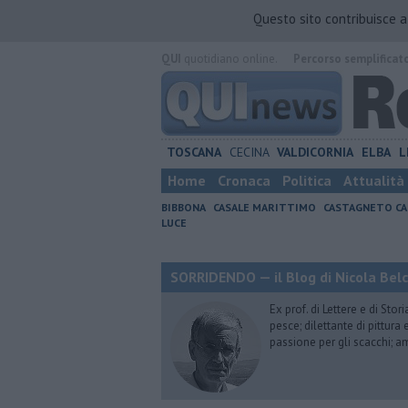
Questo sito contribuisce 
QUI
quotidiano online.
Percorso semplificat
TOSCANA
CECINA
VALDICORNIA
ELBA
L
Home
Cronaca
Politica
Attualità
BIBBONA
CASALE MARITTIMO
CASTAGNETO CA
LUCE
SORRIDENDO — il Blog di Nicola Belc
Ex prof. di Lettere e di Sto
pesce; dilettante di pittura
passione per gli scacchi; a