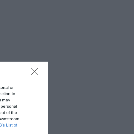
sonal or
ection to
ou may
 personal
out of the
 downstream
B’s List of