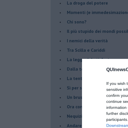
La droga del potere
Momenti (e immedesimazion
Chi sono?
Il più stupido dei mondi possib
I nemici della verità
Tra Scilla e Cariddi
La legge del più forte
Dalla terra alla luna
QUInewsCe
La tentazione
If you wish 
​Sì per sempre? O no al mom
sensitive in
confirm you
Un brusco risveglio
continue se
Ora come allora
information 
further disc
Nequizia
participants
Andare oltre lo specchio
Downstream 