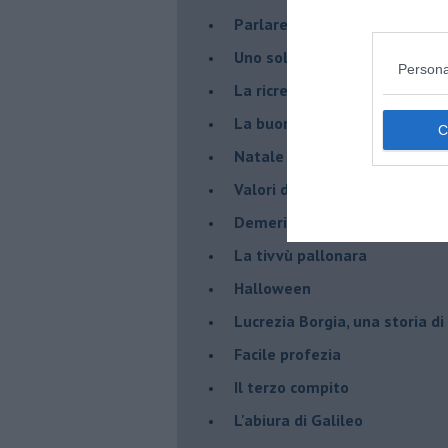
Parlare con la televisione
Uno solo al comando?
Persona
La ricreazione è finita
La buona notizia
Natale con l'elmetto
Valori dubbi miti fasulli
Demeritocrazia
La tivvù pallonara
Halloween
​Lucrezia Borgia, una storia d
Facile profezia
Il terzo compito
L'abiura di Galileo