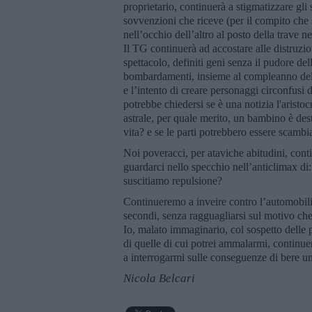
proprietario, continuerà a stigmatizzare gli 
sovvenzioni che riceve (per il compito che 
nell’occhio dell’altro al posto della trave ne
Il TG continuerà ad accostare alle distruzion
spettacolo, definiti geni senza il pudore del
bombardamenti, insieme al compleanno della
e l’intento di creare personaggi circonfusi d
potrebbe chiedersi se è una notizia l'aristoc
astrale, per quale merito, un bambino è desti
vita? e se le parti potrebbero essere scamb
Noi poveracci, per ataviche abitudini, cont
guardarci nello specchio nell’anticlimax d
suscitiamo repulsione?
Continueremo a inveire contro l’automobili
secondi, senza ragguagliarsi sul motivo che 
Io, malato immaginario, col sospetto delle 
di quelle di cui potrei ammalarmi, continuer
a interrogarmi sulle conseguenze di bere u
Nicola Belcari