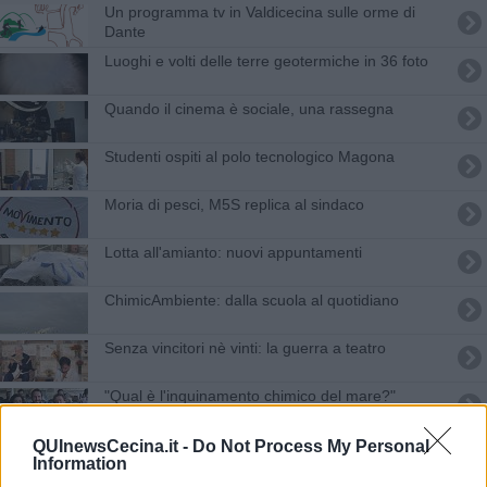
Un programma tv in Valdicecina sulle orme di
Dante
Luoghi e volti delle terre geotermiche in 36 foto
Quando il cinema è sociale, una rassegna
Studenti ospiti al polo tecnologico Magona
Moria di pesci, M5S replica al sindaco
Lotta all'amianto: nuovi appuntamenti
ChimicAmbiente: dalla scuola al quotidiano
Senza vincitori nè vinti: la guerra a teatro
"Qual è l'inquinamento chimico del mare?"
Un accordo per potenziare lo stabilimento Solvay
QUInewsCecina.it -
Do Not Process My Personal
Information