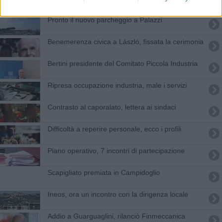
​Pronto il nuovo parcheggio a Palazzi
Benemerenza civica a László, fissata la cerimonia
Bertini presidente del Comitato Piccola Industria
Ripresa occupazione industria, male i servizi
Contrasto al caporalato, lettera ai sindaci
Difficoltà a reperire personale, ecco i profili
Piano operativo, 7 incontri di partecipazione
Scapigliato premiata in Campidoglio
Ineos, ora un incontro con la dirigenza locale
Addio a Guarguaglini, rilanciò Finmeccanica