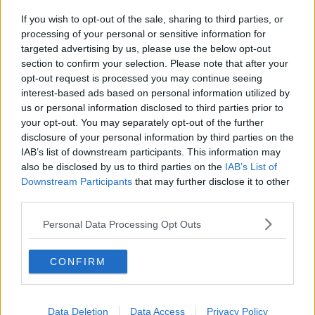
Domani arriva Rossi in Val di Cornia
If you wish to opt-out of the sale, sharing to third parties, or
Rilanciare Livorno e l'area costiera
processing of your personal or sensitive information for
targeted advertising by us, please use the below opt-out
section to confirm your selection. Please note that after your
Arrivederci 2014, un anno dalla A alla Z
opt-out request is processed you may continue seeing
interest-based ads based on personal information utilized by
Smith: il Pd vicino ai lavoratori e alle famiglie
us or personal information disclosed to third parties prior to
your opt-out. You may separately opt-out of the further
Puzza di ammoniaca, ispettori Arpat alla Solvay
disclosure of your personal information by third parties on the
IAB’s list of downstream participants. This information may
Addio all'ex direttore di Solvay
also be disclosed by us to third parties on the
IAB’s List of
Downstream Participants
that may further disclose it to other
La storia è custodita negli archivi
third parties.
La Solvay sponsorizzerà il Sei Rose
Personal Data Processing Opt Outs
Una task-force in Europa per la Smith di Saline
CONFIRM
Smith di Saline, in 200 col fiato sospeso
Data Deletion
Data Access
Privacy Policy
Le storie di Inoes e Solvay tra gli esempi toscani