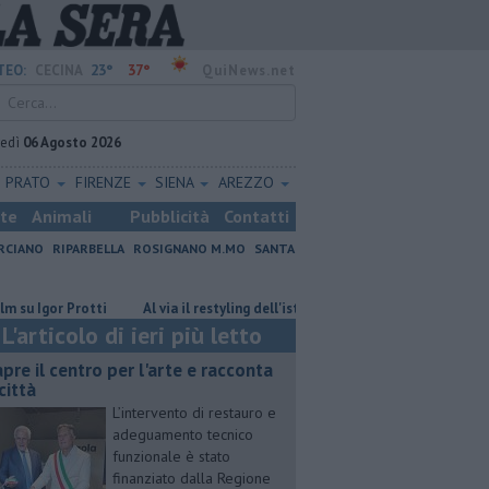
23°
37°
TEO:
CECINA
QuiNews.net
vedì
06 Agosto 2026
PRATO
FIRENZE
SIENA
AREZZO
ste
Animali
Pubblicità
Contatti
RCIANO
RIPARBELLA
ROSIGNANO M.MO
SANTA
r Protti
Al via il restyling dell'istituto Griselli
Rifiuti abbandonati
L'articolo di ieri più letto
apre il centro per l'arte e racconta
città
L’intervento di restauro e
adeguamento tecnico
funzionale è stato
finanziato dalla Regione