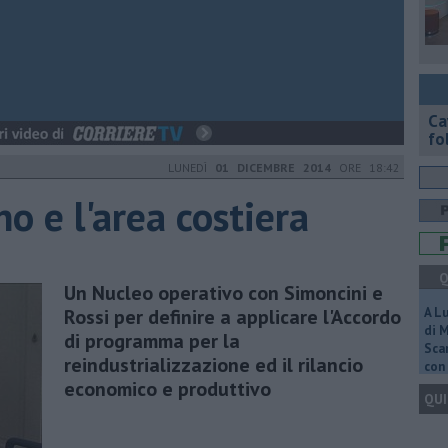
Ca
fol
LUNEDÌ
01 DICEMBRE 2014
ORE 18:42
no e l'area costiera
Q
Un Nucleo operativo con Simoncini e
Rossi per definire a applicare l'Accordo
A L
di 
di programma per la
Scar
reindustrializzazione ed il rilancio
con 
economico e produttivo
QUI