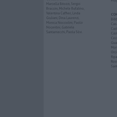
Pro
Marcella Bitozzi, Sergio
Braccini, Michele Bufalino,
Valentina Caffieri, Linda
CO
Giuliani, Dina Laurenzi,
Bib
Monica Nocciolini, Paolo
Cas
Nocentini, Gabriele
Cas
Santarnecchi, Paola Silvi.
Cast
Cec
Guar
Mon
Orc
Ripa
Ros
San