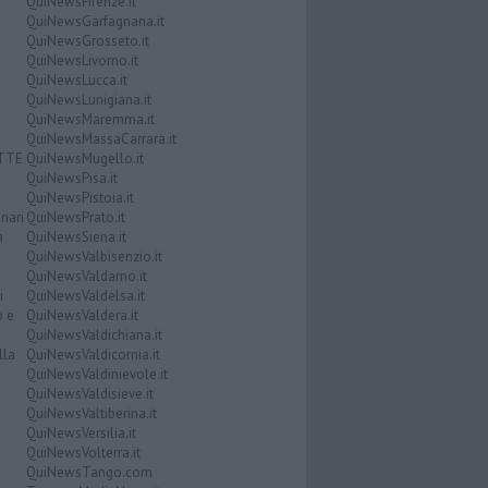
QuiNewsFirenze.it
QuiNewsGarfagnana.it
QuiNewsGrosseto.it
QuiNewsLivorno.it
QuiNewsLucca.it
QuiNewsLunigiana.it
QuiNewsMaremma.it
QuiNewsMassaCarrara.it
ATTE
QuiNewsMugello.it
QuiNewsPisa.it
QuiNewsPistoia.it
nari
QuiNewsPrato.it
a
QuiNewsSiena.it
QuiNewsValbisenzio.it
QuiNewsValdarno.it
i
QuiNewsValdelsa.it
o e
QuiNewsValdera.it
QuiNewsValdichiana.it
lla
QuiNewsValdicornia.it
QuiNewsValdinievole.it
QuiNewsValdisieve.it
QuiNewsValtiberina.it
QuiNewsVersilia.it
QuiNewsVolterra.it
QuiNewsTango.com