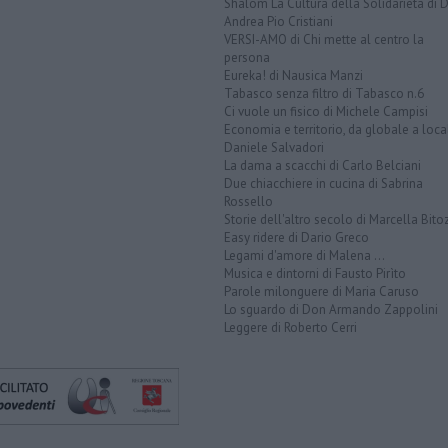
Shalom La Cultura della Solidarietà di 
Andrea Pio Cristiani
VERSI-AMO di Chi mette al centro la
persona
Eureka! di Nausica Manzi
Tabasco senza filtro di Tabasco n.6
Ci vuole un fisico di Michele Campisi
Economia e territorio, da globale a loca
Daniele Salvadori
La dama a scacchi di Carlo Belciani
Due chiacchiere in cucina di Sabrina
Rossello
Storie dell'altro secolo di Marcella Bito
Easy ridere di Dario Greco
Legami d'amore di Malena ...
Musica e dintorni di Fausto Pirìto
Parole milonguere di Maria Caruso
Lo sguardo di Don Armando Zappolini
Leggere di Roberto Cerri