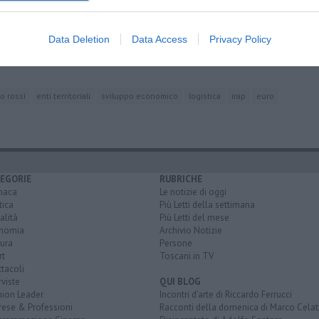
amente nella tua casella di posta.
Data Deletion
Data Access
Privacy Policy
o rossi
enti territoriali
sviluppo economico
logistica
irap
euro
EGORIE
RUBRICHE
naca
Le notizie di oggi
tica
Più Letti della settimana
alità
Più Letti del mese
nomia
Archivio Notizie
ura
Persone
rt
Toscani in TV
tacoli
rviste
QUI BLOG
nion Leader
Incontri d'arte di Riccardo Ferrucci
rese & Professioni
Racconti della domenica di Marco Celat