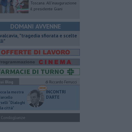
Toscana. All'inaugurazione
il presidente Giani
DOMANI AVVENNE
valcavia, "tragedia sfiorata e scelte
li"
ui Blog
di Riccardo Ferrucci
INCONTRI
ucca la mostra
D'ARTE
Marcello
selli “Dialoghi
la città"
Condoglianze