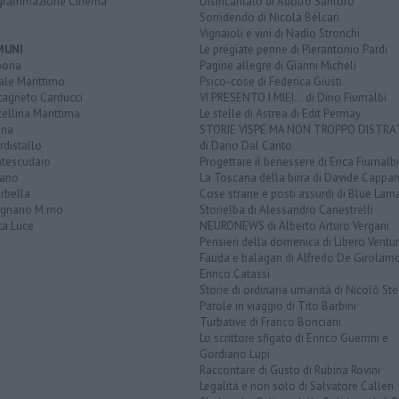
grammazione Cinema
Disincantato di Adolfo Santoro
Sorridendo di Nicola Belcari
Vignaioli e vini di Nadio Stronchi
MUNI
Le pregiate penne di Pierantonio Pardi
bona
Pagine allegre di Gianni Micheli
ale Marittimo
Psico-cose di Federica Giusti
tagneto Carducci
VI PRESENTO I MIEI... di Dino Fiumalbi
ellina Marittima
Le stelle di Astrea di Edit Permay
ina
STORIE VISPE MA NON TROPPO DISTR
distallo
di Dario Dal Canto
tescudaio
Progettare il benessere di Erica Fiumalbi
iano
La Toscana della birra di Davide Cappan
rbella
Cose strane e posti assurdi di Blue Lam
ignano M.mo
Storielba di Alessandro Canestrelli
ta Luce
NEURONEWS di Alberto Arturo Vergani
Pensieri della domenica di Libero Ventur
Fauda e balagan di Alfredo De Girolam
Enrico Catassi
Storie di ordinaria umanità di Nicolò Ste
Parole in viaggio di Tito Barbini
Turbative di Franco Bonciani
Lo scrittore sfigato di Enrico Guerrini e
Gordiano Lupi
Raccontare di Gusto di Rubina Rovini
Legalità e non solo di Salvatore Calleri