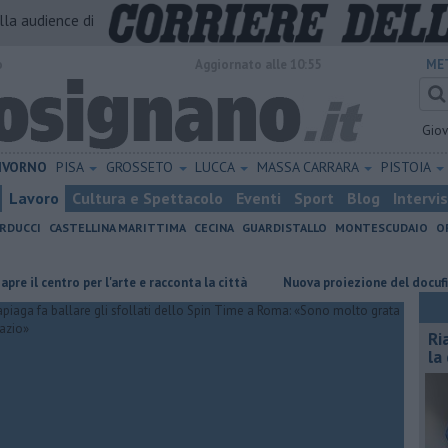
alla audience di
o
Aggiornato alle 10:55
ME
Gio
IVORNO
PISA
GROSSETO
LUCCA
MASSA CARRARA
PISTOIA
Lavoro
Cultura e Spettacolo
Eventi
Sport
Blog
Intervi
RDUCCI
CASTELLINA MARITTIMA
CECINA
GUARDISTALLO
MONTESCUDAIO
O
entro per l'arte e racconta la città
Nuova proiezione del docufilm su Igo
Ri
la 