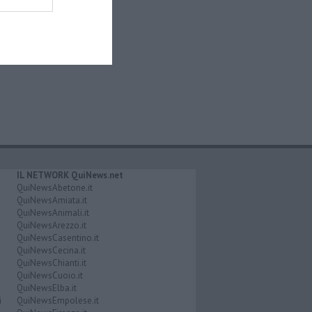
IL NETWORK QuiNews.net
QuiNewsAbetone.it
QuiNewsAmiata.it
QuiNewsAnimali.it
QuiNewsArezzo.it
QuiNewsCasentino.it
QuiNewsCecina.it
QuiNewsChianti.it
QuiNewsCuoio.it
QuiNewsElba.it
i
QuiNewsEmpolese.it