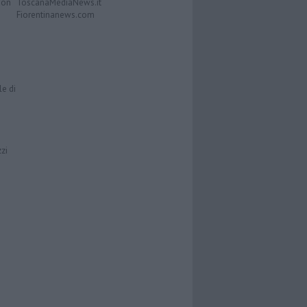
Don
ToscanaMediaNews.it
Fiorentinanews.com
le di
zzi