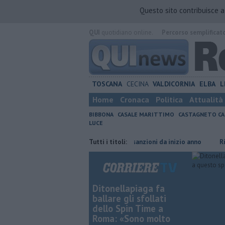
Questo sito contribuisce 
QUI
quotidiano online.
Percorso semplificat
TOSCANA
CECINA
VALDICORNIA
ELBA
L
Home
Cronaca
Politica
Attualità
BIBBONA
CASALE MARITTIMO
CASTAGNETO CA
LUCE
riselli
Rifiuti abbandonati, 368 sanzioni da inizio anno
Tutti i titoli:
Riapre il c
Ditonellapiaga fa
ballare gli sfollati
dello Spin Time a
Roma: «Sono molto