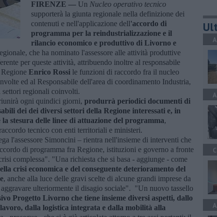
FIRENZE —
Un
Nucleo operativo tecnico
supporterà la giunta regionale nella definizione dei
contenuti e nell'applicazione dell
'accordo di
Ult
programma per la reindustrializzazione e il
A
rilancio economico e produttivo di Livorno e
egionale, che ha nominato l'assessore alle attività produttive
ferente per queste attività, attribuendo inoltre al responsabile
la Regione
Enrico Rossi
le funzioni di raccordo fra il nucleo
oinvolte ed al Responsabile dell'area di coordinamento Industria,
 settori regionali coinvolti.
A
iunirà ogni quindici giorni,
produrrà periodici documenti di
li dei dei diversi settori della Regione interessati e, in
e la stesura delle linee di attuazione del programma
,
raccordo tecnico con enti territoriali e ministeri.
ega l'assessore Simoncini – rientra nell'insieme di interventi che
accordo di programma fra Regione, istituzioni e governo a fronte
C
 crisi complessa". "Una richiesta che si basa - aggiunge - come
lla crisi economica e del conseguente deterioramento del
le
, anche alla luce delle gravi scelte di alcune grandi imprese da
di aggravare ulteriormente il disagio sociale". "Un nuovo tassello
ivo Progetto Livorno che tiene insieme diversi aspetti, dallo
A
avoro, dalla logistica integrata e dalla mobilità alla