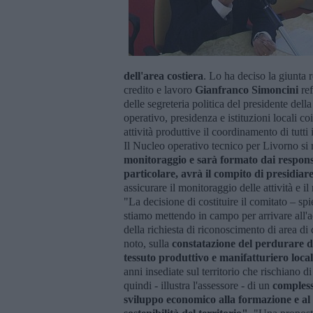
dell'area costiera
. Lo ha deciso la giunta r
credito e lavoro
Gianfranco Simoncini
re
delle segreteria politica del presidente del
operativo, presidenza e istituzioni locali c
attività produttive il coordinamento di tutti i
Il Nucleo operativo tecnico per Livorno si r
monitoraggio e sarà formato dai responsabi
particolare, avrà il compito di presidiar
assicurare il monitoraggio delle attività e il 
"La decisione di costituire il comitato – spi
stiamo mettendo in campo per arrivare all'
della richiesta di riconoscimento di area di
noto, sulla
constatazione del perdurare de
tessuto produttivo e manifatturiero loca
anni insediate sul territorio che rischiano 
quindi - illustra l'assessore - di un
compless
sviluppo economico alla formazione e al l