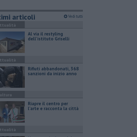
imi articoli
Vedi tutti
ttualità
Al via il restyling
dell'istituto Griselli
ttualità
Rifiuti abbandonati, 368
sanzioni da inizio anno
ultura
Riapre il centro per
l'arte e racconta la città
ttualità