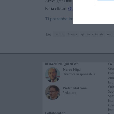
Arriva gratis tutti i giorni alle 20:00 dirett
Basta cliccare
QUI
Ti potrebbe interessare anche:
Tag
livorno
firenze
giunta regionale
enric
REDAZIONE QUI NEWS
CAT
Cro
Marco Migli
Poli
Direttore Responsabile
Attu
Eco
Cult
Pietro Mattonai
Spo
Redattore
Spet
Inte
Opi
Imp
Collaboratori