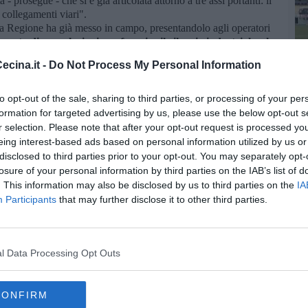
- prosegue - che si è già articolata attorno a tre assi portanti: il
 i collegamenti viari".
 la Regione ha già messo in campo, presentandolo agli operatori
grato di agevolazioni per favorire il rilancio industriale e la
i a vararne altri pensati ad hoc per l'area livornese
. "Questi
cina.it -
Do Not Process My Personal Information
 il progetto di riqualificazione e riconversione industriale
cordo di programma
, sul quale potremo attivare anche
ali".
to opt-out of the sale, sharing to third parties, or processing of your per
e gli incentivi per le assunzioni e una misura specifica di
formation for targeted advertising by us, please use the below opt-out s
elle aree di crisi, che preveda oltre alle aree di crisi
r selection. Please note that after your opt-out request is processed y
rmativa nazionale
, anche quelle per le quali è stata avanzata
eing interest-based ads based on personal information utilized by us or
 giunta di oggi – annuncia l'assessore - ha inoltre
approvato
disclosed to third parties prior to your opt-out. You may separately opt-
tinua dei lavoratori di aziende insediate nelle aree di crisi
losure of your personal information by third parties on the IAB’s list of
stinare a Livorno circa 200 mila euro di risorse"
. "Con questi
. This information may also be disclosed by us to third parties on the
IA
 all'
incontro previsto al Mise col viceministro De Vincenti il
Participants
that may further disclose it to other third parties.
 da un incontro tra le istituzioni toscane il 9 dicembre".
l Data Processing Opt Outs
CONFIRM
oscana iscriviti alla
Newsletter QUInews - ToscanaMedia.