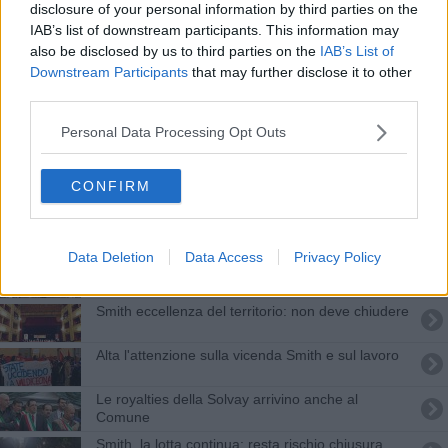
Smith, con 5 scalpelli al giorno la fabbrica resta
disclosure of your personal information by third parties on the
IAB’s list of downstream participants. This information may
Smith: siglato l'accordo, ora tocca al Ministero
also be disclosed by us to third parties on the
IAB’s List of
Downstream Participants
that may further disclose it to other
"L'azienda non ha sentito ragioni"
third parties.
Personal Data Processing Opt Outs
Poli industriali, arriva il ministro Calenda
Il futuro incerto dei lavoratori Isolfin
CONFIRM
Cgil, verso la chiusura dei congressi
Data Deletion
Data Access
Privacy Policy
Eni, sciopero e presidio h24 dei lavoratori
Smith eccellenza del territorio: non deve chiudere
Alta l'attenzione sulla vicenda Smith e sul lavoro
Le royalties della Solvay arrivino anche al
Comune
Smith, la lotta continua: resta rischio chiusura