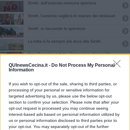
Smith: dall'azienda nessuna apertura
Smith, l'azienda vaglierà le istanze dei sindacati
Smith: si riaccende la speranza
La lotta si fa sempre più dura alla Smith
Sms Operations Italia, Fiom vince elezioni Rsu
QUInewsCecina.it -
Do Not Process My Personal
Soppressa la linea bus, operai lasciati a piedi
Information
Bioraffineria, "tutelare i posti di lavoro"
If you wish to opt-out of the sale, sharing to third parties, or
processing of your personal or sensitive information for
"Metalmeccanici ancora senza contratto"
targeted advertising by us, please use the below opt-out
section to confirm your selection. Please note that after your
"Una scelta sbagliata, inopportuna e
opt-out request is processed you may continue seeing
provocatoria"
interest-based ads based on personal information utilized by
La 'notte rossa' degli operai della Smith
us or personal information disclosed to third parties prior to
your opt-out. You may separately opt-out of the further