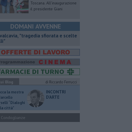
Toscana. All'inaugurazione
il presidente Giani
DOMANI AVVENNE
valcavia, "tragedia sfiorata e scelte
li"
ui Blog
di Riccardo Ferrucci
INCONTRI
ucca la mostra
D'ARTE
Marcello
selli “Dialoghi
la città"
Condoglianze