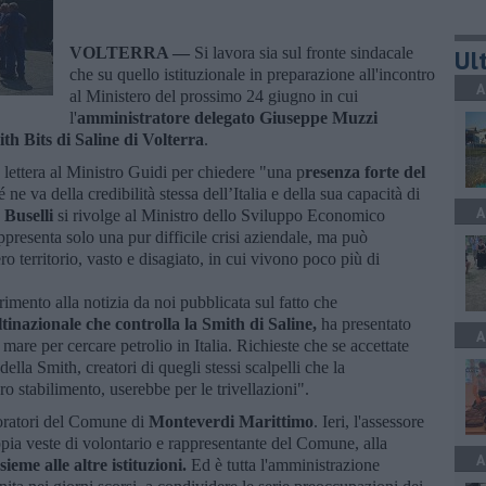
VOLTERRA —
Si lavora sia sul fronte sindacale
Ult
che su quello istituzionale in preparazione all'incontro
A
al Ministero del prossimo 24 giugno in cui
l'
amministratore delegato Giuseppe Muzzi
ith Bits di Saline di Volterra
.
a lettera al Ministro Guidi per chiedere "una p
resenza forte del
e va della credibilità stessa dell’Italia e della sua capacità di
A
Buselli
si rivolge al Ministro dello Sviluppo Economico
presenta solo una pur difficile crisi aziendale, ma può
ro territorio, vasto e disagiato, in cui vivono poco più di
erimento alla notizia da noi pubblicata sul fatto che
tinazionale che controlla la Smith di Saline,
ha presentato
A
 mare per cercare petrolio in Italia. Richieste che se accettate
ella Smith, creatori di quegli stessi scalpelli che la
ro stabilimento, userebbe per le trivellazioni".
voratori del Comune di
Monteverdi Marittimo
. Ieri, l'assessore
pia veste di volontario e rappresentante del Comune, alla
A
ieme alle altre istituzioni.
Ed è tutta l'amministrazione