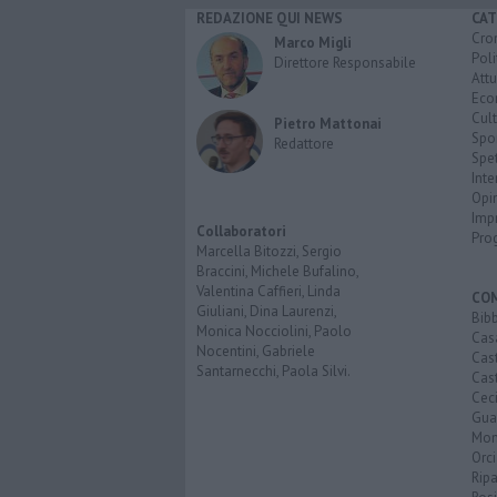
REDAZIONE QUI NEWS
CAT
Cro
Marco Migli
Poli
Direttore Responsabile
Attu
Eco
Cult
Pietro Mattonai
Spo
Redattore
Spet
Inte
Opi
Imp
Collaboratori
Pro
Marcella Bitozzi, Sergio
Braccini, Michele Bufalino,
Valentina Caffieri, Linda
CO
Giuliani, Dina Laurenzi,
Bib
Monica Nocciolini, Paolo
Cas
Nocentini, Gabriele
Cas
Santarnecchi, Paola Silvi.
Cast
Cec
Guar
Mon
Orc
Ripa