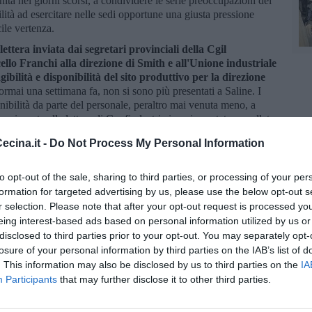
nita nei giorni scorsi, a condividere le serie preoccupazioni dei
lità ad esercitare nelle sedi opportune una giusta pressione
cile vertenza.
lettera inviata dai segretari provinciali della Cgil
lo Franchi alla direzione di Smith e all'Unione industriale
gibilità e disponibilità del sito produttivo per la direzione
 ormai una settimana fa, non si sono più presentati a Saline. I
nibilità da parte del personale, peraltro mai venuta meno, a
a risposta alla lettera di Confindustria in cui era stato annullato
endo queste motivazioni.
cina.it -
Do Not Process My Personal Information
- che un rapido ripristino delle condizioni di normalità
ell'interesse di tutti".
to opt-out of the sale, sharing to third parties, or processing of your per
rdì scorso e probabilmente lo resterà almeno fino al 24
. Gli
formation for targeted advertising by us, please use the below opt-out s
ura di messa in libertà, in solidarietà con gli altri lavoratori,
r selection. Please note that after your opt-out request is processed y
sciopero fino al 26 giugno. E tutti gli altri sono fuori dai
eing interest-based ads based on personal information utilized by us or
ne,
a casa e senza stipendio, che sembra destinata a
disclosed to third parties prior to your opt-out. You may separately opt-
te la procedura di mobilità per la chiusura dello stabilimento.
losure of your personal information by third parties on the IAB’s list of
. This information may also be disclosed by us to third parties on the
IA
Participants
that may further disclose it to other third parties.