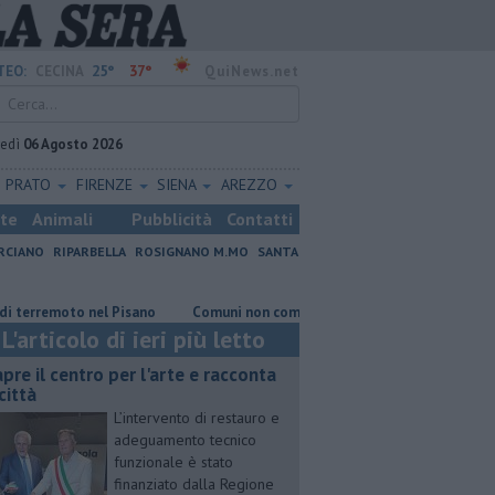
25°
37°
TEO:
CECINA
QuiNews.net
vedì
06 Agosto 2026
PRATO
FIRENZE
SIENA
AREZZO
ste
Animali
Pubblicità
Contatti
RCIANO
RIPARBELLA
ROSIGNANO M.MO
SANTA
moto nel Pisano
Comuni non comuni, preferite le casette di Vada
E
L'articolo di ieri più letto
apre il centro per l'arte e racconta
città
L’intervento di restauro e
adeguamento tecnico
funzionale è stato
finanziato dalla Regione