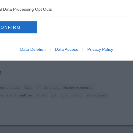
l Data Processing Opt Outs
oscana iscriviti alla
Newsletter QUInews - ToscanaMedia.
CONFIRM
amente nella tua casella di posta.
Data Deletion
Data Access
Privacy Policy
o
tore delegato
italia
ministero dello sviluppo economico
monteverdi marittimo
anpas
cgil
fiom
franchi
management