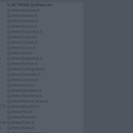
IL NETWORK QuiNews.net
QuiNewsAbetone.it
QuiNewsAmiata.it
QuiNewsAnimali.it
QuiNewsArezzo.it
QuiNewsCasentino.it
QuiNewsCecina.it
QuiNewsChianti.it
QuiNewsCuoio.it
QuiNewsElba.it
i
QuiNewsEmpolese.it
QuiNewsFirenze.it
QuiNewsGarfagnana.it
QuiNewsGrosseto.it
QuiNewsLivorno.it
QuiNewsLucca.it
QuiNewsLunigiana.it
QuiNewsMaremma.it
QuiNewsMassaCarrara.it
ATTE
QuiNewsMugello.it
QuiNewsPisa.it
QuiNewsPistoia.it
nari
QuiNewsPrato.it
a
QuiNewsSiena.it