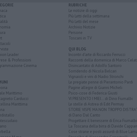
EGORIE
RUBRICHE
naca
Le notizie di oggi
tica
Più Letti della settimana
alità
Più Letti del mese
nomia
Archivio Notizie
ura
Persone
rt
Toscani in TV
tacoli
rviste
QUI BLOG
nion Leader
Incontri d'arte di Riccardo Ferrucci
rese & Professioni
Racconti della domenica di Marco Celat
grammazione Cinema
Disincantato di Adolfo Santoro
Sorridendo di Nicola Belcari
Vignaioli e vini di Nadio Stronchi
MUNI
Le pregiate penne di Pierantonio Pardi
bona
Pagine allegre di Gianni Micheli
ale Marittimo
Psico-cose di Federica Giusti
tagneto Carducci
VI PRESENTO I MIEI... di Dino Fiumalbi
ellina Marittima
Le stelle di Astrea di Edit Permay
ina
STORIE VISPE MA NON TROPPO DISTR
distallo
di Dario Dal Canto
tescudaio
Progettare il benessere di Erica Fiumalbi
iano
La Toscana della birra di Davide Cappan
rbella
Cose strane e posti assurdi di Blue Lam