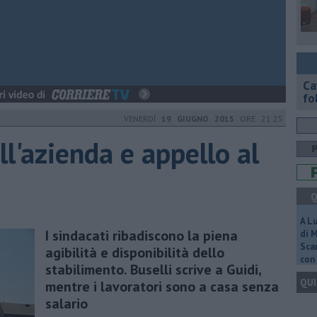
Ca
fol
VENERDÌ
19 GIUGNO 2015
ORE 21:25
ll'azienda e appello al
Q
A L
I sindacati ribadiscono la piena
di 
Scar
agibilità e disponibilità dello
con 
stabilimento. Buselli scrive a Guidi,
QUI
mentre i lavoratori sono a casa senza
salario