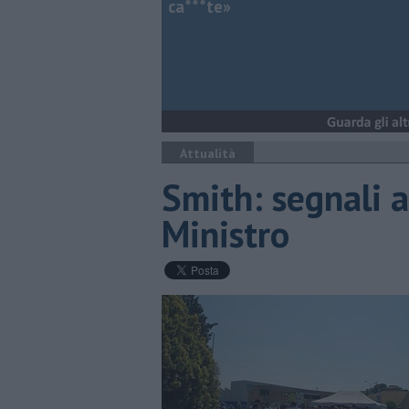
ca***te»
Attualità
Smith: segnali a
Ministro