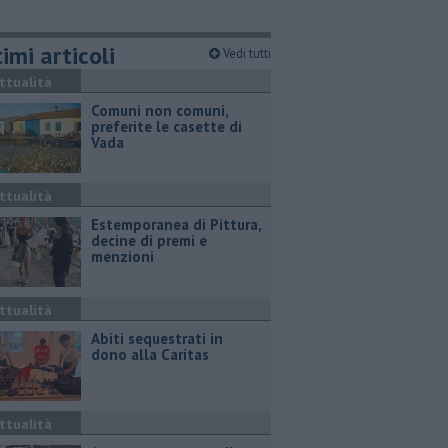
imi articoli
Vedi tutti
ttualità
Comuni non comuni,
preferite le casette di
Vada
ttualità
Estemporanea di Pittura,
decine di premi e
menzioni
ttualità
Abiti sequestrati in
dono alla Caritas
ttualità