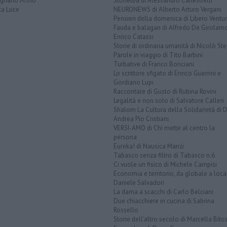
ignano M.mo
Storielba di Alessandro Canestrelli
ta Luce
NEURONEWS di Alberto Arturo Vergani
Pensieri della domenica di Libero Ventur
Fauda e balagan di Alfredo De Girolam
Enrico Catassi
Storie di ordinaria umanità di Nicolò Ste
Parole in viaggio di Tito Barbini
Turbative di Franco Bonciani
Lo scrittore sfigato di Enrico Guerrini e
Gordiano Lupi
Raccontare di Gusto di Rubina Rovini
Legalità e non solo di Salvatore Calleri
Shalom La Cultura della Solidarietà di 
Andrea Pio Cristiani
VERSI-AMO di Chi mette al centro la
persona
Eureka! di Nausica Manzi
Tabasco senza filtro di Tabasco n.6
Ci vuole un fisico di Michele Campisi
Economia e territorio, da globale a loca
Daniele Salvadori
La dama a scacchi di Carlo Belciani
Due chiacchiere in cucina di Sabrina
Rossello
Storie dell'altro secolo di Marcella Bito