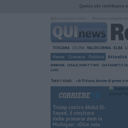
Questo sito contribuisce 
QUI
quotidiano online.
Percorso semplificat
TOSCANA
CECINA
VALDICORNIA
ELBA
L
Home
Cronaca
Politica
Attualità
BIBBONA
CASALE MARITTIMO
CASTAGNETO CA
LUCE
 casette di Vada
Estemporanea di Pittura, decine di premi e menzioni
Tutti i titoli:
Trump contro Abdul El-
Sayed, il vincitore
delle primarie dem in
Michigan: «Dice solo