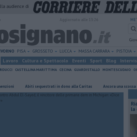
alla audience di
o
Aggiornato alle 13:26
ME
Gio
IVORNO
PISA
GROSSETO
LUCCA
MASSA CARRARA
PISTOIA
Lavoro
Cultura e Spettacolo
Eventi
Sport
Blog
Intervi
RDUCCI
CASTELLINA MARITTIMA
CECINA
GUARDISTALLO
MONTESCUDAIO
O
Abiti sequestrati in dono alla Caritas
Ancora una scossa di terre
Ri
la 