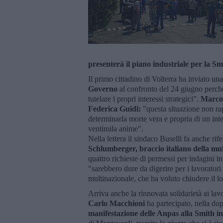
presenterà il piano industriale per la Sm
Il primo cittadino di Volterra ha inviato un
Governo
al confronto del 24 giugno perché n
tutelare i propri interessi strategici".
Marco 
Federica Guidi:
"questa situazione non rap
determinarla morte vera e propria di un inte
ventimila anime".
Nella lettera il sindaco Buselli fa anche rif
Schlumberger, braccio italiano della mul
quattro richieste di permessi per indagini in
"sarebbero dure da digerire per i lavoratori d
multinazionale, che ha voluto chiudere il lo
Arriva anche la rinnovata solidarietà ai la
C
arlo Macchioni
ha partecipato, nella dop
manifestazione delle Anpas alla
Smith ins