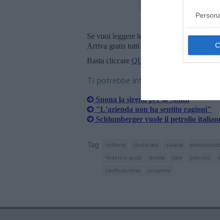
Persona
Se vuoi leggere le notizie principali della T
Arriva gratis tutti i giorni alle 20:00 dirett
Basta cliccare
QUI
Ti potrebbe interessare anche:
Suona la sirena per la Smith
"L'azienda non ha sentito ragioni"
Schlumberger vuole il petrolio italian
Tag
volterra
sindacato
salario
amministra
federica guidi
anima
sale
petrolio
confindustria
sciopero