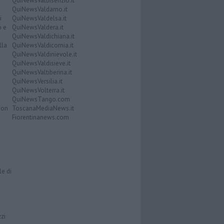
QuiNewsValbisenzio.it
QuiNewsValdarno.it
i
QuiNewsValdelsa.it
o e
QuiNewsValdera.it
QuiNewsValdichiana.it
lla
QuiNewsValdicornia.it
QuiNewsValdinievole.it
QuiNewsValdisieve.it
QuiNewsValtiberina.it
QuiNewsVersilia.it
QuiNewsVolterra.it
QuiNewsTango.com
Don
ToscanaMediaNews.it
Fiorentinanews.com
le di
zzi