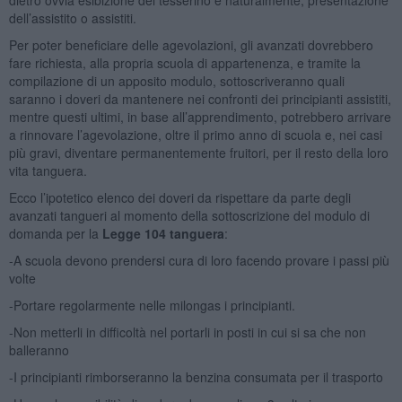
dell’assistito o assistiti.
Per poter beneficiare delle agevolazioni, gli avanzati dovrebbero
fare richiesta, alla propria scuola di appartenenza, e tramite la
compilazione di un apposito modulo, sottoscriveranno quali
saranno i doveri da mantenere nei confronti dei principianti assistiti,
mentre questi ultimi, in base all’apprendimento, potrebbero arrivare
a rinnovare l’agevolazione, oltre il primo anno di scuola e, nei casi
più gravi, diventare permanentemente fruitori, per il resto della loro
vita tanguera.
Ecco l’ipotetico elenco dei doveri da rispettare da parte degli
avanzati tangueri al momento della sottoscrizione del modulo di
domanda per la
Legge 104 tanguera
:
-A scuola devono prendersi cura di loro facendo provare i passi più
volte
-Portare regolarmente nelle milongas i principianti.
-Non metterli in difficoltà nel portarli in posti in cui si sa che non
balleranno
-I principianti rimborseranno la benzina consumata per il trasporto