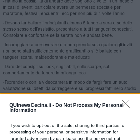
-Hanno la possibilità di andare dove vogliono 3 volte in un mese e
in casi di eventi particolare avere un permesso speciale per
maratone, festival, encuentri, ecc per non più di 4 volte l’anno
-Devono far ballare i principianti almeno 5 tande a sera e se dello
stesso sesso dell’assistito, presentarlo a tutti i tangueri conosciuti.
Consolare e confortare se la serata non è andata bene.
-Incoraggiare a perseverare e a non prendersela qualora gli inviti
non sono stati sufficientemente gratificanti o si è ballato con
tangueri scarsi, maldeodoranti e maleducati
-Dare dei consigli sul look, sugli abiti, sulle scarpe, sul
comportamento da tenere in milonga, ecc
-Riprenderlo con la videocamera in modo da fargli fare un auto
valutazione sui difetti da correggere e sui progressi fatti nello studio
-Il permesso verrà revocato in caso di passaggio, da parte del
principiante al livello successivo, per incompatibilità di carattere con
QUInewsCecina.it -
Do Not Process My Personal
l’assistito, oppure per rinuncia da parte dell’avanzato. In ogni caso,
Information
la presentazione della domanda è annuale.
Visto come vanno queste cose in Italia e nel
mondo tanguero
, non
If you wish to opt-out of the sale, sharing to third parties, or
credo ahimè, che il disegno di legge possa venir convertito in legge
processing of your personal or sensitive information for
in tempi brevi e pertanto nel frattempo, mi sento di dare qualche
targeted advertising by us, please use the below opt-out