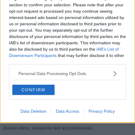
suggerimento a chi è al momento nella condizione di principiante,
section to confirm your selection. Please note that after your
nel tentativo di attenuare le sue sofferenze e le vicissitudini, che
opt-out request is processed you may continue seeing
tutti quanti, abbiamo già passato se ad oggi, non siamo più
interest-based ads based on personal information utilized by
principianti:
us or personal information disclosed to third parties prior to
your opt-out. You may separately opt-out of the further
-accetta il tuo stato di principiante
disclosure of your personal information by third parties on the
-non concentrarti su quanta strada devi ancora fare ma quanta ne
IAB’s list of downstream participants. This information may
hai già fatta
also be disclosed by us to third parties on the
IAB’s List of
-resta con l’idea che migliorerai sempre di più
Downstream Participants
that may further disclose it to other
third parties.
-non smettere mai di andare a ballare
-concentrati su ciò che sai fare
Personal Data Processing Opt Outs
- vai in milonga in gruppo e non sottovalutare l’idea di andare dallo
psicologo, per mantenere alta l’autostima
CONFIRM
-continua a studiare, prima o poi i risultati, li avrai.
A tutti dico: raggiungi il massimo che puoi raggiungere. Il tango si
Data Deletion
Data Access
Privacy Policy
balla intimamente in due, non in gruppo e non si balla per esibirsi in
pubblico.
Queste ultime, lasciamole fare ai professionisti.