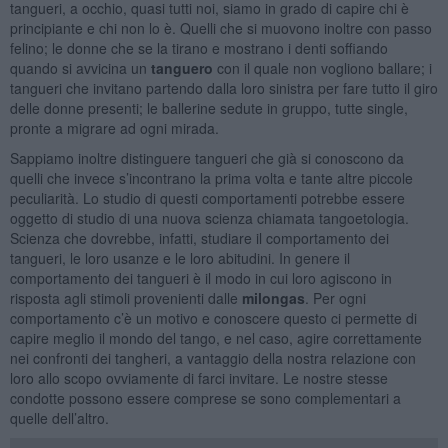
tangueri, a occhio, quasi tutti noi, siamo in grado di capire chi è
principiante e chi non lo è. Quelli che si muovono inoltre con passo
felino; le donne che se la tirano e mostrano i denti soffiando
quando si avvicina un
tanguero
con il quale non vogliono ballare; i
tangueri che invitano partendo dalla loro sinistra per fare tutto il giro
delle donne presenti; le ballerine sedute in gruppo, tutte single,
pronte a migrare ad ogni mirada.
Sappiamo inoltre distinguere tangueri che già si conoscono da
quelli che invece s’incontrano la prima volta e tante altre piccole
peculiarità. Lo studio di questi comportamenti potrebbe essere
oggetto di studio di una nuova scienza chiamata tangoetologia.
Scienza che dovrebbe, infatti, studiare il comportamento dei
tangueri, le loro usanze e le loro abitudini. In genere il
comportamento dei tangueri è il modo in cui loro agiscono in
risposta agli stimoli provenienti dalle
milongas
. Per ogni
comportamento c’è un motivo e conoscere questo ci permette di
capire meglio il mondo del tango, e nel caso, agire correttamente
nei confronti dei tangheri, a vantaggio della nostra relazione con
loro allo scopo ovviamente di farci invitare. Le nostre stesse
condotte possono essere comprese se sono complementari a
quelle dell’altro.