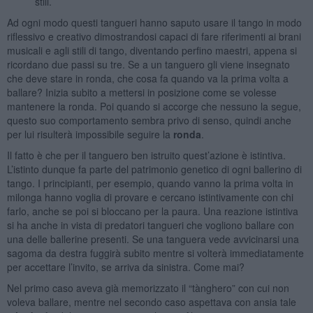
stili.
Ad ogni modo questi tangueri hanno saputo usare il tango in modo
riflessivo e creativo dimostrandosi capaci di fare riferimenti ai brani
musicali e agli stili di tango, diventando perfino maestri, appena si
ricordano due passi su tre. Se a un tanguero gli viene insegnato
che deve stare in ronda, che cosa fa quando va la prima volta a
ballare? Inizia subito a mettersi in posizione come se volesse
mantenere la ronda. Poi quando si accorge che nessuno la segue,
questo suo comportamento sembra privo di senso, quindi anche
per lui risulterà impossibile seguire la
ronda
.
Il fatto è che per il tanguero ben istruito quest’azione è istintiva.
L’istinto dunque fa parte del patrimonio genetico di ogni ballerino di
tango. I principianti, per esempio, quando vanno la prima volta in
milonga hanno voglia di provare e cercano istintivamente con chi
farlo, anche se poi si bloccano per la paura. Una reazione istintiva
si ha anche in vista di predatori tangueri che vogliono ballare con
una delle ballerine presenti. Se una tanguera vede avvicinarsi una
sagoma da destra fuggirà subito mentre si volterà immediatamente
per accettare l’invito, se arriva da sinistra. Come mai?
Nel primo caso aveva già memorizzato il “tànghero” con cui non
voleva ballare, mentre nel secondo caso aspettava con ansia tale