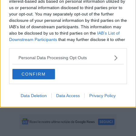
interest-based ads based on personal information utilized by
hanno imparato a ballare da un solo compagno (vedi esperimento
us or personal information disclosed to third parties prior to
di pavlov). Apprendere però per abitudine ha il vantaggio di aiutarle
your opt-out. You may separately opt-out of the further
ad affrontare le tande più cariche emotivamente, specie quelle
disclosure of your personal information by third parties on the
ballate con gli sconosciuti, ma tale inganno non funziona per
IAB’s list of downstream participants. This information may
sempre, poiché tutti alla fine capiranno che ballare con un estraneo
also be disclosed by us to third parties on the
IAB’s List of
non è poi così spaventoso.
Downstream Participants
that may further disclose it to other
Di certo il tango si apprende anche per imitazione (attenzione a chi
third parties.
si imita), per tentativi ma mai per ragionamento. Ai
maestroni
di
milongas consiglio vivamente di smettere di far lezioni e di godersi
Personal Data Processing Opt Outs
pertanto le tande poiché i loro sforzi sono del tutto inefficaci. A
riguardo dell’osservazione dobbiamo anche parlare dei messaggi
CONFIRM
visivi che peraltro in alcuni casi posoono sfociare in un vero e
proprio corteggiamento milonguero, ma quest’argomento merita un
intero capitolo.
A tutti buon tango.
Data Deletion
Data Access
Privacy Policy
Maria Caruso