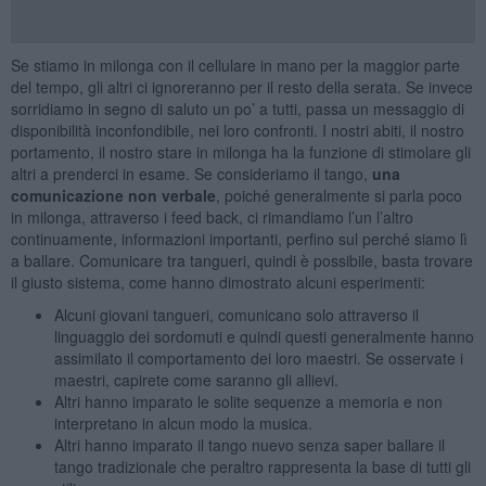
Se stiamo in milonga con il cellulare in mano per la maggior parte
del tempo, gli altri ci ignoreranno per il resto della serata. Se invece
sorridiamo in segno di saluto un po’ a tutti, passa un messaggio di
disponibilità inconfondibile, nei loro confronti. I nostri abiti, il nostro
portamento, il nostro stare in milonga ha la funzione di stimolare gli
altri a prenderci in esame. Se consideriamo il tango,
una
comunicazione non verbale
, poiché generalmente si parla poco
in milonga, attraverso i feed back, ci rimandiamo l’un l’altro
continuamente, informazioni importanti, perfino sul perché siamo lì
a ballare. Comunicare tra tangueri, quindi è possibile, basta trovare
il giusto sistema, come hanno dimostrato alcuni esperimenti:
Alcuni giovani tangueri, comunicano solo attraverso il
linguaggio dei sordomuti e quindi questi generalmente hanno
assimilato il comportamento dei loro maestri. Se osservate i
maestri, capirete come saranno gli allievi.
Altri hanno imparato le solite sequenze a memoria e non
interpretano in alcun modo la musica.
Altri hanno imparato il tango nuevo senza saper ballare il
tango tradizionale che peraltro rappresenta la base di tutti gli