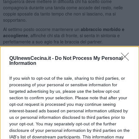
tanguero/a deve mettere in difficoltà chi ha scelto come
compagno/a durante una tanda come accade del resto, nelle
coppie sposate da tanto tempo che non si lasciano, ma si
sopportano.
Al settimo posto occorre mantenere un
abbraccio morbido e
accogliente
, affinché chi sta di fronte, si senta in sintonia e
perfettamente a suo agio fra le braccia del partner.
Cambiare i ballerini
, parlando dell’ottavo punto, è consigliato per
favorire lo sviluppo e la crescita personale, come quando si fa una
QUInewsCecina.it -
Do Not Process My Personal
dieta alimentare che per essere efficace, deve essere varia. Difatti
Information
s’impara di più se proviamo a fare qualcosa che non abbiamo mai
sperimentato (compreso ballare con le persone in su con l’età o
If you wish to opt-out of the sale, sharing to third parties, or
con un fisico non proprio perfetto) che a fare sempre le stesse
processing of your personal or sensitive information for
cose.
targeted advertising by us, please use the below opt-out
Al nono troviamo l’indicazione di seguire sempre
i consigli dati dai
section to confirm your selection. Please note that after your
nostri maestri
poiché loro sono gli unici a sapere di noi, pregi e
opt-out request is processed you may continue seeing
difetti e, per ogni dubbio, è bene consultarli come quando si va dal
interest-based ads based on personal information utilized by
medico curante, per evitare di fare di testa propria adottando rimedi
us or personal information disclosed to third parties prior to
che potrebbero essere dannosi per la propria performance.
your opt-out. You may separately opt-out of the further
disclosure of your personal information by third parties on the
All’ultimo posto ma non meno importante è fondamentale
curare il
IAB’s list of downstream participants. This information may
nostro aspetto fisico
senza tralasciare mai le basilari abitudini del