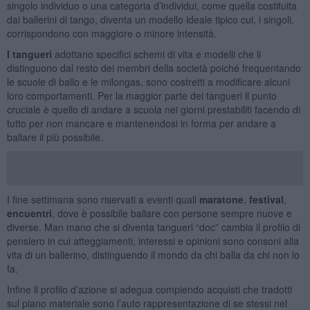
singolo individuo o una categoria d’individui, come quella costituita
dai ballerini di tango, diventa un modello ideale tipico cui, i singoli,
corrispondono con maggiore o minore intensità.
I tangueri
adottano specifici schemi di vita e modelli che li
distinguono dal resto dei membri della società poiché frequentando
le scuole di ballo e le milongas, sono costretti a modificare alcuni
loro comportamenti. Per la maggior parte dei tangueri il punto
cruciale è quello di andare a scuola nei giorni prestabiliti facendo di
tutto per non mancare e mantenendosi in forma per andare a
ballare il più possibile.
I fine settimana sono riservati a eventi quali
maratone
,
festival
,
encuentri
, dove è possibile ballare con persone sempre nuove e
diverse. Man mano che si diventa tangueri “doc” cambia il profilo di
pensiero in cui atteggiamenti, interessi e opinioni sono consoni alla
vita di un ballerino, distinguendo il mondo da chi balla da chi non lo
fa.
Infine il profilo d’azione si adegua compiendo acquisti che tradotti
sul piano materiale sono l’auto rappresentazione di se stessi nel