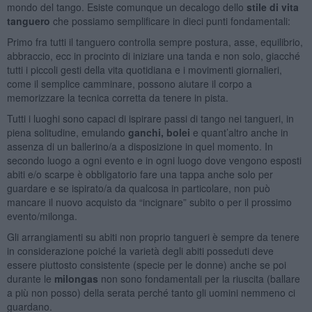
mondo del tango. Esiste comunque un decalogo dello
stile di vita
tanguero
che possiamo semplificare in dieci punti fondamentali:
Primo fra tutti il tanguero controlla sempre postura, asse, equilibrio,
abbraccio, ecc in procinto di iniziare una tanda e non solo, giacché
tutti i piccoli gesti della vita quotidiana e i movimenti giornalieri,
come il semplice camminare, possono aiutare il corpo a
memorizzare la tecnica corretta da tenere in pista.
Tutti i luoghi sono capaci di ispirare passi di tango nei tangueri, in
piena solitudine, emulando
ganchi, bolei
e quant’altro anche in
assenza di un ballerino/a a disposizione in quel momento. In
secondo luogo a ogni evento e in ogni luogo dove vengono esposti
abiti e/o scarpe è obbligatorio fare una tappa anche solo per
guardare e se ispirato/a da qualcosa in particolare, non può
mancare il nuovo acquisto da “incignare” subito o per il prossimo
evento/milonga.
Gli arrangiamenti su abiti non proprio tangueri è sempre da tenere
in considerazione poiché la varietà degli abiti posseduti deve
essere piuttosto consistente (specie per le donne) anche se poi
durante le
milongas
non sono fondamentali per la riuscita (ballare
a più non posso) della serata perché tanto gli uomini nemmeno ci
guardano.