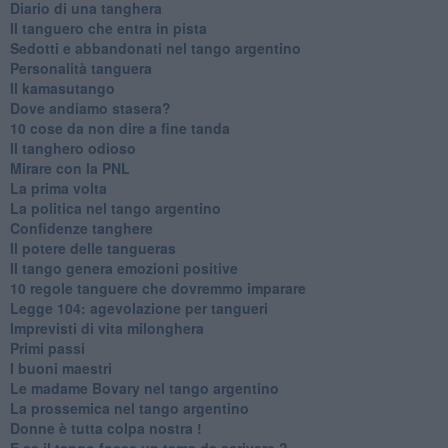
Diario di una tanghera
Il tanguero che entra in pista
Sedotti e abbandonati nel tango argentino
Personalità tanguera
Il kamasutango
Dove andiamo stasera?
10 cose da non dire a fine tanda
Il tanghero odioso
Mirare con la PNL
La prima volta
La politica nel tango argentino
Confidenze tanghere
Il potere delle tangueras
Il tango genera emozioni positive
10 regole tanguere che dovremmo imparare
Legge 104: agevolazione per tangueri
Imprevisti di vita milonghera
Primi passi
I buoni maestri
Le madame Bovary nel tango argentino
La prossemica nel tango argentino
Donne è tutta colpa nostra !
E se il tango fosse un tema da scrivere ?