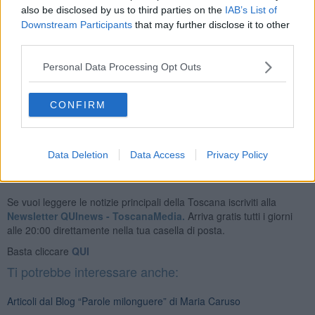
also be disclosed by us to third parties on the
IAB’s List of
lavarsi (per entrambi i sessi) e del depilarsi (per le donne) perché
l’abito in questo caso fa anche il tanguero/a.
Downstream Participants
that may further disclose it to other
third parties.
La settimana ideale infine dovrebbe essere così ripartita un giorno
dedicato allo studio e uno alla pratica, due – tre giorni dedicati a
Personal Data Processing Opt Outs
ballare e
tre giorni dedicati ad altre attività
o al riposo per le
persone più stressate dal lavoro o più in là con gli anni.
CONFIRM
Maria Caruso
Data Deletion
Data Access
Privacy Policy
Se vuoi leggere le notizie principali della Toscana iscriviti alla
Newsletter QUInews - ToscanaMedia.
Arriva gratis tutti i giorni
alle 20:00 direttamente nella tua casella di posta.
Basta cliccare
QUI
Ti potrebbe interessare anche:
Articoli dal Blog “Parole milonguere” di Maria Caruso