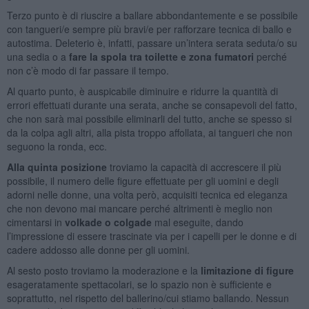
Terzo punto è di riuscire a ballare abbondantemente e se possibile
con tangueri/e sempre più bravi/e per rafforzare tecnica di ballo e
autostima. Deleterio è, infatti, passare un’intera serata seduta/o su
una sedia o a
fare la spola tra toilette e zona fumatori
perché
non c’è modo di far passare il tempo.
Al quarto punto, è auspicabile diminuire e ridurre la quantità di
errori effettuati durante una serata, anche se consapevoli del fatto,
che non sarà mai possibile eliminarli del tutto, anche se spesso si
da la colpa agli altri, alla pista troppo affollata, ai tangueri che non
seguono la ronda, ecc.
Alla quinta posizione
troviamo la capacità di accrescere il più
possibile, il numero delle figure effettuate per gli uomini e degli
adorni nelle donne, una volta però, acquisiti tecnica ed eleganza
che non devono mai mancare perché altrimenti è meglio non
cimentarsi in
volkade o colgade
mal eseguite, dando
l’impressione di essere trascinate via per i capelli per le donne e di
cadere addosso alle donne per gli uomini.
Al sesto posto troviamo la moderazione e la
limitazione di figure
esageratamente spettacolari, se lo spazio non è sufficiente e
soprattutto, nel rispetto del ballerino/cui stiamo ballando. Nessun