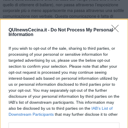
quello di ottenere di ballare), non passa attraverso l’esposizione
corporale più o meno appariscente ma passa attraverso una sottile
comunicazione non verbale. Questa comunicazione è fatta di
sguardi, di gesti, di ammiccamenti e successivamente di contatti.
QUInewsCecina.it -
Do Not Process My Personal
Quello che dico alle mie allieve è: Donne… voletevi bene,
Information
valorizzatevi, fatevi rispettare, siate orgogliose di essere donne,
non vi fate sottomettere, pur di ballare non vi “regalate” a qualsiasi
ballerino o presunto tale che non sia garbato, pulito, educato prima,
If you wish to opt-out of the sale, sharing to third parties, or
durante e dopo il ballo. Gli dico anche… "quando vi invitano
processing of your personal or sensitive information for
(magari con l’intesa degli sguardi) non correte verso di lui,
targeted advertising by us, please use the below opt-out
aspettate che venga a prendervi e, semmai, cercate di pretendere
section to confirm your selection. Please note that after your
che vi accompagnino al vostro posto alla fine del turno di ballo”.
opt-out request is processed you may continue seeing
Alla luce di tutto questo e di questa magnifica conversazione avuta
interest-based ads based on personal information utilized by
con il maestro, adesso dico comunque, poiché voglio usare un
us or personal information disclosed to third parties prior to
linguaggio più forte: “Donne se non ballate è colpa vostra!”.
your opt-out. You may separately opt-out of the further
Perciò le donne devono saper mirare, stare sedute come si
disclosure of your personal information by third parties on the
conviene alle donne tanguere fiere di esserlo, indipendentemente
IAB’s list of downstream participants. This information may
dalla loro bravura, vestire bene che non vuol dire essere svestite e,
also be disclosed by us to third parties on the
IAB’s List of
infine, se non siete belle e “
gnocche
”, soprattutto dovete essere
Downstream Participants
that may further disclose it to other
brave!..
third parties.
Donne siate vive e femmine!
. Studiate, praticate e soprattutto non