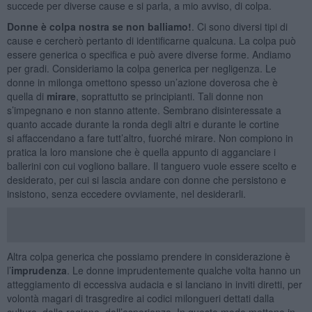
succede per diverse cause e si parla, a mio avviso, di colpa.
Donne è colpa nostra se non balliamo!
. Ci sono diversi tipi di
cause e cercherò pertanto di identificarne qualcuna. La colpa può
essere generica o specifica e può avere diverse forme. Andiamo
per gradi. Consideriamo la colpa generica per negligenza. Le
donne in milonga omettono spesso un’azione doverosa che è
quella di
mirare
, soprattutto se principianti. Tali donne non
s’impegnano e non stanno attente. Sembrano disinteressate a
quanto accade durante la ronda degli altri e durante le cortine
si affaccendano a fare tutt’altro, fuorché mirare. Non compiono in
pratica la loro mansione che è quella appunto di agganciare i
ballerini con cui vogliono ballare. Il tanguero vuole essere scelto e
desiderato, per cui si lascia andare con donne che persistono e
insistono, senza eccedere ovviamente, nel desiderarli.
Altra colpa generica che possiamo prendere in considerazione è
l’
imprudenza
. Le donne imprudentemente qualche volta hanno un
atteggiamento di eccessiva audacia e si lanciano in inviti diretti, per
volontà magari di trasgredire ai codici milongueri dettati dalla
cultura, dalla ragione, dall’esperienza. In questo modo mettono in