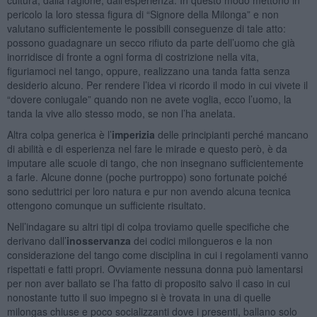
pericolo la loro stessa figura di “Signore della Milonga” e non
valutano sufficientemente le possibili conseguenze di tale atto:
possono guadagnare un secco rifiuto da parte dell’uomo che già
inorridisce di fronte a ogni forma di costrizione nella vita,
figuriamoci nel tango, oppure, realizzano una tanda fatta senza
desiderio alcuno. Per rendere l’idea vi ricordo il modo in cui vivete il
“dovere coniugale” quando non ne avete voglia, ecco l’uomo, la
tanda la vive allo stesso modo, se non l’ha anelata.
Altra colpa generica è l’
imperizia
delle principianti perché mancano
di abilità e di esperienza nel fare le mirade e questo però, è da
imputare alle scuole di tango, che non insegnano sufficientemente
a farle. Alcune donne (poche purtroppo) sono fortunate poiché
sono seduttrici per loro natura e pur non avendo alcuna tecnica
ottengono comunque un sufficiente risultato.
Nell’indagare su altri tipi di colpa troviamo quelle specifiche che
derivano dall’
inosservanza
dei codici milongueros e la non
considerazione del tango come disciplina in cui i regolamenti vanno
rispettati e fatti propri. Ovviamente nessuna donna può lamentarsi
per non aver ballato se l’ha fatto di proposito salvo il caso in cui
nonostante tutto il suo impegno si è trovata in una di quelle
milongas chiuse e poco socializzanti dove i presenti, ballano solo