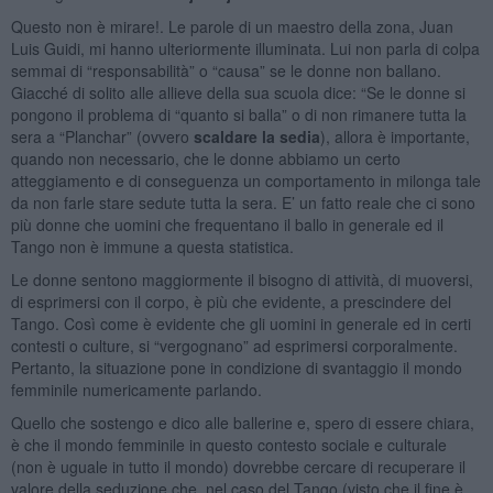
Questo non è mirare!. Le parole di un maestro della zona, Juan
Luis Guidi, mi hanno ulteriormente illuminata. Lui non parla di colpa
semmai di “responsabilità” o “causa” se le donne non ballano.
Giacché di solito alle allieve della sua scuola dice: “Se le donne si
pongono il problema di “quanto si balla” o di non rimanere tutta la
sera a “Planchar” (ovvero
scaldare la sedia
), allora è importante,
quando non necessario, che le donne abbiamo un certo
atteggiamento e di conseguenza un comportamento in milonga tale
da non farle stare sedute tutta la sera. E’ un fatto reale che ci sono
più donne che uomini che frequentano il ballo in generale ed il
Tango non è immune a questa statistica.
Le donne sentono maggiormente il bisogno di attività, di muoversi,
di esprimersi con il corpo, è più che evidente, a prescindere del
Tango. Così come è evidente che gli uomini in generale ed in certi
contesti o culture, si “vergognano” ad esprimersi corporalmente.
Pertanto, la situazione pone in condizione di svantaggio il mondo
femminile numericamente parlando.
Quello che sostengo e dico alle ballerine e, spero di essere chiara,
è che il mondo femminile in questo contesto sociale e culturale
(non è uguale in tutto il mondo) dovrebbe cercare di recuperare il
valore della seduzione che, nel caso del Tango (visto che il fine è