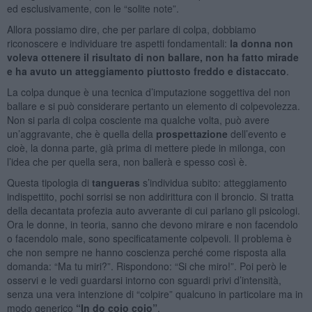
ed esclusivamente, con le “solite note”.
Allora possiamo dire, che per parlare di colpa, dobbiamo
riconoscere e individuare tre aspetti fondamentali:
la donna non
voleva ottenere il risultato di non ballare, non ha fatto mirade
e ha avuto un atteggiamento piuttosto freddo e distaccato
.
La colpa dunque è una tecnica d’imputazione soggettiva del non
ballare e si può considerare pertanto un elemento di colpevolezza.
Non si parla di colpa cosciente ma qualche volta, può avere
un’aggravante, che è quella della
prospettazione
dell’evento e
cioè, la donna parte, già prima di mettere piede in milonga, con
l’idea che per quella sera, non ballerà e spesso così è.
Questa tipologia di
tangueras
s’individua subito: atteggiamento
indispettito, pochi sorrisi se non addirittura con il broncio. Si tratta
della decantata profezia auto avverante di cui parlano gli psicologi.
Ora le donne, in teoria, sanno che devono mirare e non facendolo
o facendolo male, sono specificatamente colpevoli. Il problema è
che non sempre ne hanno coscienza perché come risposta alla
domanda: “Ma tu miri?”. Rispondono: “Si che miro!”. Poi però le
osservi e le vedi guardarsi intorno con sguardi privi d’intensità,
senza una vera intenzione di “colpire” qualcuno in particolare ma in
modo generico
“In do cojo cojo”
.