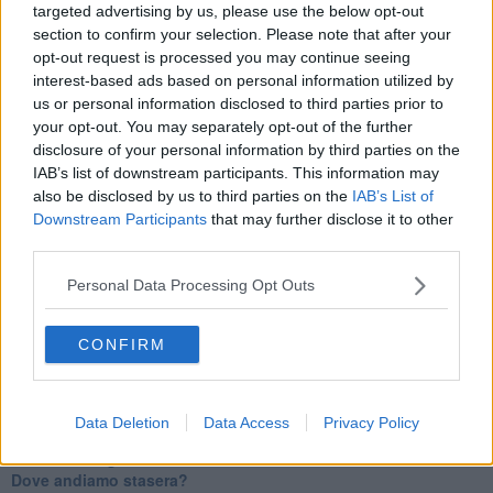
E come dice qualcuno di mia conoscenza: “Questo non è tango!”.
targeted advertising by us, please use the below opt-out
section to confirm your selection. Please note that after your
Maria Caruso
opt-out request is processed you may continue seeing
interest-based ads based on personal information utilized by
us or personal information disclosed to third parties prior to
your opt-out. You may separately opt-out of the further
disclosure of your personal information by third parties on the
IAB’s list of downstream participants. This information may
Se vuoi leggere le notizie principali della Toscana iscriviti alla
also be disclosed by us to third parties on the
IAB’s List of
Newsletter QUInews - ToscanaMedia.
Arriva gratis tutti i giorni
Downstream Participants
that may further disclose it to other
alle 20:00 direttamente nella tua casella di posta.
third parties.
Basta cliccare
QUI
Personal Data Processing Opt Outs
Ti potrebbe interessare anche:
Articoli dal Blog “Parole milonguere” di Maria Caruso
CONFIRM
Diario di una tanghera
Il tanguero che entra in pista
Sedotti e abbandonati nel tango argentino
Data Deletion
Data Access
Privacy Policy
Personalità tanguera
Il kamasutango
Dove andiamo stasera?