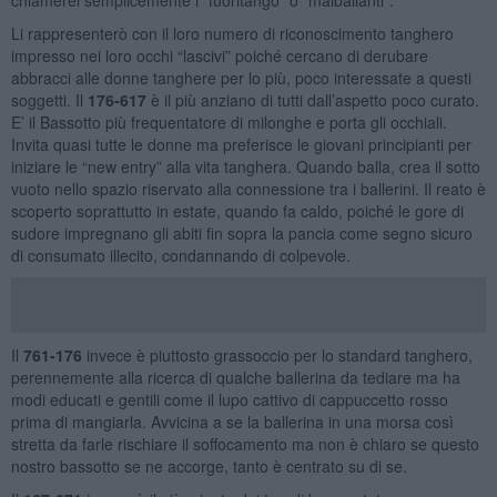
Li rappresenterò con il loro numero di riconoscimento tanghero
impresso nei loro occhi “lascivi” poiché cercano di derubare
abbracci alle donne tanghere per lo più, poco interessate a questi
soggetti. Il
176-617
è il più anziano di tutti dall’aspetto poco curato.
E’ il Bassotto più frequentatore di milonghe e porta gli occhiali.
Invita quasi tutte le donne ma preferisce le giovani principianti per
iniziare le “new entry” alla vita tanghera. Quando balla, crea il sotto
vuoto nello spazio riservato alla connessione tra i ballerini. Il reato è
scoperto soprattutto in estate, quando fa caldo, poiché le gore di
sudore impregnano gli abiti fin sopra la pancia come segno sicuro
di consumato illecito, condannando di colpevole.
Il
761-176
invece è piuttosto grassoccio per lo standard tanghero,
perennemente alla ricerca di qualche ballerina da tediare ma ha
modi educati e gentili come il lupo cattivo di cappuccetto rosso
prima di mangiarla. Avvicina a se la ballerina in una morsa così
stretta da farle rischiare il soffocamento ma non è chiaro se questo
nostro bassotto se ne accorge, tanto è centrato su di se.