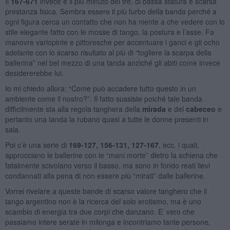
Il
167-671
invece è il più minuto dei tre, di bassa statura e scarsa
prestanza fisica. Sembra essere il più furbo della banda perché a
ogni figura cerca un contatto che non ha niente a che vedere con lo
stile elegante fatto con le mosse di tango, la postura e l’asse. Fa
manovre variopinte e pittoresche per accentuare i ganci e gli ocho
adelante con lo scarso risultato al più di “togliere la scarpa della
ballerina” nel bel mezzo di una tanda anziché gli abiti come invece
desidererebbe lui.
Io mi chiedo allora: “Come può accadere tutto questo in un
ambiente come il nostro?”. Il fatto sussiste poiché tale banda
difficilmente sta alla regola tanghera della
mirada
e del
cabeceo
e
pertanto una tanda la rubano quasi a tutte le donne presenti in
sala.
Poi c’è una serie di
169-127, 156-131, 127-167
, ecc. i quali,
approcciano le ballerine con le “mani morte” dietro la schiena che
fatalmente scivolano verso il basso, ma sono in fondo reati lievi
condannati alla pena di non essere più “mirati” dalle ballerine.
Vorrei rivelare a queste bande di scarso valore tanghero che il
tango argentino non è la ricerca del solo erotismo, ma è uno
scambio di energia tra due corpi che danzano. E’ vero che
passiamo intere serate in milonga e incontriamo tante persone,