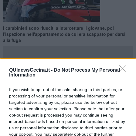
I carabinieri sono riusciti a intercettare il giovane, poi
l'ispezione nell'appartamento da cui era scappato per darsi
alla fuga
QUInewsCecina.it -
Do Not Process My Personal
Information
CECINA —
I carabinieri del NORM della Compagnia di Cecina
hanno
sequestrato
quasi 8 chili di hashish suddiviso in panetti,
If you wish to opt-out of the sale, sharing to third parties, or
oltre 200 grammi di marijuana ed un bilancino di precisione
processing of your personal or sensitive information for
contenuti in un sacco abbandonato durante la fuga di un giovane.
targeted advertising by us, please use the below opt-out
I militari, nel corso di un mirato servizio nella frazione di San Pietro
section to confirm your selection. Please note that after your
in Palazzi,
hanno notato un uomo calarsi dalla finestra di un
opt-out request is processed you may continue seeing
appartamento al secondo piano con in mano un voluminoso
interest-based ads based on personal information utilized by
sacco di plastica
. I militari, avvicinatisi, hanno riconosciuto il
us or personal information disclosed to third parties prior to
ragazzo già noto per pregresse indagini connesse agli stupefacenti
your opt-out. You may separately opt-out of the further