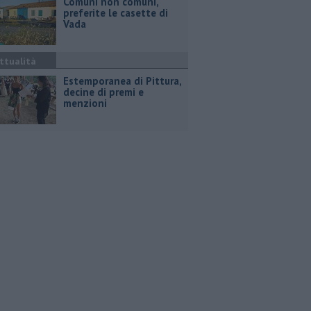
Comuni non comuni,
preferite le casette di
Vada
ttualità
Estemporanea di Pittura,
decine di premi e
menzioni