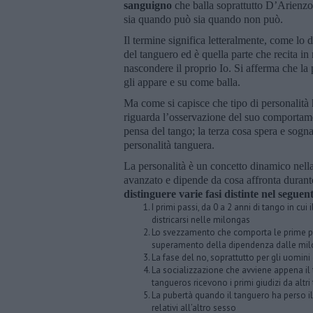
sanguigno
che balla soprattutto D’Arienzo
sia quando può sia quando non può.
Il termine significa letteralmente, come lo 
del tanguero ed è quella parte che recita i
nascondere il proprio Io. Si afferma che la 
gli appare e su come balla.
Ma come si capisce che tipo di personalità
riguarda l’osservazione del suo comportame
pensa del tango; la terza cosa spera e sogn
personalità tanguera.
La personalità è un concetto dinamico nella
avanzato e dipende da cosa affronta durante
distinguere varie fasi distinte nel segue
I primi passi, da 0 a 2 anni di tango in cu
districarsi nelle milongas
Lo svezzamento che comporta le prime pri
superamento della dipendenza dalle mil
La fase del no, soprattutto per gli uomin
La socializzazione che avviene appena il
tangueros ricevono i primi giudizi da alt
La pubertà quando il tanguero ha perso il 
relativi all’altro sesso