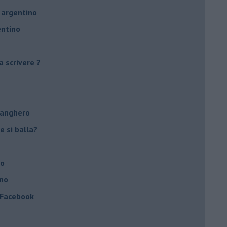
 argentino
entino
a scrivere ?
tanghero
e si balla?
no
ino
a Facebook