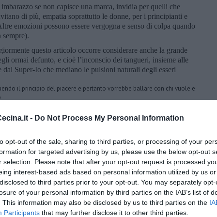
 imbarazzo se non capisce una marca, invidia per quelli che
vitano di più, empatia soprattutto le donne, per i principianti e
 Altre emozioni possono essere vergogna e senso di colpa quando
n sempre).
ggiormente questo articolo occorre considerare anche la grande
gli ormai defunto, e cioè l’inconscio dei tangueri, insieme alle
 e dal Super-Io che mediano le pulsioni naturali degli esseri
uendo il principio del piacere e pertanto vorrebbe ballare con chi vuole e
o
a coi piedi per terra e generalmente si attiene ai codici milongueros
ispetto della ronda, ecc
cina.it -
Do Not Process My Personal Information
ca di invitare tutti, se organizzatore cerca di non criticare gli altri
ltri maestri e delle altre scuole, degli stili diversi dal suo e si comporta
nore del tango”.
to opt-out of the sale, sharing to third parties, or processing of your per
formation for targeted advertising by us, please use the below opt-out s
 i bisogni dei tangueri ma questo sarà argomento di un prossimo
r selection. Please note that after your opt-out request is processed y
eing interest-based ads based on personal information utilized by us or
 e soprattutto a quale personalità appartieni?
disclosed to third parties prior to your opt-out. You may separately opt-
losure of your personal information by third parties on the IAB’s list of
. This information may also be disclosed by us to third parties on the
IA
Participants
that may further disclose it to other third parties.