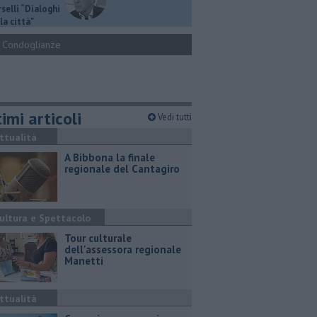
selli “Dialoghi
la città"
Condoglianze
imi articoli
Vedi tutti
ttualità
A Bibbona la finale
regionale del Cantagiro
ultura e Spettacolo
Tour culturale
dell'assessora regionale
Manetti
ttualità