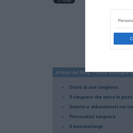
Persona
Articoli dal Blog “Parole milonguere
Diario di una tanghera
Il tanguero che entra in pista
Sedotti e abbandonati nel ta
Personalità tanguera
Il kamasutango