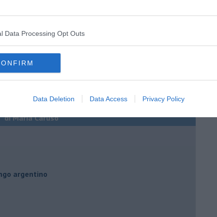
l Data Processing Opt Outs
CONFIRM
Data Deletion
Data Access
Privacy Policy
” di Maria Caruso
ngo argentino