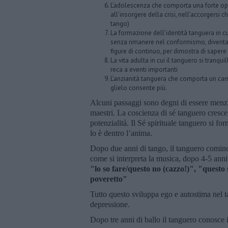
L’adolescenza che comporta una forte opp
all’insorgere della crisi, nell’accorgersi
tango)
La formazione dell’identità tanguera in cu
senza rimanere nel conformismo, diventan
figure di continuo, per dimostra di sapere
La vita adulta in cui il tanguero si tranqui
reca a eventi importanti
L’anzianità tanguera che comporta un camb
glielo consente più.
Alcuni passaggi sono degni di essere menzion
maestri. La coscienza di sé tanguero cresce
potenzialità. Il Sé spirituale tanguero si f
lo è dentro l’anima.
Dopo due anni di tango, il tanguero comincia
come si interpreta la musica, dopo 4-5 anni 
"lo so fare/questo no (cazzo!)", "quest
poveretto"
Tutto questo sviluppa ego e autostima nel 
depressione.
Dopo tre anni di ballo il tanguero conosce il