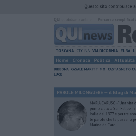
Questo sito contribuisce 
QUI
quotidiano online.
Percorso semplificat
TOSCANA
CECINA
VALDICORNIA
ELBA
L
Home
Cronaca
Politica
Attualità
BIBBONA
CASALE MARITTIMO
CASTAGNETO CA
LUCE
PAROLE MILONGUERE — il Blog di Ma
MARIA CARUSO - “Una vita da 
primo cielo a San Felipe in 
Italia dal 1977 e per tre ann
le parole che le passano p
Marina de Caro