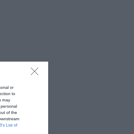
sonal or
ection to
ou may
 personal
out of the
 downstream
B’s List of