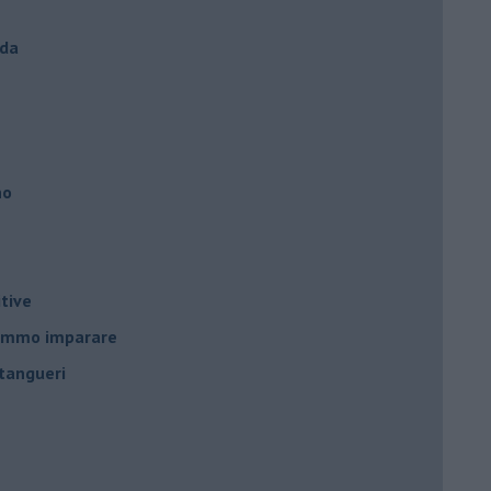
nda
no
tive
remmo imparare
tangueri