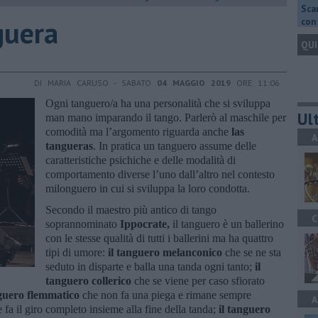
Scar
guera
con 
QUI
DI MARIA CARUSO - SABATO
04 MAGGIO 2019
ORE 11:06
Ogni tanguero/a ha una personalità che si sviluppa
Ult
man mano imparando il tango. Parlerò al maschile per
comodità ma l’argomento riguarda anche
las
A
tangueras
. In pratica un tanguero assume delle
caratteristiche psichiche e delle modalità di
comportamento diverse l’uno dall’altro nel contesto
milonguero in cui si sviluppa la loro condotta.
Secondo il maestro più antico di tango
C
soprannominato
Ippocrate,
il tanguero è un ballerino
con le stesse qualità di tutti i ballerini ma ha quattro
tipi di umore:
il tanguero melanconico
che se ne sta
seduto in disparte e balla una tanda ogni tanto;
il
tanguero collerico
che se viene per caso sfiorato
nguero flemmatico
che non fa una piega e rimane sempre
A
 fa il giro completo insieme alla fine della tanda;
il tanguero