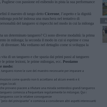
, Pugliese con passione ed esibendo in pista la sua performance
definì il maestro di tango detto
Cicerone
, l’aspetto e la dignità
n milonga poiché indossa una maschera nel tentativo di
A
personalità del tanguero si rispecchi nel modo in cui la milonga
 ha un determinato tanguero? Ci sono diverse modalità: la prima
nto in milonga; la seconda il modo in cui si esprime e cosa
a di diventare. Ma vediamo nel dettaglio come si sviluppa la
 vita di un tanguero e che spazia dai primi passi al tanguero
 le prime lezioni, le prime milongas, ecc.
Possiamo
nte modo:
i il tanguero riceve le cure del maestro necessarie per imparare a
vazioni come quando non ti accettano ad alcuni eventi e il
ongas locali
i che provano piacere a rifiutare una mirada sentendosi grandi tangueros
 tanguero comincia a frequentare regolarmente le milongas. Qui i
ri tangueros con le relative conseguenze
“pelo del principiante” e comincia a considerare altri aspetti interessanti