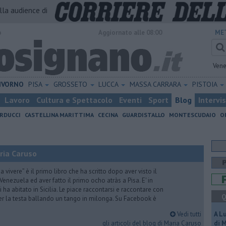
alla audience di
o
Aggiornato alle 08:00
ME
Vene
IVORNO
PISA
GROSSETO
LUCCA
MASSA CARRARA
PISTOIA
Lavoro
Cultura e Spettacolo
Eventi
Sport
Blog
Intervi
RDUCCI
CASTELLINA MARITTIMA
CECINA
GUARDISTALLO
MONTESCUDAIO
O
ria Caruso
vivere” è il primo libro che ha scritto dopo aver visto il
Venezuela ed aver fatto il primo ocho atràs a Pisa. E' in
i ha abitato in Sicilia. Le piace raccontarsi e raccontare con
Q
er la testa ballando un tango in milonga. Su Facebook è
Vedi tutti
A L
gli articoli del blog di Maria Caruso
di 