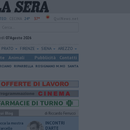
24°
37°
TEO:
CECINA
QuiNews.net
rdì
07 Agosto 2026
PRATO
FIRENZE
SIENA
AREZZO
ste
Animali
Pubblicità
Contatti
RCIANO
RIPARBELLA
ROSIGNANO M.MO
SANTA
ui Blog
di Riccardo Ferrucci
INCONTRI
ucca la mostra
D'ARTE
Marcello