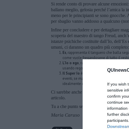
Si rende conto di provare alcune emozioni:
ballano meglio, gelosia perché l’amica la in
meno per le principianti se sono gnocche.
per sbaglio vanno addosso a qualcuno (no
Infine per concludere e per dettagliare ma
scoperta del maestro di tango Freud, anch’e
istanze psichiche costituite dall’Io, dell’Es
umani, ci daranno un quadro più completo:
Es
, rappresenta il tanguero che balla seg
come vuole fregandosene di tutto il rest
L’Io o ego
, rappresenta il tanguero che st
usando regolarmente mirada e cabeceo, r
QUInewsCe
Il Super Io
è il tanguero che eticamente cer
eventi, se maestro evita di sparlare degli a
idealmente come dovrebbe essere un “sig
If you wish 
sensitive in
Ci sarebbe anche da specificare quali sono
confirm you
articolo.
continue se
Tu a che punto sei nel tuo sviluppo tanguero
information 
further disc
Maria Caruso
participants
Downstream 