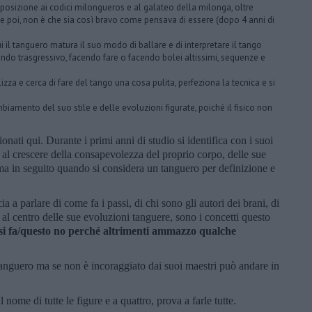
osizione ai codici milongueros e al galateo della milonga, oltre
 che poi, non è che sia così bravo come pensava di essere (dopo 4 anni di
i il tanguero matura il suo modo di ballare e di interpretare il tango
do trasgressivo, facendo fare o facendo bolei altissimi, sequenze e
llizza e cerca di fare del tango una cosa pulita, perfeziona la tecnica e si
iamento del suo stile e delle evoluzioni figurate, poiché il fisico non
ati qui. Durante i primi anni di studio si identifica con i suoi
 al crescere della consapevolezza del proprio corpo, delle sue
orma in seguito quando si considera un tanguero per definizione e
 a parlare di come fa i passi, di chi sono gli autori dei brani, di
al centro delle sue evoluzioni tanguere, sono i concetti questo
o si fa/questo no perché altrimenti ammazzo qualche
tanguero ma se non è incoraggiato dai suoi maestri può andare in
 nome di tutte le figure e a quattro, prova a farle tutte.