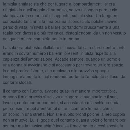
famiglia antifascista che per fuggire ai bombardamenti, si era
rifugiata in quell’angolo di paradiso, senza milongas però e ciò,
stampava una smorfia di disappunto, sul mio viso. Un tanguero
conosciuto tanti anni fa, ma oramai sconosciuto poiché l’avevo
perso di vista, m’invita a ballare portandomi bruscamente a una
realtà ben diversa e più realistica, distogliendomi da un non vissuto
nel quale mi ero completamente immersa.
La sala era piuttosto affollata e si faceva fatica a starci dentro tanto
erano in sovrannumero i ballerini presenti in pista rispetto alla
capienza dell’ampio salone. Accade sempre, quando un uomo e
una donna si avvicinano e si accostano per trovare un loro spazio,
in quel preciso istante, che qualcuno d’improvviso spenga
immaginariamente le luci rendendo pertanto l’ambiente soffuso, dai
contorni sfocati.
Il contatto con l’uomo, avviene quasi in maniera impercettibile,
quando il mio braccio si solleva a cingere le sue spalle e il suo,
invece, contemporaneamente, si accosta alla mia schiena nuda,
per consentire poi a entrambi di far incontrare le mani che si
uniscono in una stretta. Non si è subito pronti poiché la neo coppia
non si muove. Lui si gode quel contatto quasi a volerlo fermare per
sempre ma la musica ahimè incalza il movimento e così sposta la