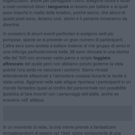
organizzatori, anche per pareggiare i conti, scelgono circoli o locali
a costi contenuti dove i
tangueros
si recano per ballare e ai quali
poco importa in realtà della location, poiché sanno, che alcuni di
questi posti sono, diciamo così, storici e lì pertanto troveranno da
divertirsi.
In occasioni di alcuni eventi particolari si scelgono sedi più
pompose, specie se si prevede un gran numero di partecipanti.
L’altra sera sono andata a ballare insieme al mio gruppo di amici in
una milonga particolarmente bella. Mi sono ritrovata in una storica
villa del ‘500 con annesso vasto parco e ampio
loggiato
affrescato
del quale però non abbiamo potuto goderne la vista
poiché l’ora tarda ne oscurava i contorni. Siamo rimasti
letteralmente affascinati e l’atmosfera creatasi durante le tande è
stata unica. Aggirarsi nelle sale attigue riportava i partecipanti in un
mondo fantastico quasi ai confini del paranormale con possibilità
ipotetica di fare incontri con i personaggi dell’aldilà, anche se
eravamo nell’ aldiqua.
In un momento di relax, la mia mente prende a fantasticare
immaginandomi di essere nel 1940, come componente di una