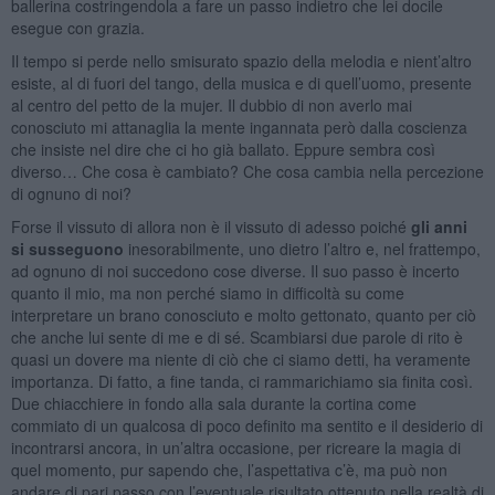
ballerina costringendola a fare un passo indietro che lei docile
esegue con grazia.
Il tempo si perde nello smisurato spazio della melodia e nient’altro
esiste, al di fuori del tango, della musica e di quell’uomo, presente
al centro del petto de la mujer. Il dubbio di non averlo mai
conosciuto mi attanaglia la mente ingannata però dalla coscienza
che insiste nel dire che ci ho già ballato. Eppure sembra così
diverso… Che cosa è cambiato? Che cosa cambia nella percezione
di ognuno di noi?
Forse il vissuto di allora non è il vissuto di adesso poiché
gli anni
si susseguono
inesorabilmente, uno dietro l’altro e, nel frattempo,
ad ognuno di noi succedono cose diverse. Il suo passo è incerto
quanto il mio, ma non perché siamo in difficoltà su come
interpretare un brano conosciuto e molto gettonato, quanto per ciò
che anche lui sente di me e di sé. Scambiarsi due parole di rito è
quasi un dovere ma niente di ciò che ci siamo detti, ha veramente
importanza. Di fatto, a fine tanda, ci rammarichiamo sia finita così.
Due chiacchiere in fondo alla sala durante la cortina come
commiato di un qualcosa di poco definito ma sentito e il desiderio di
incontrarsi ancora, in un’altra occasione, per ricreare la magia di
quel momento, pur sapendo che, l’aspettativa c’è, ma può non
andare di pari passo con l’eventuale risultato ottenuto nella realtà di