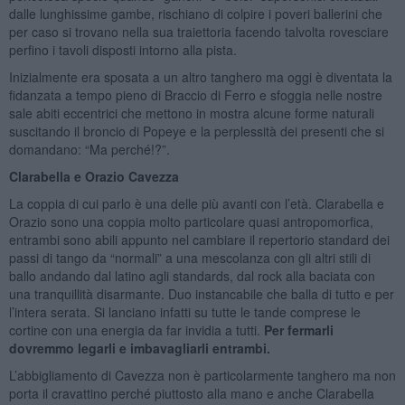
dalle lunghissime gambe, rischiano di colpire i poveri ballerini che
per caso si trovano nella sua traiettoria facendo talvolta rovesciare
perfino i tavoli disposti intorno alla pista.
Inizialmente era sposata a un altro tanghero ma oggi è diventata la
fidanzata a tempo pieno di Braccio di Ferro e sfoggia nelle nostre
sale abiti eccentrici che mettono in mostra alcune forme naturali
suscitando il broncio di Popeye e la perplessità dei presenti che si
domandano: “Ma perché!?”.
Clarabella e Orazio Cavezza
La coppia di cui parlo è una delle più avanti con l’età. Clarabella e
Orazio sono una coppia molto particolare quasi antropomorfica,
entrambi sono abili appunto nel cambiare il repertorio standard dei
passi di tango da “normali” a una mescolanza con gli altri stili di
ballo andando dal latino agli standards, dal rock alla baciata con
una tranquillità disarmante. Duo instancabile che balla di tutto e per
l’intera serata. Si lanciano infatti su tutte le tande comprese le
cortine con una energia da far invidia a tutti.
Per fermarli
dovremmo legarli e imbavagliarli entrambi.
L’abbigliamento di Cavezza non è particolarmente tanghero ma non
porta il cravattino perché piuttosto alla mano e anche Clarabella