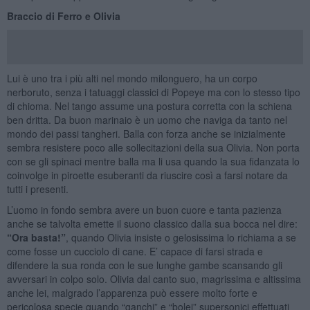
Braccio di Ferro e Olivia
Lui è uno tra i più alti nel mondo milonguero, ha un corpo
nerboruto, senza i tatuaggi classici di Popeye ma con lo stesso tipo
di chioma. Nel tango assume una postura corretta con la schiena
ben dritta. Da buon marinaio è un uomo che naviga da tanto nel
mondo dei passi tangheri. Balla con forza anche se inizialmente
sembra resistere poco alle sollecitazioni della sua Olivia. Non porta
con se gli spinaci mentre balla ma li usa quando la sua fidanzata lo
coinvolge in piroette esuberanti da riuscire così a farsi notare da
tutti i presenti.
L’uomo in fondo sembra avere un buon cuore e tanta pazienza
anche se talvolta emette il suono classico dalla sua bocca nel dire:
“Ora basta!”
, quando Olivia insiste o gelosissima lo richiama a se
come fosse un cucciolo di cane. E’ capace di farsi strada e
difendere la sua ronda con le sue lunghe gambe scansando gli
avversari in colpo solo. Olivia dal canto suo, magrissima e altissima
anche lei, malgrado l’apparenza può essere molto forte e
pericolosa specie quando “ganchi” e “bolei” supersonici effettuati