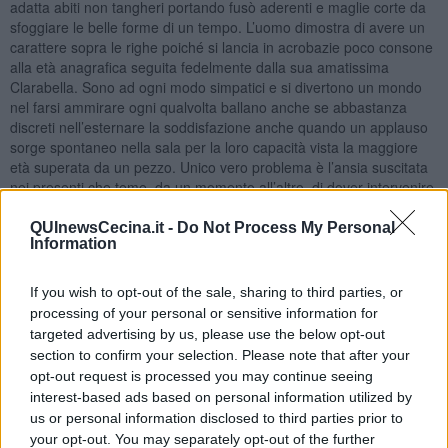
adatta abiti non tangheri portando fusò aderenti e maglie corte da
sfoggiare le belle forme di un tempo. L’uomo dimostra di avere un
carattere sopra le righe poiché si lancia in acrobazie poco consone
alla età anagrafica seguita fedelmente dalla sua amatissima
Clarabella. Sono ad ogni modo simpatici e si divertono un mondo
nel farsi ammirare ogni qualvolta ballano anche se abbastanza
discreti nell’esternare la soddisfazione anche quando un applauso
sorge spontaneo nella sala per la loro capacità vista la maggiore
età superata da un pezzo. Unico vero problema è l’ansia suscitata
nei presenti che teme, da un momento all’altro, di dover intervenire
per soccorrere la coppia caduta a causa dei funambolismi effettuati.
QUInewsCecina.it -
Do Not Process My Personal
Maria Caruso
Information
If you wish to opt-out of the sale, sharing to third parties, or
processing of your personal or sensitive information for
targeted advertising by us, please use the below opt-out
section to confirm your selection. Please note that after your
Se vuoi leggere le notizie principali della Toscana iscriviti alla
opt-out request is processed you may continue seeing
Newsletter QUInews - ToscanaMedia.
Arriva gratis tutti i giorni
interest-based ads based on personal information utilized by
alle 20:00 direttamente nella tua casella di posta.
us or personal information disclosed to third parties prior to
Basta cliccare
QUI
your opt-out. You may separately opt-out of the further