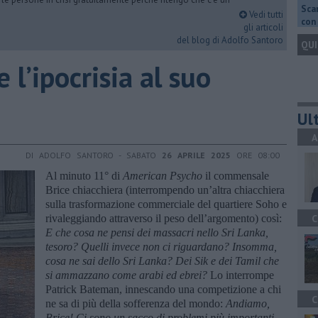
Scar
Vedi tutti
con 
gli articoli
del blog di Adolfo Santoro
QUI
 l’ipocrisia al suo
Ult
A
DI ADOLFO SANTORO - SABATO
26 APRILE 2025
ORE 08:00
Al minuto 11° di
American Psycho
il commensale
Brice chiacchiera (interrompendo un’altra chiacchiera
sulla trasformazione commerciale del quartiere Soho e
rivaleggiando attraverso il peso dell’argomento) così:
C
E che cosa ne pensi dei massacri nello Sri Lanka,
tesoro? Quelli invece non ci riguardano? Insomma,
cosa ne sai dello Sri Lanka? Dei Sik e dei Tamil che
si ammazzano come arabi ed ebrei?
Lo interrompe
Patrick Bateman, innescando una competizione a chi
C
ne sa di più della sofferenza del mondo:
Andiamo,
Brice! Ci sono un sacco di problemi più importanti