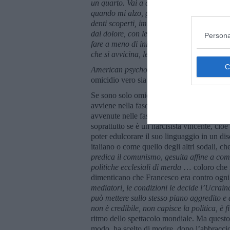
un quarto. Vai a comprare una gomma da ma
quando mi alzo, gli calpesto le zampe anter
denti scoperti, immediatamente frantumand
dal dolore, con le zampe anteriori che sp
Persona
fare a meno di iniziare a ridere e mi soffe
che si avvicina, lentamente me ne vado.
American psycho
lascia nel dubbio se quelli
omicidio vero sia quello del senzatetto Al. 
Se sono solo omicidi fantasticati, allora il 
avviene nella fase edipica, tra i 3 e i 5 anni
avvenute nelle fasi precedenti dello svilup
soprattutto se è un narcisista vincente, cio
poter edulcorare il suo linguaggio in un di
italiano o come quello degli altri sodali, 
predica il comunismo
,
gesuita affine a com
politiche ecclesiali di merda
… coloro che no
dimenticano che Francesco era contro ogni
mediatori, le condizioni le decide l’Ucrain
può mettere sullo stesso piano aggredito e 
non è credibile, non capisce la politica, è f
ritmo dello spettacolo mondiale. Ma questo 
modo, ha scelto di morire, dopo l’abbraccio