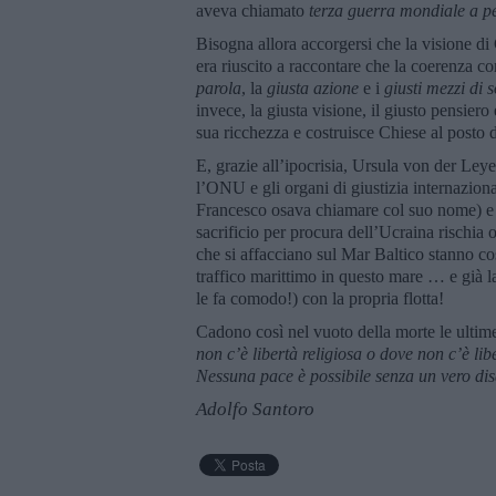
aveva chiamato
terza guerra mondiale a pe
Bisogna allora accorgersi che la visione di
era riuscito a raccontare che la coerenza c
parola
, la
giusta azione
e i
giusti mezzi di 
invece, la giusta visione, il giusto pensiero
sua ricchezza e costruisce Chiese al posto d
E, grazie all’ipocrisia, Ursula von der Ley
l’ONU e gli organi di giustizia internaziona
Francesco osava chiamare col suo nome) e gl
sacrificio per procura dell’Ucraina rischia 
che si affacciano sul Mar Baltico stanno cost
traffico marittimo in questo mare … e già la
le fa comodo!) con la propria flotta!
Cadono così nel vuoto della morte le ultim
non c’è libertà religiosa o dove non c’è libe
Nessuna pace è possibile senza un vero di
Adolfo Santoro