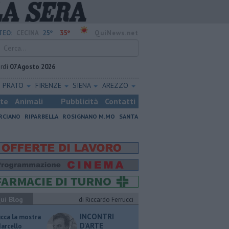
25°
35°
TEO:
CECINA
QuiNews.net
rdì
07 Agosto 2026
PRATO
FIRENZE
SIENA
AREZZO
ste
Animali
Pubblicità
Contatti
RCIANO
RIPARBELLA
ROSIGNANO M.MO
SANTA
ui Blog
di Riccardo Ferrucci
INCONTRI
ucca la mostra
D'ARTE
Marcello