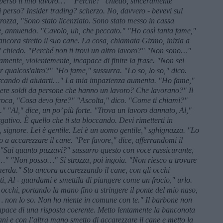
 perso il mio lavoro…" "Perché?" chiedo, sinceramente
i perso? Insider trading? scherzo. No, davvero - bevevi sul
strozza, "Sono stato licenziato. Sono stato messo in cassa
e, annuendo. "Cavolo, uh, che peccato." "Ho così tanta fame,"
 ancora stretto il suo cane. La cosa, chiamata Gizmo, inizia a
" chiedo. "Perché non ti trovi un altro lavoro?" "Non sono…"
amente, violentemente, incapace di finire la frase. "Non sei
 qualcos'altro?" "Ho fame," sussurra. "Lo so, lo so," dico.
cercando di aiutarti…" La mia impazienza aumenta. "Ho fame,"
ndere soldi da persone che hanno un lavoro? Che lavorano?" Il
e roca, "Cosa devo fare?" "Ascolta," dico. "Come ti chiami?"
i." "Al," dice, un po’ più forte. "Trova un lavoro dannato, Al,"
ativo. È quello che ti sta bloccando. Devi rimetterti in
e, signore. Lei è gentile. Lei è un uomo gentile," sghignazza. "Lo
o a accarezzare il cane. "Per favore," dice, afferrandomi il
 "Sai quanto puzzavi?" sussurro questo con voce rassicurante,
o…" "Non posso…" Si strozza, poi ingoia. "Non riesco a trovare
 merda." Sto ancora accarezzando il cane, con gli occhi
ti, Al - guardami e smettila di piangere come un frocio," urlo.
 occhi, portando la mano fino a stringere il ponte del mio naso,
… non lo so. Non ho niente in comune con te." Il barbone non
capace di una risposta coerente. Metto lentamente la banconota
ni e con l’altra mano smetto di accarezzare il cane e metto la