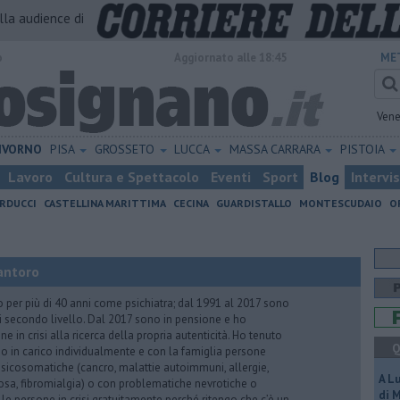
alla audience di
o
Aggiornato alle 18:45
ME
Vene
IVORNO
PISA
GROSSETO
LUCCA
MASSA CARRARA
PISTOIA
Lavoro
Cultura e Spettacolo
Eventi
Sport
Blog
Intervi
RDUCCI
CASTELLINA MARITTIMA
CECINA
GUARDISTALLO
MONTESCUDAIO
O
antoro
o per più di 40 anni come psichiatra; dal 1991 al 2017 sono
di secondo livello. Dal 2017 sono in pensione e ho
e in crisi alla ricerca della propria autenticità. Ho tenuto
Q
o in carico individualmente e con la famiglia persone
icosomatiche (cancro, malattie autoimmuni, allergie,
A L
iosa, fibromialgia) o con problematiche nevrotiche o
di 
 le persone in crisi gratuitamente perché ritengo che c’è un