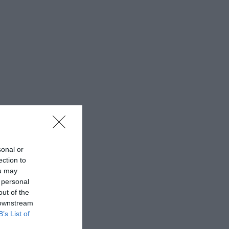
sonal or
ection to
ou may
 personal
out of the
 downstream
B’s List of