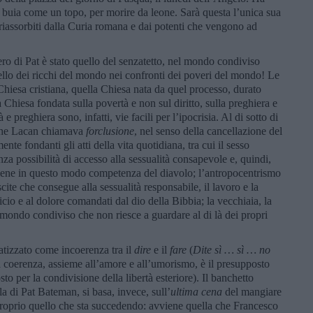
 buia come un topo, per morire da leone. Sarà questa l’unica sua
ati riassorbiti dalla Curia romana e dai potenti che vengono ad
ro di Pat è stato quello del senzatetto, nel mondo condiviso
lo dei ricchi del mondo nei confronti dei poveri del mondo! Le
Chiesa cristiana, quella Chiesa nata da quel processo, durato
a Chiesa fondata sulla povertà e non sul diritto, sulla preghiera e
e preghiera sono, infatti, vie facili per l’ipocrisia. Al di sotto di
ò che Lacan chiamava
forclusione
, nel senso della cancellazione del
te fondanti gli atti della vita quotidiana, tra cui il sesso
za possibilità di accesso alla sessualità consapevole e, quindi,
iviene in questo modo competenza del diavolo; l’antropocentrismo
cite che consegue alla sessualità responsabile, il lavoro e la
cio e al dolore comandati dal dio della Bibbia; la vecchiaia, la
n mondo condiviso che non riesce a guardare al di là dei propri
atizzato come incoerenza tra il
dire
e il
fare
(
Dite sì … sì … no
, la coerenza, assieme all’amore e all’umorismo, è il presupposto
sto per la condivisione della libertà esteriore). Il banchetto
a di Pat Bateman, si basa, invece, sull’
ultima cena
del mangiare
 proprio quello che sta succedendo: avviene quella che Francesco