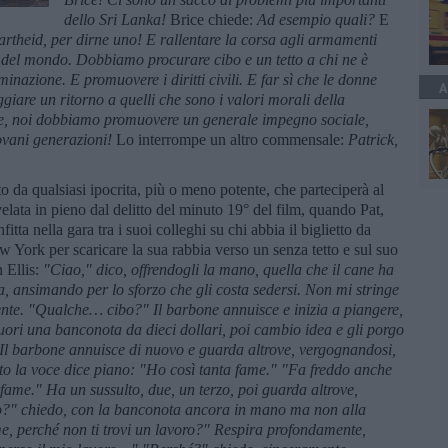
dello Sri Lanka!
Brice chiede:
Ad esempio quali?
E
partheid, per dirne uno! E rallentare la corsa agli armamenti
e del mondo. Dobbiamo procurare cibo e un tetto a chi ne è
inazione. E promuovere i diritti civili. E far sì che le donne
A
iare un ritorno a quelli che sono i valori morali della
te, noi dobbiamo promuovere un generale impegno sociale,
ovani generazioni!
Lo interrompe un altro commensale:
Patrick,
o da qualsiasi ipocrita, più o meno potente, che parteciperà al
elata in pieno dal delitto del minuto 19° del film, quando Pat,
itta nella gara tra i suoi colleghi su chi abbia il biglietto da
New York per scaricare la sua rabbia verso un senza tetto e sul suo
n Ellis:
"Ciao," dico, offrendogli la mano, quella che il cane ha
a, ansimando per lo sforzo che gli costa sedersi. Non mi stringe
ente. "Qualche… cibo?" Il barbone annuisce e inizia a piangere,
fuori una banconota da dieci dollari, poi cambio idea e gli porgo
 Il barbone annuisce di nuovo e guarda altrove, vergognandosi,
rito la voce dice piano: "Ho così tanta fame." "Fa freddo anche
fame." Ha un sussulto, due, un terzo, poi guarda altrove,
ro?" chiedo, con la banconota ancora in mano ma non alla
me, perché non ti trovi un lavoro?" Respira profondamente,