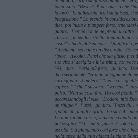
tremando, e tra i singhiozzi ammette: "Ho
interessato. "Bevevi? È per questo che l'ha
lavoro?" Si abbraccia, tra i singhiozzi, si 
integrazione." Lo prendo in considerazion
dice, poi inizia a piangere forte, tenendosi
guaire. "Perché non te ne prendi un altro?
Tossisce, tenendosi stretto, tremando miser
cosa?" chiedo dolcemente. "Qualificato per
“Accidenti, sei come un disco rotto. Sto 
ripete. "Ascolta. Pensi che sia giusto pre
suo viso si acciglia e lui ansima, con voc
"Al," dice. "Parla più forte," gli dico. "Da
dico seriamente. "Hai un atteggiamento neg
carreggiata. Ti aiuterò." "Lei è così gentil
capisco." "Shh," sussurro. "Va bene." Inizi
polso. "Non so cosa fare. Ho così freddo."
accarezzandogli il viso. "L’odore, mio Di
un rifugio." "Puzzi," gli dico. "Puzzi di…
spalancati, umidi e grati. "Lo sai? Acciden
La mia rabbia cresce, si placa e chiudo gli
poi sospiro: "Al… mi dispiace. È solo che
ascolta. Sta piangendo così forte che è in
nella tasca della mia giacca Luciano Sopra