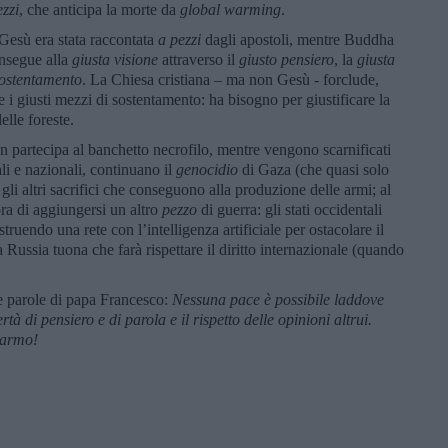
zzi
, che anticipa la morte da
global warming
.
 Gesù era stata raccontata
a pezzi
dagli apostoli, mentre Buddha
onsegue alla
giusta visione
attraverso il
giusto pensiero
, la
giusta
sostentamento
. La Chiesa cristiana – ma non Gesù - forclude,
 e i giusti mezzi di sostentamento: ha bisogno per giustificare la
elle foreste.
en partecipa al banchetto necrofilo, mentre vengono scarnificati
li e nazionali, continuano il
genocidio
di Gaza (che quasi solo
i altri sacrifici che conseguono alla produzione delle armi; al
ora di aggiungersi un altro
pezzo
di guerra: gli stati occidentali
ruendo una rete con l’intelligenza artificiale per ostacolare il
 Russia tuona che farà rispettare il diritto internazionale (quando
e parole di papa Francesco:
Nessuna pace è possibile laddove
rtà di pensiero e di parola e il rispetto delle opinioni altrui.
sarmo!