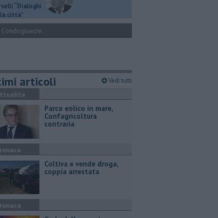
selli “Dialoghi
la città"
Condoglianze
imi articoli
Vedi tutti
ttualità
Parco eolico in mare,
Confagricoltura
contraria
ronaca
Coltiva e vende droga,
coppia arrestata
ronaca