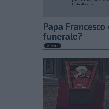
limite all’avidità.
Papa Francesco e
funerale?