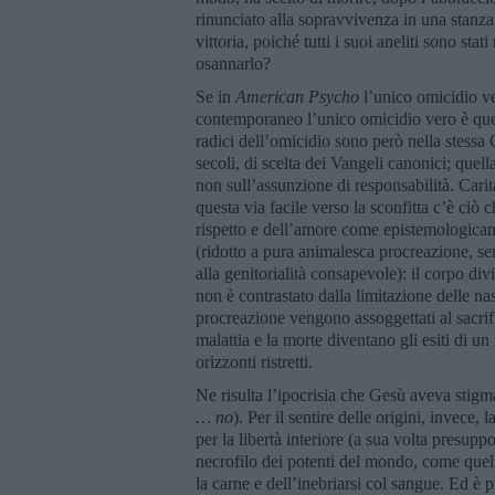
rinunciato alla sopravvivenza in una stanza
vittoria, poiché tutti i suoi aneliti sono st
osannarlo?
Se in
American Psycho
l’unico omicidio ve
contemporaneo l’unico omicidio vero è quel
radici dell’omicidio sono però nella stessa 
secoli, di scelta dei Vangeli canonici; quell
non sull’assunzione di responsabilità. Carità 
questa via facile verso la sconfitta c’è ci
rispetto e dell’amore come epistemologicamen
(ridotto a pura animalesca procreazione, sen
alla genitorialità consapevole): il corpo d
non è contrastato dalla limitazione delle nas
procreazione vengono assoggettati al sacrifi
malattia e la morte diventano gli esiti di u
orizzonti ristretti.
Ne risulta l’ipocrisia che Gesù aveva stigm
… no
). Per il sentire delle origini, invece
per la libertà interiore (a sua volta presuppo
necrofilo dei potenti del mondo, come quell
la carne e dell’inebriarsi col sangue. Ed è