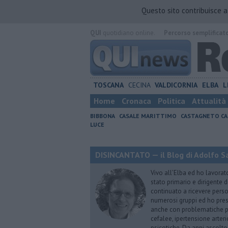
Questo sito contribuisce 
QUI
quotidiano online.
Percorso semplificat
TOSCANA
CECINA
VALDICORNIA
ELBA
L
Home
Cronaca
Politica
Attualità
BIBBONA
CASALE MARITTIMO
CASTAGNETO CA
LUCE
DISINCANTATO — il Blog di Adolfo S
Vivo all’Elba ed ho lavorat
stato primario e dirigente 
continuato a ricevere person
numerosi gruppi ed ho pres
anche con problematiche ps
cefalee, ipertensione arter
psicotiche. Da anni ascolto