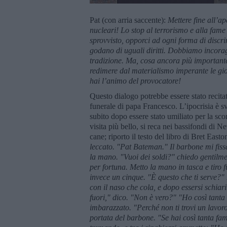
Pat (con arria saccente):
Mettere fine all’a
nucleari! Lo stop al terrorismo e alla fam
sprovvisto, opporci ad ogni forma di discrim
godano di uguali diritti. Dobbiamo incoragg
tradizione. Ma, cosa ancora più importan
redimere dal materialismo imperante le gi
hai l’animo del provocatore!
Questo dialogo potrebbe essere stato recitat
funerale di papa Francesco. L’ipocrisia è sv
subito dopo essere stato umiliato per la sconf
visita più bello, si reca nei bassifondi di 
cane; riporto il testo del libro di Bret Easto
leccato. "Pat Bateman." Il barbone mi fiss
la mano. "Vuoi dei soldi?" chiedo gentilm
per fortuna. Metto la mano in tasca e tiro 
invece un cinque. "È questo che ti serve?"
con il naso che cola, e dopo essersi schia
fuori," dico. "Non è vero?" "Ho così tanta 
imbarazzato. "Perché non ti trovi un lavo
portata del barbone. "Se hai così tanta fa