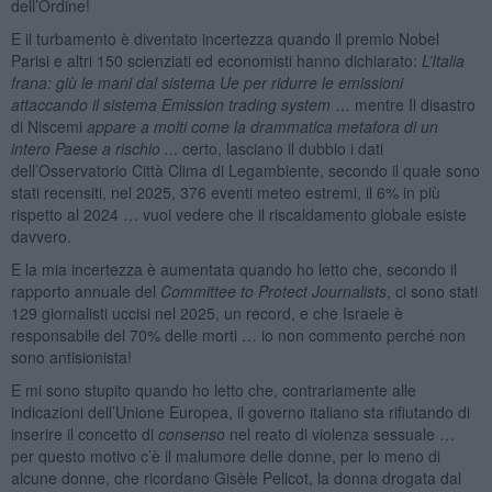
dell’Ordine!
E il turbamento è diventato incertezza quando il premio Nobel
Parisi e altri 150 scienziati ed economisti hanno dichiarato:
L’Italia
frana: giù le mani dal sistema Ue per ridurre le emissioni
attaccando il sistema Emission trading system
… mentre Il disastro
di Niscemi
appare a molti come la drammatica metafora di un
intero Paese a rischio ..
. certo, lasciano il dubbio i dati
dell’Osservatorio Città Clima di Legambiente, secondo il quale sono
stati recensiti, nel 2025, 376 eventi meteo estremi, il 6% in più
rispetto al 2024 … vuoi vedere che il riscaldamento globale esiste
davvero.
E la mia incertezza è aumentata quando ho letto che, secondo il
rapporto annuale del
Committee to Protect Journalists
, ci sono stati
129 giornalisti uccisi nel 2025, un record, e che Israele è
responsabile del 70% delle morti … io non commento perché non
sono antisionista!
E mi sono stupito quando ho letto che, contrariamente alle
indicazioni dell’Unione Europea, il governo italiano sta rifiutando di
inserire il concetto di
consenso
nel reato di violenza sessuale …
per questo motivo c’è il malumore delle donne, per lo meno di
alcune donne, che ricordano Gisèle Pelicot, la donna drogata dal