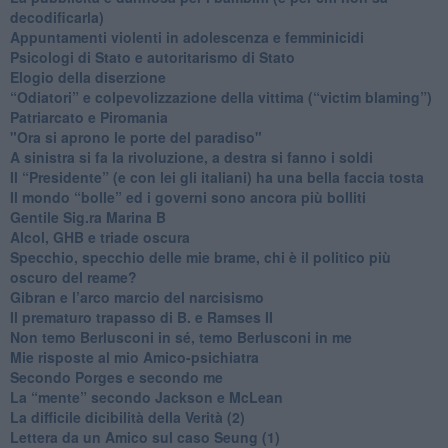
decodificarla)
​Appuntamenti violenti in adolescenza e femminicidi
​Psicologi di Stato e autoritarismo di Stato
Elogio della diserzione
“Odiatori” e colpevolizzazione della vittima (“victim blaming”)
​Patriarcato e Piromania
"Ora si aprono le porte del paradiso"
​A sinistra si fa la rivoluzione, a destra si fanno i soldi
​Il “Presidente” (e con lei gli italiani) ha una bella faccia tosta
​Il mondo “bolle” ed i governi sono ancora più bolliti
​Gentile Sig.ra Marina B
​Alcol, GHB e triade oscura
​Specchio, specchio delle mie brame, chi è il politico più
oscuro del reame?
​Gibran e l’arco marcio del narcisismo
​Il prematuro trapasso di B. e Ramses II
​Non temo Berlusconi in sé, temo Berlusconi in me
​Mie risposte al mio Amico-psichiatra
​Secondo Porges e secondo me
​La “mente” secondo Jackson e McLean
La difficile dicibilità della Verità (2)
​Lettera da un Amico sul caso Seung (1)