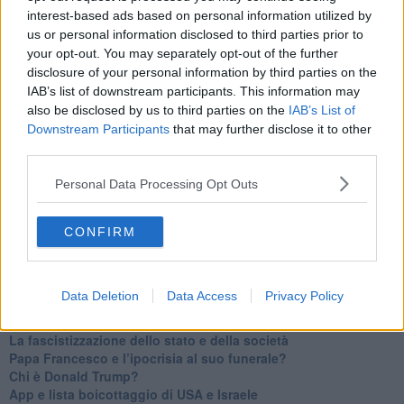
Il velleitarismo di Trump, dell’UE e di Darwin
interest-based ads based on personal information utilized by
​Karen Horney e il ponte sullo Stretto
us or personal information disclosed to third parties prior to
​I bulli vanno isolati
your opt-out. You may separately opt-out of the further
L’invertebrata von der Leyen e il Lula-risk
disclosure of your personal information by third parties on the
Trump soffre, la Corte dell'Aia è viva
IAB’s list of downstream participants. This information may
​Il Nobel per la pace a Trump o all’Albanese? Questo è il
also be disclosed by us to third parties on the
IAB’s List of
problema!
Downstream Participants
that may further disclose it to other
​Alessandro Orsini e la tetrade oscura del sionismo
third parties.
​Hilsenrath e le 9 omotipie tra Nazismo, Sionismo e
Americanismo" (4^ parte)
Personal Data Processing Opt Outs
​Il terrore di Netanyahu e la strategia della tensione
Il mito della democratica Israele (prima parte)
​Finale di partita?
CONFIRM
​Il voto del referendum e i due genocidi
Il decreto il-libertà e in-sicurezza
Tu vuo’ fa l’americano con la legge spara-tutto!
Data Deletion
Data Access
Privacy Policy
La poesia contro gli orrori di CISL, Governo e sionisti
Israele-Salò
​La fascistizzazione dello stato e della società
Papa Francesco e l’ipocrisia al suo funerale?
​Chi è Donald Trump?
App e lista boicottaggio di USA e Israele