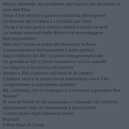
Alcune domande da esordiente agli esperti che decidono le
sorti dell’Elba
Verso il full electric a gestione pubblica dei traghetti​
​La Scienza dei Cittadini e i Cittadini per l’Aria
Trump e le sue guerre contro i deboli e contro la terra
​Le furbate elettorali della Meloni e la testardaggine
dell’opposizione
​Date loro l’Oscar al posto del Nobel per la Pace
L'umanizzazione dell'economia e della politica
​Dopo il diluvio dei NO: un patto intergenerazionale
​Un grandioso NO ai falchi teocratici e ai loro vassalli
La religione è la cocaina dei potenti
Donald e Bibi confinati nell’isola di St James?
L’italiano vero e la paura che al referendum vinca il No
​Complottismo o capitalismo globale?
​Ma, contessa, non si vergogna a continuare a guardare San
Scemo?
​Io non mi fiderei di chi promuove o consuma i riti collettivi
Esportazioni Usa: da democrazia a guerra civile
​I vestiti nuovi degli imperatori baltici
​Pupazzi!
​Il Wild West di Trump