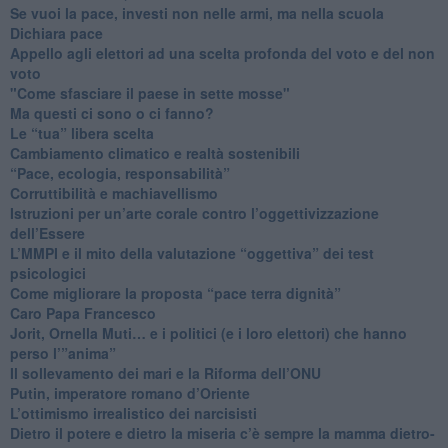
​Se vuoi la pace, investi non nelle armi, ma nella scuola
​Dichiara pace
​Appello agli elettori ad una scelta profonda del voto e del non
voto
"Come sfasciare il paese in sette mosse"
​Ma questi ci sono o ci fanno?
​Le “tua” libera scelta
Cambiamento climatico e realtà sostenibili
“Pace, ecologia, responsabilità”
​Corruttibilità e machiavellismo
Istruzioni per un’arte corale contro l’oggettivizzazione
dell’Essere
​L’MMPI e il mito della valutazione “oggettiva” dei test
psicologici
Come migliorare la proposta “pace terra dignità”
Caro Papa Francesco
​Jorit, Ornella Muti… e i politici (e i loro elettori) che hanno
perso l’”anima”
​Il sollevamento dei mari e la Riforma dell’ONU
Putin, imperatore romano d’Oriente
​L’ottimismo irrealistico dei narcisisti
​Dietro il potere e dietro la miseria c’è sempre la mamma dietro-