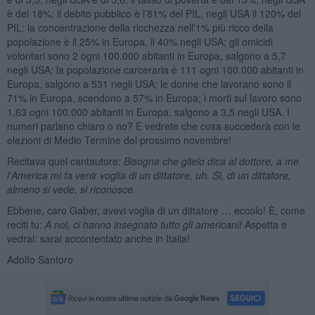
è del 18%; il debito pubblico è l’81% del PIL, negli USA il 120% del
PIL; la concentrazione della ricchezza nell'1% più ricco della
popolazione è il 25% in Europa, il 40% negli USA; gli omicidi
volontari sono 2 ogni 100.000 abitanti in Europa, salgono a 5,7
negli USA; la popolazione carceraria è 111 ogni 100.000 abitanti in
Europa, salgono a 531 negli USA; le donne che lavorano sono il
71% in Europa, scendono a 57% in Europa; i morti sul lavoro sono
1,63 ogni 100.000 abitanti in Europa, salgono a 3,5 negli USA. I
numeri parlano chiaro o no? E vedrete che cosa succederà con le
elezioni di Medio Termine del prossimo novembre!
Recitava quel cantautore:
Bisogna che glielo dica al dottore, a me
l'America mi fa venir voglia di un dittatore, uh. Sì, di un dittatore,
almeno si vede, si riconosce.
Ebbene, caro Gaber, avevi voglia di un dittatore … eccolo! È, come
reciti tu:
A noi, ci hanno insegnato tutto gli americani!
Aspetta e
vedrai: sarai accontentato anche in Italia!
Adolfo Santoro