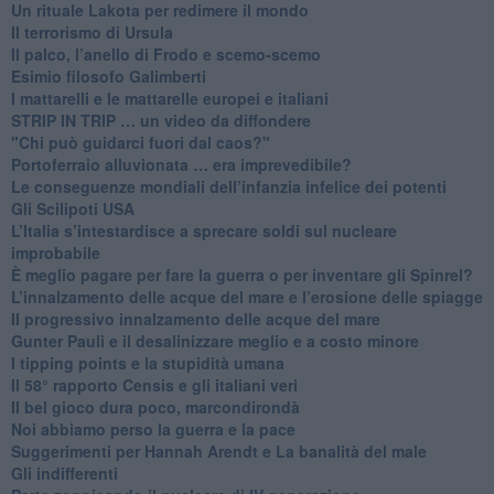
​Un rituale Lakota per redimere il mondo
Il terrorismo di Ursula
​Il palco, l’anello di Frodo e scemo-scemo
Esimio filosofo Galimberti
​I mattarelli e le mattarelle europei e italiani
​STRIP IN TRIP … un video da diffondere
"Chi può guidarci fuori dal caos?"
​Portoferraio alluvionata … era imprevedibile?
Le conseguenze mondiali dell’infanzia infelice dei potenti
​Gli Scilipoti USA
L’Italia s’intestardisce a sprecare soldi sul nucleare
improbabile
È meglio pagare per fare la guerra o per inventare gli Spinrel?
​L’innalzamento delle acque del mare e l’erosione delle spiagge
​Il progressivo innalzamento delle acque del mare
​Gunter Pauli e il desalinizzare meglio e a costo minore
I tipping points e la stupidità umana
​Il 58° rapporto Censis e gli italiani veri
​Il bel gioco dura poco, marcondirondà
Noi abbiamo perso la guerra e la pace
Suggerimenti per Hannah Arendt e La banalità del male
​Gli indifferenti