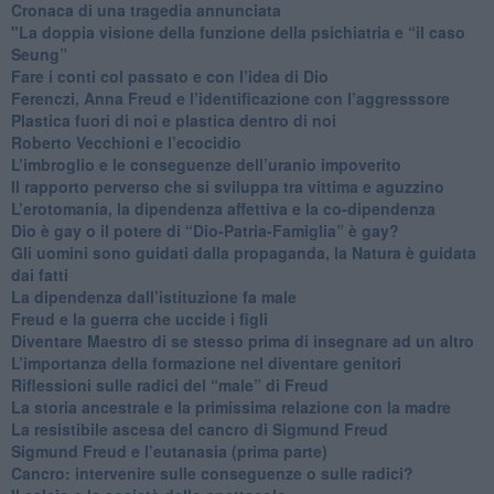
​Cronaca di una tragedia annunciata
"​La doppia visione della funzione della psichiatria e “il caso
Seung”
​Fare i conti col passato e con l’idea di Dio
​Ferenczi, Anna Freud e l’identificazione con l’aggresssore
Plastica fuori di noi e plastica dentro di noi
​Roberto Vecchioni e l’ecocidio
​L’imbroglio e le conseguenze dell’uranio impoverito
​Il rapporto perverso che si sviluppa tra vittima e aguzzino
L’erotomania, la dipendenza affettiva e la co-dipendenza
​Dio è gay o il potere di “Dio-Patria-Famiglia” è gay?
​Gli uomini sono guidati dalla propaganda, la Natura è guidata
dai fatti
La dipendenza dall’istituzione fa male
​Freud e la guerra che uccide i figli
​Diventare Maestro di se stesso prima di insegnare ad un altro
L’importanza della formazione nel diventare genitori
Riflessioni sulle radici del “male” di Freud
​La storia ancestrale e la primissima relazione con la madre
​La resistibile ascesa del cancro di Sigmund Freud
Sigmund Freud e l’eutanasia (prima parte)
Cancro: intervenire sulle conseguenze o sulle radici?