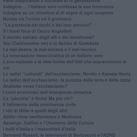
Parte zoppicando il nucleare di IV generazione
​Indagine … l’italiano vero confessa la sua innocenza
Indagine su un cittadino al di sopra di ogni sospetto
Notizie tra l'orrore ed il grottesco
"La protervia dei ricchi e dei loro servitori"
S’i fossi foco di Cecco Angiolieri
​Il mondo salvato dagli elfi e dai mutaforma?
Gru (Cattivissimo me) e lo Spirito di Goebbels
​La mal-destra, la mal-sinistra e il mal-tecnico
​La venerazione masochistica di un italiano vero
​L’eco-nazismo e le idee-forma dell’800 che sopravvivono in
noi
​Le radici “culturali” dell’ecofascismo, Nordio e Kamala Harris
Le radici dell’ecofascismo: la purezza della terra e della razza
Andiamo verso l’ecofascismo?
I costi economici dell’emergenza climatica
​La “pacchia” è finita! Ma per chi?
​Il fallimento della convivenza civile
​I vizi di Hitler e quelli degli altri
Addio clima mediterraneo e Medicane
​Assange, Galileo e l’Ossimoro della Cultura
​I bulli d’Italia e i masochisti d’Italia
​Bertrand Russell, le televisioni di Berlusconi e l’ADHD