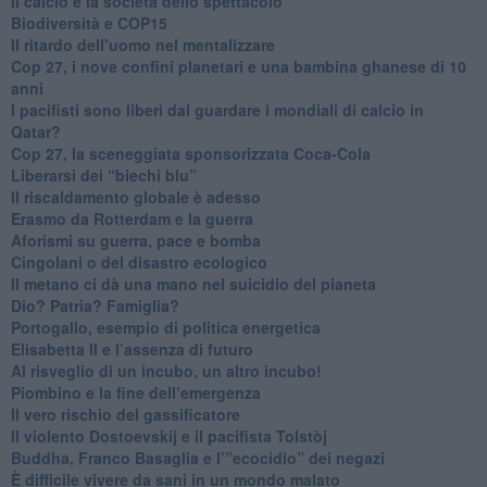
​Il calcio e la società dello spettacolo
Biodiversità e COP15
​Il ritardo dell’uomo nel mentalizzare
​Cop 27, i nove confini planetari e una bambina ghanese di 10
anni
​I pacifisti sono liberi dal guardare i mondiali di calcio in
Qatar?
​Cop 27, la sceneggiata sponsorizzata Coca-Cola
​Liberarsi dei “biechi blu”
Il riscaldamento globale è adesso
​Erasmo da Rotterdam e la guerra
​Aforismi su guerra, pace e bomba
Cingolani o del disastro ecologico
​Il metano ci dà una mano nel suicidio del pianeta
​Dio? Patria? Famiglia?
Portogallo, esempio di politica energetica
​Elisabetta II e l’assenza di futuro
Al risveglio di un incubo, un altro incubo!
​Piombino e la fine dell’emergenza
​Il vero rischio del gassificatore
​Il violento Dostoevskij e il pacifista Tolstòj
​Buddha, Franco Basaglia e l’”ecocidio” dei negazi
​È difficile vivere da sani in un mondo malato