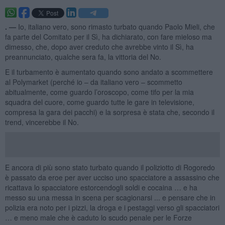
. —
Io, italiano vero, sono rimasto turbato quando Paolo Mieli, che
fa parte del Comitato per il Sì, ha dichiarato, con fare mieloso ma
dimesso, che, dopo aver creduto che avrebbe vinto il Sì, ha
preannunciato, qualche sera fa, la vittoria del No.
E il turbamento è aumentato quando sono andato a scommettere
al Polymarket (perché io – da italiano vero – scommetto
abitualmente, come guardo l’oroscopo, come tifo per la mia
squadra del cuore, come guardo tutte le gare in televisione,
compresa la gara dei pacchi) e la sorpresa è stata che, secondo il
trend, vincerebbe il No.
E ancora di più sono stato turbato quando il poliziotto di Rogoredo
è passato da eroe per aver ucciso uno spacciatore a assassino che
ricattava lo spacciatore estorcendogli soldi e cocaina … e ha
messo su una messa in scena per scagionarsi ... e pensare che in
polizia era noto per i pizzi, la droga e i pestaggi verso gli spacciatori
… e meno male che è caduto lo scudo penale per le Forze