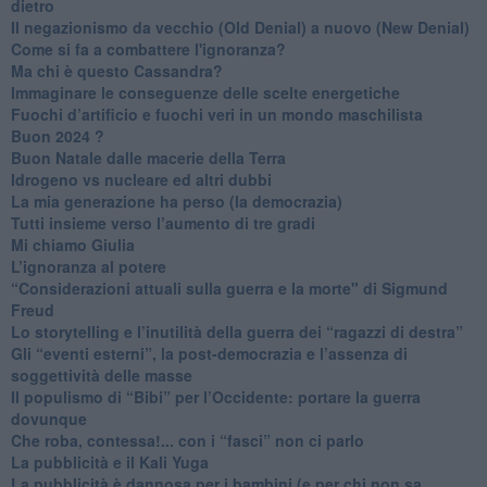
dietro
Il negazionismo da vecchio (Old Denial) a nuovo (New Denial)
Come si fa a combattere l'ignoranza?
Ma chi è questo Cassandra?
Immaginare le conseguenze delle scelte energetiche
​Fuochi d’artificio e fuochi veri in un mondo maschilista
Buon 2024 ?
​Buon Natale dalle macerie della Terra
​Idrogeno vs nucleare ed altri dubbi
​La mia generazione ha perso (la democrazia)
​Tutti insieme verso l’aumento di tre gradi
Mi chiamo Giulia
L’ignoranza al potere
​“Considerazioni attuali sulla guerra e la morte" di Sigmund
Freud
​Lo storytelling e l’inutilità della guerra dei “ragazzi di destra”
​Gli “eventi esterni”, la post-democrazia e l’assenza di
soggettività delle masse
​Il populismo di “Bibi” per l’Occidente: portare la guerra
dovunque
​Che roba, contessa!... con i “fasci” non ci parlo
La pubblicità e il Kali Yuga
​La pubblicità è dannosa per i bambini (e per chi non sa