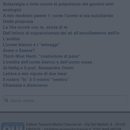
Solastalgia e lotta contro le prepotenze dei governi anti-
ecologici
​A mio modesto parere 1: come l’uomo si sta suicidando
​Umile proposta
​La Vita scorre con te, senza di te
​Dall’istinto di sopravvivenza del sé all’annullamento dell'io
L'avidità
​L’uomo bianco e i “selvaggi”
​Avere o Essere?
​Thich Nhat Hanh, “costruttore di pace“
​L’eredità dell’uomo bianco e dell’uomo rosso
Al-Hallaj e il prof. Alessandro Orsini
​Lettera a mio nipote di due mesi
​Il nostro “Io” è il nostro “nemico”
​Chiarezza e disincanto
Editore Toscana Media Channel srl - Via Dei Martelli, 8 - 50129
FIRENZE - info@toscanamediachannel.it. TOSCANA MEDIA