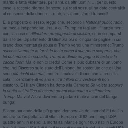
marito e fatta violentare, per anni, da altri uomini … per questo
caso la recente riforma francese sui reati sessuali ha dato centralità
al consenso della donna … mah, lasciamo stare i francesi!
E, a proposito di sesso, leggo che, secondo il
National public radio
,
un media indipendente Usa, a cui Trump ha tagliato i finanziamenti
con l’accusa di
diffondere propaganda di sinistra
, sono scomparsi
dal sito del Dipartimento di Giustizia più di cinquanta pagine in cui
erano documentati gli abusi di Trump verso una minorenne: Trump
successivamente le forzò la testa verso il suo pene scoperto, che
lei poi morse. In risposta, Trump le diede un pugno in testa e la
cacciò fuori
. Ma io non ci credo! Come si può dubitare di un uomo
che, nel Discorso sullo stato dell’Unione, ha sostenuto che gli Usa
sono
più ricchi che mai
, mentre i malevoli dicono che la crescita
cala, i licenziamenti volano e i
18 trilioni di investimenti
non
esistono. E Hillary Clinton ha detto alla Camera:
Se volete scoprire
la verità sul traffico di essere umani chiamate a testimoniare
Trump
. Ma via! Allora dovremmo parlare male anche del bunga-
bunga!
Stiamo parlando della più grandi democrazia del mondo! E i dati lo
mostrano: l’aspettativa di vita in Europa è di 82 anni, negli USA
quattro anni in meno; la mortalità infantile ogni 1000 nati in Europa
è di 3,3, negli USA è di 5,6; il tasso di povertà è del 15%, negli USA