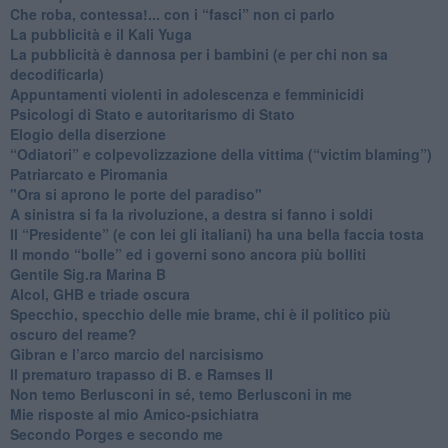
​Che roba, contessa!... con i “fasci” non ci parlo
La pubblicità e il Kali Yuga
​La pubblicità è dannosa per i bambini (e per chi non sa
decodificarla)
​Appuntamenti violenti in adolescenza e femminicidi
​Psicologi di Stato e autoritarismo di Stato
Elogio della diserzione
“Odiatori” e colpevolizzazione della vittima (“victim blaming”)
​Patriarcato e Piromania
"Ora si aprono le porte del paradiso"
​A sinistra si fa la rivoluzione, a destra si fanno i soldi
​Il “Presidente” (e con lei gli italiani) ha una bella faccia tosta
​Il mondo “bolle” ed i governi sono ancora più bolliti
​Gentile Sig.ra Marina B
​Alcol, GHB e triade oscura
​Specchio, specchio delle mie brame, chi è il politico più
oscuro del reame?
​Gibran e l’arco marcio del narcisismo
​Il prematuro trapasso di B. e Ramses II
​Non temo Berlusconi in sé, temo Berlusconi in me
​Mie risposte al mio Amico-psichiatra
​Secondo Porges e secondo me