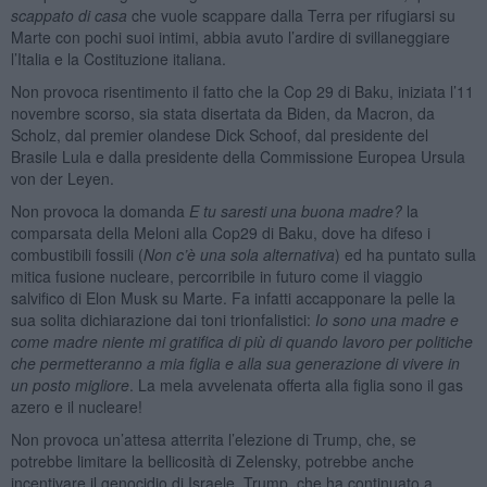
scappato di casa
che vuole scappare dalla Terra per rifugiarsi su
Marte con pochi suoi intimi, abbia avuto l’ardire di svillaneggiare
l’Italia e la Costituzione italiana.
Non provoca risentimento il fatto che la Cop 29 di Baku, iniziata l’11
novembre scorso, sia stata disertata da Biden, da Macron, da
Scholz, dal premier olandese Dick Schoof, dal presidente del
Brasile Lula e dalla presidente della Commissione Europea Ursula
von der Leyen.
Non provoca la domanda
E tu saresti una buona madre?
la
comparsata della Meloni alla Cop29 di Baku, dove ha difeso i
combustibili fossili (
Non c’è una sola alternativa
) ed ha puntato sulla
mitica fusione nucleare, percorribile in futuro come il viaggio
salvifico di Elon Musk su Marte. Fa infatti accapponare la pelle la
sua solita dichiarazione dai toni trionfalistici:
Io sono una madre e
come madre niente mi gratifica di più di quando lavoro per politiche
che permetteranno a mia figlia e alla sua generazione di vivere in
un posto migliore
. La mela avvelenata offerta alla figlia sono il gas
azero e il nucleare!
Non provoca un’attesa atterrita l’elezione di Trump, che, se
potrebbe limitare la bellicosità di Zelensky, potrebbe anche
incentivare il genocidio di Israele. Trump, che ha continuato a