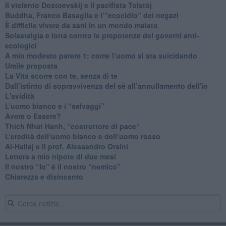
​Il violento Dostoevskij e il pacifista Tolstòj
​Buddha, Franco Basaglia e l’”ecocidio” dei negazi
​È difficile vivere da sani in un mondo malato
Solastalgia e lotta contro le prepotenze dei governi anti-
ecologici
​A mio modesto parere 1: come l’uomo si sta suicidando
​Umile proposta
​La Vita scorre con te, senza di te
​Dall’istinto di sopravvivenza del sé all’annullamento dell'io
L'avidità
​L’uomo bianco e i “selvaggi”
​Avere o Essere?
​Thich Nhat Hanh, “costruttore di pace“
​L’eredità dell’uomo bianco e dell’uomo rosso
Al-Hallaj e il prof. Alessandro Orsini
​Lettera a mio nipote di due mesi
​Il nostro “Io” è il nostro “nemico”
​Chiarezza e disincanto