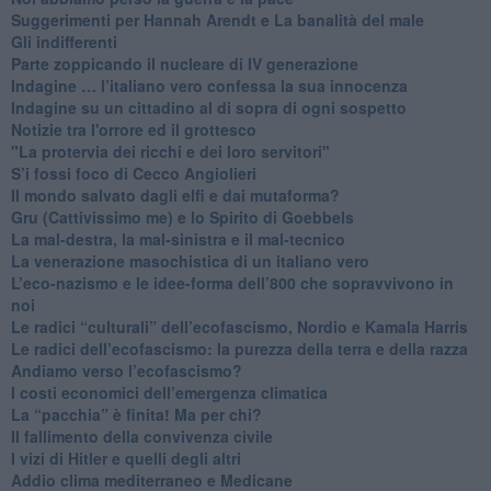
Suggerimenti per Hannah Arendt e La banalità del male
​Gli indifferenti
Parte zoppicando il nucleare di IV generazione
​Indagine … l’italiano vero confessa la sua innocenza
Indagine su un cittadino al di sopra di ogni sospetto
Notizie tra l'orrore ed il grottesco
"La protervia dei ricchi e dei loro servitori"
S’i fossi foco di Cecco Angiolieri
​Il mondo salvato dagli elfi e dai mutaforma?
Gru (Cattivissimo me) e lo Spirito di Goebbels
​La mal-destra, la mal-sinistra e il mal-tecnico
​La venerazione masochistica di un italiano vero
​L’eco-nazismo e le idee-forma dell’800 che sopravvivono in
noi
​Le radici “culturali” dell’ecofascismo, Nordio e Kamala Harris
Le radici dell’ecofascismo: la purezza della terra e della razza
Andiamo verso l’ecofascismo?
I costi economici dell’emergenza climatica
​La “pacchia” è finita! Ma per chi?
​Il fallimento della convivenza civile
​I vizi di Hitler e quelli degli altri
Addio clima mediterraneo e Medicane