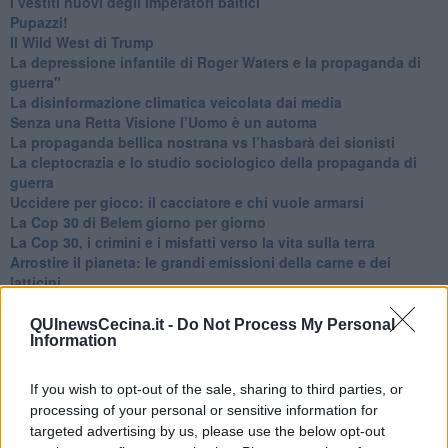
​I vestiti nuovi degli imperatori baltici
​Pupazzi!
​Il Wild West di Trump
​La depressione infantile di Roger Waters e la propaganda di
guerra"
​La disinformazione climatica veicolata dai media
Senza una Retta Visione l’Uomo è un automa
​La propaganda bellica nostrana vs l’hasbarà dei sionisti
​La cleptocrazia e lo studio sociologico della propaganda di
guerra
​Uccidere per gioco: il cacciatore e chi vuole armarsi
​La Cop 30 di Belem giorno per giorno
La Cop 30, i crimini e i misfatti verso la vita sulla terra
Arrostire il pianeta: le grandi emissioni della carne e dei
latticini
​Cop 30, uragani e riconversione delle spese militari
La responsabilità storica della morte sulla terra
QUInewsCecina.it -
Do Not Process My Personal
Information
PTSD e suicidi svelano l’intento suicidario della guerra e
dell’ignoranza
Il Wenzi e la decadenza verso la guerra e la morte
If you wish to opt-out of the sale, sharing to third parties, or
​Il tecno-fascismo e i suoi nemici delusi
processing of your personal or sensitive information for
​I comici e il vittimismo paranoideo al potere
targeted advertising by us, please use the below opt-out
​La virtù secondo Confucio e Xi (seconda parte)