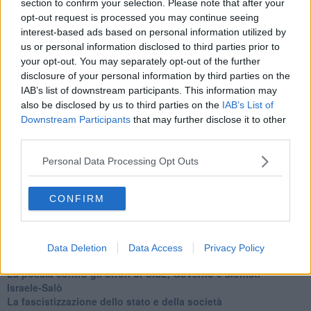
section to confirm your selection. Please note that after your
Le Pax imperiali e Tianxia (prima parte)
opt-out request is processed you may continue seeing
Un mondo condiviso a misura di bambino
interest-based ads based on personal information utilized by
​Un chiarimento, Chris Hedges e qualche domanda
us or personal information disclosed to third parties prior to
Il velleitarismo di Trump, dell’UE e di Darwin
your opt-out. You may separately opt-out of the further
​Karen Horney e il ponte sullo Stretto
disclosure of your personal information by third parties on the
​I bulli vanno isolati
IAB’s list of downstream participants. This information may
L’invertebrata von der Leyen e il Lula-risk
also be disclosed by us to third parties on the
IAB’s List of
Trump soffre, la Corte dell'Aia è viva
Downstream Participants
that may further disclose it to other
​Il Nobel per la pace a Trump o all’Albanese? Questo è il
problema!
third parties.
​Alessandro Orsini e la tetrade oscura del sionismo
​Hilsenrath e le 9 omotipie tra Nazismo, Sionismo e
Personal Data Processing Opt Outs
Americanismo" (4^ parte)
​Il terrore di Netanyahu e la strategia della tensione
CONFIRM
Il mito della democratica Israele (prima parte)
​Finale di partita?
​Il voto del referendum e i due genocidi
Il decreto il-libertà e in-sicurezza
Data Deletion
Data Access
Privacy Policy
Tu vuo’ fa l’americano con la legge spara-tutto!
La poesia contro gli orrori di CISL, Governo e sionisti
Israele-Salò
​La fascistizzazione dello stato e della società