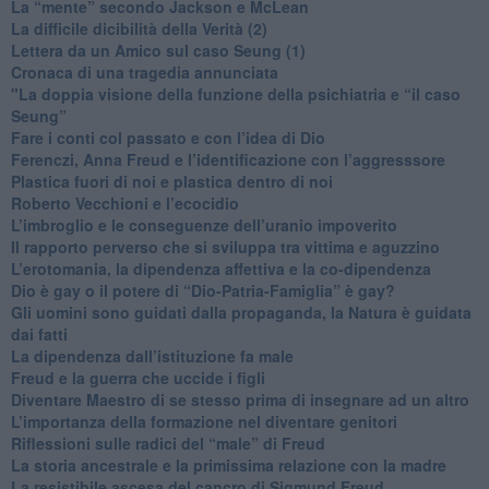
​La “mente” secondo Jackson e McLean
La difficile dicibilità della Verità (2)
​Lettera da un Amico sul caso Seung (1)
​Cronaca di una tragedia annunciata
"​La doppia visione della funzione della psichiatria e “il caso
Seung”
​Fare i conti col passato e con l’idea di Dio
​Ferenczi, Anna Freud e l’identificazione con l’aggresssore
Plastica fuori di noi e plastica dentro di noi
​Roberto Vecchioni e l’ecocidio
​L’imbroglio e le conseguenze dell’uranio impoverito
​Il rapporto perverso che si sviluppa tra vittima e aguzzino
L’erotomania, la dipendenza affettiva e la co-dipendenza
​Dio è gay o il potere di “Dio-Patria-Famiglia” è gay?
​Gli uomini sono guidati dalla propaganda, la Natura è guidata
dai fatti
La dipendenza dall’istituzione fa male
​Freud e la guerra che uccide i figli
​Diventare Maestro di se stesso prima di insegnare ad un altro
L’importanza della formazione nel diventare genitori
Riflessioni sulle radici del “male” di Freud
​La storia ancestrale e la primissima relazione con la madre
​La resistibile ascesa del cancro di Sigmund Freud