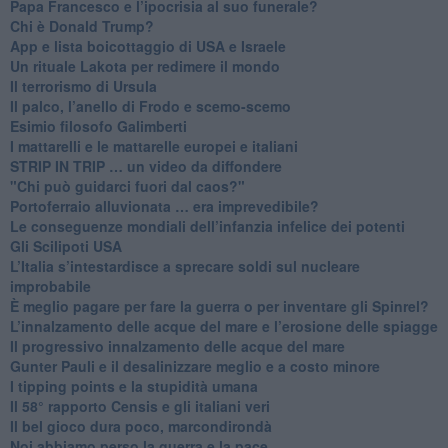
Papa Francesco e l’ipocrisia al suo funerale?
​Chi è Donald Trump?
App e lista boicottaggio di USA e Israele
​Un rituale Lakota per redimere il mondo
Il terrorismo di Ursula
​Il palco, l’anello di Frodo e scemo-scemo
Esimio filosofo Galimberti
​I mattarelli e le mattarelle europei e italiani
​STRIP IN TRIP … un video da diffondere
"Chi può guidarci fuori dal caos?"
​Portoferraio alluvionata … era imprevedibile?
Le conseguenze mondiali dell’infanzia infelice dei potenti
​Gli Scilipoti USA
L’Italia s’intestardisce a sprecare soldi sul nucleare
improbabile
È meglio pagare per fare la guerra o per inventare gli Spinrel?
​L’innalzamento delle acque del mare e l’erosione delle spiagge
​Il progressivo innalzamento delle acque del mare
​Gunter Pauli e il desalinizzare meglio e a costo minore
I tipping points e la stupidità umana
​Il 58° rapporto Censis e gli italiani veri
​Il bel gioco dura poco, marcondirondà
Noi abbiamo perso la guerra e la pace