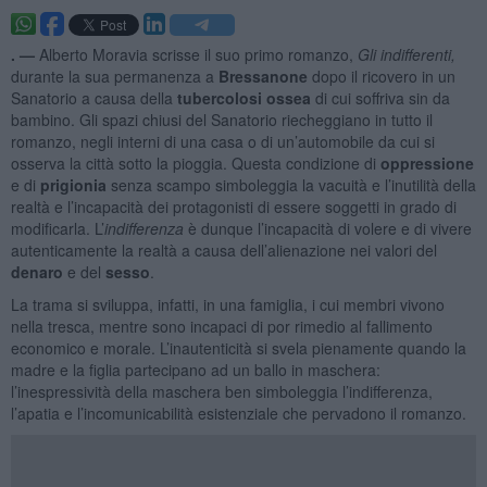
. —
Alberto Moravia scrisse il suo primo romanzo,
Gli indifferenti,
durante la sua permanenza a
Bressanone
dopo il ricovero in un
Sanatorio a causa della
tubercolosi ossea
di cui soffriva sin da
bambino. Gli spazi chiusi del Sanatorio riecheggiano in tutto il
romanzo, negli interni di una casa o di un’automobile da cui si
osserva la città sotto la pioggia. Questa condizione di
oppressione
e di
prigionia
senza scampo simboleggia la vacuità e l’inutilità della
realtà e l’incapacità dei protagonisti di essere soggetti in grado di
modificarla. L’
indifferenza
è dunque l’incapacità di volere e di vivere
autenticamente la realtà a causa dell’alienazione nei valori del
denaro
e del
sesso
.
La trama si sviluppa, infatti, in una famiglia, i cui membri vivono
nella tresca, mentre sono incapaci di por rimedio al fallimento
economico e morale. L’inautenticità si svela pienamente quando la
madre e la figlia partecipano ad un ballo in maschera:
l’inespressività della maschera ben simboleggia l’indifferenza,
l’apatia e l’incomunicabilità esistenziale che pervadono il romanzo.