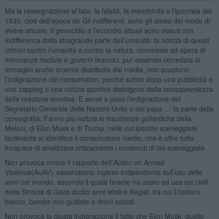
Ma la rassegnazione al fato, la falsità, la meschinità e l’ipocrisia del
1930, cioè dell’epoca de
Gli indifferenti
, sono gli stessi del modo di
vivere attuale. Il genocidio e l’ecocidio attuali sono vissuti con
indifferenza dalla stragrande parte dell’umanità: la notizia di questi
crimini contro l’umanità e contro la natura, commessi ad opera di
minoranze risolute e governi tirannici, pur essendo corredata di
immagini anche cruente distribuite dai media, non scuotono
l’indignazione dei consumatori, perché subito dopo una pubblicità o
uno zapping o una notizia sportiva distolgono dalla consapevolezza
della reazione emotiva. E serve a poco l’indignazione del
Segretario Generale delle Nazioni Unite o del papa … fa parte della
coreografia. Fanno più notizia le tracotanze goliardiche della
Meloni, di Elon Musk e di Trump, nelle cui ipocrite sceneggiate
facilmente si identifica il consumatore medio, che è oltre tutto
incapace di analizzare criticamente i contenuti di tali sceneggiate.
Non provoca orrore il rapporto dell’
Action on Armed
Violence
(AoAV), osservatorio inglese indipendente sull’uso delle
armi nel mondo, secondo il quale Israele ha usato ed usa sui civili
della Striscia di Gaza dodici armi letali e illegali, tra cui il fosforo
bianco, bombe non guidate e droni suicidi.
Non provoca la giusta indignazione il fatto che Elon Musk, quello