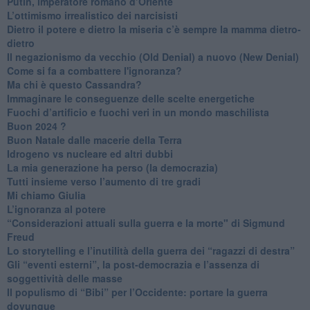
Putin, imperatore romano d’Oriente
​L’ottimismo irrealistico dei narcisisti
​Dietro il potere e dietro la miseria c’è sempre la mamma dietro-
dietro
Il negazionismo da vecchio (Old Denial) a nuovo (New Denial)
Come si fa a combattere l'ignoranza?
Ma chi è questo Cassandra?
Immaginare le conseguenze delle scelte energetiche
​Fuochi d’artificio e fuochi veri in un mondo maschilista
Buon 2024 ?
​Buon Natale dalle macerie della Terra
​Idrogeno vs nucleare ed altri dubbi
​La mia generazione ha perso (la democrazia)
​Tutti insieme verso l’aumento di tre gradi
Mi chiamo Giulia
L’ignoranza al potere
​“Considerazioni attuali sulla guerra e la morte" di Sigmund
Freud
​Lo storytelling e l’inutilità della guerra dei “ragazzi di destra”
​Gli “eventi esterni”, la post-democrazia e l’assenza di
soggettività delle masse
​Il populismo di “Bibi” per l’Occidente: portare la guerra
dovunque