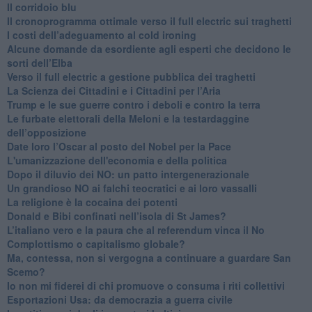
Il corridoio blu
​Il cronoprogramma ottimale verso il full electric sui traghetti
​I costi dell’adeguamento al cold ironing
Alcune domande da esordiente agli esperti che decidono le
sorti dell’Elba
Verso il full electric a gestione pubblica dei traghetti​
​La Scienza dei Cittadini e i Cittadini per l’Aria
Trump e le sue guerre contro i deboli e contro la terra
​Le furbate elettorali della Meloni e la testardaggine
dell’opposizione
​Date loro l’Oscar al posto del Nobel per la Pace
L'umanizzazione dell'economia e della politica
​Dopo il diluvio dei NO: un patto intergenerazionale
​Un grandioso NO ai falchi teocratici e ai loro vassalli
La religione è la cocaina dei potenti
Donald e Bibi confinati nell’isola di St James?
L’italiano vero e la paura che al referendum vinca il No
​Complottismo o capitalismo globale?
​Ma, contessa, non si vergogna a continuare a guardare San
Scemo?
​Io non mi fiderei di chi promuove o consuma i riti collettivi
Esportazioni Usa: da democrazia a guerra civile