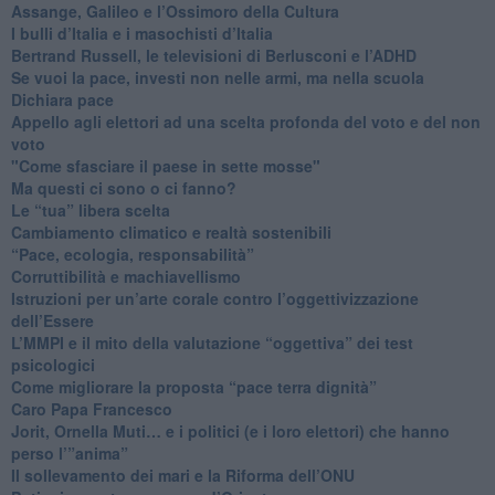
​Assange, Galileo e l’Ossimoro della Cultura
​I bulli d’Italia e i masochisti d’Italia
​Bertrand Russell, le televisioni di Berlusconi e l’ADHD
​Se vuoi la pace, investi non nelle armi, ma nella scuola
​Dichiara pace
​Appello agli elettori ad una scelta profonda del voto e del non
voto
"Come sfasciare il paese in sette mosse"
​Ma questi ci sono o ci fanno?
​Le “tua” libera scelta
Cambiamento climatico e realtà sostenibili
“Pace, ecologia, responsabilità”
​Corruttibilità e machiavellismo
Istruzioni per un’arte corale contro l’oggettivizzazione
dell’Essere
​L’MMPI e il mito della valutazione “oggettiva” dei test
psicologici
Come migliorare la proposta “pace terra dignità”
Caro Papa Francesco
​Jorit, Ornella Muti… e i politici (e i loro elettori) che hanno
perso l’”anima”
​Il sollevamento dei mari e la Riforma dell’ONU