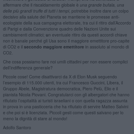
affermare che il riscaldamento globale è
una grande bufala,
una
delle più grandi truffe di tutti i tempi
, potrebbe inoltre dare un colpo
decisivo alla salute del Pianeta se mantiene le promesse anti-
ecologiste della sua campagna elettorale, tra cui il ritiro dall’Accordo
di Parigi e dalla Convenzione quadro delle Nazioni Unite sui
cambiamenti climatici;
u
n eventuale ritiro da questi accordi chiave
non è banale perché gli Usa sono il maggiore emettitore pro-capite
di CO2 e il
secondo maggiore
emettitore
in assoluto al mondo di
CO2.
Che cosa possiamo fare noi umili cittadini per non essere complici
dell’indifferenza generale?
Piccole cose! Come disattivarci da X di Elon Musk seguendo
l’esempio di 115.000 utenti, tra cui Francesco Guccini, Libera, il
Gruppo Abele, Magistratura democratica, Piero Pelù, Elio e il
pianista Nicola Piovani. Congratularci con gli albergatori che hanno
rifiutato l’ospitalità ai turisti israeliani o con quella ragazza assunta
in prova in una pasticceria che ha rifiutato di servire Matteo Salvini
e che poi si è licenziata. Piccoli gesti come questi salvano per lo
meno la dignità di stare al mondo!
Adolfo Santoro