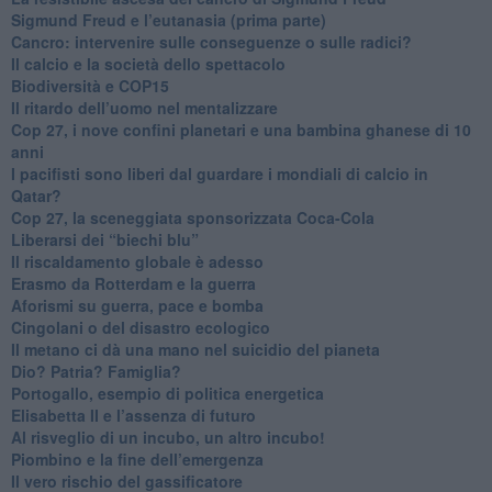
Sigmund Freud e l’eutanasia (prima parte)
Cancro: intervenire sulle conseguenze o sulle radici?
​Il calcio e la società dello spettacolo
Biodiversità e COP15
​Il ritardo dell’uomo nel mentalizzare
​Cop 27, i nove confini planetari e una bambina ghanese di 10
anni
​I pacifisti sono liberi dal guardare i mondiali di calcio in
Qatar?
​Cop 27, la sceneggiata sponsorizzata Coca-Cola
​Liberarsi dei “biechi blu”
Il riscaldamento globale è adesso
​Erasmo da Rotterdam e la guerra
​Aforismi su guerra, pace e bomba
Cingolani o del disastro ecologico
​Il metano ci dà una mano nel suicidio del pianeta
​Dio? Patria? Famiglia?
Portogallo, esempio di politica energetica
​Elisabetta II e l’assenza di futuro
Al risveglio di un incubo, un altro incubo!
​Piombino e la fine dell’emergenza
​Il vero rischio del gassificatore