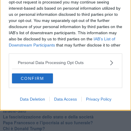
opt-out request is processed you may continue seeing
​Un chiarimento, Chris Hedges e qualche domanda
interest-based ads based on personal information utilized by
Il velleitarismo di Trump, dell’UE e di Darwin
us or personal information disclosed to third parties prior to
​Karen Horney e il ponte sullo Stretto
your opt-out. You may separately opt-out of the further
​I bulli vanno isolati
disclosure of your personal information by third parties on the
L’invertebrata von der Leyen e il Lula-risk
IAB’s list of downstream participants. This information may
Trump soffre, la Corte dell'Aia è viva
also be disclosed by us to third parties on the
IAB’s List of
​Il Nobel per la pace a Trump o all’Albanese? Questo è il
Downstream Participants
that may further disclose it to other
problema!
third parties.
​Alessandro Orsini e la tetrade oscura del sionismo
​Hilsenrath e le 9 omotipie tra Nazismo, Sionismo e
Personal Data Processing Opt Outs
Americanismo" (4^ parte)
​Il terrore di Netanyahu e la strategia della tensione
Il mito della democratica Israele (prima parte)
CONFIRM
​Finale di partita?
​Il voto del referendum e i due genocidi
Il decreto il-libertà e in-sicurezza
Tu vuo’ fa l’americano con la legge spara-tutto!
Data Deletion
Data Access
Privacy Policy
La poesia contro gli orrori di CISL, Governo e sionisti
Israele-Salò
​La fascistizzazione dello stato e della società
Papa Francesco e l’ipocrisia al suo funerale?
​Chi è Donald Trump?