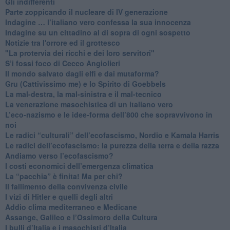
​Gli indifferenti
Parte zoppicando il nucleare di IV generazione
​Indagine … l’italiano vero confessa la sua innocenza
Indagine su un cittadino al di sopra di ogni sospetto
Notizie tra l'orrore ed il grottesco
"La protervia dei ricchi e dei loro servitori"
S’i fossi foco di Cecco Angiolieri
​Il mondo salvato dagli elfi e dai mutaforma?
Gru (Cattivissimo me) e lo Spirito di Goebbels
​La mal-destra, la mal-sinistra e il mal-tecnico
​La venerazione masochistica di un italiano vero
​L’eco-nazismo e le idee-forma dell’800 che sopravvivono in
noi
​Le radici “culturali” dell’ecofascismo, Nordio e Kamala Harris
Le radici dell’ecofascismo: la purezza della terra e della razza
Andiamo verso l’ecofascismo?
I costi economici dell’emergenza climatica
​La “pacchia” è finita! Ma per chi?
​Il fallimento della convivenza civile
​I vizi di Hitler e quelli degli altri
Addio clima mediterraneo e Medicane
​Assange, Galileo e l’Ossimoro della Cultura
​I bulli d’Italia e i masochisti d’Italia