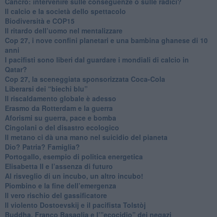
Cancro: intervenire sulle conseguenze o sulle radici?
​Il calcio e la società dello spettacolo
Biodiversità e COP15
​Il ritardo dell’uomo nel mentalizzare
​Cop 27, i nove confini planetari e una bambina ghanese di 10
anni
​I pacifisti sono liberi dal guardare i mondiali di calcio in
Qatar?
​Cop 27, la sceneggiata sponsorizzata Coca-Cola
​Liberarsi dei “biechi blu”
Il riscaldamento globale è adesso
​Erasmo da Rotterdam e la guerra
​Aforismi su guerra, pace e bomba
Cingolani o del disastro ecologico
​Il metano ci dà una mano nel suicidio del pianeta
​Dio? Patria? Famiglia?
Portogallo, esempio di politica energetica
​Elisabetta II e l’assenza di futuro
Al risveglio di un incubo, un altro incubo!
​Piombino e la fine dell’emergenza
​Il vero rischio del gassificatore
​Il violento Dostoevskij e il pacifista Tolstòj
​Buddha, Franco Basaglia e l’”ecocidio” dei negazi