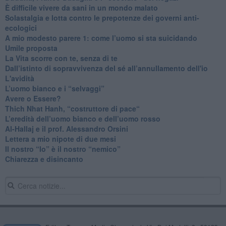
​È difficile vivere da sani in un mondo malato
Solastalgia e lotta contro le prepotenze dei governi anti-
ecologici
​A mio modesto parere 1: come l’uomo si sta suicidando
​Umile proposta
​La Vita scorre con te, senza di te
​Dall’istinto di sopravvivenza del sé all’annullamento dell'io
L'avidità
​L’uomo bianco e i “selvaggi”
​Avere o Essere?
​Thich Nhat Hanh, “costruttore di pace“
​L’eredità dell’uomo bianco e dell’uomo rosso
Al-Hallaj e il prof. Alessandro Orsini
​Lettera a mio nipote di due mesi
​Il nostro “Io” è il nostro “nemico”
​Chiarezza e disincanto