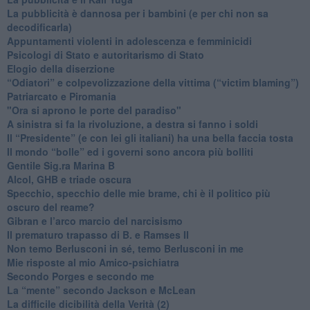
​La pubblicità è dannosa per i bambini (e per chi non sa
decodificarla)
​Appuntamenti violenti in adolescenza e femminicidi
​Psicologi di Stato e autoritarismo di Stato
Elogio della diserzione
“Odiatori” e colpevolizzazione della vittima (“victim blaming”)
​Patriarcato e Piromania
"Ora si aprono le porte del paradiso"
​A sinistra si fa la rivoluzione, a destra si fanno i soldi
​Il “Presidente” (e con lei gli italiani) ha una bella faccia tosta
​Il mondo “bolle” ed i governi sono ancora più bolliti
​Gentile Sig.ra Marina B
​Alcol, GHB e triade oscura
​Specchio, specchio delle mie brame, chi è il politico più
oscuro del reame?
​Gibran e l’arco marcio del narcisismo
​Il prematuro trapasso di B. e Ramses II
​Non temo Berlusconi in sé, temo Berlusconi in me
​Mie risposte al mio Amico-psichiatra
​Secondo Porges e secondo me
​La “mente” secondo Jackson e McLean
La difficile dicibilità della Verità (2)