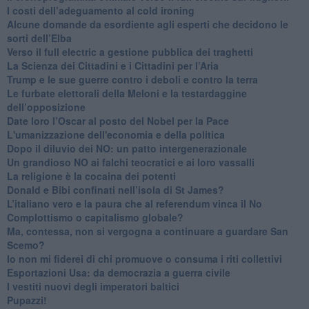
​I costi dell’adeguamento al cold ironing
Alcune domande da esordiente agli esperti che decidono le
sorti dell’Elba
Verso il full electric a gestione pubblica dei traghetti​
​La Scienza dei Cittadini e i Cittadini per l’Aria
Trump e le sue guerre contro i deboli e contro la terra
​Le furbate elettorali della Meloni e la testardaggine
dell’opposizione
​Date loro l’Oscar al posto del Nobel per la Pace
L'umanizzazione dell'economia e della politica
​Dopo il diluvio dei NO: un patto intergenerazionale
​Un grandioso NO ai falchi teocratici e ai loro vassalli
La religione è la cocaina dei potenti
Donald e Bibi confinati nell’isola di St James?
L’italiano vero e la paura che al referendum vinca il No
​Complottismo o capitalismo globale?
​Ma, contessa, non si vergogna a continuare a guardare San
Scemo?
​Io non mi fiderei di chi promuove o consuma i riti collettivi
Esportazioni Usa: da democrazia a guerra civile
​I vestiti nuovi degli imperatori baltici
​Pupazzi!