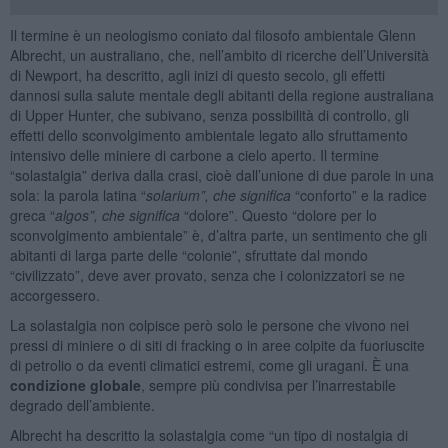
Il termine è un neologismo coniato dal filosofo ambientale Glenn
Albrecht, un australiano, che, nell’ambito di ricerche dell’Università
di Newport, ha descritto, agli inizi di questo secolo, gli effetti
dannosi sulla salute mentale degli abitanti della regione australiana
di Upper Hunter, che subivano, senza possibilità di controllo, gli
effetti dello sconvolgimento ambientale legato allo sfruttamento
intensivo delle miniere di carbone a cielo aperto. Il termine
“solastalgia” deriva dalla crasi, cioè dall’unione di due parole in una
sola: la parola latina “
solarium”, che significa
“conforto” e la radice
greca “
algos”, che significa
“dolore”. Questo “dolore per lo
sconvolgimento ambientale” è, d’altra parte, un sentimento che gli
abitanti di larga parte delle “colonie”, sfruttate dal mondo
“civilizzato”, deve aver provato, senza che i colonizzatori se ne
accorgessero.
La solastalgia non colpisce però solo le persone che vivono nei
pressi di miniere o di siti di fracking o in aree colpite da fuoriuscite
di petrolio o da eventi climatici estremi, come gli uragani. È una
condizione globale
, sempre più condivisa per l’inarrestabile
degrado dell’ambiente.
Albrecht ha descritto la solastalgia come “un tipo di nostalgia di