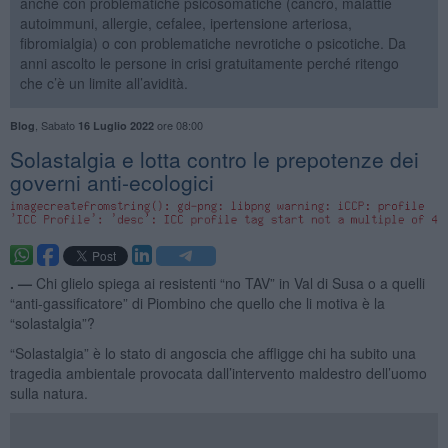
anche con problematiche psicosomatiche (cancro, malattie
autoimmuni, allergie, cefalee, ipertensione arteriosa,
fibromialgia) o con problematiche nevrotiche o psicotiche. Da
anni ascolto le persone in crisi gratuitamente perché ritengo
che c’è un limite all’avidità.
,
Sabato
ore 08:00
Blog
16 Luglio 2022
Solastalgia e lotta contro le prepotenze dei
governi anti-ecologici
. —
Chi glielo spiega ai resistenti “no TAV” in Val di Susa o a quelli
“anti-gassificatore” di Piombino che quello che li motiva è la
“solastalgia”?
“Solastalgia” è lo stato di angoscia che affligge chi ha subito una
tragedia ambientale provocata dall’intervento maldestro dell’uomo
sulla natura.