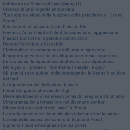
​Lettera da un Amico sul caso Seung (1)
​Cronaca di una tragedia annunciata
"​La doppia visione della funzione della psichiatria e “il caso
Seung”
​Fare i conti col passato e con l’idea di Dio
​Ferenczi, Anna Freud e l’identificazione con l’aggresssore
Plastica fuori di noi e plastica dentro di noi
​Roberto Vecchioni e l’ecocidio
​L’imbroglio e le conseguenze dell’uranio impoverito
​Il rapporto perverso che si sviluppa tra vittima e aguzzino
L’erotomania, la dipendenza affettiva e la co-dipendenza
​Dio è gay o il potere di “Dio-Patria-Famiglia” è gay?
​Gli uomini sono guidati dalla propaganda, la Natura è guidata
dai fatti
La dipendenza dall’istituzione fa male
​Freud e la guerra che uccide i figli
​Diventare Maestro di se stesso prima di insegnare ad un altro
L’importanza della formazione nel diventare genitori
Riflessioni sulle radici del “male” di Freud
​La storia ancestrale e la primissima relazione con la madre
​La resistibile ascesa del cancro di Sigmund Freud
Sigmund Freud e l’eutanasia (prima parte)