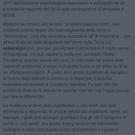
2017 dall’American psychological association e sviluppato da un
precedente rapporto del 2014 sulle conseguenze di tempeste e
siccità.
Albrecht ha coniato altri termini: “problemi psicoterratici”, cioè
problemi psichici legati allo sconvolgimento della terra, e
“Simbiocene”, l’era che dovrebbe succedere all’”Antropocene”, cioè
all’era di abuso dello strapotere dell’uomo sulla Terra. La
solastalgia
può, dunque, paralizzare e accentuare il nostro senso
di impotenza, ma può essere la molla per cambiare: Greta
Thunberg, quando aveva otto anni, fu informata dal padre delle
catastrofi ambientali in corso e di quelle future e ciò ebbe su di lei
un effetto sconvolgete. A undici anni smise di parlare di mangiare:
le furono diagnosticati la sindrome di Asperger, il disturbo
ossessivo-compulsivo e il mutismo selettivo. Fu così che dal
problema divenne la soluzione, perché “non sei mai troppo piccolo
per fare la differenza”.
La resilienza si deve però manifestare a vari livelli: non solo
eliminando o riducendo le proprie attività più impattanti, come, ad
esempio, i gesti anti-ecologici quotidiani (tra gli altri il consumo di
carne e i voli aerei), ma anche impegnandosi nel volontariato
ecologico e nella lotta legale contro gli inquinatori e i governi