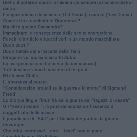
​Dietro il potere e dietro la miseria c’è sempre la mamma dietro-
dietro
Il negazionismo da vecchio (Old Denial) a nuovo (New Denial)
Come si fa a combattere l'ignoranza?
Ma chi è questo Cassandra?
Immaginare le conseguenze delle scelte energetiche
​Fuochi d’artificio e fuochi veri in un mondo maschilista
Buon 2024 ?
​Buon Natale dalle macerie della Terra
​Idrogeno vs nucleare ed altri dubbi
​La mia generazione ha perso (la democrazia)
​Tutti insieme verso l’aumento di tre gradi
Mi chiamo Giulia
L’ignoranza al potere
​“Considerazioni attuali sulla guerra e la morte" di Sigmund
Freud
​Lo storytelling e l’inutilità della guerra dei “ragazzi di destra”
​Gli “eventi esterni”, la post-democrazia e l’assenza di
soggettività delle masse
​Il populismo di “Bibi” per l’Occidente: portare la guerra
dovunque
​Che roba, contessa!... con i “fasci” non ci parlo
La pubblicità e il Kali Yuga