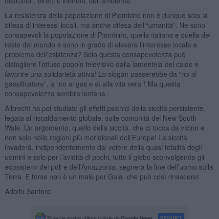
distruttori, diretti e indiretti, dell’ambiente.
La resistenza della popolazione di Piombino non è dunque solo la
difesa di interessi locali, ma anche difesa dell’“umanità”. Ne sono
consapevoli la popolazione di Piombino, quella italiana e quella del
resto del mondo e sono in grado di elevare l’interesse locale a
problema dell’esistenza? Solo questa consapevolezza può
distogliere l’ottuso popolo televisivo dalla lamentela del caldo e
favorire una solidarietà attiva! Lo slogan passerebbe da “no al
gassificatore”, a “no al gas e sì alla vita vera”! Ma questa
consapevolezza sembra lontana.
Albrecht ha poi studiato gli effetti psichici della siccità persistente,
legata al riscaldamento globale, sulle comunità del New South
Wale. Un argomento, quello della siccità, che ci tocca da vicino e
non solo nelle regioni più meridionali dell’Europa! La siccità
invaderà, indipendentemente dal volere della quasi totalità degli
uomini e solo per l’avidità di pochi, tutto il globo sconvolgendo gli
ecosistemi dei poli e dell’Amazzonia: segnerà la fine dell’uomo sulla
Terra. E forse non è un male per Gaia, che può così rinascere!
Adolfo Santoro