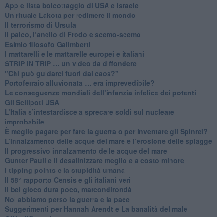
App e lista boicottaggio di USA e Israele
​Un rituale Lakota per redimere il mondo
Il terrorismo di Ursula
​Il palco, l’anello di Frodo e scemo-scemo
Esimio filosofo Galimberti
​I mattarelli e le mattarelle europei e italiani
​STRIP IN TRIP … un video da diffondere
"Chi può guidarci fuori dal caos?"
​Portoferraio alluvionata … era imprevedibile?
Le conseguenze mondiali dell’infanzia infelice dei potenti
​Gli Scilipoti USA
L’Italia s’intestardisce a sprecare soldi sul nucleare
improbabile
È meglio pagare per fare la guerra o per inventare gli Spinrel?
​L’innalzamento delle acque del mare e l’erosione delle spiagge
​Il progressivo innalzamento delle acque del mare
​Gunter Pauli e il desalinizzare meglio e a costo minore
I tipping points e la stupidità umana
​Il 58° rapporto Censis e gli italiani veri
​Il bel gioco dura poco, marcondirondà
Noi abbiamo perso la guerra e la pace
Suggerimenti per Hannah Arendt e La banalità del male