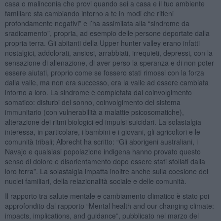
casa o malinconia che provi quando sei a casa e il tuo ambiente
familiare sta cambiando intorno a te in modi che ritieni
profondamente negativi” e l’ha assimilata alla “sindrome da
sradicamento”, propria, ad esempio delle persone deportate dalla
propria terra. Gli abitanti della Upper hunter valley erano infatti
nostalgici, addolorati, ansiosi, arrabbiati, irrequieti, depressi, con la
sensazione di alienazione, di aver perso la speranza e di non poter
essere aiutati, proprio come se fossero stati rimossi con la forza
dalla valle, ma non era successo, era la valle ad essere cambiata
intorno a loro. La sindrome è completata dal coinvolgimento
somatico: disturbi del sonno, coinvolgimento del sistema
immunitario (con vulnerabilità a malattie psicosomatiche),
alterazione dei ritmi biologici ed impulsi suicidari. La solastalgia
interessa, in particolare, i bambini e i giovani, gli agricoltori e le
comunità tribali; Albrecht ha scritto: “Gli aborigeni australiani, i
Navajo e qualsiasi popolazione indigena hanno provato questo
senso di dolore e disorientamento dopo essere stati sfollati dalla
loro terra”. La solastalgia impatta inoltre anche sulla coesione dei
nuclei familiari, della relazionalità sociale e delle comunità.
Il rapporto tra salute mentale e cambiamento climatico è stato poi
approfondito dal rapporto “Mental health and our changing climate:
impacts, implications, and guidance”, pubblicato nel marzo del