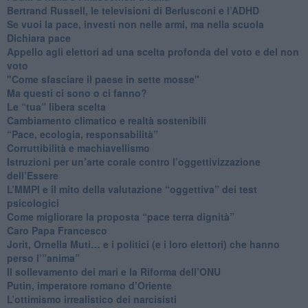
​Bertrand Russell, le televisioni di Berlusconi e l’ADHD
​Se vuoi la pace, investi non nelle armi, ma nella scuola
​Dichiara pace
​Appello agli elettori ad una scelta profonda del voto e del non
voto
"Come sfasciare il paese in sette mosse"
​Ma questi ci sono o ci fanno?
​Le “tua” libera scelta
Cambiamento climatico e realtà sostenibili
“Pace, ecologia, responsabilità”
​Corruttibilità e machiavellismo
Istruzioni per un’arte corale contro l’oggettivizzazione
dell’Essere
​L’MMPI e il mito della valutazione “oggettiva” dei test
psicologici
Come migliorare la proposta “pace terra dignità”
Caro Papa Francesco
​Jorit, Ornella Muti… e i politici (e i loro elettori) che hanno
perso l’”anima”
​Il sollevamento dei mari e la Riforma dell’ONU
Putin, imperatore romano d’Oriente
​L’ottimismo irrealistico dei narcisisti