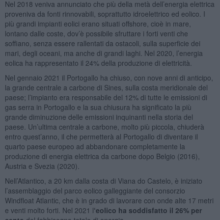
Nel 2018 veniva annunciato che più della metà dell’energia elettrica
proveniva da fonti rinnovabili, soprattutto idroelettrico ed eolico. I
più grandi impianti eolici erano situati offshore, cioè in mare,
lontano dalle coste, dov’è possibile sfruttare i forti venti che
soffiano, senza essere rallentati da ostacoli, sulla superficie dei
mari, degli oceani, ma anche di grandi laghi. Nel 2020, l’energia
eolica ha rappresentato il 24% della produzione di elettricità.
Nel gennaio 2021 il Portogallo ha chiuso, con nove anni di anticipo,
la grande centrale a carbone di Sines, sulla costa meridionale del
paese; l’impianto era responsabile del 12% di tutte le emissioni di
gas serra in Portogallo e la sua chiusura ha significato la più
grande diminuzione delle emissioni inquinanti nella storia del
paese. Un’ultima centrale a carbone, molto più piccola, chiuderà
entro quest’anno, il che permetterà al Portogallo di diventare il
quarto paese europeo ad abbandonare completamente la
produzione di energia elettrica da carbone dopo Belgio (2016),
Austria e Svezia (2020).
Nell’Atlantico, a 20 km dalla costa di Viana do Castelo, è iniziato
l’assemblaggio del parco eolico galleggiante del consorzio
Windfloat Atlantic, che è in grado di lavorare con onde alte 17 metri
e venti molto forti. Nel 2021 l
‘eolico ha soddisfatto il 26% per
cento
del fabbisogno totale di energia.