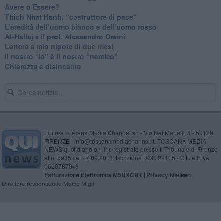
​Avere o Essere?
​Thich Nhat Hanh, “costruttore di pace“
​L’eredità dell’uomo bianco e dell’uomo rosso
Al-Hallaj e il prof. Alessandro Orsini
​Lettera a mio nipote di due mesi
​Il nostro “Io” è il nostro “nemico”
​Chiarezza e disincanto
Editore Toscana Media Channel srl - Via Dei Martelli, 8 - 50129
FIRENZE - info@toscanamediachannel.it. TOSCANA MEDIA
NEWS quotidiano on line registrato presso il Tribunale di Firenze
al n. 5935 del 27.09.2013. Iscrizione ROC 22105 - C.F. e P.Iva
0620787048
Fatturazione Elettronica M5UXCR1 |
Privacy Nielsen
Direttore responsabile Marco Migli
Powered by
Aperion.it