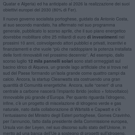
Quatar e Algeria) ed ha anticipato al 2026 la realizzazione dei suoi
obiettivi europei del 2030 (80% di Fer).
Il nuovo governo socialista portoghese, guidato da Antonio Costa,
al suo secondo mandato, ha affermato nel suo programma
generale, pubblicato lo scorso aprile, che il suo piano energetico
dovrebbe mobilitare oltre 25 miliardi di euro
di investimenti
nei
prossimi 10 anni, coinvolgendo attori pubblici e privati, incentivi e
finanziamenti e che vuole “più che raddoppiare la potenza installata
delle fonti rinnovabili nel prossimo decennio”. Ad esempio, dallo
scorso luglio
12 mila pannelli solari
sono stati ormeggiati sul
bacino idrico di Alqueva, un grande lago artificiale che si trova nel
sud del Paese formando un’isola grande come quattro campi da
calcio. Ancora, la startup Cleanwatts sta costruendo una gran
quantità di Comunità energetiche. Ancora, sulle “ceneri” di una
centrale a carbone nascerà l’impianto ibrido (eolico + fotovoltaico)
rinnovabile più grande d’Europa. Per quanto riguarda l’idrogeno,
infine, c’è un progetto di miscelazione di idrogeno verde e gas
naturale, nato dalla collaborazione di Wärtsilä e Capwatt e c’è
l’entusiasmo del Ministro degli Esteri portoghese, Gomes Cravinho,
per l’annuncio, fatto dalla presidente della Commissione europea,
Ursula von der Leyen, nel suo discorso sullo stato dell’Unione, in
merito ad una banca dell’Ue a sostegno di progetti sull’idrogeno.