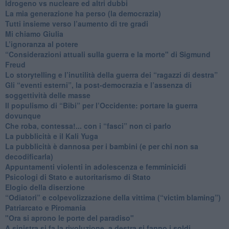
​Idrogeno vs nucleare ed altri dubbi
​La mia generazione ha perso (la democrazia)
​Tutti insieme verso l’aumento di tre gradi
Mi chiamo Giulia
L’ignoranza al potere
​“Considerazioni attuali sulla guerra e la morte" di Sigmund
Freud
​Lo storytelling e l’inutilità della guerra dei “ragazzi di destra”
​Gli “eventi esterni”, la post-democrazia e l’assenza di
soggettività delle masse
​Il populismo di “Bibi” per l’Occidente: portare la guerra
dovunque
​Che roba, contessa!... con i “fasci” non ci parlo
La pubblicità e il Kali Yuga
​La pubblicità è dannosa per i bambini (e per chi non sa
decodificarla)
​Appuntamenti violenti in adolescenza e femminicidi
​Psicologi di Stato e autoritarismo di Stato
Elogio della diserzione
“Odiatori” e colpevolizzazione della vittima (“victim blaming”)
​Patriarcato e Piromania
"Ora si aprono le porte del paradiso"
​A sinistra si fa la rivoluzione, a destra si fanno i soldi