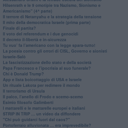
​Hilsenrath e le 9 omotipie tra Nazismo, Sionismo e
Americanismo" (4^ parte)
​Il terrore di Netanyahu e la strategia della tensione
Il mito della democratica Israele (prima parte)
​Finale di partita?
​Il voto del referendum e i due genocidi
Il decreto il-libertà e in-sicurezza
Tu vuo’ fa l’americano con la legge spara-tutto!
La poesia contro gli orrori di CISL, Governo e sionisti
Israele-Salò
​La fascistizzazione dello stato e della società
Papa Francesco e l’ipocrisia al suo funerale?
​Chi è Donald Trump?
App e lista boicottaggio di USA e Israele
​Un rituale Lakota per redimere il mondo
Il terrorismo di Ursula
​Il palco, l’anello di Frodo e scemo-scemo
Esimio filosofo Galimberti
​I mattarelli e le mattarelle europei e italiani
​STRIP IN TRIP … un video da diffondere
"Chi può guidarci fuori dal caos?"
​Portoferraio alluvionata … era imprevedibile?