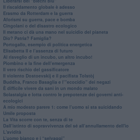
​Liberarsi dei “biechi blu”
Il riscaldamento globale è adesso
​Erasmo da Rotterdam e la guerra
​Aforismi su guerra, pace e bomba
Cingolani o del disastro ecologico
​Il metano ci dà una mano nel suicidio del pianeta
​Dio? Patria? Famiglia?
Portogallo, esempio di politica energetica
​Elisabetta II e l’assenza di futuro
Al risveglio di un incubo, un altro incubo!
​Piombino e la fine dell’emergenza
​Il vero rischio del gassificatore
​Il violento Dostoevskij e il pacifista Tolstòj
​Buddha, Franco Basaglia e l’”ecocidio” dei negazi
​È difficile vivere da sani in un mondo malato
Solastalgia e lotta contro le prepotenze dei governi anti-
ecologici
​A mio modesto parere 1: come l’uomo si sta suicidando
​Umile proposta
​La Vita scorre con te, senza di te
​Dall’istinto di sopravvivenza del sé all’annullamento dell'io
L'avidità
​L’uomo bianco e i “selvaggi”