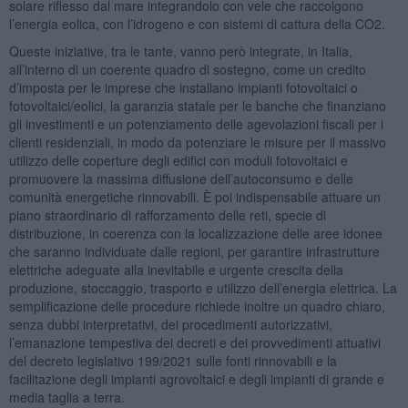
solare riflesso dal mare integrandolo con vele che raccolgono
l’energia eolica, con l’idrogeno e con sistemi di cattura della CO2.
Queste iniziative, tra le tante, vanno però integrate, in Italia,
all’interno di un coerente quadro di sostegno, come un credito
d’imposta per le imprese che installano impianti fotovoltaici o
fotovoltaici/eolici, la garanzia statale per le banche che finanziano
gli investimenti e un potenziamento delle agevolazioni fiscali per i
clienti residenziali, in modo da potenziare le misure per il massivo
utilizzo delle coperture degli edifici con moduli fotovoltaici e
promuovere la massima diffusione dell’autoconsumo e delle
comunità energetiche rinnovabili. È poi indispensabile attuare un
piano straordinario di rafforzamento delle reti, specie di
distribuzione, in coerenza con la localizzazione delle aree idonee
che saranno individuate dalle regioni, per garantire infrastrutture
elettriche adeguate alla inevitabile e urgente crescita della
produzione, stoccaggio, trasporto e utilizzo dell’energia elettrica. La
semplificazione delle procedure richiede inoltre un quadro chiaro,
senza dubbi interpretativi, dei procedimenti autorizzativi,
l’emanazione tempestiva dei decreti e dei provvedimenti attuativi
del decreto legislativo 199/2021 sulle fonti rinnovabili e la
facilitazione degli impianti agrovoltaici e degli impianti di grande e
media taglia a terra.