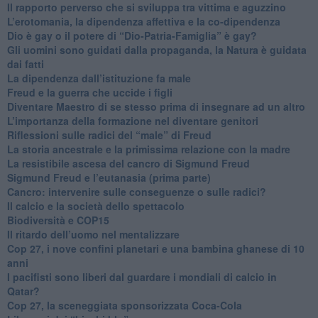
​Il rapporto perverso che si sviluppa tra vittima e aguzzino
L’erotomania, la dipendenza affettiva e la co-dipendenza
​Dio è gay o il potere di “Dio-Patria-Famiglia” è gay?
​Gli uomini sono guidati dalla propaganda, la Natura è guidata
dai fatti
La dipendenza dall’istituzione fa male
​Freud e la guerra che uccide i figli
​Diventare Maestro di se stesso prima di insegnare ad un altro
L’importanza della formazione nel diventare genitori
Riflessioni sulle radici del “male” di Freud
​La storia ancestrale e la primissima relazione con la madre
​La resistibile ascesa del cancro di Sigmund Freud
Sigmund Freud e l’eutanasia (prima parte)
Cancro: intervenire sulle conseguenze o sulle radici?
​Il calcio e la società dello spettacolo
Biodiversità e COP15
​Il ritardo dell’uomo nel mentalizzare
​Cop 27, i nove confini planetari e una bambina ghanese di 10
anni
​I pacifisti sono liberi dal guardare i mondiali di calcio in
Qatar?
​Cop 27, la sceneggiata sponsorizzata Coca-Cola