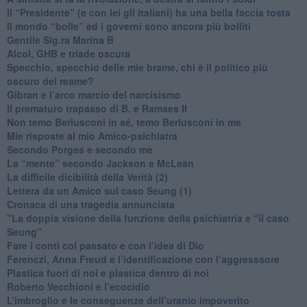
​Il “Presidente” (e con lei gli italiani) ha una bella faccia tosta
​Il mondo “bolle” ed i governi sono ancora più bolliti
​Gentile Sig.ra Marina B
​Alcol, GHB e triade oscura
​Specchio, specchio delle mie brame, chi è il politico più
oscuro del reame?
​Gibran e l’arco marcio del narcisismo
​Il prematuro trapasso di B. e Ramses II
​Non temo Berlusconi in sé, temo Berlusconi in me
​Mie risposte al mio Amico-psichiatra
​Secondo Porges e secondo me
​La “mente” secondo Jackson e McLean
La difficile dicibilità della Verità (2)
​Lettera da un Amico sul caso Seung (1)
​Cronaca di una tragedia annunciata
"​La doppia visione della funzione della psichiatria e “il caso
Seung”
​Fare i conti col passato e con l’idea di Dio
​Ferenczi, Anna Freud e l’identificazione con l’aggresssore
Plastica fuori di noi e plastica dentro di noi
​Roberto Vecchioni e l’ecocidio
​L’imbroglio e le conseguenze dell’uranio impoverito