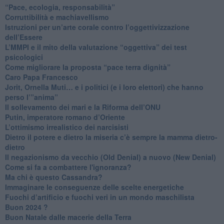
“Pace, ecologia, responsabilità”
​Corruttibilità e machiavellismo
Istruzioni per un’arte corale contro l’oggettivizzazione
dell’Essere
​L’MMPI e il mito della valutazione “oggettiva” dei test
psicologici
Come migliorare la proposta “pace terra dignità”
Caro Papa Francesco
​Jorit, Ornella Muti… e i politici (e i loro elettori) che hanno
perso l’”anima”
​Il sollevamento dei mari e la Riforma dell’ONU
Putin, imperatore romano d’Oriente
​L’ottimismo irrealistico dei narcisisti
​Dietro il potere e dietro la miseria c’è sempre la mamma dietro-
dietro
Il negazionismo da vecchio (Old Denial) a nuovo (New Denial)
Come si fa a combattere l'ignoranza?
Ma chi è questo Cassandra?
Immaginare le conseguenze delle scelte energetiche
​Fuochi d’artificio e fuochi veri in un mondo maschilista
Buon 2024 ?
​Buon Natale dalle macerie della Terra