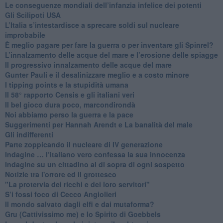
Le conseguenze mondiali dell’infanzia infelice dei potenti
​Gli Scilipoti USA
L’Italia s’intestardisce a sprecare soldi sul nucleare
improbabile
È meglio pagare per fare la guerra o per inventare gli Spinrel?
​L’innalzamento delle acque del mare e l’erosione delle spiagge
​Il progressivo innalzamento delle acque del mare
​Gunter Pauli e il desalinizzare meglio e a costo minore
I tipping points e la stupidità umana
​Il 58° rapporto Censis e gli italiani veri
​Il bel gioco dura poco, marcondirondà
Noi abbiamo perso la guerra e la pace
Suggerimenti per Hannah Arendt e La banalità del male
​Gli indifferenti
Parte zoppicando il nucleare di IV generazione
​Indagine … l’italiano vero confessa la sua innocenza
Indagine su un cittadino al di sopra di ogni sospetto
Notizie tra l'orrore ed il grottesco
"La protervia dei ricchi e dei loro servitori"
S’i fossi foco di Cecco Angiolieri
​Il mondo salvato dagli elfi e dai mutaforma?
Gru (Cattivissimo me) e lo Spirito di Goebbels