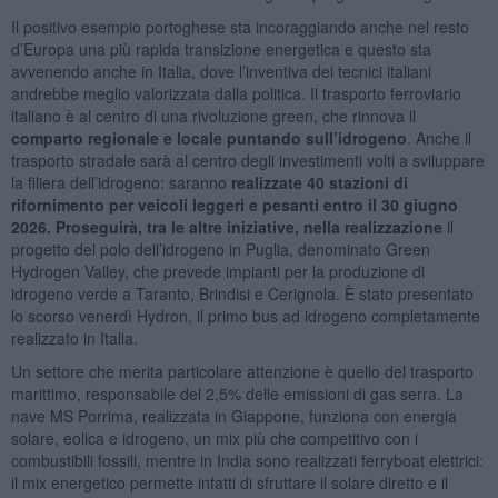
Il positivo esempio portoghese sta incoraggiando anche nel resto
d’Europa una più rapida transizione energetica e questo sta
avvenendo anche in Italia, dove l’inventiva dei tecnici italiani
andrebbe meglio valorizzata dalla politica. Il trasporto ferroviario
italiano è al centro di una rivoluzione green, che rinnova il
comparto regionale e locale puntando sull’idrogeno
. Anche il
trasporto stradale sarà al centro degli investimenti volti a sviluppare
la filiera dell’idrogeno: saranno
realizzate 40 stazioni di
rifornimento per veicoli leggeri e pesanti entro il 30 giugno
2026. Proseguirà, tra le altre iniziative, nella realizzazione
il
progetto del polo dell’idrogeno in Puglia, denominato Green
Hydrogen Valley, che prevede impianti per la produzione di
idrogeno verde a Taranto, Brindisi e Cerignola. È stato presentato
lo scorso venerdì Hydron, il primo bus ad idrogeno completamente
realizzato in Italia.
Un settore che merita particolare attenzione è quello del trasporto
marittimo, responsabile del 2,5% delle emissioni di gas serra. La
nave MS Porrima, realizzata in Giappone, funziona con energia
solare, eolica e idrogeno, un mix più che competitivo con i
combustibili fossili, mentre in India sono realizzati ferryboat elettrici:
il mix energetico permette infatti di sfruttare il solare diretto e il