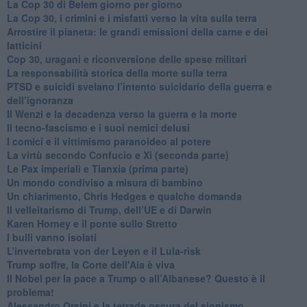
​La Cop 30 di Belem giorno per giorno
La Cop 30, i crimini e i misfatti verso la vita sulla terra
Arrostire il pianeta: le grandi emissioni della carne e dei
latticini
​Cop 30, uragani e riconversione delle spese militari
La responsabilità storica della morte sulla terra
PTSD e suicidi svelano l’intento suicidario della guerra e
dell’ignoranza
Il Wenzi e la decadenza verso la guerra e la morte
​Il tecno-fascismo e i suoi nemici delusi
​I comici e il vittimismo paranoideo al potere
​La virtù secondo Confucio e Xi (seconda parte)
Le Pax imperiali e Tianxia (prima parte)
Un mondo condiviso a misura di bambino
​Un chiarimento, Chris Hedges e qualche domanda
Il velleitarismo di Trump, dell’UE e di Darwin
​Karen Horney e il ponte sullo Stretto
​I bulli vanno isolati
L’invertebrata von der Leyen e il Lula-risk
Trump soffre, la Corte dell'Aia è viva
​Il Nobel per la pace a Trump o all’Albanese? Questo è il
problema!
​Alessandro Orsini e la tetrade oscura del sionismo