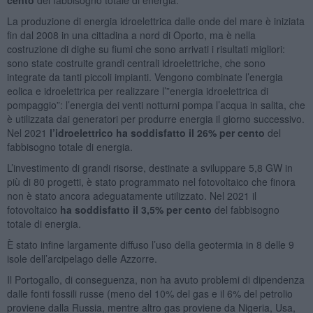
La produzione di energia idroelettrica dalle onde del mare è iniziata
fin dal 2008 in una cittadina a nord di Oporto, ma è nella
costruzione di dighe su fiumi che sono arrivati i risultati migliori:
sono state costruite grandi centrali idroelettriche, che sono
integrate da tanti piccoli impianti. Vengono combinate l’energia
eolica e idroelettrica per realizzare l’”energia idroelettrica di
pompaggio”: l’energia dei venti notturni pompa l’acqua in salita, che
è utilizzata dai generatori per produrre energia il giorno successivo.
Nel 2021
l’idroelettrico ha soddisfatto il 26% per cento
del
fabbisogno totale di energia.
L’investimento di grandi risorse, destinate a sviluppare 5,8 GW in
più di 80 progetti, è stato programmato nel fotovoltaico che finora
non è stato ancora adeguatamente utilizzato. Nel 2021 il
fotovoltaico
ha soddisfatto il 3,5% per cento
del fabbisogno
totale di energia.
È stato infine largamente diffuso l’uso della geotermia in 8 delle 9
isole dell’arcipelago delle Azzorre.
Il Portogallo, di conseguenza, non ha avuto problemi di dipendenza
dalle fonti fossili russe (meno del 10% del gas e il 6% del petrolio
proviene dalla Russia, mentre altro gas proviene da Nigeria, Usa,