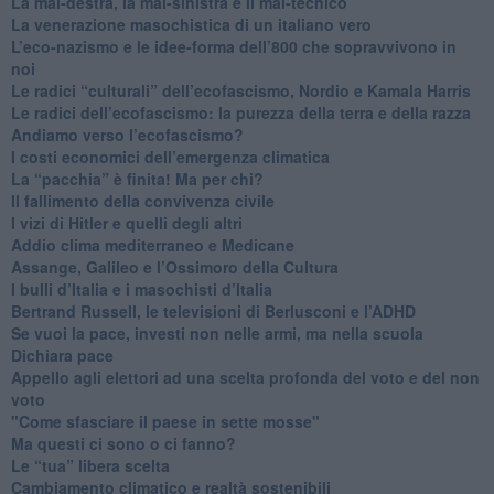
​La mal-destra, la mal-sinistra e il mal-tecnico
​La venerazione masochistica di un italiano vero
​L’eco-nazismo e le idee-forma dell’800 che sopravvivono in
noi
​Le radici “culturali” dell’ecofascismo, Nordio e Kamala Harris
Le radici dell’ecofascismo: la purezza della terra e della razza
Andiamo verso l’ecofascismo?
I costi economici dell’emergenza climatica
​La “pacchia” è finita! Ma per chi?
​Il fallimento della convivenza civile
​I vizi di Hitler e quelli degli altri
Addio clima mediterraneo e Medicane
​Assange, Galileo e l’Ossimoro della Cultura
​I bulli d’Italia e i masochisti d’Italia
​Bertrand Russell, le televisioni di Berlusconi e l’ADHD
​Se vuoi la pace, investi non nelle armi, ma nella scuola
​Dichiara pace
​Appello agli elettori ad una scelta profonda del voto e del non
voto
"Come sfasciare il paese in sette mosse"
​Ma questi ci sono o ci fanno?
​Le “tua” libera scelta
Cambiamento climatico e realtà sostenibili