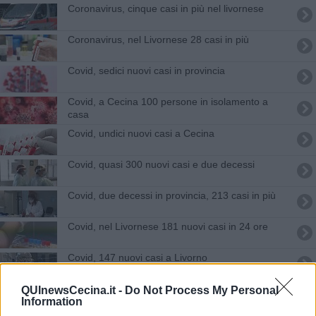
Coronavirus, cinque casi in più nel livornese
Coronavirus, nel Livornese 28 casi in più
Covid, sedici nuovi casi in provincia
Covid, a Cecina 100 persone in isolamento a
casa
Covid, undici nuovi casi a Cecina
Covid, quasi 300 nuovi casi e due decessi
Covid, due decessi in provincia, 213 casi in più
Covid, nel Livornese 181 nuovi casi in 24 ore
Covid, 147 nuovi casi a Livorno
Bollettino 7 novembre
QUInewsCecina.it -
Do Not Process My Personal
Information