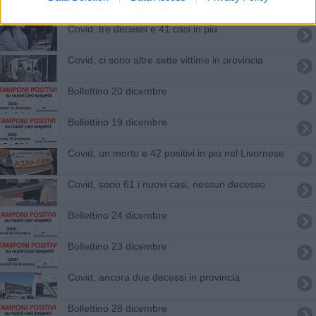
Covid, tre decessi e 41 casi in più
Covid, ci sono altre sette vittime in provincia
Bollettino 20 dicembre
Bollettino 19 dicembre
Covid, un morto e 42 positivi in più nel Livornese
Covid, sono 61 i nuovi casi, nessun decesso
Bollettino 24 dicembre
Bollettino 23 dicembre
Covid, ancora due decessi in provincia
Bollettino 28 dicembre