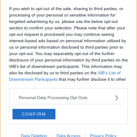
Ospedali, "Servono assunzioni"
If you wish to opt-out of the sale, sharing to third parties, or
processing of your personal or sensitive information for
Covid, due decessi nel livornese, altri 150 casi
targeted advertising by us, please use the below opt-out
section to confirm your selection. Please note that after your
Bollettino 18 novembre
opt-out request is processed you may continue seeing
interest-based ads based on personal information utilized by
Covid, cinque decessi in provincia di Livorno
us or personal information disclosed to third parties prior to
your opt-out. You may separately opt-out of the further
Bollettino 23 novembre
disclosure of your personal information by third parties on the
IAB’s list of downstream participants. This information may
Covid, quattro decessi e 59 casi in più
also be disclosed by us to third parties on the
IAB’s List of
Downstream Participants
that may further disclose it to other
Bollettino 4 dicembre
third parties.
Bollettino 29 novembre
Personal Data Processing Opt Outs
Bollettino 14 dicembre
CONFIRM
Bollettino 5 dicembre
Data Deletion
Data Access
Privacy Policy
Bollettino 11 dicembre