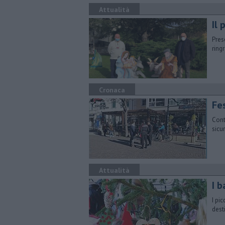
Attualità
Il 
Pres
ring
Cronaca
Fes
Contr
sicu
Attualità
I 
I pi
dest