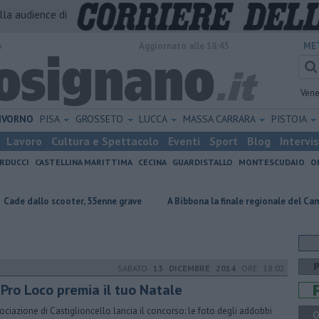
alla audience di
o
Aggiornato alle 18:45
ME
Vene
IVORNO
PISA
GROSSETO
LUCCA
MASSA CARRARA
PISTOIA
Lavoro
Cultura e Spettacolo
Eventi
Sport
Blog
Intervi
RDUCCI
CASTELLINA MARITTIMA
CECINA
GUARDISTALLO
MONTESCUDAIO
O
oter, 55enne grave
A Bibbona la finale regionale del Cantagiro
Par
SABATO
13 DICEMBRE 2014
ORE 18:02
 Pro Loco premia il tuo Natale
sociazione di Castiglioncello lancia il concorso: le foto degli addobbi
Q