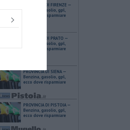
PROVINCIA DI FIRENZE — ​
Benzina, gasolio, gpl,
ecco dove risparmiare
PROVINCIA DI PRATO — ​
Benzina, gasolio, gpl,
ecco dove risparmiare
PROVINCIA DI SIENA — ​
Benzina, gasolio, gpl,
ecco dove risparmiare
PROVINCIA DI PISTOIA — ​
Benzina, gasolio, gpl,
ecco dove risparmiare