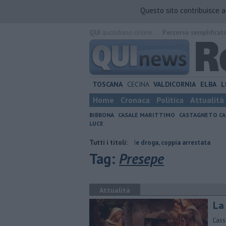
Questo sito contribuisce 
QUI
quotidiano online.
Percorso semplificat
TOSCANA
CECINA
VALDICORNIA
ELBA
L
Home
Cronaca
Politica
Attualità
BIBBONA
CASALE MARITTIMO
CASTAGNETO CA
LUCE
 contraria
Coltiva e vende droga, coppia arrestata
Tutti i titoli:
Cade dallo sco
Tag:
Presepe
Attualità
La
L'as