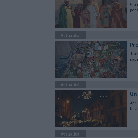
Giun
poss
Attualità
Pr
Tra 
riap
Attualità
Un 
Appu
fraz
Attualità