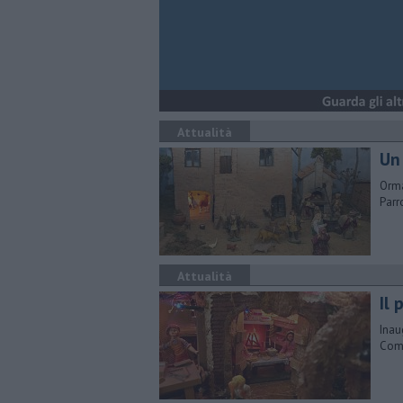
Attualità
Un
Orma
Parr
Attualità
Il
Inau
Comu