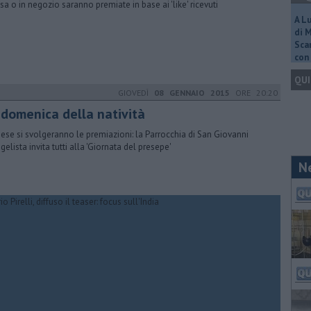
asa o in negozio saranno premiate in base ai 'like' ricevuti
A L
di 
Scar
con 
QUI
GIOVEDÌ
08 GENNAIO 2015
ORE 20:20
 domenica della natività
aese si svolgeranno le premiazioni: la Parrocchia di San Giovanni
gelista invita tutti alla 'Giornata del presepe'
N