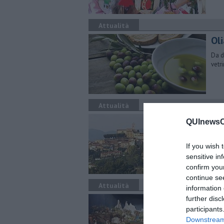
Attualità
Ol
Da d
vetr
Attualità
Nat
QUInewsCe
Dall
aper
If you wish 
sensitive in
confirm you
continue se
Attualità
information 
I p
further disc
participants
Al c
Downstream 