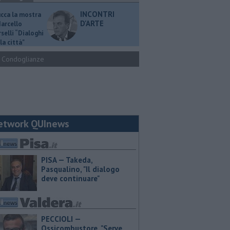
INCONTRI
ucca la mostra
D'ARTE
Marcello
selli “Dialoghi
la città"
Condoglianze
etwork QUInews
PISA — Takeda,
Pasqualino, "Il dialogo
deve continuare"
PECCIOLI —
Ossicombustore, "Serve