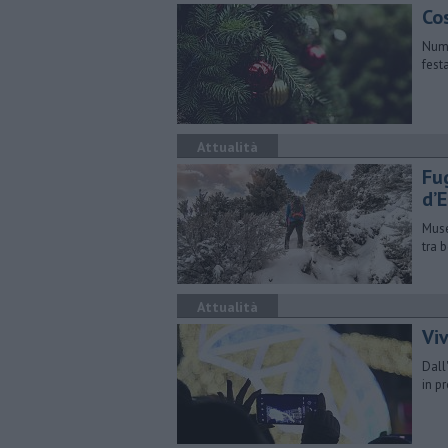
Co
Nume
festa
Attualità
Fug
d’
Muse
tra 
Attualità
Viv
Dall
in 