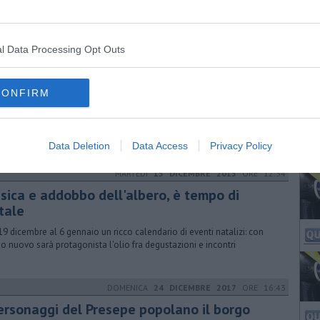
adini alle famiglie, alle associazioni. La premiazione è l'11 Gennaio
l Data Processing Opt Outs
MERCOLEDÌ
23 DICEMBRE 2015
ORE 19:46
andi e piccini addobbano l'albero in piazza
CONFIRM
puntamento della vigilia di Natale è il primo di un calendario di
ntamenti fino al 6 Gennaio. Oltre all'albero il presepe di Loreno
geo
Data Deletion
Data Access
Privacy Policy
MARTEDÌ
15 DICEMBRE 2015
ORE 12:34
sica e addobbo dell'albero, è tempo di
tale
19 dicembre al 6 gennaio un ricco calendario di eventi natalizi: con
no nuovo sarà protagonista l'olio fra degustazioni e incontri
DOMENICA
24 DICEMBRE 2017
ORE 16:43
personaggi del Presepe popolano il borgo