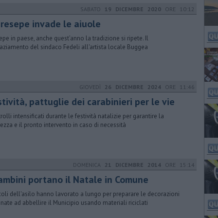
SABATO
19 DICEMBRE 2020
ORE 10:12
presepe invade le aiuole
epe in paese, anche quest’anno la tradizione si ripete. Il
raziamento del sindaco Fedeli all'artista locale Buggea
GIOVEDÌ
26 DICEMBRE 2024
ORE 11:46
tività, pattuglie dei carabinieri per le vie
olli intensificati durante le festività natalizie per garantire la
rezza e il pronto intervento in caso di necessità
DOMENICA
21 DICEMBRE 2014
ORE 15:14
bambini portano il Natale in Comune
ccoli dell'asilo hanno lavorato a lungo per preparare le decorazioni
inate ad abbellire il Municipio usando materiali riciclati