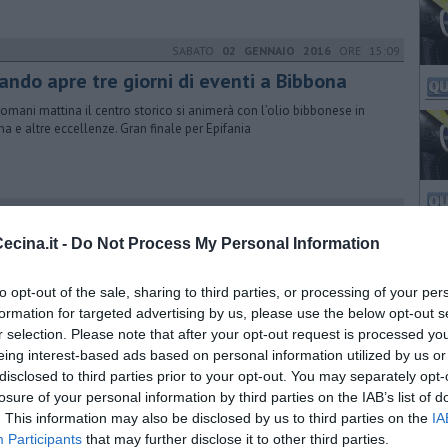
SABATO
02 GENNAIO 2016
ORE 15:09
iando apre tre giorni di eventi a Bibbona
omani mattina il centro storico si animerà con l’olio bibbonese in
ina e altre eccellenze. Gran finale per Epifania
SABATO
06 DICEMBRE 2025
ORE 18:00
ale in collina, paese in festa
cina.it -
Do Not Process My Personal Information
e 11 alle 18, per le vie del paese, sono previsti banchetti, negozi
ti, luci, musica, presepi e stand gastronomici
to opt-out of the sale, sharing to third parties, or processing of your per
formation for targeted advertising by us, please use the below opt-out s
r selection. Please note that after your opt-out request is processed y
eing interest-based ads based on personal information utilized by us or
DOMENICA
28 DICEMBRE 2025
ORE 16:30
disclosed to third parties prior to your opt-out. You may separately opt-
resepi raccontano lo spirito di comunità
losure of your personal information by third parties on the IAB’s list of
. This information may also be disclosed by us to third parties on the
IA
oncorso della Proloco possono partecipare gratuitamente tutti, dai
Participants
that may further disclose it to other third parties.