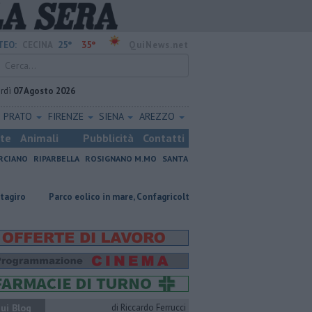
25°
35°
TEO:
CECINA
QuiNews.net
rdì
07 Agosto 2026
PRATO
FIRENZE
SIENA
AREZZO
ste
Animali
Pubblicità
Contatti
RCIANO
RIPARBELLA
ROSIGNANO M.MO
SANTA
co eolico in mare, Confagricoltura contraria
Coltiva e vende droga, cop
ui Blog
di Riccardo Ferrucci