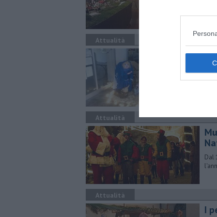
citt
Persona
Attualità
Gr
L'ap
appu
Bug
Attualità
Mu
Na
Dal 
l'an
Attualità
I 