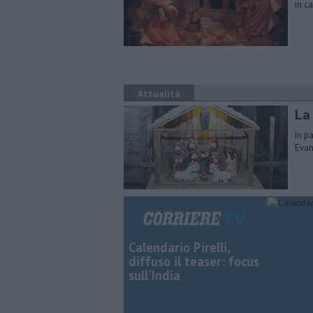
in c
Attualità
La
In p
Evan
Calendario Pirelli,
diffuso il teaser: focus
sull'India