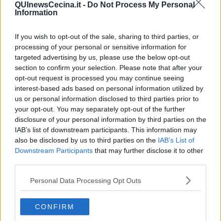
QUInewsCecina.it -
Do Not Process My Personal
rinascita, al prezzo di 28 euro con prenotazione obbligatoria.
Information
If you wish to opt-out of the sale, sharing to third parties, or
processing of your personal or sensitive information for
Prima di sedersi tutti insieme a tavola, dalle 10 alle 13, si svolgerà
targeted advertising by us, please use the below opt-out
l’
incontro pubblico per mantenere accesi i riflettori sulle
section to confirm your selection. Please note that after your
criticità prodotte dal dissesto idrogeologico e la sicurezza
a
opt-out request is processed you may continue seeing
Riparbella e nei comuni limitrofi, appuntamento che sarà concluso
interest-based ads based on personal information utilized by
dal presidente della Regione Toscana Eugenio Giani. Poi seguirà il
us or personal information disclosed to third parties prior to
dibattito. A moderate l'incontro l’assessore del Comune di
your opt-out. You may separately opt-out of the further
Riparbella Alessandro Lucibello Piani.
disclosure of your personal information by third parties on the
“La nostra comunità ha sempre dimostrato una straordinaria
IAB’s list of downstream participants. This information may
capacità di unirsi nei momenti di difficoltà. Questo evento è
also be disclosed by us to third parties on the
IAB’s List of
un’occasione per sostenere concretamente le famiglie colpite
Downstream Participants
that may further disclose it to other
dall’alluvione e, al tempo stesso, riflettere insieme sulle azioni
third parties.
necessarie per prevenire future emergenze. Vi invitiamo a
partecipare numerosi, perché insieme possiamo fare la differenza!”,
Personal Data Processing Opt Outs
ha commentato il sindaco Salvatore Neri.
Un momento per continuare a fare squadra, riunendo geologi ed
CONFIRM
esperti tecnici per analizzare il territorio, rappresentanti istituzionali
e consorzi per discutere soluzioni operative, organizzazioni locali