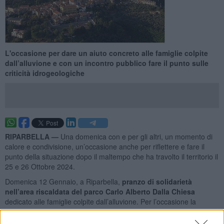
L'occasione per dare un aiuto concreto alle famiglie colpite
dall’alluvione e con un incontro pubblico fare il punto sulle
criticità idrogeologiche
RIPARBELLA —
Una domenica con e per gli altri, un momento di
calore e condivisione, un’occasione anche per riflettere e fare il
punto della situazione dopo il maltempo che ha travolto il territorio il
25 e 26 Ottobre 2024.
Domenica 12 Gennaio, a Riparbella,
pranzo di solidarietà
nell’area riscaldata del parco Carlo Alberto Dalla Chiesa
dedicato alle famiglie colpite dall’alluvione. Per l’occasione la
Proloco di Riparbella, insieme a Polisportiva Riparbella e Befana
Riparbella, ha pensato un menù speciale, simbolo di speranza e