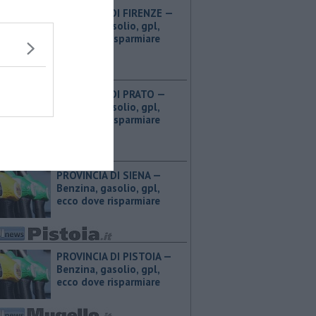
PROVINCIA DI FIRENZE — ​
Benzina, gasolio, gpl,
ecco dove risparmiare
PROVINCIA DI PRATO — ​
Benzina, gasolio, gpl,
ecco dove risparmiare
PROVINCIA DI SIENA — ​
Benzina, gasolio, gpl,
ecco dove risparmiare
PROVINCIA DI PISTOIA — ​
Benzina, gasolio, gpl,
ecco dove risparmiare