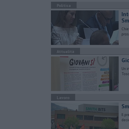
Politica
Int
Sm
Chie
pros
Attualità
Gi
Un i
Tosc
Lavoro
Smi
Il p
deci