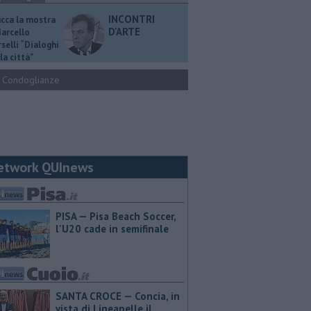
INCONTRI
ucca la mostra
D'ARTE
Marcello
selli “Dialoghi
la città"
Condoglianze
etwork QUInews
PISA — Pisa Beach Soccer,
l'U20 cade in semifinale
SANTA CROCE — Concia, in
vista di Lineapelle il