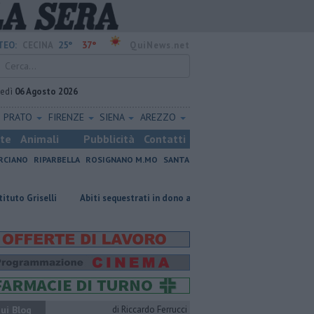
25°
37°
TEO:
CECINA
QuiNews.net
vedì
06 Agosto 2026
PRATO
FIRENZE
SIENA
AREZZO
ste
Animali
Pubblicità
Contatti
RCIANO
RIPARBELLA
ROSIGNANO M.MO
SANTA
Abiti sequestrati in dono alla Caritas
Ancora una scossa di terrem
ui Blog
di Riccardo Ferrucci