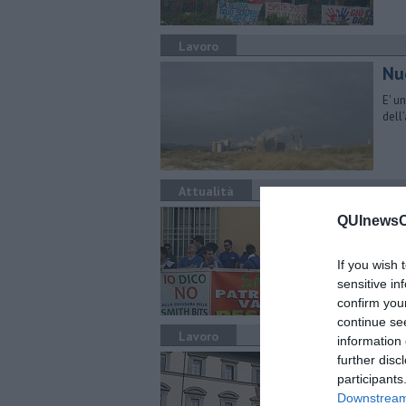
Lavoro
Nuo
E' u
dell
Attualità
Do
QUInewsCe
L'as
Pres
If you wish 
sensitive in
confirm you
continue se
Lavoro
information 
Sm
further disc
participants
Firm
Downstream 