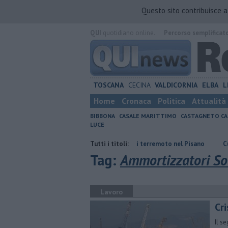
Questo sito contribuisce 
QUI
quotidiano online.
Percorso semplificat
TOSCANA
CECINA
VALDICORNIA
ELBA
L
Home
Cronaca
Politica
Attualità
BIBBONA
CASALE MARITTIMO
CASTAGNETO CA
LUCE
ritas
Ancora una scossa di terremoto nel Pisano
Tutti i titoli:
Cultura diffusa,
Tag:
Ammortizzatori Soc
Lavoro
Cri
Il s