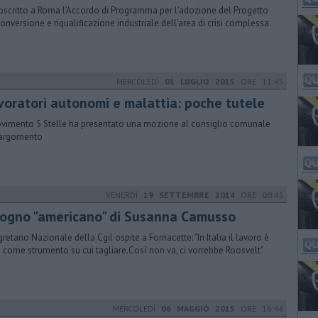
oscritto a Roma l’Accordo di Programma per l’adozione del Progetto
iconversione e riqualificazione industriale dell’area di crisi complessa
MERCOLEDÌ
01 LUGLIO 2015
ORE 11:45
voratori autonomi e malattia: poche tutele
ovimento 5 Stelle ha presentato una mozione al consiglio comunale
'argomento
VENERDÌ
19 SETTEMBRE 2014
ORE 00:45
 sogno "americano" di Susanna Camusso
gretario Nazionale della Cgil ospite a Fornacette: "In Italia il lavoro è
o come strumento su cui tagliare.Così non va, ci vorrebbe Roosvelt"
MERCOLEDÌ
06 MAGGIO 2015
ORE 16:46