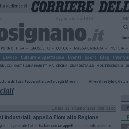
alla audience di
o
Aggiornato alle 10:30
ME
Gio
IVORNO
PISA
GROSSETO
LUCCA
MASSA CARRARA
PISTOIA
Lavoro
Cultura e Spettacolo
Eventi
Sport
Blog
Intervi
RDUCCI
CASTELLINA MARITTIMA
CECINA
GUARDISTALLO
MONTESCUDAIO
O
 tappa sulla Costa degli Etruschi
Al via il restyling dell'istituto Griselli
iali
LUNEDÌ
11 MAGGIO 2026
ORE 06:00
si industriali, appello Fiom alla Regione
egretario generale Calosi ha lanciato un appello per un ruolo pubblico
Q