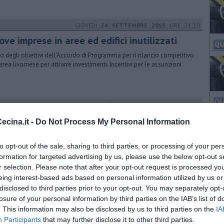
GIOVEDÌ
24 SETTEMBRE 2015
ORE 21:20
ve imprese in aree ed edifici inutilizzati
no degli obiettivi dell’Accordo di Programma per il rilancio competitivo
’area livornese per attrarre investimenti. Incentivi per le assunzioni
LUNEDÌ
11 MAGGIO 2015
ORE 19:10
mani Rossi sarà dal ministro per la Smith
cina.it -
Do Not Process My Personal Information
sessore Simoncini invece sarà a Volterra dove è stato aperto l'ufficio di
idenza. Arriva anche l'interrogazione al Senato di Matteoli
to opt-out of the sale, sharing to third parties, or processing of your per
formation for targeted advertising by us, please use the below opt-out s
r selection. Please note that after your opt-out request is processed y
eing interest-based ads based on personal information utilized by us or
VENERDÌ
02 AGOSTO 2024
ORE 20:00
disclosed to third parties prior to your opt-out. You may separately opt-
s Operations, accordo in Regione
losure of your personal information by third parties on the IAB’s list of
. This information may also be disclosed by us to third parties on the
IA
ato l'accordo fra azienda e sindacati per gli stipendi e per il ricorso
Participants
that may further disclose it to other third parties.