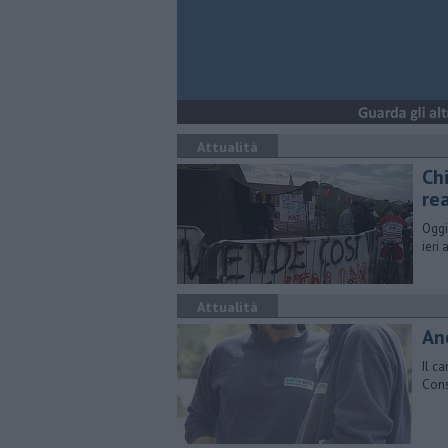
Attualità
Chi
re
Oggi
ieri
Attualità
An
Il c
Cons