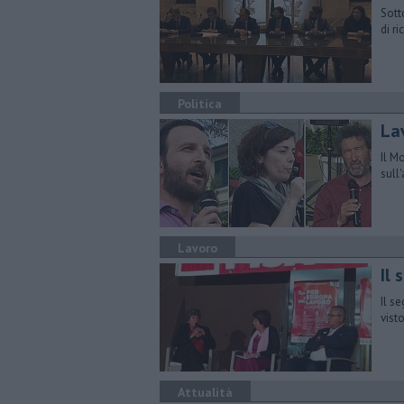
Sott
di r
Politica
La
Il M
sull
Lavoro
Il
Il se
vist
Attualità