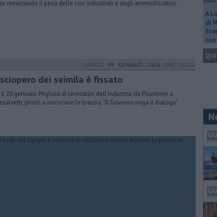
tto rimarcando il peso delle crisi industriali e degli ammortizzatori
A L
di 
Scar
con 
QUI
SABATO
09 GENNAIO 2016
ORE 15:20
sciopero dei seimila è fissato
 il 20 gennaio. Migliaia di lavoratori dell'industria, da Piombino a
esalvetti, pronti a incrociare le braccia. "Il Governo nega il dialogo"
N