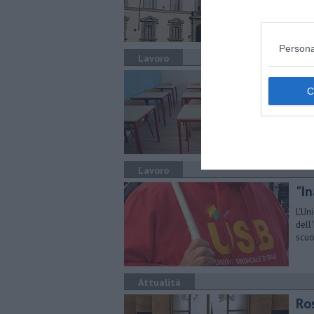
alla
Persona
Lavoro
Edu
Go
Rice
delle
Lavoro
"In
L'Un
dell
scuo
Attualità
Ro