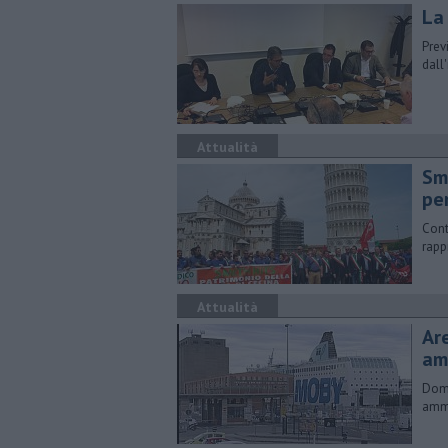
La
Prev
dall
Attualità
Smi
pe
Cont
rapp
Attualità
Are
am
Doma
ammo