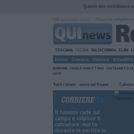
Questo sito contribuisce 
QUI
quotidiano online.
Percorso semplificat
TOSCANA
CECINA
VALDICORNIA
ELBA
L
Home
Cronaca
Politica
Attualità
BIBBONA
CASALE MARITTIMO
CASTAGNETO CA
LUCE
tas
Ancora una scossa di terremoto nel Pisano
Tutti i titoli:
Cultura diffusa, t
Il fulmine cade sul
campo e colpisce il
calciatore: morto
durante la partita in