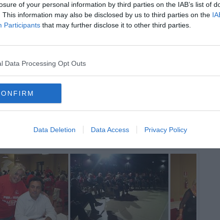
losure of your personal information by third parties on the IAB’s list of
. This information may also be disclosed by us to third parties on the
IA
Participants
that may further disclose it to other third parties.
oscana iscriviti alla
Newsletter QUInews - ToscanaMedia.
amente nella tua casella di posta.
l Data Processing Opt Outs
CONFIRM
'inaugurazione
r la scuola"
iano" il museo Piaggio
Data Deletion
Data Access
Privacy Policy