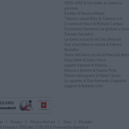
VERSI-AMO di Chi mette al centro la
persona
Eureka! di Nausica Manzi
Tabasco senza filtro di Tabasco n.6
Ci vuole un fisico di Michele Campisi
Economia e territorio, da globale a loca
Daniele Salvadori
La dama a scacchi di Carlo Belciani
Due chiacchiere in cucina di Sabrina
Rossello
Storie dell'altro secolo di Marcella Bito
Easy ridere di Dario Greco
Legami d'amore di Malena ...
Musica e dintorni di Fausto Pirìto
Parole milonguere di Maria Caruso
Lo sguardo di Don Armando Zappolini
Leggere di Roberto Cerri
er
|
Privacy
|
Privacy Nielsen
|
Durc
|
Provider
di Firenze n. 5935 del 27.09.2013. Powered by
Aperion.it