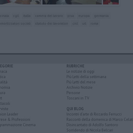
cinaia
cgil
italia
camera del lavoro
pisa
europa
germania
mortizzatori sociali
statuto dei lavoratori
cisl
uil
roma
EGORIE
RUBRICHE
naca
Le notizie di oggi
tica
Più Letti della settimana
alità
Più Letti del mese
nomia
Archivio Notizie
ura
Persone
rt
Toscani in TV
tacoli
rviste
QUI BLOG
nion Leader
Incontri d'arte di Riccardo Ferrucci
rese & Professioni
Racconti della domenica di Marco Celat
grammazione Cinema
Disincantato di Adolfo Santoro
Sorridendo di Nicola Belcari