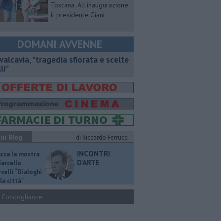
Toscana. All'inaugurazione
il presidente Giani
DOMANI AVVENNE
valcavia, "tragedia sfiorata e scelte
li"
ui Blog
di Riccardo Ferrucci
INCONTRI
ucca la mostra
D'ARTE
Marcello
selli “Dialoghi
la città"
Condoglianze