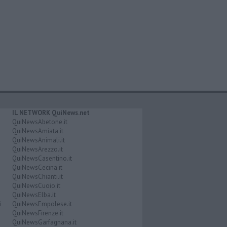
IL NETWORK QuiNews.net
QuiNewsAbetone.it
QuiNewsAmiata.it
QuiNewsAnimali.it
QuiNewsArezzo.it
QuiNewsCasentino.it
QuiNewsCecina.it
QuiNewsChianti.it
QuiNewsCuoio.it
QuiNewsElba.it
i
QuiNewsEmpolese.it
QuiNewsFirenze.it
QuiNewsGarfagnana.it