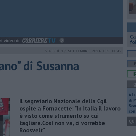
Ca
fol
VENERDÌ
19 SETTEMBRE 2014
ORE 00:45
cano" di Susanna
Q
A L
Il segretario Nazionale della Cgil
di 
Scar
ospite a Fornacette: "In Italia il lavoro
con 
è visto come strumento su cui
QUI
tagliare.Così non va, ci vorrebbe
Roosvelt"