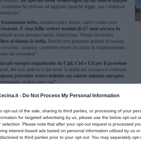
o tutelato,
un operaio della Wolksvagen ha un salario doppio
Germania ha provato ad aggirare qualche legge, ma i sindacati
 domicilio".
 frantumato tutto,
uomini contro donne, nativi contro non
 insieme.
È una follia vedere uomini di 67 anni ancora in
attuali senza nessuna tutela. Quest'anno 70mila lavoratori
ltre al danno la beffa.
Perché non potranno godere di nessun
e crescenti - auspica - potrebbe essere un inizio di miglioramento,
uto dei lavoratori".
acati europei organizzato da Cgil, Cisl e Uil per il prossimo
acati, del sud, dell'est e del nord. Il sindacato europeo è contrario
posta potrebbe essere istituire un salario minimo europeo.
eterminato, si deve fare così".
nni
chiede a
Camusso
cosa farebbe se avesse la bacchetta
cina.it -
Do Not Process My Personal Information
a corruzione, o dell'evasione o della patrimoniale. Non tutti e
are posti di lavoro per i giovani".
to opt-out of the sale, sharing to third parties, or processing of your per
formation for targeted advertising by us, please use the below opt-out s
r selection. Please note that after your opt-out request is processed y
eing interest-based ads based on personal information utilized by us or
disclosed to third parties prior to your opt-out. You may separately opt-