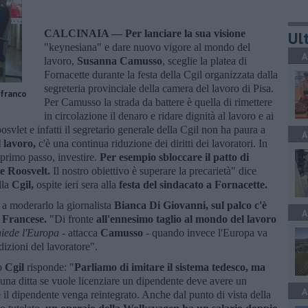
CALCINAIA —
Per lanciare la sua visione
Ult
"keynesiana" e dare nuovo vigore al mondo del
A
lavoro,
Susanna Camusso
, sceglie la platea di
Fornacette durante la festa della Cgil organizzata dalla
segreteria provinciale della camera del lavoro di Pisa.
nfranco
Per Camusso la strada da battere è quella di rimettere
in circolazione il denaro e ridare dignità al lavoro e ai
osvlet e infatti il segretario generale della Cgil non ha paura a
A
l lavoro,
c'è una continua riduzione dei diritti dei lavoratori. In
 primo passo, investire.
Per esempio sbloccare il patto di
e Roosvelt.
Il nostro obiettivo è superare la precarietà" dice
lla
Cgil,
ospite ieri sera alla
festa del sindacato a Fornacette.
a moderarlo la giornalista
Bianca Di Giovanni, sul palco c'è
A
l Francese.
"Di fronte
all'ennesimo taglio al mondo del lavoro
hiede l'Europa
- attacca
Camusso
- quando invece l'Europa va
izioni del lavoratore".
io
Cgil
risponde: "
Parliamo di imitare il sistema tedesco, ma
una ditta se vuole licenziare un dipendente deve avere un
A
 il dipendente venga reintegrato. Anche dal punto di vista della