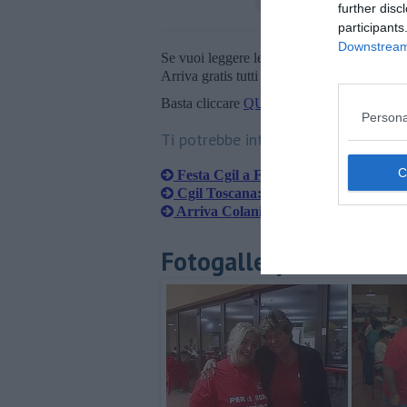
further disc
participants
Downstream 
Se vuoi leggere le notizie principali della T
Arriva gratis tutti i giorni alle 20:00 dirett
Basta cliccare
QUI
Persona
Ti potrebbe interessare anche:
Festa Cgil a Fornacette, Camusso all
Cgil Toscana: "Altri 5mila precari pe
Arriva Colaninno, in duecento "assed
Fotogallery