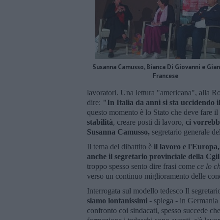
Susanna Camusso, Bianca Di Giovanni e Gia
Francese
lavoratori. Una lettura "americana", alla Ro
dire:
"In Italia da anni si sta uccidendo i
questo momento è lo Stato che deve fare il
stabilità
, creare posti di lavoro,
ci vorrebb
Susanna Camusso,
segretario generale de
Il tema del dibattito è
il lavoro e l'Europa,
anche il segretario provinciale della Cgi
troppo spesso sento dire frasi come
ce lo c
verso un continuo miglioramento delle cond
Interrogata sul modello tedesco Il segretar
siamo lontanissimi
- spiega - in Germania 
confronto coi sindacati, spesso succede che