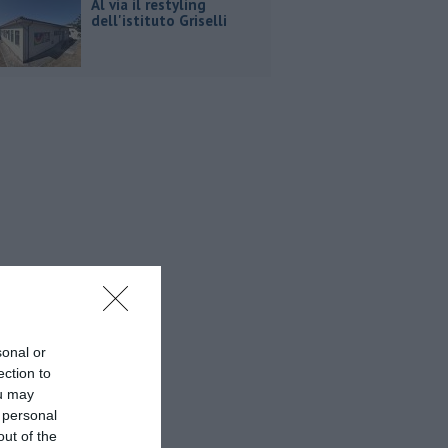
Al via il restyling
dell'istituto Griselli
sonal or
ection to
ou may
 personal
out of the