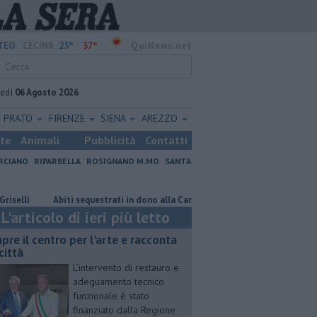
25°
37°
TEO:
CECINA
QuiNews.net
vedì
06 Agosto 2026
PRATO
FIRENZE
SIENA
AREZZO
ste
Animali
Pubblicità
Contatti
RCIANO
RIPARBELLA
ROSIGNANO M.MO
SANTA
Abiti sequestrati in dono alla Caritas
Ancora una scossa di terremot
L'articolo di ieri più letto
apre il centro per l'arte e racconta
città
L’intervento di restauro e
adeguamento tecnico
funzionale è stato
finanziato dalla Regione