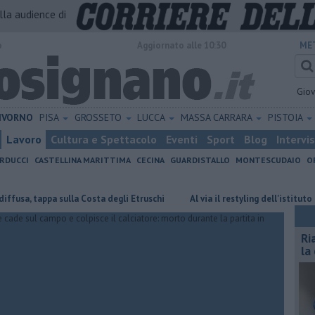
alla audience di
o
Aggiornato alle 10:30
ME
Gio
IVORNO
PISA
GROSSETO
LUCCA
MASSA CARRARA
PISTOIA
Lavoro
Cultura e Spettacolo
Eventi
Sport
Blog
Intervi
RDUCCI
CASTELLINA MARITTIMA
CECINA
GUARDISTALLO
MONTESCUDAIO
O
appa sulla Costa degli Etruschi
Al via il restyling dell'istituto Griselli
Ri
la 