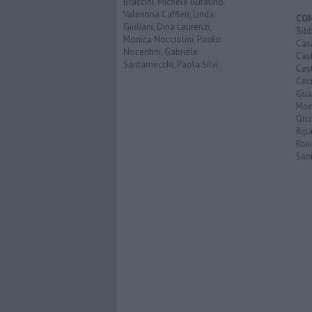
Braccini, Michele Bufalino,
Valentina Caffieri, Linda
CO
Giuliani, Dina Laurenzi,
Bib
Monica Nocciolini, Paolo
Cas
Nocentini, Gabriele
Cas
Santarnecchi, Paola Silvi.
Cast
Cec
Guar
Mon
Orc
Ripa
Ros
San