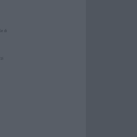
le di
zzi