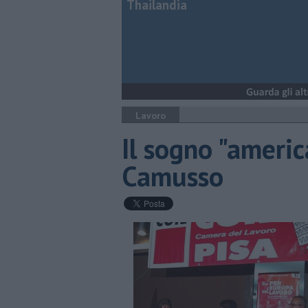
Thailandia
Lavoro
Il sogno "ameri
Camusso