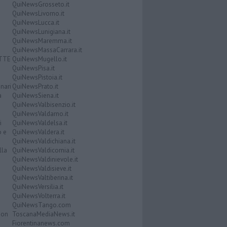
QuiNewsGrosseto.it
QuiNewsLivorno.it
QuiNewsLucca.it
QuiNewsLunigiana.it
QuiNewsMaremma.it
QuiNewsMassaCarrara.it
ATTE
QuiNewsMugello.it
QuiNewsPisa.it
QuiNewsPistoia.it
nari
QuiNewsPrato.it
a
QuiNewsSiena.it
QuiNewsValbisenzio.it
QuiNewsValdarno.it
i
QuiNewsValdelsa.it
o e
QuiNewsValdera.it
QuiNewsValdichiana.it
lla
QuiNewsValdicornia.it
QuiNewsValdinievole.it
QuiNewsValdisieve.it
QuiNewsValtiberina.it
QuiNewsVersilia.it
QuiNewsVolterra.it
QuiNewsTango.com
Don
ToscanaMediaNews.it
Fiorentinanews.com