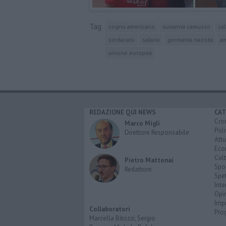
Tag
sogno americano
susanna camusso
cal
sindacato
salario
germania nazista
am
unione europea
REDAZIONE QUI NEWS
CAT
Cro
Marco Migli
Poli
Direttore Responsabile
Attu
Eco
Cult
Pietro Mattonai
Spo
Redattore
Spet
Inte
Opi
Imp
Collaboratori
Pro
Marcella Bitozzi, Sergio