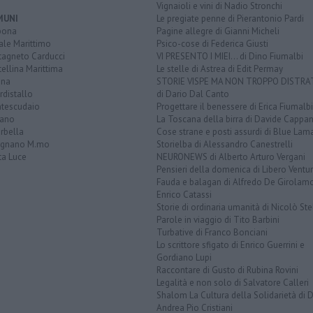
Vignaioli e vini di Nadio Stronchi
MUNI
Le pregiate penne di Pierantonio Pardi
bona
Pagine allegre di Gianni Micheli
ale Marittimo
Psico-cose di Federica Giusti
tagneto Carducci
VI PRESENTO I MIEI... di Dino Fiumalbi
ellina Marittima
Le stelle di Astrea di Edit Permay
ina
STORIE VISPE MA NON TROPPO DISTR
distallo
di Dario Dal Canto
tescudaio
Progettare il benessere di Erica Fiumalbi
iano
La Toscana della birra di Davide Cappan
rbella
Cose strane e posti assurdi di Blue Lam
ignano M.mo
Storielba di Alessandro Canestrelli
ta Luce
NEURONEWS di Alberto Arturo Vergani
Pensieri della domenica di Libero Ventur
Fauda e balagan di Alfredo De Girolam
Enrico Catassi
Storie di ordinaria umanità di Nicolò Ste
Parole in viaggio di Tito Barbini
Turbative di Franco Bonciani
Lo scrittore sfigato di Enrico Guerrini e
Gordiano Lupi
Raccontare di Gusto di Rubina Rovini
Legalità e non solo di Salvatore Calleri
Shalom La Cultura della Solidarietà di 
Andrea Pio Cristiani