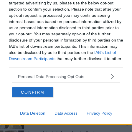
"Superare lo stallo del settore balneare"
targeted advertising by us, please use the below opt-out
section to confirm your selection. Please note that after your
opt-out request is processed you may continue seeing
"Puntiamo su imprese, infrastrutture e ambiente"
interest-based ads based on personal information utilized by
us or personal information disclosed to third parties prior to
"Servono medici per oncoematologia"
your opt-out. You may separately opt-out of the further
disclosure of your personal information by third parties on the
Smith: "la partita non è chiusa ma neanche vinta"
IAB’s list of downstream participants. This information may
also be disclosed by us to third parties on the
IAB’s List of
"Rugo stai sereno"
Downstream Participants
that may further disclose it to other
third parties.
Rugo risponde alla Lega
Personal Data Processing Opt Outs
Non si placa la polemica fra Gasperini e Lippi
CONFIRM
Circoscrizione livornese, i più votati
"Da mesi manca il logopedista"
Data Deletion
Data Access
Privacy Policy
Pd toscano primo partito ma il secondo è la Lega