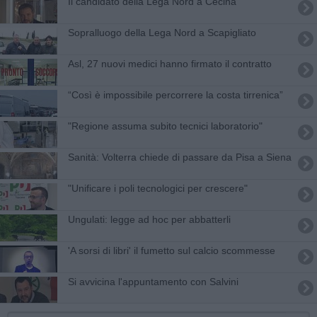
Il candidato della Lega Nord a Cecina
Sopralluogo della Lega Nord a Scapigliato
Asl, 27 nuovi medici hanno firmato il contratto
“Così è impossibile percorrere la costa tirrenica”
"Regione assuma subito tecnici laboratorio"
Sanità: Volterra chiede di passare da Pisa a Siena
"Unificare i poli tecnologici per crescere"
Ungulati: legge ad hoc per abbatterli
'A sorsi di libri' il fumetto sul calcio scommesse
Si avvicina l'appuntamento con Salvini