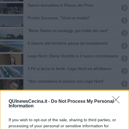
Salvini domattina in Piazza dei Priori
Pronto Soccorso, "Vicini ai medici"
“Bene Salvini su pedaggi, giù tratte più care”
Il rilancio del territorio passa da investimenti
Lega Nord, Elena Vizzotto è il nuovo commissario
Il Pd si lecca le ferite, Lega Nord va all'attacco
"Non scendiamo in piazza con Lega Nord"
Un nuovo presidente per Fratelli d'Italia
QUInewsCecina.it -
Do Not Process My Personal
Information
Massimiliano Rugo lascia Fratelli d'Italia
Aumenti della Tari, chiesti chiarimenti
If you wish to opt-out of the sale, sharing to third parties, or
processing of your personal or sensitive information for