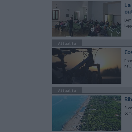
La
ou
L’Am
l’ap
Attualità
Cos
Ecco
nell
Attualità
Bi
Si c
comu