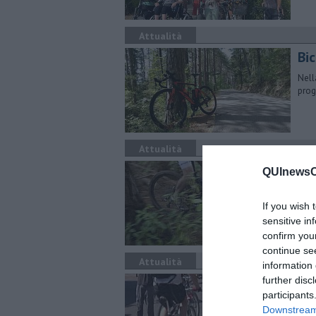
Attualità
Bic
Nell
prog
Attualità
Bic
QUInewsCe
Pres
per 
If you wish 
sensitive in
confirm you
continue se
Attualità
information 
Si 
further disc
participants
Il p
Downstream 