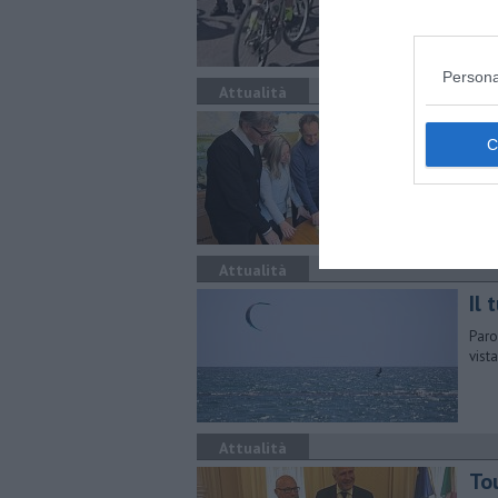
fond
Persona
Attualità
Ci
Bibb
"Tap
Attualità
​Il
Paro
vist
Attualità
To