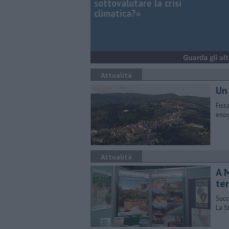
sottovalutare la crisi
climatica?»
Attualità
Un 
Fiss
enog
Attualità
A 
ter
Succ
La S