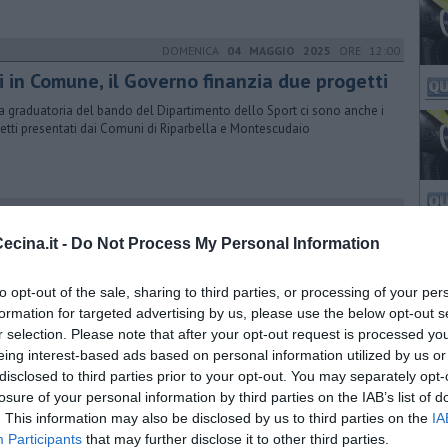
DOMENICA
04 MAGGIO 2025
ORE 12:00
i in Comune, il Governo finanzia due progetti
a graduatoria del bando del Dipartimento dello Sport ci sono anche i
etti presentati dai Comuni di Riparbella e Montescudaio
SABATO
14 GIUGNO 2025
ORE 08:46
i in Comune, presentate le iniziative vincenti
cina.it -
Do Not Process My Personal Information
entate le esperienze e le iniziative delle amministrazioni comunali
promuovere la bicicletta come strumento di mobilità sostenibile
to opt-out of the sale, sharing to third parties, or processing of your per
formation for targeted advertising by us, please use the below opt-out s
r selection. Please note that after your opt-out request is processed y
eing interest-based ads based on personal information utilized by us or
MERCOLEDÌ
01 NOVEMBRE 2017
ORE 17:45
disclosed to third parties prior to your opt-out. You may separately opt-
amplia la rete ciclabile e pedonale
losure of your personal information by third parties on the IAB’s list of
. This information may also be disclosed by us to third parties on the
IA
rogetto Istrice è arrivato secondo al bando regionale che intercetta
Participants
that may further disclose it to other third parties.