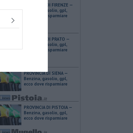
PROVINCIA DI FIRENZE — ​
Benzina, gasolio, gpl,
ecco dove risparmiare
PROVINCIA DI PRATO — ​
Benzina, gasolio, gpl,
ecco dove risparmiare
PROVINCIA DI SIENA — ​
Benzina, gasolio, gpl,
ecco dove risparmiare
PROVINCIA DI PISTOIA — ​
Benzina, gasolio, gpl,
ecco dove risparmiare