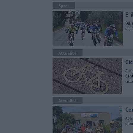
Sport
E' 
Oltre
dedi
Attualità
Ci
Aacc
Card
cicla
Attualità
Cec
Aper
prom