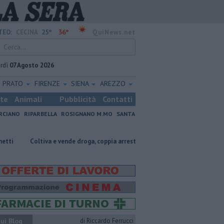
25°
36°
TEO:
CECINA
QuiNews.net
rdì
07 Agosto 2026
PRATO
FIRENZE
SIENA
AREZZO
ste
Animali
Pubblicità
Contatti
RCIANO
RIPARBELLA
ROSIGNANO M.MO
SANTA
iva e vende droga, coppia arrestata
Cade dallo scooter, 55enne grave
ui Blog
di Riccardo Ferrucci