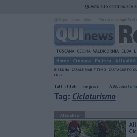
Questo sito contribuisce 
QUI
quotidiano online.
Percorso semplificat
TOSCANA
CECINA
VALDICORNIA
ELBA
L
Home
Cronaca
Politica
Attualità
BIBBONA
CASALE MARITTIMO
CASTAGNETO CA
LUCE
a
Cade dallo scooter, 55enne grave
Tutti i titoli:
A Bibbona la finale regionale 
Tag:
Cicloturismo
Attualità
All
Ci