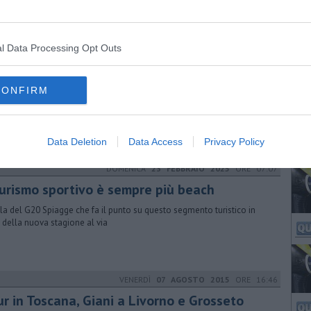
i europei per la mobilità dolce
l Data Processing Opt Outs
VENERDÌ
31 GENNAIO 2025
ORE 11:38
cloturismo, da Bibbona un nuovo itinerario
CONFIRM
ona e la Costa degli Etruschi nella guida di Alvento. Il sindaco Fedeli:
pa ideale. La chiave per ampliare l’offerta turistica"
Data Deletion
Data Access
Privacy Policy
DOMENICA
23 FEBBRAIO 2025
ORE 07:07
 turismo sportivo è sempre più beach
la del G20 Spiagge che fa il punto su questo segmento turistico in
a della nuova stagione al via
VENERDÌ
07 AGOSTO 2015
ORE 16:46
ur in Toscana, Giani a Livorno e Grosseto