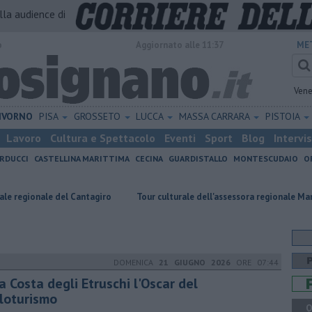
alla audience di
o
Aggiornato alle 11:37
ME
Vene
IVORNO
PISA
GROSSETO
LUCCA
MASSA CARRARA
PISTOIA
Lavoro
Cultura e Spettacolo
Eventi
Sport
Blog
Intervi
RDUCCI
CASTELLINA MARITTIMA
CECINA
GUARDISTALLO
MONTESCUDAIO
O
del Cantagiro
Tour culturale dell'assessora regionale Manetti
Colt
DOMENICA
21 GIUGNO 2026
ORE 07:44
a Costa degli Etruschi l'Oscar del
cloturismo
Q