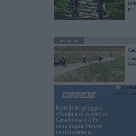
La R
per 
Attualità
Ci
Coin
Grav
Bonelli in spiaggia:
«Sembra di essere ai
Caraibi ma è il Po
senz'acqua. Perché
continuiamo a