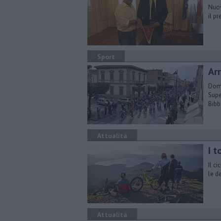
Nuov
il p
Sport
Arr
Dome
Supe
Bib
Attualità
​I 
Il c
le de
Attualità