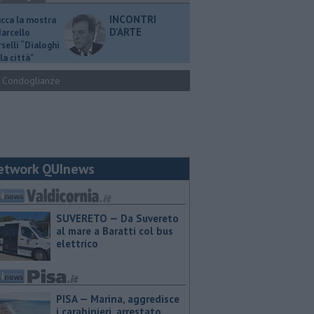
INCONTRI
ucca la mostra
D'ARTE
Marcello
selli “Dialoghi
la città"
Condoglianze
etwork QUInews
SUVERETO — Da Suvereto
al mare a Baratti col bus
elettrico
PISA — Marina, aggredisce
i carabinieri, arrestato