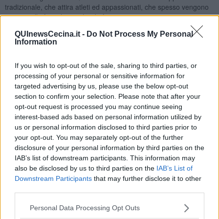
tradizionale, che attira atleti ed appassionati, che spesso vengono
insieme alle famiglie, anche da fuori regione”.
La corsa prevede due percorsi:
uno corto, di 83,3 km, e uno
QUInewsCecina.it -
Do Not Process My Personal
lungo, di 131,3 km. L’itinerario tocca Bibbona, Casale e si divide in
Information
località Grisella: da qui il percorso corto va verso Ponteginori e sale
fino a Montecatini mentre l’altro allunga verso Canneto, Serrazzano
If you wish to opt-out of the sale, sharing to third parties, or
e Pomarance per poi rincongiungersi e scendere fino a Casa
processing of your personal or sensitive information for
Giusti, quindi a Montescudaio, Guardistallo, Casale e nuovamente
targeted advertising by us, please use the below opt-out
Cecina, con gli arrivi previsti a partire da mezzogiorno fino al
section to confirm your selection. Please note that after your
pomeriggio. Il centro logistico della manifestazione è al DopoLavoro
opt-out request is processed you may continue seeing
Ferroviario ed è qui che si terrà il pasta party a fine gara (lungo il
interest-based ads based on personal information utilized by
percorso sono stati individuati tre punti ristoro).
us or personal information disclosed to third parties prior to
your opt-out. You may separately opt-out of the further
disclosure of your personal information by third parties on the
IAB’s list of downstream participants. This information may
La corsa è stata preceduta dalla “Ciclovagando”, evento di
also be disclosed by us to third parties on the
IAB’s List of
cicloturismo, dello scorso 10 marzo e vedrà questo sabato un
Downstream Participants
that may further disclose it to other
mercatino espositivo allestito in piazza Guerrazzi. "Si tratta di
third parties.
manifestazioni molto importanti per noi - ha sottolineato
l’assessore al Turismo Giuseppe Antonio Costantino
-,
Personal Data Processing Opt Outs
fondamentali perché ci permettono di divulgare l’immagine di