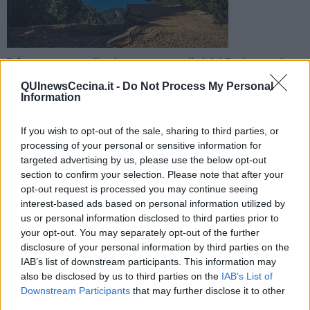
Il Comune sta studiando un progetto di ciclobike legato al
turismo sulla Costa degli Etruschi. Ieri un sopralluogo con un
QUInewsCecina.it -
Do Not Process My Personal
tour operator internazionale
Information
If you wish to opt-out of the sale, sharing to third parties, or
processing of your personal or sensitive information for
targeted advertising by us, please use the below opt-out
section to confirm your selection. Please note that after your
ROSIGNANO M.MO —
La promozione del territorio passa dalle
opt-out request is processed you may continue seeing
bici
. E' proprio in sella alle due ruote che il Comune sta pensando
interest-based ads based on personal information utilized by
di
attrarre turisti sul territorio
, lungo la pittoresca Costa degli
Etruschi ed è per questo che nella giornata di ieri, giovedì 7 luglio,
us or personal information disclosed to third parties prior to
si è svolto un sopralluogo per
ItalyBikeTour
, il primo tour operator
your opt-out. You may separately opt-out of the further
brasiliano specializzato nell’organizzazione di tour in bicicletta in
disclosure of your personal information by third parties on the
Italia, in partnership con il network
Factorymedia
che conta 136
IAB’s list of downstream participants. This information may
milioni di lettori.
also be disclosed by us to third parties on the
IAB’s List of
Downstream Participants
that may further disclose it to other
“Questo - ha dichiarato l’assessore
Licia Montagnani
- è un primo
third parties.
passo per un maggiore sviluppo del cicloturismo. Ritengo infatti che