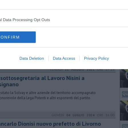
to ci sono 115 milioni di euro e l'apertura ad altre imprese
l Data Processing Opt Outs
DOMENICA
08 MARZO 2015
ORE 08:00
ltempo: lunedi la visita del sottosegretario
CONFIRM
orevole Silvia Velo farà un sopralluogo anche a Bolgheri
Data Deletion
Data Access
Privacy Policy
VENERDÌ
21 MAGGIO 2021
ORE 17:13
 sottosegretaria al Lavoro Nisini a
signano
isitato la Solvay e altre aziende del territorio accompagnato
'onorevole della Lega Potenti e altri esponenti del partito
GIOVEDÌ
04 LUGLIO 2024
ORE 16:00
ancarlo Dionisi nuovo prefetto di Livorno