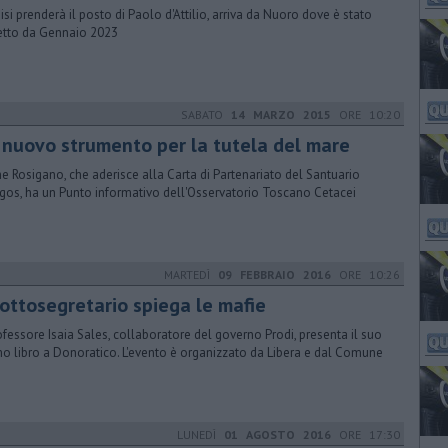
isi prenderà il posto di Paolo d'Attilio, arriva da Nuoro dove è stato
etto da Gennaio 2023
SABATO
14 MARZO 2015
ORE 10:20
 nuovo strumento per la tutela del mare
e Rosigano, che aderisce alla Carta di Partenariato del Santuario
gos, ha un Punto informativo dell'Osservatorio Toscano Cetacei
MARTEDÌ
09 FEBBRAIO 2016
ORE 10:26
sottosegretario spiega le mafie
rofessore Isaia Sales, collaboratore del governo Prodi, presenta il suo
mo libro a Donoratico. L'evento è organizzato da Libera e dal Comune
LUNEDÌ
01 AGOSTO 2016
ORE 17:30