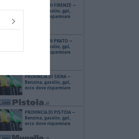
PROVINCIA DI FIRENZE — ​
Benzina, gasolio, gpl,
ecco dove risparmiare
PROVINCIA DI PRATO — ​
Benzina, gasolio, gpl,
ecco dove risparmiare
PROVINCIA DI SIENA — ​
Benzina, gasolio, gpl,
ecco dove risparmiare
PROVINCIA DI PISTOIA — ​
Benzina, gasolio, gpl,
ecco dove risparmiare