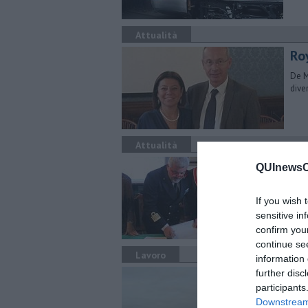
Attualità
Ro
De M
dive
Attualità
Tut
QUInewsCe
Ceci
part
If you wish 
Comu
sensitive in
confirm you
continue se
Lavoro
information 
La 
further disc
participants
Regi
Downstream 