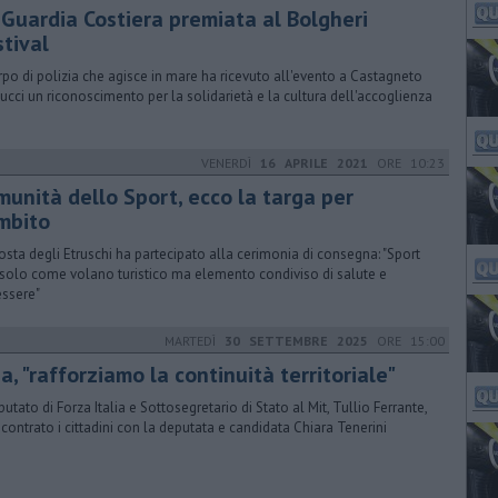
 Guardia Costiera premiata al Bolgheri
stival
orpo di polizia che agisce in mare ha ricevuto all'evento a Castagneto
ucci un riconoscimento per la solidarietà e la cultura dell'accoglienza
VENERDÌ
16 APRILE 2021
ORE 10:23
munità dello Sport, ecco la targa per
ambito
osta degli Etruschi ha partecipato alla cerimonia di consegna: "Sport
solo come volano turistico ma elemento condiviso di salute e
ssere"
MARTEDÌ
30 SETTEMBRE 2025
ORE 15:00
a, "rafforziamo la continuità territoriale"
putato di Forza Italia e Sottosegretario di Stato al Mit, Tullio Ferrante,
ncontrato i cittadini con la deputata e candidata Chiara Tenerini