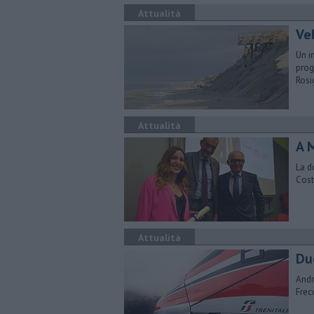
Attualità
Vel
Un i
prog
Ros
Attualità
A M
La d
Cost
Attualità
Du
Andr
Frec