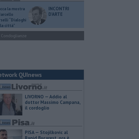
INCONTRI
ucca la mostra
D'ARTE
Marcello
selli “Dialoghi
la città"
Condoglianze
etwork QUInews
LIVORNO — Addio al
dottor Massimo Campana,
il cordoglio
PISA — Stojilkovic al
Rapid Bucarest, ora è