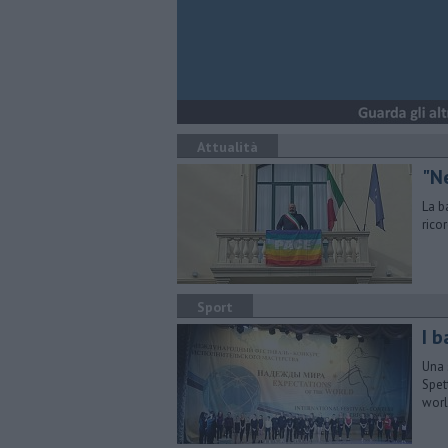
Attualità
"N
La b
rico
Sport
I b
Una 
Spet
wor