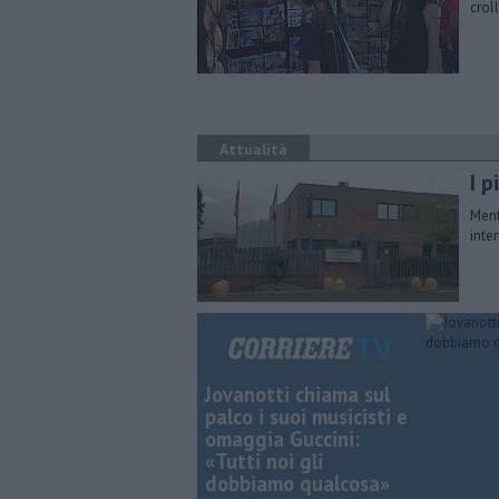
crol
Attualità
I 
Ment
inte
Jovanotti chiama sul
palco i suoi musicisti e
omaggia Guccini:
«Tutti noi gli
dobbiamo qualcosa»