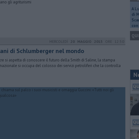
lano gli agriturismi
A L
di 
Scar
con 
QUI
MERCOLEDÌ
20 MAGGIO 2015
ORE 12:50
piani di Schlumberger nel mondo
re si aspetta di conoscere il futuro della Smith di Saline, la stampa
rnazionale si occupa del colosso dei servizi petroliferi che la controlla
N