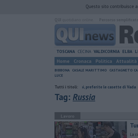
Questo sito contribuisce 
QUI
quotidiano online.
Percorso semplificat
TOSCANA
CECINA
VALDICORNIA
ELBA
L
Home
Cronaca
Politica
Attualità
BIBBONA
CASALE MARITTIMO
CASTAGNETO CA
LUCE
anetti
Comuni non comuni, preferite le casette di Vada
Tutti i titoli:
Estempora
Tag:
Russia
Lavoro
Tu
La c