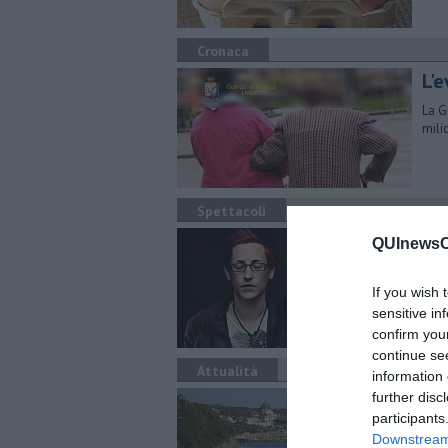
Cronaca
L'e
La G
mili
Spettacoli
Il 
QUInewsCe
​Con
si e
If you wish 
sensitive in
confirm you
continue se
Attualità
information 
Ai 
further disc
participants
Nel 
Downstream 