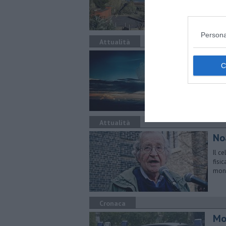
cinq
Persona
Attualità
La
Cast
che 
Attualità
No
Il c
fisic
mon
Cronaca
Mol