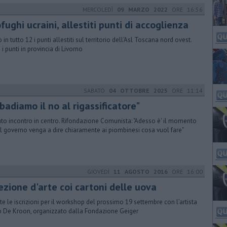
MERCOLEDÌ
09 MARZO 2022
ORE 16:56
fughi ucraini, allestiti punti di accoglienza
in tutto 12 i punti allestiti sul territorio dell'Asl Toscana nord ovest.
 i punti in provincia di Livorno
SABATO
04 OTTOBRE 2025
ORE 11:14
badiamo il no al rigassificatore"
to incontro in centro. Rifondazione Comunista: "Adesso è' il momento
il governo venga a dire chiaramente ai piombinesi cosa vuol fare"
GIOVEDÌ
11 AGOSTO 2016
ORE 16:00
ezione d'arte coi cartoni delle uova
te le iscrizioni per il workshop del prossimo 19 settembre con l’artista
 De Kroon, organizzato dalla Fondazione Geiger