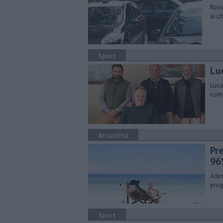
Rosi
ai ci
Sport
Lu
Luca
comu
Attualità
​Pr
96
Ades
prog
Sport