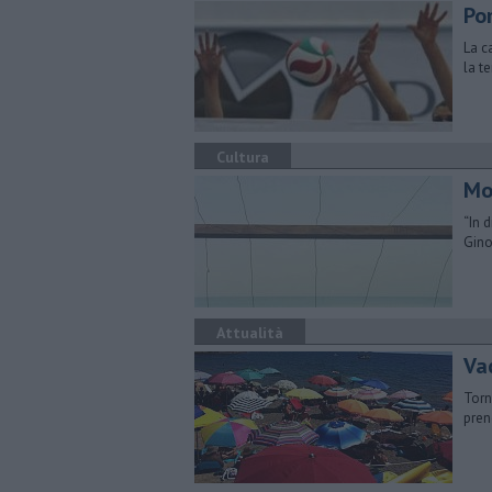
Po
La c
la t
Cultura
Mos
“In 
Gino
Attualità
Va
Torn
preno