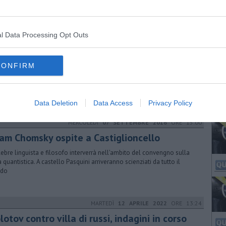
ue per cento rispetto al 2014. Sono arrivati oltre 600mila viaggiatori
l Data Processing Opt Outs
LUNEDÌ
25 SETTEMBRE 2017
ORE 11:36
 bomba atomica nell'era Trump
CONFIRM
iglioncello ha ospitato un simposio di tre giorni sul disarmo nucleare,
ha messo attorno a un tavolo studiosi e scienziati di livello mondiale
Data Deletion
Data Access
Privacy Policy
MERCOLEDÌ
07 SETTEMBRE 2016
ORE 15:00
am Chomsky ospite a Castiglioncello
elebre linguista e filosofo interverrà nell'ambito del convengno sulla
a quantistica. A castello Pasquini arriveranno scienziati da tutto il
do
MARTEDÌ
12 APRILE 2022
ORE 13:24
otov contro villa di russi, indagini in corso