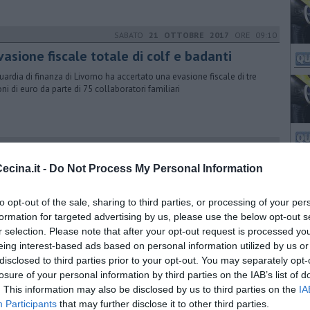
SABATO
21 OTTOBRE 2017
ORE 09:10
vasione fiscale totale di colf e badanti
uardia di finanza di Livorno ha accertato una evasione fiscale di tre
oni di euro da parte di 75 collaboratori familiari
SABATO
30 MAGGIO 2015
ORE 11:30
flamenco risuona nel Castello
cina.it -
Do Not Process My Personal Information
 la partecipazione di D.D. Lowka, il contrabbassista dei Quadro Nuevo
sibiranno a Querceto i musicisti Jan Pascal e Alexander Kilian
to opt-out of the sale, sharing to third parties, or processing of your per
formation for targeted advertising by us, please use the below opt-out s
r selection. Please note that after your opt-out request is processed y
eing interest-based ads based on personal information utilized by us or
VENERDÌ
06 MAGGIO 2016
ORE 16:57
disclosed to third parties prior to your opt-out. You may separately opt-
turisti piace... Rosignano
losure of your personal information by third parties on the IAB’s list of
. This information may also be disclosed by us to third parties on the
IA
2015 il numero di presenze nel territorio comunale è cresciuto del
Participants
that may further disclose it to other third parties.