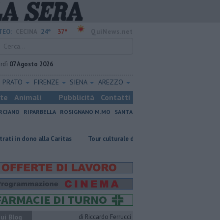
24°
37°
TEO:
CECINA
QuiNews.net
rdì
07 Agosto 2026
PRATO
FIRENZE
SIENA
AREZZO
ste
Animali
Pubblicità
Contatti
RCIANO
RIPARBELLA
ROSIGNANO M.MO
SANTA
la Caritas
Tour culturale dell'assessora regionale Manetti
Comuni 
ui Blog
di Riccardo Ferrucci