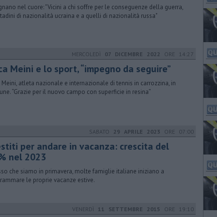
gnano nel cuore: "Vicini a chi soffre per le conseguenze della guerra,
ttadini di nazionalità ucraina e a quelli di nazionalità russa"
MERCOLEDÌ
07 DICEMBRE 2022
ORE 14:27
ca Meini e lo sport, “impegno da seguire”
 Meini, atleta nazionale e internazionale di tennis in carrozzina, in
ne. “Grazie per il nuovo campo con superficie in resina”
SABATO
29 APRILE 2023
ORE 07:00
estiti per andare in vacanza: crescita del
% nel 2023
so che siamo in primavera, molte famiglie italiane iniziano a
rammare le proprie vacanze estive.
VENERDÌ
11 SETTEMBRE 2015
ORE 19:10