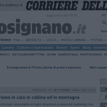
alla audience di
o
Aggiornato alle 18:50
ME
Vene
IVORNO
PISA
GROSSETO
LUCCA
MASSA CARRARA
PISTOIA
Lavoro
Cultura e Spettacolo
Eventi
Sport
Blog
Intervi
RDUCCI
CASTELLINA MARITTIMA
CECINA
GUARDISTALLO
MONTESCUDAIO
O
nea di Pittura, decine di premi e menzioni
Abiti sequestrati in dono al
MERCOLEDÌ
17 SETTEMBRE 2014
ORE 18:59
rismo in calo in collina ed in montagna
osta tiene, nonostante un luglio disastroso a causa del maltempo, ma
Q