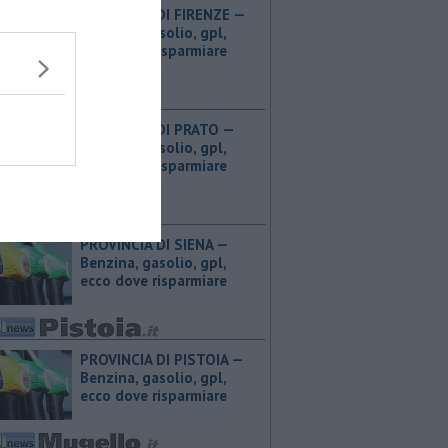
PROVINCIA DI FIRENZE — ​
Benzina, gasolio, gpl,
ecco dove risparmiare
PROVINCIA DI PRATO — ​
Benzina, gasolio, gpl,
ecco dove risparmiare
PROVINCIA DI SIENA — ​
Benzina, gasolio, gpl,
ecco dove risparmiare
PROVINCIA DI PISTOIA — ​
Benzina, gasolio, gpl,
ecco dove risparmiare