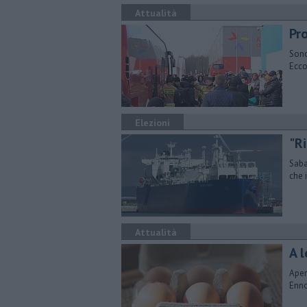
Attualità
Pro
Sono 
Ecco
Elezioni
"Ri
Saba
che 
Attualità
A l
Aper
Enno