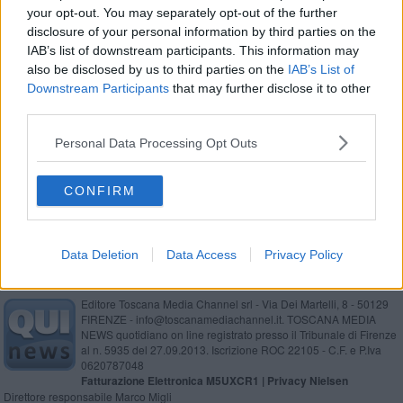
your opt-out. You may separately opt-out of the further
Malattie e mortalità, ok a studio epidemiologico
disclosure of your personal information by third parties on the
IAB’s list of downstream participants. This information may
Sicurezza sul lavoro, formazione per le imprese
also be disclosed by us to third parties on the
IAB’s List of
Downstream Participants
that may further disclose it to other
Disarmo, convegno internazionale e tavolo
third parties.
rotonda
Terapia forestale, avanti col progetto di ricerca
Personal Data Processing Opt Outs
Cinque trombe marine in dieci anni, caso studio
CONFIRM
Data Deletion
Data Access
Privacy Policy
Editore Toscana Media Channel srl - Via Dei Martelli, 8 - 50129
FIRENZE - info@toscanamediachannel.it. TOSCANA MEDIA
NEWS quotidiano on line registrato presso il Tribunale di Firenze
al n. 5935 del 27.09.2013. Iscrizione ROC 22105 - C.F. e P.Iva
0620787048
Fatturazione Elettronica M5UXCR1 |
Privacy Nielsen
Direttore responsabile Marco Migli