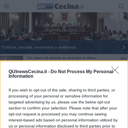
Cultura, sociale, economia e ambiente
Un piano di azione su energia e clima
Gioco d'azzardo, studio per mappare il territorio
QUInewsCecina.it -
Do Not Process My Personal
Information
Scompenso cardiaco, Pasanisi referente Asl
If you wish to opt-out of the sale, sharing to third parties, or
Sicurezza internazionale, un convegno per
processing of your personal or sensitive information for
parlarne
targeted advertising by us, please use the below opt-out
section to confirm your selection. Please note that after your
"Questionario Covid? Diffusione cospicua"
opt-out request is processed you may continue seeing
interest-based ads based on personal information utilized by
Trombe marine, parte uno studio con gli esperti
us or personal information disclosed to third parties prior to