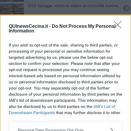
G20 Spiagge, verso lo status di comunità marine
Tour parlamentare per i sindaci del G20 Spiagge
QUInewsCecina.it -
Do Not Process My Personal
Information
Bibbona e le altre Comunità marine a confronto
​Il turismo sportivo è sempre più beach
If you wish to opt-out of the sale, sharing to third parties, or
processing of your personal or sensitive information for
Il G20 Spiagge illustra le azioni per l'ambiente
targeted advertising by us, please use the below opt-out
section to confirm your selection. Please note that after your
opt-out request is processed you may continue seeing
G20 Spiagge, nuovo summit sul turismo
interest-based ads based on personal information utilized by
us or personal information disclosed to third parties prior to
Via al disegno di legge sulle comunità marine
your opt-out. You may separately opt-out of the further
disclosure of your personal information by third parties on the
Ambiente e demanio al centro del G20 Spiagge
IAB’s list of downstream participants. This information may
also be disclosed by us to third parties on the
IAB’s List of
Città balneari, ora il focus con il nuovo Governo
Downstream Participants
that may further disclose it to other
third parties.
G20 Spiagge, i sindaci incontrano le Regioni
Personal Data Processing Opt Outs