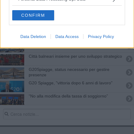
G20 Spiagge, insieme per salvaguardare
l'ambiente
CONFIRM
Bibbona il più piccolo comune del G20 spiagge
Status comunità marine, obiettivo 2024
Data Deletion
Data Access
Privacy Policy
Si allarga la rete del G20 Spiagge
Città balneari insieme per uno sviluppo strategico
G20Spiagge, status necessario per gestire
presenze
G20 Spiagge, "vittoria dopo 6 anni di lavoro"
“No alla modifica della tassa di soggiorno”