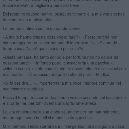
trovare metafora migliore a pensarci bene.
Del resto mi devono nutrire, pulire, concimare e la mia vita dipende
totalmente da qualcun altro.
La mente continua con le domande sceme:
«A me lo hanno chiesto cosa voglio fare?». «Forse perché non
sono maggiorenne, si permettono di tenermi qui?». «E quando
torno a casa?». «A quale casa e per cosa?».
«Basta pensare, ho tanto sonno e per fortuna non ho dolore da
nessuna parte». «In fondo potrei considerarla una pacchia!».
«Niente scuola, niente compiti, niente doveri, niente discussioni con
mia madre». «Ora posso fare quello che mi pare». Mi dico.
«Si fa per dire…!». Imperterrita la mia voce interiore continua nel
suo essere dispettosa.
Passa il tempo trascorrendo piano o veloce secondo chi lo esamina
e a parte me, per tutti diventa una torturante attesa.
La vita continua nella sua globalità, anche per me naturalmente,
ma ad ogni modo in tutti si è modificato qualcosa.
Mi dimettono senza speranza e i miei genitori mi accolgono a casa