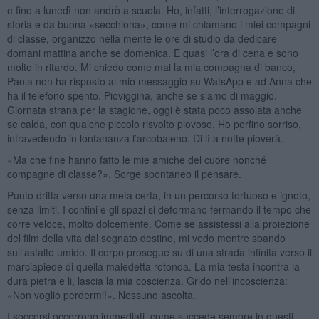
e fino a lunedì non andrò a scuola. Ho, infatti, l’interrogazione di
storia e da buona «secchiona», come mi chiamano i miei compagni
di classe, organizzo nella mente le ore di studio da dedicare
domani mattina anche se domenica. E quasi l’ora di cena e sono
molto in ritardo. Mi chiedo come mai la mia compagna di banco,
Paola non ha risposto al mio messaggio su WatsApp e ad Anna che
ha il telefono spento. Pioviggina, anche se siamo di maggio.
Giornata strana per la stagione, oggi è stata poco assolata anche
se calda, con qualche piccolo risvolto piovoso. Ho perfino sorriso,
intravedendo in lontananza l’arcobaleno. Di lì a notte pioverà.
«Ma che fine hanno fatto le mie amiche del cuore nonché
compagne di classe?». Sorge spontaneo il pensare.
Punto dritta verso una meta certa, in un percorso tortuoso e ignoto,
senza limiti. I confini e gli spazi si deformano fermando il tempo che
corre veloce, molto dolcemente. Come se assistessi alla proiezione
del film della vita dal segnato destino, mi vedo mentre sbando
sull’asfalto umido. Il corpo prosegue su di una strada infinita verso il
marciapiede di quella maledetta rotonda. La mia testa incontra la
dura pietra e li, lascia la mia coscienza. Grido nell’incoscienza:
«Non voglio perdermi!». Nessuno ascolta.
I soccorsi occorrono immediati, come succede sempre in questi