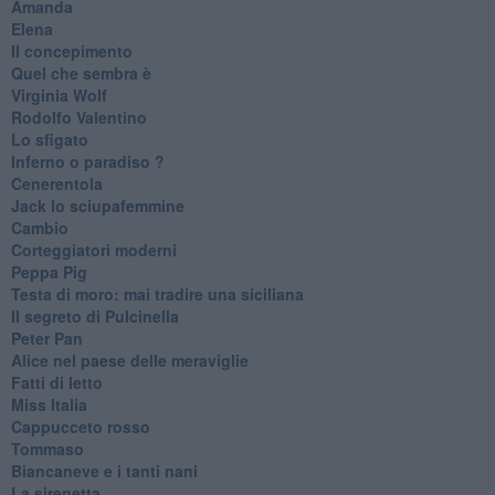
Amanda
Elena
Il concepimento
Quel che sembra è
Virginia Wolf
Rodolfo Valentino
Lo sfigato
Inferno o paradiso ?
Cenerentola
Jack lo sciupafemmine
Cambio
Corteggiatori moderni
Peppa Pig
Testa di moro: mai tradire una siciliana
Il segreto di Pulcinella
Peter Pan
Alice nel paese delle meraviglie
Fatti di letto
Miss Italia
Cappucceto rosso
Tommaso
Biancaneve e i tanti nani
La sirenetta