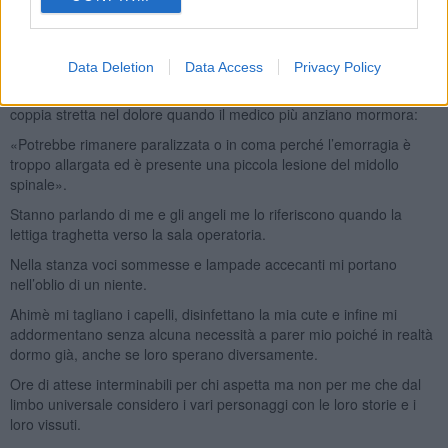
I medici parlano con i miei genitori e tristemente annunciano:
«La ragazza è molto grave!». «Facciamo un tentativo in sala
operatoria per fermare l’emorragia sperando di salvarle la vita».
Data Deletion
Data Access
Privacy Policy
Pianti a dirotto e singhiozzi strozzati persi nell’abbraccio di una
coppia stretta nel dolore quando il medico più anziano mormora:
«Potrebbe rimanere paralizzata o in coma perché l’emorragia è
troppo allargata ed è presente una piccola lesione del midollo
spinale».
Stanno parlando di me e gli angeli me lo riferiscono quando la
lettiga traghetta verso la sala operatoria.
Nella stanza voci sommesse e lampade accecanti mi portano
nell’oblio di un niente.
Ahimè mi tagliano i capelli, disinfettano la mia cute e infine mi
addormentano senza alcuna necessità a parer mio poiché in realtà
dormo già, anche se loro sperano diversamente.
Ore di attese interminabili per chi aspetta ma non per me che dal
limbo universale considero i vari personaggi con le loro storie e i
loro vissuti.