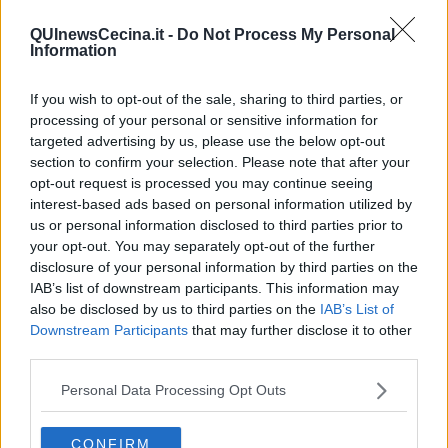
Chiamano. Il telefono squilla a più riprese.
QUInewsCecina.it -
Do Not Process My Personal
Information
Vorrei dire loro di insistere poiché la mia mamma non lo tiene
attaccato alla gonnella come facciamo noi ragazzine: mi
dispiacerebbe non sapesse di me in tempo reale.
If you wish to opt-out of the sale, sharing to third parties, or
processing of your personal or sensitive information for
Sono egoista, forse sarebbe meglio non lo dicessero a nessuno se
non dopo aver risolto la questione con me.
targeted advertising by us, please use the below opt-out
section to confirm your selection. Please note that after your
Non ho potere, aspetto.
opt-out request is processed you may continue seeing
Beh meglio far finta di non sentire ma immagino ugualmente mia
interest-based ads based on personal information utilized by
madre in cucina trafelata ad apparecchiare e a rispondere con una
us or personal information disclosed to third parties prior to
mano mentre tiene il mestolo con l’altra.
your opt-out. You may separately opt-out of the further
disclosure of your personal information by third parties on the
Si ghiaccia il sangue insieme alla cena e tutto è lasciato lì così, non
IAB’s list of downstream participants. This information may
so per quanto tempo.
also be disclosed by us to third parties on the
IAB’s List of
In un intervallo senza memoria vedo mia madre e mio padre chini
Downstream Participants
that may further disclose it to other
su di me a distanza di pochi centimetri dal mio viso che mi tendono
third parties.
le mani per tenermi tra le braccia come quando ero bambina.
Sento la mia mamma quando culla e canta la nenia dei giorni
Personal Data Processing Opt Outs
antichi ma lei non esprime niente a voce ma solo a lacrime
sgorganti dagli occhi sinceri di tutto ciò.
CONFIRM