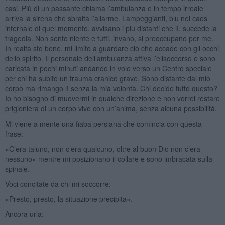
casi. Più di un passante chiama l’ambulanza e in tempo irreale
arriva la sirena che sbraita l’allarme. Lampeggianti, blu nel caos
infernale di quel momento, avvisano i più distanti che lì, succede la
tragedia. Non sento niente e tutti, invano, si preoccupano per me.
In realtà sto bene, mi limito a guardare ciò che accade con gli occhi
dello spirito. Il personale dell’ambulanza attiva l’elisoccorso e sono
caricata in pochi minuti andando in volo verso un Centro speciale
per chi ha subito un trauma cranico grave. Sono distante dal mio
corpo ma rimango lì senza la mia volontà. Chi decide tutto questo?
Io ho bisogno di muovermi in qualche direzione e non vorrei restare
prigioniera di un corpo vivo con un’anima, senza alcuna possibilità.
Mi viene a mente una fiaba persiana che comincia con questa
frase:
«C’era taluno, non c’era qualcuno, oltre al buon Dio non c’era
nessuno» mentre mi posizionano il collare e sono imbracata sulla
spinale.
Voci concitate da chi mi soccorre:
«Presto, presto, la situazione precipita».
Ancora urla: