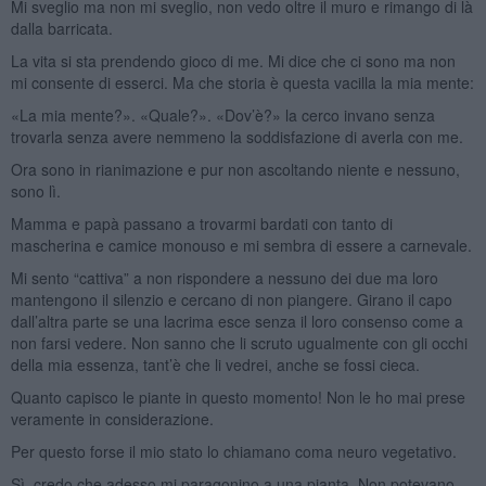
Mi sveglio ma non mi sveglio, non vedo oltre il muro e rimango di là
dalla barricata.
La vita si sta prendendo gioco di me. Mi dice che ci sono ma non
mi consente di esserci. Ma che storia è questa vacilla la mia mente:
«La mia mente?». «Quale?». «Dov’è?» la cerco invano senza
trovarla senza avere nemmeno la soddisfazione di averla con me.
Ora sono in rianimazione e pur non ascoltando niente e nessuno,
sono lì.
Mamma e papà passano a trovarmi bardati con tanto di
mascherina e camice monouso e mi sembra di essere a carnevale.
Mi sento “cattiva” a non rispondere a nessuno dei due ma loro
mantengono il silenzio e cercano di non piangere. Girano il capo
dall’altra parte se una lacrima esce senza il loro consenso come a
non farsi vedere. Non sanno che li scruto ugualmente con gli occhi
della mia essenza, tant’è che li vedrei, anche se fossi cieca.
Quanto capisco le piante in questo momento! Non le ho mai prese
veramente in considerazione.
Per questo forse il mio stato lo chiamano coma neuro vegetativo.
Sì, credo che adesso mi paragonino a una pianta. Non potevano