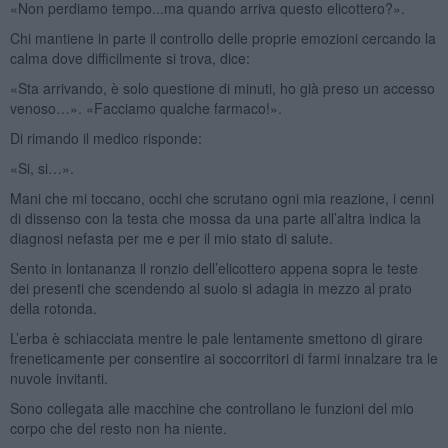
«Non perdiamo tempo...ma quando arriva questo elicottero?».
Chi mantiene in parte il controllo delle proprie emozioni cercando la
calma dove difficilmente si trova, dice:
«Sta arrivando, è solo questione di minuti, ho già preso un accesso
venoso…». «Facciamo qualche farmaco!».
Di rimando il medico risponde:
«Si, si…».
Mani che mi toccano, occhi che scrutano ogni mia reazione, i cenni
di dissenso con la testa che mossa da una parte all’altra indica la
diagnosi nefasta per me e per il mio stato di salute.
Sento in lontananza il ronzio dell’elicottero appena sopra le teste
dei presenti che scendendo al suolo si adagia in mezzo al prato
della rotonda.
L’erba è schiacciata mentre le pale lentamente smettono di girare
freneticamente per consentire ai soccorritori di farmi innalzare tra le
nuvole invitanti.
Sono collegata alle macchine che controllano le funzioni del mio
corpo che del resto non ha niente.