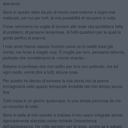
speranza.
Sono in questo stato da più di trenta mesi insieme a sogni mai
realizzati, per cui per tutti, la mia possibilità di recupero è nulla.
Forse nemmeno ho voglia di tornare alla reale vita quotidiana fatta
di problemi, di persone lamentose, di futili questioni per le quali la
gente perfino si scanna.
I miei amici hanno vissuto l’evento come se in realtà fossi già
morta, ma forse è meglio così. È meglio per loro, pensarmi defunta,
piuttosto che considerarmi la «morta vivente».
Ebbene vi confesso che non soffro per loro non potendo, ma ad
ogni modo, vorrei dire a tutti, alcune cose.
Per questo ho deciso di scrivere la mia storia con la penna
immaginaria nello spazio temporale invisibile del mio tempo senza
fine.
Tutto inizia in un giorno qualunque, in una strada percorsa da me
un mucchio di volte.
Sono in sella al mio scooter e indosso il mio casco integrale tenuto
rigorosamente slacciato come richiede l’incoscienza
dell’adolescenza. Ho mille pensieri per la testa, anche se è sabato