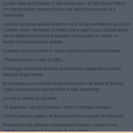
Le mie ossa sono integre, il mio cuore sano, gli altri organi interni
non hanno subito nessun trauma ma ahimè la mia testa si è
frantumata.
Il pronto soccorso pullula di gente ma io ho la precedenza su tutti in
«codice rosso» fermando il traffico come negli incroci col semaforo
con la differenza stavolta di passare senza avere il «verde» e
dentro di me sorrido per questo.
Il medico che mi prende in carico esclama con fretta smisurata:
«Presto andiamo a fare la TAC».
Emorragia cerebrale declama la macchina regalandomi questa
diagnosi di pre morte.
Si consultano un mucchio di camici bianchi e, le divise di diverso
colore, si smuovono per portarmi in sala operatoria.
Le voci si odono da più parti:
«E spacciata, non può farcela e il danno è troppo esteso!».
I miei lo devono sapere. A qualcuno l’arduo compito di chiamare.
Prendono il mio zainetto rovistandone l’interno, trovano il mio
cellulare e carpiscono il numero di mia madre.