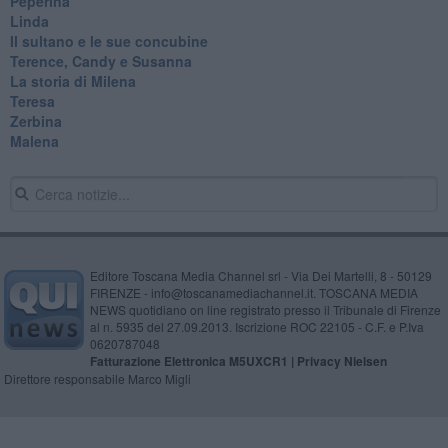
Peperina
Linda
Il sultano e le sue concubine
Terence, Candy e Susanna
La storia di Milena
Teresa
Zerbina
Malena
Editore Toscana Media Channel srl - Via Dei Martelli, 8 - 50129
FIRENZE - info@toscanamediachannel.it. TOSCANA MEDIA
NEWS quotidiano on line registrato presso il Tribunale di Firenze
al n. 5935 del 27.09.2013. Iscrizione ROC 22105 - C.F. e P.Iva
0620787048
Fatturazione Elettronica M5UXCR1 |
Privacy Nielsen
Direttore responsabile Marco Migli
Powered by
Aperion.it