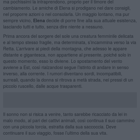
ma pochissimi la intraprendono, proprio per il timore del
cambiamento. Le amiche di Elena si prodigano nel dare consigli,
nel proporre azioni o nel consolarla. Un maggio lontano, ma pur
sempre vicino,
Elena
decide di porre fine alla sua attuale esistenza,
lasciando tutti e tutto, senza dire niente a nessuno.
Prima ancora del sorgere del sole una creatura femminile delicata
e al tempo stesso fragile, ma determinata, s’incammina verso la via
Retta. L’arrivare ai piedi della montagna, che adesso le appare
distante e gigantesca, non appartiene al presente, poiché solo in
questo momento, esso lo diviene. Lo spostamento del vento
avviene a Est, così rialzandosi segue l’istinto di andare in senso
inverso, alla corrente. I rumori diventano sordi, incompatibili,
surreali, quando la donna si ritrova a metà strada, nei pressi di un
piccolo ruscello, dalle acque trasparenti.
Il sonno non si risica a venire, tanto sarebbe ricacciato da lei in
malo modo, al pari dei cattivi animali, così continua il suo cammino
con una piccola torcia, estratta dalla sua saccoccia. Deve
continuare il suo viaggio, fosse l’ultimo della sua vita.