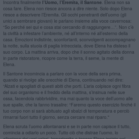
Incontra finalmente
l’Uomo, l’Eremita, il Santone
. Elena non sa
cosa fare. Elena non riesce ancora a dire niente. Solo dopo Elena
riesce a descrivere l’Eremita. Gli occhi penetranti dell’uomo (gli
unici a sembrare giovani) le parlano insieme alla voce cavernosa:
“So perché sei qui e cosa stai cercando di raggiungere…”. Non c’è
la civiltà a infestare l’ambiente, né all’interno né all’esterno della
casa. Emozioni indistinte, sconfortanti, sconvolgenti accompagnano
la notte, sulla stuoia di paglia intrecciata, dove Elena ha disteso il
suo corpo. La mattina arriva, dopo che il sonno agitato della donna
in parte ristoratore, ricopre come la terra, il seme, la mente di
Elena.
Il Santone incomincia a parlare con la voce della sera prima,
quando si rivolge alle orecchie di Elena, continuando nel dire:
“Alzati e spogliati di questi abiti che porti. L’aria colpisce ogni fibra
del suo organismo e il freddo della mattina, s’insinua nelle sue
ossa, facendola rabbrividire, ma mai quanto la voce dell’uomo alle
sue spalle, che la fanno trasalire: “Faremo questo esercizio finché il
tuo corpo non si sarà abituato agli sbalzi di temperatura e perciò
rimarrai fuori tutto il giorno, senza cercare mai riparo."
Elena scruta l’uomo allontanarsi e se in parte non capisce il tutto,
comincia a odiarlo un poco. Tutto ciò che distrae l’uomo, lo
allontana dai veri valori. Imperterrita e tenace Elena insiste nel