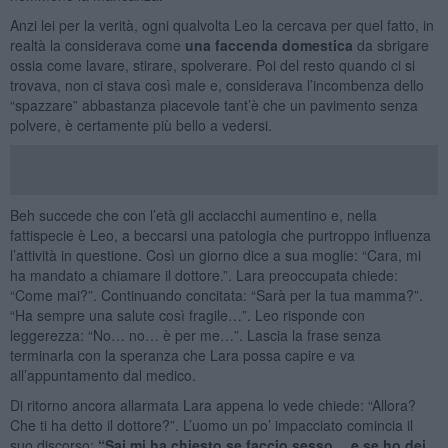
Anzi lei per la verità, ogni qualvolta Leo la cercava per quel fatto, in
realtà la considerava come
una faccenda domestica
da sbrigare
ossia come lavare, stirare, spolverare. Poi del resto quando ci si
trovava, non ci stava così male e, considerava l’incombenza dello
“spazzare” abbastanza piacevole tant’è che un pavimento senza
polvere, è certamente più bello a vedersi.
Beh succede che con l’età gli acciacchi aumentino e, nella
fattispecie è Leo, a beccarsi una patologia che purtroppo influenza
l’attività in questione. Così un giorno dice a sua moglie: “Cara, mi
ha mandato a chiamare il dottore.”. Lara preoccupata chiede:
“Come mai?”. Continuando concitata: “Sarà per la tua mamma?”.
“Ha sempre una salute così fragile…”. Leo risponde con
leggerezza: “No… no… è per me…”. Lascia la frase senza
terminarla con la speranza che Lara possa capire e va
all’appuntamento dal medico.
Di ritorno ancora allarmata Lara appena lo vede chiede: “Allora?
Che ti ha detto il dottore?”. L’uomo un po’ impacciato comincia il
suo discorso:
“Sai mi ha chiesto se faccio sesso… e se ho dei