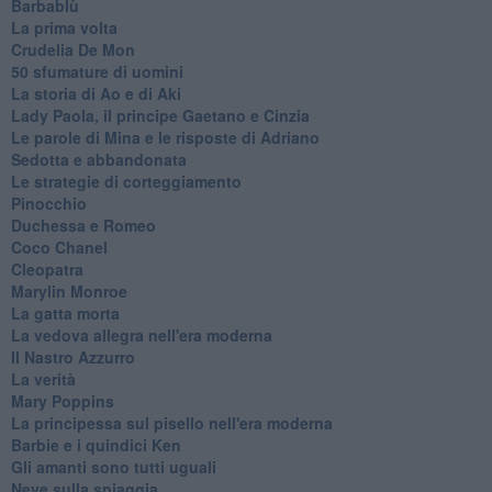
Barbablù
La prima volta
Crudelia De Mon
50 sfumature di uomini
La storia di Ao e di Aki
Lady Paola, il principe Gaetano e Cinzia
Le parole di Mina e le risposte di Adriano
Sedotta e abbandonata
Le strategie di corteggiamento
Pinocchio
Duchessa e Romeo
Coco Chanel
Cleopatra
Marylin Monroe
La gatta morta
La vedova allegra nell'era moderna
​Il Nastro Azzurro
La verità
Mary Poppins
La principessa sul pisello nell'era moderna
Barbie e i quindici Ken
Gli amanti sono tutti uguali
Neve sulla spiaggia