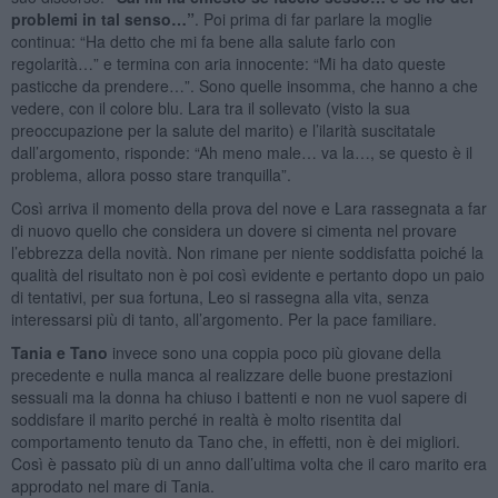
problemi in tal senso…”
. Poi prima di far parlare la moglie
continua: “Ha detto che mi fa bene alla salute farlo con
regolarità…” e termina con aria innocente: “Mi ha dato queste
pasticche da prendere…”. Sono quelle insomma, che hanno a che
vedere, con il colore blu. Lara tra il sollevato (visto la sua
preoccupazione per la salute del marito) e l’ilarità suscitatale
dall’argomento, risponde: “Ah meno male… va la…, se questo è il
problema, allora posso stare tranquilla”.
Così arriva il momento della prova del nove e Lara rassegnata a far
di nuovo quello che considera un dovere si cimenta nel provare
l’ebbrezza della novità. Non rimane per niente soddisfatta poiché la
qualità del risultato non è poi così evidente e pertanto dopo un paio
di tentativi, per sua fortuna, Leo si rassegna alla vita, senza
interessarsi più di tanto, all’argomento. Per la pace familiare.
Tania e Tano
invece sono una coppia poco più giovane della
precedente e nulla manca al realizzare delle buone prestazioni
sessuali ma la donna ha chiuso i battenti e non ne vuol sapere di
soddisfare il marito perché in realtà è molto risentita dal
comportamento tenuto da Tano che, in effetti, non è dei migliori.
Così è passato più di un anno dall’ultima volta che il caro marito era
approdato nel mare di Tania.