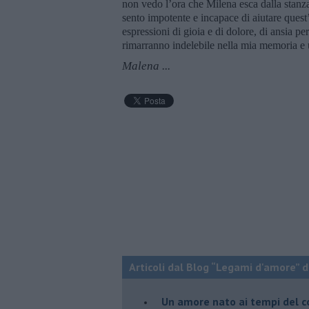
non vedo l’ora che Milena esca dalla stanza 
sento impotente e incapace di aiutare quest
espressioni di gioia e di dolore, di ansia pe
rimarranno indelebile nella mia memoria e 
Malena ...
Articoli dal Blog “Legami d'amore” di
Un amore nato ai tempi del c