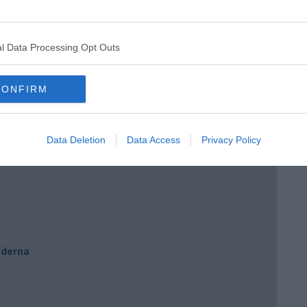
o e Cinzia
e di Adriano
l Data Processing Opt Outs
CONFIRM
to
Data Deletion
Data Access
Privacy Policy
oderna