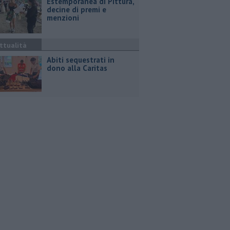
Estemporanea di Pittura,
decine di premi e
menzioni
ttualità
Abiti sequestrati in
dono alla Caritas