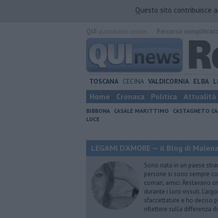
Questo sito contribuisce 
QUI
quotidiano online.
Percorso semplificat
TOSCANA
CECINA
VALDICORNIA
ELBA
L
Home
Cronaca
Politica
Attualità
BIBBONA
CASALE MARITTIMO
CASTAGNETO CA
LUCE
LEGAMI D'AMORE — il Blog di Malena 
Sono nata in un paese stran
persone si sono sempre conf
comari, amici. Restavano or
durante i loro vissuti. L'ar
sfaccettature e ho deciso p
riflettere sulla differenza d