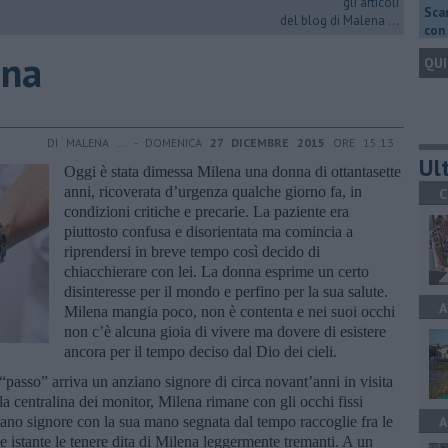
gli articoli
Scar
del blog di Malena ...
con 
ena
QUI
DI MALENA ... - DOMENICA
27 DICEMBRE 2015
ORE 15:13
Ult
Oggi è stata dimessa Milena una donna di ottantasette
anni, ricoverata d’urgenza qualche giorno fa, in
C
condizioni critiche e precarie. La paziente era
piuttosto confusa e disorientata ma comincia a
riprendersi in breve tempo così decido di
chiacchierare con lei. La donna esprime un certo
disinteresse per il mondo e perfino per la sua salute.
A
Milena mangia poco, non è contenta e nei suoi occhi
non c’è alcuna gioia di vivere ma dovere di esistere
ancora per il tempo deciso dal Dio dei cieli.
“passo” arriva un anziano signore di circa novant’anni in visita
a centralina dei monitor, Milena rimane con gli occhi fissi
ziano signore con la sua mano segnata dal tempo raccoglie fra le
A
e istante le tenere dita di Milena leggermente tremanti. A un