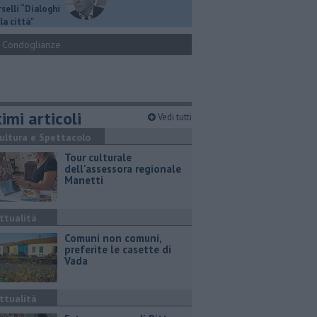
selli “Dialoghi
la città"
Condoglianze
imi articoli
Vedi tutti
ultura e Spettacolo
Tour culturale
dell'assessora regionale
Manetti
ttualità
Comuni non comuni,
preferite le casette di
Vada
ttualità