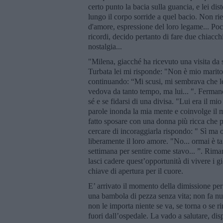
certo punto la bacia sulla guancia, e lei dist
lungo il corpo sorride a quel bacio. Non ri
d'amore, espressione del loro legame... Po
ricordi, decido pertanto di fare due chiacch
nostalgia...
"Milena, giacché ha ricevuto una visita da
Turbata lei mi risponde: "Non è mio marito
continuando: “Mi scusi, mi sembrava che le
vedova da tanto tempo, ma lui... ". Ferman
sé e se fidarsi di una divisa. "Lui era il mi
parole inonda la mia mente e coinvolge il mi
fatto sposare con una donna più ricca che po
cercare di incoraggiarla rispondo: " Sì ma o
liberamente il loro amore. "No... ormai è tar
settimana per sentire come stavo... ”. Rim
lasci cadere quest’opportunità di vivere i g
chiave di apertura per il cuore.
E’ arrivato il momento della dimissione per
una bambola di pezza senza vita; non fa null
non le importa niente se va, se torna o se r
fuori dall’ospedale. La vado a salutare, di