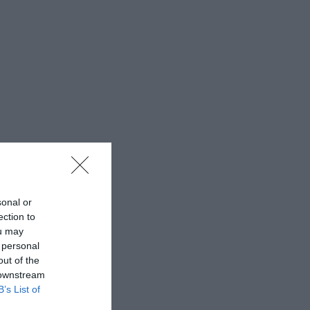
sonal or
ection to
ou may
 personal
out of the
 downstream
B’s List of