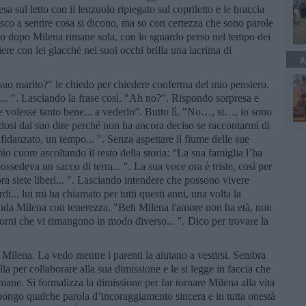
esa sul letto con il lenzuolo ripiegato sul copriletto e le braccia
esco a sentire cosa si dicono, ma so con certezza che sono parole
co dopo Milena rimane sola, con lo sguardo perso nel tempo dei
iere con lei giacché nei suoi occhi brilla una lacrima di
A
 suo marito?" le chiedo per chiedere conferma del mio pensiero.
... ". Lasciando la frase così. "Ah no?”. Rispondo sorpresa e
 volesse tanto bene... a vederlo”. Butto lì. "No…, si…, io sono
dosi dal suo dire perché non ha ancora deciso se raccontarmi di
o fidanzato, un tempo... ". Senza aspettare il fiume delle sue
o cuore ascoltando il resto della storia: “La sua famiglia l’ha
ssedeva un sacco di terra... ". La sua voce ora è triste, così per
ra siete liberi... ". Lasciando intendere che possono vivere
di... lui mi ha chiamato per tutti questi anni, una volta la
anda Milena con tenerezza. "Beh Milena l'amore non ha età, non
iorni che vi rimangono in modo diverso... ". Dico per trovare la
 Milena. La vedo mentre i parenti la aiutano a vestirsi. Sembra
a per collaborare alla sua dimissione e le si legge in faccia che
imane. Si formalizza la dimissione per far tornare Milena alla vita
spongo qualche parola d’incoraggiamento sincera e in tutta onestà