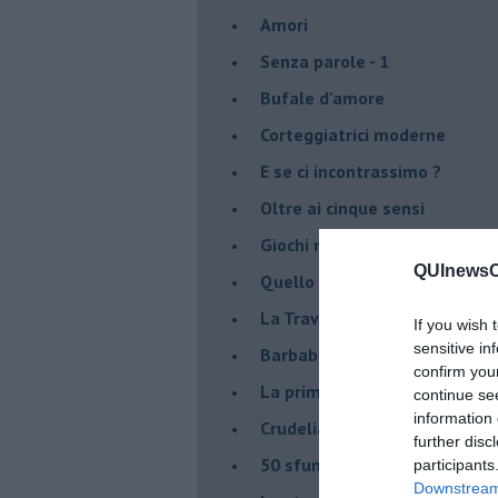
Amori
Senza parole - 1
Bufale d'amore
Corteggiatrici moderne
E se ci incontrassimo ?
Oltre ai cinque sensi
Giochi nel bosco
QUInewsCe
Quello che vogliono le donne
La Traviata in versione mode
If you wish 
sensitive in
Barbablù
confirm you
La prima volta
continue se
information 
Crudelia De Mon
further disc
50 sfumature di uomini
participants
Downstream 