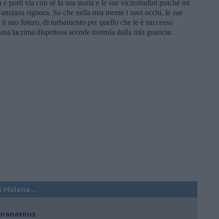
e porti via con sé la sua storia e le sue vicissitudini poiché mi
’anziana signora. So che nella mia mente i suoi occhi, le sue
r il suo futuro, di turbamento per quello che le è successo
una lacrima dispettosa scende tremula dalla mia guancia.
 Malena ...
oronavirus