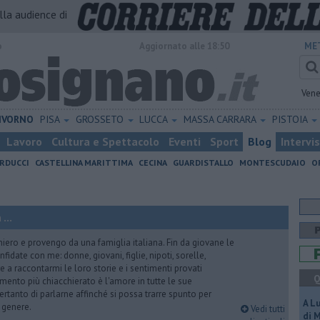
alla audience di
o
Aggiornato alle 18:50
ME
Vene
IVORNO
PISA
GROSSETO
LUCCA
MASSA CARRARA
PISTOIA
Lavoro
Cultura e Spettacolo
Eventi
Sport
Blog
Intervi
RDUCCI
CASTELLINA MARITTIMA
CECINA
GUARDISTALLO
MONTESCUDAIO
O
...
iero e provengo da una famiglia italiana. Fin da giovane le
idate con me: donne, giovani, figlie, nipoti, sorelle,
e a raccontarmi le loro storie e i sentimenti provati
Q
gomento più chiacchierato è l'amore in tutte le sue
ertanto di parlarne affinché si possa trarre spunto per
A L
i genere.
Vedi tutti
di 