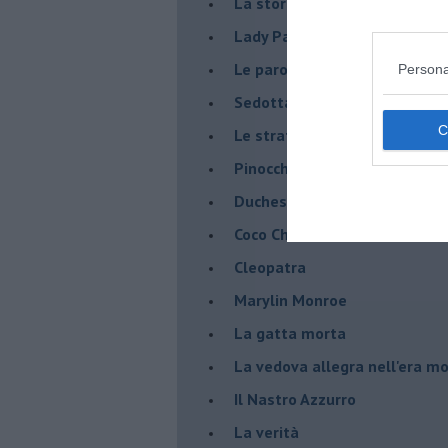
La storia di Ao e di Aki
Lady Paola, il principe Gaetan
Le parole di Mina e le rispost
Persona
Sedotta e abbandonata
Le strategie di corteggiamen
Pinocchio
Duchessa e Romeo
Coco Chanel
Cleopatra
Marylin Monroe
La gatta morta
La vedova allegra nell'era m
​Il Nastro Azzurro
La verità