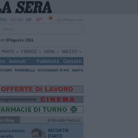
24°
37°
TEO:
CECINA
QuiNews.net
rdì
07 Agosto 2026
PRATO
FIRENZE
SIENA
AREZZO
ste
Animali
Pubblicità
Contatti
RCIANO
RIPARBELLA
ROSIGNANO M.MO
SANTA
ui Blog
di Riccardo Ferrucci
INCONTRI
ucca la mostra
D'ARTE
Marcello