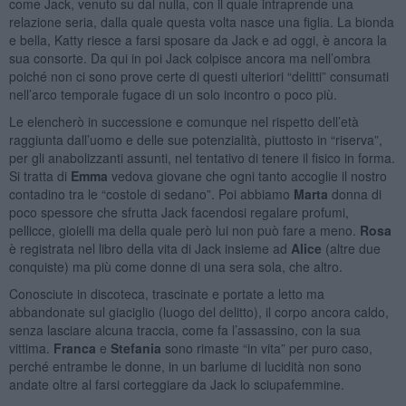
come Jack, venuto su dal nulla, con il quale intraprende una
relazione seria, dalla quale questa volta nasce una figlia. La bionda
e bella, Katty riesce a farsi sposare da Jack e ad oggi, è ancora la
sua consorte. Da qui in poi Jack colpisce ancora ma nell’ombra
poiché non ci sono prove certe di questi ulteriori “delitti” consumati
nell’arco temporale fugace di un solo incontro o poco più.
Le elencherò in successione e comunque nel rispetto dell’età
raggiunta dall’uomo e delle sue potenzialità, piuttosto in “riserva”,
per gli anabolizzanti assunti, nel tentativo di tenere il fisico in forma.
Si tratta di
Emma
vedova giovane che ogni tanto accoglie il nostro
contadino tra le “costole di sedano”. Poi abbiamo
Marta
donna di
poco spessore che sfrutta Jack facendosi regalare profumi,
pellicce, gioielli ma della quale però lui non può fare a meno.
Rosa
è registrata nel libro della vita di Jack insieme ad
Alice
(altre due
conquiste) ma più come donne di una sera sola, che altro.
Conosciute in discoteca, trascinate e portate a letto ma
abbandonate sul giaciglio (luogo del delitto), il corpo ancora caldo,
senza lasciare alcuna traccia, come fa l’assassino, con la sua
vittima.
Franca
e
Stefania
sono rimaste “in vita” per puro caso,
perché entrambe le donne, in un barlume di lucidità non sono
andate oltre al farsi corteggiare da Jack lo sciupafemmine.