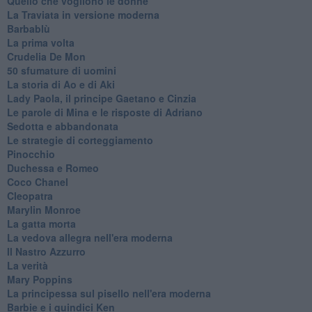
Quello che vogliono le donne
La Traviata in versione moderna
Barbablù
La prima volta
Crudelia De Mon
50 sfumature di uomini
La storia di Ao e di Aki
Lady Paola, il principe Gaetano e Cinzia
Le parole di Mina e le risposte di Adriano
Sedotta e abbandonata
Le strategie di corteggiamento
Pinocchio
Duchessa e Romeo
Coco Chanel
Cleopatra
Marylin Monroe
La gatta morta
La vedova allegra nell'era moderna
​Il Nastro Azzurro
La verità
Mary Poppins
La principessa sul pisello nell'era moderna
Barbie e i quindici Ken