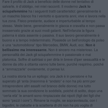
Fare il profilo di Jack a beneficio delle donne nel tentativo di
salvarle, è d’obbligo, nei miei racconti. Il moderno
Jack lo
sciupafemmine
ha i seguenti tratti caratteristici: generalmente è
un maschio bianco fra i ventotto e quaranta anni, vive e lavora nella
tua zona. Fisico prestante, audace e imperturbabile al tempo
stesso. Veste bene, generalmente in giacca e cravatta e non passa
inosservato grazie ai suoi modi galanti. Nell’infanzia la figura
paterna è stata assente o passiva. Il suo lavoro generalmente è
buono e a tempo indeterminato. Possiede un bell’orologio da polso
e una “automobilona” tipo Mercedes, BMW, Audi, ecc.
Non è
bellissimo ma interessante.
Non è sincero ma misterioso. La
personalità dei Jack gli sciupafemmine è passionale e mai
platonica. Soffre di satiriasi o per dirla in breve d’iper sessualità e le
donne da otto a ottanta vanno tutte bene, purché respirino, poiché
a “ammazzarle” ovviamente, ci pensa lui.
La nostra storia ha un epilogo: ora Jack è in pensione e ha
superato gli ‘anta (insomma è “andato” e non ha più armi per
intraprendere altri assalti nel branco delle donne) ma tutto
sommato la sua condizione lo soddisfa, poiché di solito, dopo una
“certa età” le amanti sono rimpiazzate dai nipoti (figli dei figli che
sono “pezzi i core”). Rimane la moglie, se sopravvissuta, con i
bigodini, le ciabatte e la sciatteria di chi non ha più voglia di