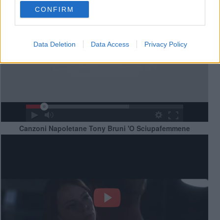
CONFIRM
Data Deletion
Data Access
Privacy Policy
Canzoni Napoletane Tony Bruni 'O Sciupafemmene