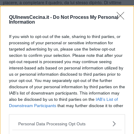
piacere, a completare il quadro, da lui stesso dipinto. Di vittime
Jack ne ha fatte tante, speriamo almeno si sia divertito.
Malena ...
QUInewsCecina.it -
Do Not Process My Personal
Information
If you wish to opt-out of the sale, sharing to third parties, or
processing of your personal or sensitive information for
targeted advertising by us, please use the below opt-out
section to confirm your selection. Please note that after your
Se vuoi leggere le notizie principali della Toscana iscriviti alla
opt-out request is processed you may continue seeing
Newsletter QUInews - ToscanaMedia.
Arriva gratis tutti i giorni
alle 20:00 direttamente nella tua casella di posta.
interest-based ads based on personal information utilized by
us or personal information disclosed to third parties prior to
Basta cliccare
QUI
your opt-out. You may separately opt-out of the further
disclosure of your personal information by third parties on the
Videogallery
IAB’s list of downstream participants. This information may
also be disclosed by us to third parties on the
IAB’s List of
Downstream Participants
that may further disclose it to other
third parties.
Personal Data Processing Opt Outs