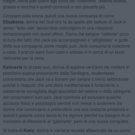
meglio. Anna pian piano agli occhi del “nostromo” diventa sciatta,
grassa e vecchia e quindi comincia a non piacerle più.
Compare sulla scena quindi una nuova comparsa di nome
Elisabetta
, donna del Sud che fa da spalla alle battute di Jack in
senso “letto-rale” lasciandosi coinvolgere in una relazione
extraconiugale con quest’ultimo. Dama dal sangue “caliente” poco
si cura del fatto che Jack sia accompagnato e “affigliolato” e gode
della sua compagnia come meglio può. Jack consuma la colazione
a casa, il pranzo sano fuori casa e adesso è in cerca di un buon
ristorante per la cena.
Katiuscia
fa al caso suo, donna di appena vent’anni da mettere in
posizione supina proveniente dalla Sardegna, studentessa
universitaria che Jack va a trovare per variare il menù settimanale
poiché è risaputo che una dieta mediterranea è fortemente e
caldamente consigliata dagli specialisti del settore e dalla categoria
dei consumatori suoi pari. Jack comincia ad accusare qualche
acciacco fisico e psicologico perché non riesce a sostenere tre
donne che cominciano a pretendere una sua costante presenza e
quindi il galante uomo lascia le tre signore perché ha bisogno di un
momento di riflessione al “gabinetto” però di una nuova conquista.
Si tratta di
Katty
, donna in carriera rimasta affascinata da un uomo