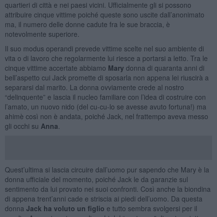
quartieri di città e nei paesi vicini. Ufficialmente gli si possono
attribuire cinque vittime poiché queste sono uscite dall’anonimato
ma, il numero delle donne cadute fra le sue braccia, è
notevolmente superiore.
Il suo modus operandi prevede vittime scelte nel suo ambiente di
vita o di lavoro che regolarmente lui riesce a portarsi a letto. Tra le
cinque vittime accertate abbiamo
Mary
donna di quaranta anni di
bell’aspetto cui Jack promette di sposarla non appena lei riuscirà a
separarsi dal marito. La donna ovviamente crede al nostro
“delinquente” e lascia il nucleo familiare con l’idea di costruire con
l’amato, un nuovo nido (del cu-cu-lo se avesse avuto fortuna!) ma
ahimè così non è andata, poiché Jack, nel frattempo aveva messo
gli occhi su
Anna
.
Quest’ultima si lascia circuire dall’uomo pur sapendo che Mary è la
donna ufficiale del momento, poiché Jack le da garanzie sul
sentimento da lui provato nei suoi confronti. Così anche la biondina
di appena trent’anni cade e striscia ai piedi dell’uomo. Da questa
donna
Jack ha voluto un figlio
e tutto sembra svolgersi per il