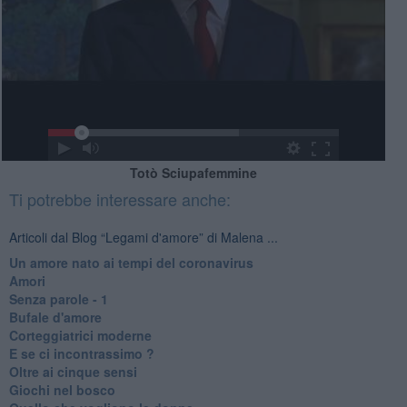
Totò Sciupafemmine
Ti potrebbe interessare anche:
Articoli dal Blog “Legami d'amore” di Malena ...
Un amore nato ai tempi del coronavirus
Amori
Senza parole - 1
Bufale d'amore
Corteggiatrici moderne
E se ci incontrassimo ?
Oltre ai cinque sensi
Giochi nel bosco