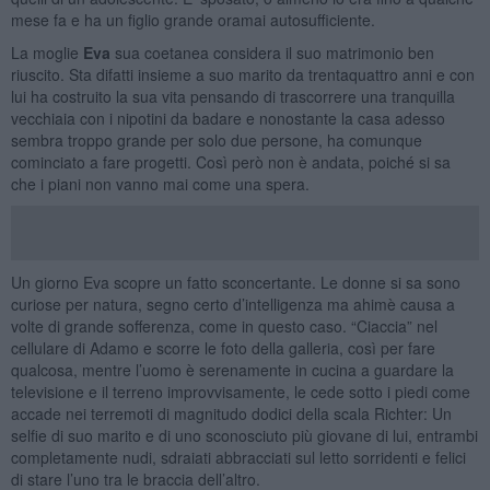
mese fa e ha un figlio grande oramai autosufficiente.
La moglie
Eva
sua coetanea considera il suo matrimonio ben
riuscito. Sta difatti insieme a suo marito da trentaquattro anni e con
lui ha costruito la sua vita pensando di trascorrere una tranquilla
vecchiaia con i nipotini da badare e nonostante la casa adesso
sembra troppo grande per solo due persone, ha comunque
cominciato a fare progetti. Così però non è andata, poiché si sa
che i piani non vanno mai come una spera.
Un giorno Eva scopre un fatto sconcertante. Le donne si sa sono
curiose per natura, segno certo d’intelligenza ma ahimè causa a
volte di grande sofferenza, come in questo caso. “Ciaccia” nel
cellulare di Adamo e scorre le foto della galleria, così per fare
qualcosa, mentre l’uomo è serenamente in cucina a guardare la
televisione e il terreno improvvisamente, le cede sotto i piedi come
accade nei terremoti di magnitudo dodici della scala Richter: Un
selfie di suo marito e di uno sconosciuto più giovane di lui, entrambi
completamente nudi, sdraiati abbracciati sul letto sorridenti e felici
di stare l’uno tra le braccia dell’altro.