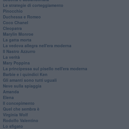
Le strategie di corteggiamento
Pinocchio
Duchessa e Romeo
Coco Chanel
Cleopatra
Marylin Monroe
La gatta morta
La vedova allegra nell'era moderna
​Il Nastro Azzurro
La verità
Mary Poppins
La principessa sul pisello nell'era moderna
Barbie e i quindici Ken
Gli amanti sono tutti uguali
Neve sulla spiaggia
Amanda
Elena
Il concepimento
Quel che sembra è
Virginia Wolf
Rodolfo Valentino
Lo sfigato