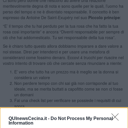
Ci sono però donne che riescono ad avere una relazione
meritevolmente degna di nota e sono quelle per le quali, l’uomo ha
perso del tempo e ne è diventato responsabile. Il concetto è ben
espresso da Antoine De Saint-Exupéry nel suo
Piccolo principe
:
“E’ il tempo che tu hai perduto per la tua rosa che ha fatto la tua
rosa così importante” e ancora “Diventi responsabile per sempre di
ciò che hai addomesticato. Tu sei responsabile della tua rosa”.
Se è chiaro tutto questo allora dobbiamo imparare a dare valore a
noi stesse. Direi per intenderci e per usare una metafora di
considerarci come fossimo denaro. Eccovi 4 trucchi per riuscire nel
vostro intento di trovare ciò che cercate senza rinunciare a niente:
E’ vero che tutto ha un prezzo ma è meglio se la donna si
considera un valore
Non perdere tempo con chi sai già non corrisponde al tuo
ideale, ma se merita buttati a capofitto come se non ci fosse
un domani
Fai una check list per verificare se possiede i requisiti di cui
sopra
Investi su di te mantenendoti ai massimi livelli in termini di
aspetto e di benessere psicofisico
QUInewsCecina.it -
Do Not Process My Personal
Information
In definitiva per riassumere devi ogni giorno mettere in piedi un