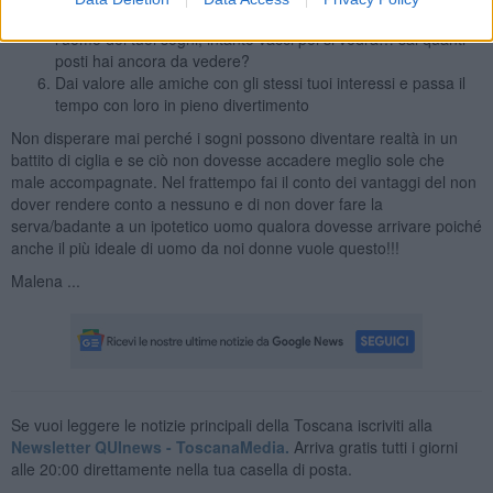
Non aspettare di fare il viaggio a Parigi perché vuoi farlo con
l’uomo dei tuoi sogni, intanto vacci poi si vedrà… sai quanti
posti hai ancora da vedere?
Dai valore alle amiche con gli stessi tuoi interessi e passa il
tempo con loro in pieno divertimento
Non disperare mai perché i sogni possono diventare realtà in un
battito di ciglia e se ciò non dovesse accadere meglio sole che
male accompagnate. Nel frattempo fai il conto dei vantaggi del non
dover rendere conto a nessuno e di non dover fare la
serva/badante a un ipotetico uomo qualora dovesse arrivare poiché
anche il più ideale di uomo da noi donne vuole questo!!!
Malena ...
Se vuoi leggere le notizie principali della Toscana iscriviti alla
Newsletter QUInews - ToscanaMedia.
Arriva gratis tutti i giorni
alle 20:00 direttamente nella tua casella di posta.