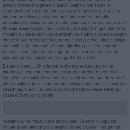
piccole indifese bisognose di aiuto?. Siamo o non siamo le
romanticone in attesa del principe azzurro (palestrato, alto, ecc)
che con un bel cavallo bianco (oggi inteso come una bella
macchina) ci passi a prendere sotto casa con in mano un mazzo di
24 rose rosse
(segno che ci sa fare), che ci porti in quel ristorante
(minimo a 5 stelle) per una cenetta intima a lume di candela (segno
che se lo può permettere indi per cui è ricco!) e che infine ci inviti al
suo castello (intesa come villa con giardino) per finire la serata
davanti al caminetto in una lunga notte di inverno e passare non
solo una notte di passione ma magari tutta la vita?.
E siate sincere…. Chi è la donna che sogna due cuori e una
capanna (intesa come catapecchia in un quartiere di periferia?.
Questi nostri desideri ovviamente si scontrano con una dura realtà
che è quella di dover aspettare che lui si decida, che lui si lasci, che
lui si impegni, ecc... e campa cavallo che l’erba cresce e il tempo
passa e Berta non si marita.
Vediamo come mai succede tutto questo. Sembra la colpa sia
dovuta al cambiamento di entrambi, donne e uomini. I mutamenti