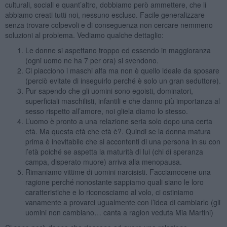
culturali, sociali e quant’altro, dobbiamo però ammettere, che li
abbiamo creati tutti noi, nessuno escluso. Facile generalizzare
senza trovare colpevoli e di conseguenza non cercare nemmeno
soluzioni al problema. Vediamo qualche dettaglio:
Le donne si aspettano troppo ed essendo in maggioranza
(ogni uomo ne ha 7 per ora) si svendono.
Ci piacciono i maschi alfa ma non è quello ideale da sposare
(perciò evitate di inseguirlo perché è solo un gran seduttore).
Pur sapendo che gli uomini sono egoisti, dominatori,
superficiali maschilisti, infantili e che danno più importanza al
sesso rispetto all’amore, noi gliela diamo lo stesso.
L’uomo è pronto a una relazione seria solo dopo una certa
età. Ma questa età che età è?. Quindi se la donna matura
prima è inevitabile che si accontenti di una persona in su con
l’età poiché se aspetta la maturità di lui (chi di speranza
campa, disperato muore) arriva alla menopausa.
Rimaniamo vittime di uomini narcisisti. Facciamocene una
ragione perché nonostante sappiamo quali siano le loro
caratteristiche e lo riconosciamo al volo, ci ostiniamo
vanamente a provarci ugualmente con l’idea di cambiarlo (gli
uomini non cambiano… canta a ragion veduta Mia Martini)