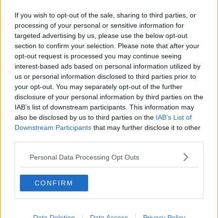
meccanismo con i seguenti passaggi:
If you wish to opt-out of the sale, sharing to third parties, or
Decidi tu chi frequentare, i posti dove andare, dove spendere
processing of your personal or sensitive information for
le tue energie sia fisiche che mentali
targeted advertising by us, please use the below opt-out
Metti in atto tutte le strategie per essere attraente, sempre in
section to confirm your selection. Please note that after your
ordine, trucco leggero, ben vestita, con i capelli e le mani
opt-out request is processed you may continue seeing
sempre a posto
interest-based ads based on personal information utilized by
Rendi automatico l’intero processo
us or personal information disclosed to third parties prior to
Impara a investire i tuoi soldi evitando di spendere per le
your opt-out. You may separately opt-out of the further
cose che non sono in linea con quanto devi ottenere
disclosure of your personal information by third parties on the
Se necessario spendi
IAB’s list of downstream participants. This information may
Non è un compito facile valorizzarci specialmente se non lo
also be disclosed by us to third parties on the
IAB’s List of
abbiamo mai fatto. Può essere utile ripetersi le seguenti fasi ogni
Downstream Participants
that may further disclose it to other
mattina appena sveglie:
third parties.
Non siamo un bancomat poiché per darla occorre che di
fondo l’uomo abbia veramente qualcosa da darci
Personal Data Processing Opt Outs
Non è mai troppo tardi per trovare un uomo
Non scendere a compromessi e non accontentarti per paura
CONFIRM
di restare sola
Pensa ogni giorno a coccolarti e fai un piano di investimento
per permetterti ciò che ti fa star bene. Gli unici soldi spesi
bene sono quelli che li spendi per te
Data Deletion
Data Access
Privacy Policy