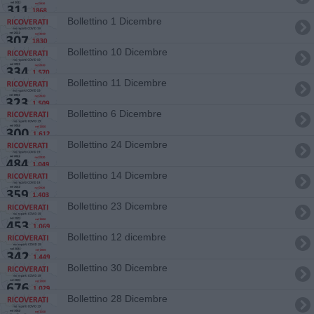
Bollettino 1 Dicembre
Bollettino 10 Dicembre
Bollettino 11 Dicembre
Bollettino 6 Dicembre
Bollettino 24 Dicembre
Bollettino 14 Dicembre
Bollettino 23 Dicembre
Bollettino 12 dicembre
Bollettino 30 Dicembre
Bollettino 28 Dicembre