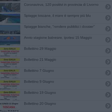
Coronavirus, 120 positivi in provincia di Livorno
Spiagge toscane, il mare è sempre più blu
Spiagge bianche, "rendere pubblici i dossier"
Avvio stagione balneare, ipotesi 15 Maggio
Bollettino 29 Maggio
Bollettino 21 Maggio
Bollettino 7 Giugno
Bollettino 9 Giugno
Bollettino 19 Giugno
Bollettino 20 Giugno