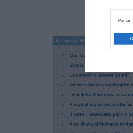
Persona
Articoli dal Blog “Vignaioli e vini” d
​Che “Odissea sia”
Scuola di vita e creatività
​La volontà di essere “primi”
Norme viticole e enologiche c
​I vini della Maremma si stan
Vino, il clima ci mette alle “c
Il terroir necessario per il vi
​Vino di uva di Malvasia Istr