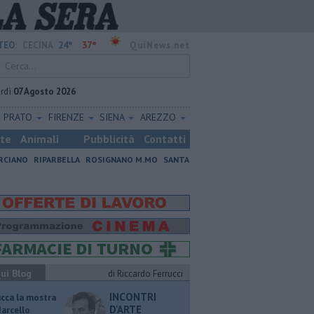
24°
37°
TEO:
CECINA
QuiNews.net
rdì
07 Agosto 2026
PRATO
FIRENZE
SIENA
AREZZO
ste
Animali
Pubblicità
Contatti
RCIANO
RIPARBELLA
ROSIGNANO M.MO
SANTA
ui Blog
di Riccardo Ferrucci
INCONTRI
ucca la mostra
D'ARTE
Marcello