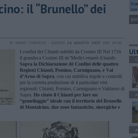
ino: il “Brunello” dei
Scar
con 
QUI
DI NADIO STRONCHI - GIOVEDÌ
24 AGOSTO 2023
ORE 09:00
Ult
I confini del Chianti stabiliti da Cosimo III Nel 1716
il granduca Cosimo III de’Medici emanò il bando
C
Sopra la Dichiarazione dé Confini delle quattro
Regioni Chianti, Pomino, Carmignano, e Val
d’Arno di Sopra
, con cui stabiliva regole e controlli
per la corretta produzione di 4 particolari vini
regionali: Chianti, Pomino, Carmignano e Valdarno di
Sopra.
Ho citato il Chianti per fare un
A
“gemellaggio” ideale con il territorio del Brunello
di Montalcino, due zone fantastiche, sinergiche e
A