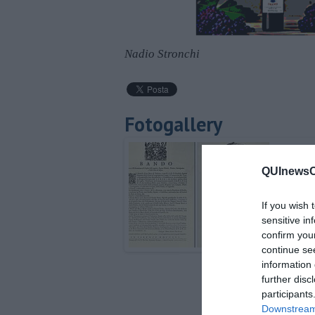
Nadio Stronchi
Fotogallery
QUInewsCe
If you wish 
sensitive in
confirm you
continue se
information 
further disc
participants
Downstream 