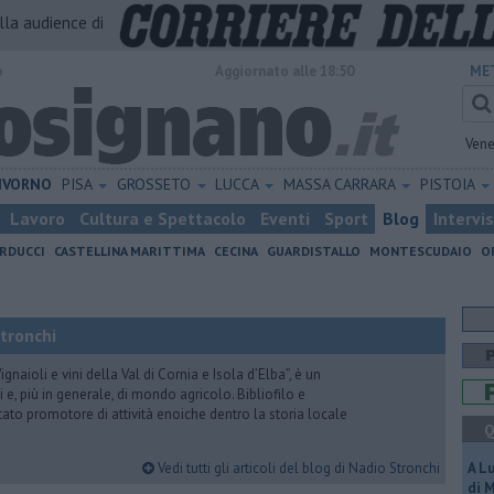
alla audience di
o
Aggiornato alle 18:50
ME
Vene
IVORNO
PISA
GROSSETO
LUCCA
MASSA CARRARA
PISTOIA
Lavoro
Cultura e Spettacolo
Eventi
Sport
Blog
Intervi
RDUCCI
CASTELLINA MARITTIMA
CECINA
GUARDISTALLO
MONTESCUDAIO
O
Stronchi
gnaioli e vini della Val di Cornia e Isola d’Elba”, è un
 e, più in generale, di mondo agricolo. Bibliofilo e
stato promotore di attività enoiche dentro la storia locale
Q
Vedi tutti gli articoli del blog di Nadio Stronchi
A L
di 