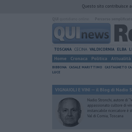
Questo sito contribuisce 
QUI
quotidiano online.
Percorso semplificat
TOSCANA
CECINA
VALDICORNIA
ELBA
L
Home
Cronaca
Politica
Attualità
BIBBONA
CASALE MARITTIMO
CASTAGNETO CA
LUCE
VIGNAIOLI E VINI — il Blog di Nadio 
Nadio Stronchi, autore di “Vi
appassionato cultore di vini
instancabile ricercatore è 
Val di Cornia, Toscana