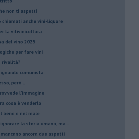
critto”
che non ti aspetti
o chiamati anche vini-liquore
r la vitivinicoltura
esa del vino 2025
giche per fare vini
è rivalità?
 vignaiolo comunista
sso, però...
 provvede l’immagine
ltra cosa è venderlo
el bene e nel male
 ignorare la storia umana, ma...
io, mancano ancora due aspetti