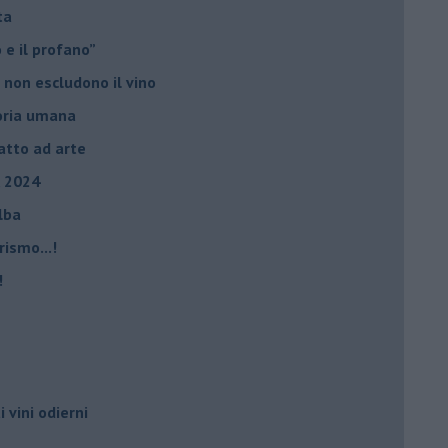
ta
ro e il profano”
 non escludono il vino
storia umana
fatto ad arte
, 2024
Elba
rismo...!
!
i vini odierni