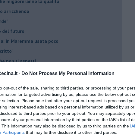
he miglioreranno la qualità
no arricchendo
orde”
no del futuro
iana: in Maremma usata poco
critto”
che non ti aspetti
o chiamati anche vini-liquore
cina.it -
Do Not Process My Personal Information
r la vitivinicoltura
to opt-out of the sale, sharing to third parties, or processing of your per
esa del vino 2025
formation for targeted advertising by us, please use the below opt-out s
giche per fare vini
r selection. Please note that after your opt-out request is processed y
eing interest-based ads based on personal information utilized by us or
è rivalità?
disclosed to third parties prior to your opt-out. You may separately opt-
losure of your personal information by third parties on the IAB’s list of
 vignaiolo comunista
. This information may also be disclosed by us to third parties on the
IA
sso, però...
Participants
that may further disclose it to other third parties.