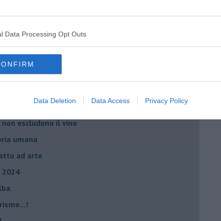
 provvede l’immagine
ltra cosa è venderlo
l Data Processing Opt Outs
el bene e nel male
 ignorare la storia umana, ma...
CONFIRM
io, mancano ancora due aspetti
ta
Data Deletion
Data Access
Privacy Policy
ro e il profano”
 non escludono il vino
storia umana
fatto ad arte
, 2024
Elba
rismo...!
!