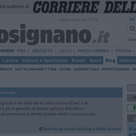
alla audience di
o
Aggiornato alle 10:55
ME
Gio
IVORNO
PISA
GROSSETO
LUCCA
MASSA CARRARA
PISTOIA
Lavoro
Cultura e Spettacolo
Eventi
Sport
Blog
Intervi
RDUCCI
CASTELLINA MARITTIMA
CECINA
GUARDISTALLO
MONTESCUDAIO
O
Stronchi
gnaioli e vini della Val di Cornia e Isola d’Elba”, è un
 e, più in generale, di mondo agricolo. Bibliofilo e
stato promotore di attività enoiche dentro la storia locale
Q
Vedi tutti gli articoli del blog di Nadio Stronchi
A L
di 