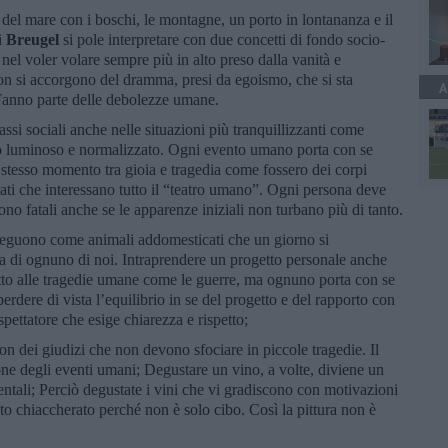
del mare con i boschi, le montagne, un porto in lontananza e il
i
Breugel
si pole interpretare con due concetti di fondo socio-
nel voler volare sempre più in alto preso dalla vanità e
non si accorgono del dramma, presi da egoismo, che si sta
A
anno parte delle debolezze umane.
assi sociali anche nelle situazioni più tranquillizzanti come
ggio luminoso e normalizzato. Ogni evento umano porta con se
 stesso momento tra gioia e tragedia come fossero dei corpi
tati che interessano tutto il “teatro umano”. Ogni persona deve
ono fatali anche se le apparenze iniziali non turbano più di tanto.
 seguono come animali addomesticati che un giorno si
ta di ognuno di noi. Intraprendere un progetto personale anche
tto alle tragedie umane come le guerre, ma ognuno porta con se
rdere di vista l’equilibrio in se del progetto e del rapporto con
spettatore che esige chiarezza e rispetto;
on dei giudizi che non devono sfociare in piccole tragedie. Il
ne degli eventi umani; Degustare un vino, a volte, diviene un
ntali; Perciò degustate i vini che vi gradiscono con motivazioni
olto chiaccherato perché non è solo cibo. Così la pittura non è