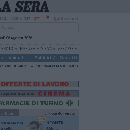
23°
37°
TEO:
CECINA
QuiNews.net
vedì
06 Agosto 2026
PRATO
FIRENZE
SIENA
AREZZO
ste
Animali
Pubblicità
Contatti
RCIANO
RIPARBELLA
ROSIGNANO M.MO
SANTA
ui Blog
di Riccardo Ferrucci
INCONTRI
ucca la mostra
D'ARTE
Marcello