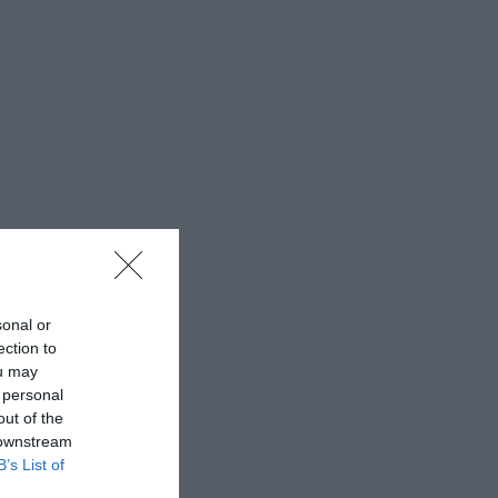
sonal or
ection to
ou may
 personal
out of the
 downstream
B’s List of