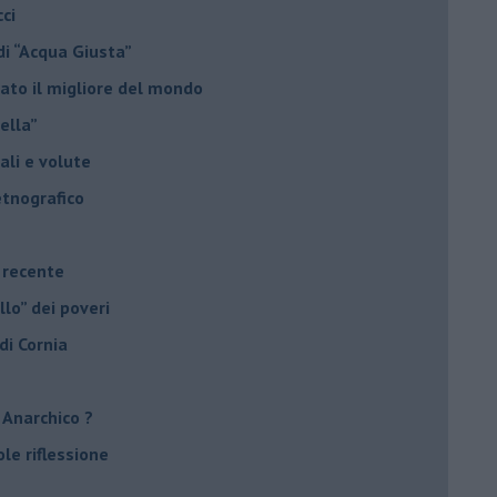
ci
di “Acqua Giusta”
ato il migliore del mondo
nella”
uali e volute
etnografico
e recente
llo” dei poveri
 di Cornia
! Anarchico ?
ole riflessione