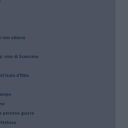
i vini odierni
gi: vino di Scansano
ell’Isola d’Elba
l tempo
ano
le persone giuste
ifettoso