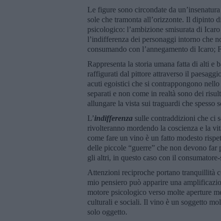
Le figure sono circondate da un’insenatura 
sole che tramonta all’orizzonte. Il dipinto d
psicologico: l’ambizione smisurata di Icaro 
l’indifferenza dei personaggi intorno che 
consumando con l’annegamento di Icaro; F
Rappresenta la storia umana fatta di alti e b
raffigurati dal pittore attraverso il paesa
acuti egoistici che si contrappongono nello
separati e non come in realtà sono dei risul
allungare la vista sui traguardi che spesso s
L’
indifferenza
sulle contraddizioni che ci
rivolteranno mordendo la coscienza e la vi
come fare un vino è un fatto modesto rispe
delle piccole “guerre” che non devono far pe
gli altri, in questo caso con il consumatore-
Attenzioni reciproche portano tranquillità c
mio pensiero può apparire una amplificazio
motore psicologico verso molte aperture me
culturali e sociali. Il vino è un soggetto m
solo oggetto.