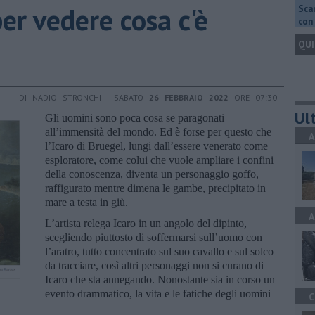
per vedere cosa c'è
Scar
con 
QUI
DI NADIO STRONCHI - SABATO
26 FEBBRAIO 2022
ORE 07:30
Ult
Gli uomini sono poca cosa se paragonati
all’immensità del mondo. Ed è forse per questo che
A
l’Icaro di Bruegel, lungi dall’essere venerato come
esploratore, come colui che vuole ampliare i confini
della conoscenza, diventa un personaggio goffo,
raffigurato mentre dimena le gambe, precipitato in
mare a testa in giù.
A
L’artista relega Icaro in un angolo del dipinto,
scegliendo piuttosto di soffermarsi sull’uomo con
l’aratro, tutto concentrato sul suo cavallo e sul solco
da tracciare, così altri personaggi non si curano di
Icaro che sta annegando. Nonostante sia in corso un
evento drammatico, la vita e le fatiche degli uomini
C