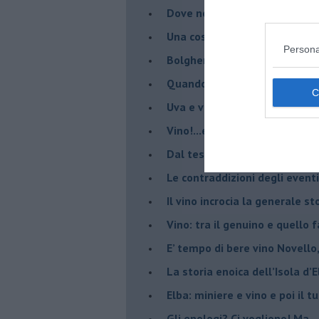
​Dove non c’è cultura enoica,
​Una cosa è parlare di vino, a
Persona
Bolgheri enoica sorprende: n
​Quando parli di vino non puoi
Uva e vino all’Isola del Gigl
​Vino!...e bevanda dealcolizza
​Dal testo: ” il Vino, tra il sac
Le contraddizioni degli eventi
​Il vino incrocia la generale 
Vino: tra il genuino e quello 
E’ tempo di bere vino Novello
La storia enoica dell’Isola d’
Elba: miniere e vino e poi il tu
​Gli enologi? Ci vogliono! Ma...