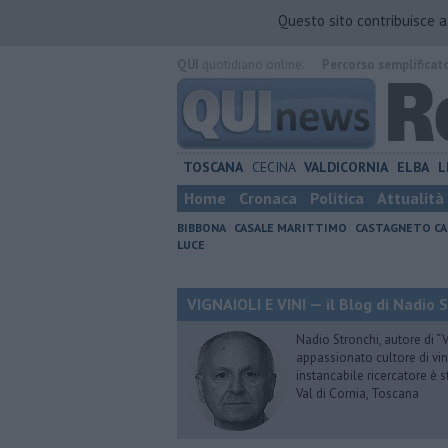
Questo sito contribuisce 
QUI
quotidiano online.
Percorso semplificat
TOSCANA
CECINA
VALDICORNIA
ELBA
L
Home
Cronaca
Politica
Attualità
BIBBONA
CASALE MARITTIMO
CASTAGNETO CA
LUCE
VIGNAIOLI E VINI — il Blog di Nadio 
Nadio Stronchi, autore di “Vi
appassionato cultore di vini
instancabile ricercatore è 
Val di Cornia, Toscana