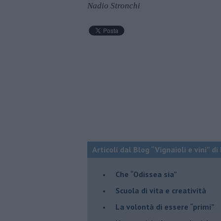
Nadio Stronchi
Articoli dal Blog “Vignaioli e vini” d
​Che “Odissea sia”
Scuola di vita e creatività
​La volontà di essere “primi”