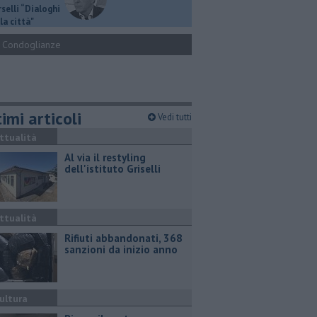
selli “Dialoghi
la città"
Condoglianze
imi articoli
Vedi tutti
ttualità
Al via il restyling
dell'istituto Griselli
ttualità
Rifiuti abbandonati, 368
sanzioni da inizio anno
ultura