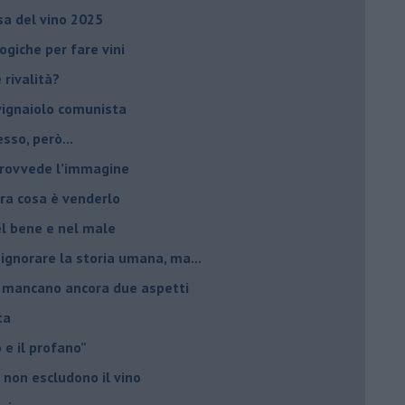
esa del vino 2025
giche per fare vini
è rivalità?
 vignaiolo comunista
sso, però...
 provvede l’immagine
ltra cosa è venderlo
el bene e nel male
 ignorare la storia umana, ma...
io, mancano ancora due aspetti
ta
ro e il profano”
 non escludono il vino