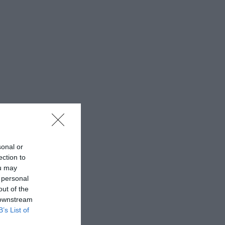
sonal or
ection to
ou may
 personal
out of the
 downstream
B’s List of