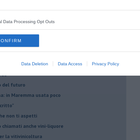
i Nadio Stronchi
l Data Processing Opt Outs
CONFIRM
he miglioreranno la qualità
no arricchendo
Data Deletion
Data Access
Privacy Policy
orde”
no del futuro
iana: in Maremma usata poco
critto”
che non ti aspetti
o chiamati anche vini-liquore
r la vitivinicoltura