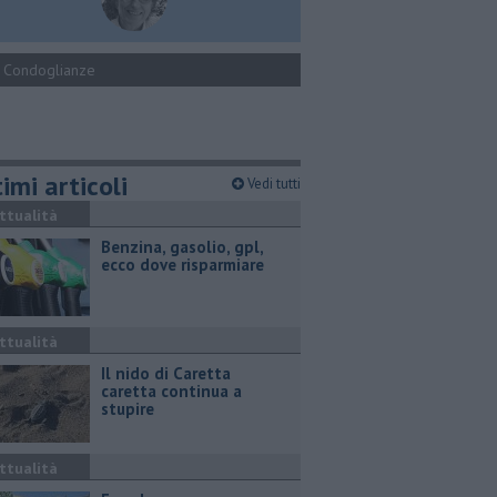
Condoglianze
imi articoli
Vedi tutti
ttualità
​Benzina, gasolio, gpl,
ecco dove risparmiare
ttualità
Il nido di Caretta
caretta continua a
stupire
ttualità