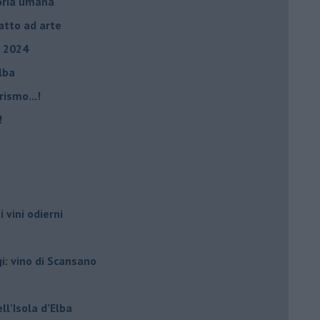
storia umana
fatto ad arte
, 2024
Elba
rismo...!
!
i vini odierni
gi: vino di Scansano
ell’Isola d’Elba