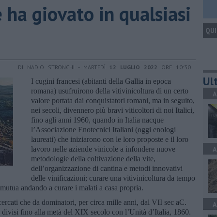
 ha giovato in qualsiasi
QUI
DI NADIO STRONCHI - MARTEDÌ
12 LUGLIO 2022
ORE 10:30
Ult
I cugini francesi (abitanti della Gallia in epoca
romana) usufruirono della vitivinicoltura di un certo
A
valore portata dai conquistatori romani, ma in seguito,
nei secoli, divennero più bravi viticoltori di noi Italici,
fino agli anni 1960, quando in Italia nacque
l’Associazione Enotecnici Italiani (oggi enologi
laureati) che iniziarono con le loro proposte e il loro
lavoro nelle aziende vinicole a infondere nuove
A
metodologie della coltivazione della vite,
dell’organizzazione di cantina e metodi innovativi
delle vinificazioni; curare una vitivinicoltura da tempo
 mutua andando a curare i malati a casa propria.
icercati che da dominatori, per circa mille anni, dal VII sec aC.
A
divisi fino alla metà del XIX secolo con l’Unità d’Italia, 1860.