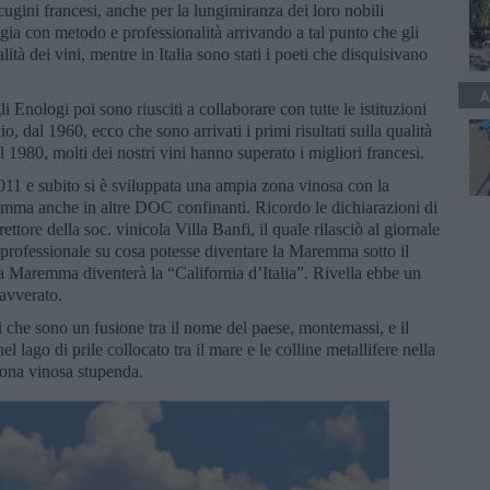
 cugini francesi, anche per la lungimiranza dei loro nobili
ogia con metodo e professionalità arrivando a tal punto che gli
ità dei vini, mentre in Italia sono stati i poeti che disquisivano
A
 Enologi poi sono riusciti a collaborare con tutte le istituzioni
 dal 1960, ecco che sono arrivati i primi risultati sulla qualità
l 1980, molti dei nostri vini hanno superato i migliori francesi.
011 e subito si è sviluppata una ampia zona vinosa con la
remma anche in altre DOC confinanti. Ricordo le dichiarazioni di
ettore della soc. vinicola Villa Banfi, il quale rilasciò al giornale
o professionale su cosa potesse diventare la Maremma sotto il
la Maremma diventerà la “California d’Italia”. Rivella ebbe un
 avverato.
 che sono un fusione tra il nome del paese, montemassi, e il
 lago di prile collocato tra il mare e le colline metallifere nella
zona vinosa stupenda.