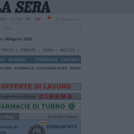
25°
36°
TEO:
CECINA
QuiNews.net
ato
08 Agosto 2026
PRATO
FIRENZE
SIENA
AREZZO
ste
Animali
Pubblicità
Contatti
RCIANO
RIPARBELLA
ROSIGNANO M.MO
SANTA
ui Blog
di Adolfo Santoro
DISINCANTATO
esempio di
ismo