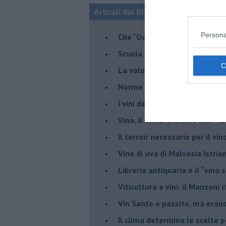
Articoli dal Blog “Vignaioli e vini” d
Persona
​Che “Odissea sia”
Scuola di vita e creatività
​La volontà di essere “primi”
Norme viticole e enologiche c
​I vini della Maremma si stan
Vino, il clima ci mette alle “c
Il terroir necessario per il vi
​Vino di uva di Malvasia Istr
​Libreria antiquaria e il “vino s
​Viticoltura e vini: il Manzoni 
​Vin Santo e passito, ma eran
Il clima determina le scelte pe