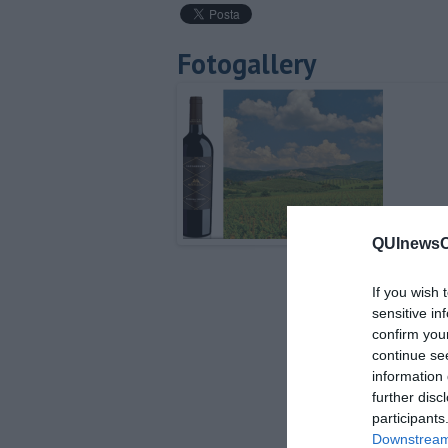
Fotogallery
QUInewsCe
If you wish 
sensitive in
confirm you
continue se
information 
further disc
participants
Downstream 