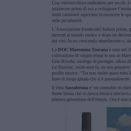
Una vitivinicoltura maltrattata per secoli. I
iniziarono prima di noi a sviluppare l’enol
umili cantinieri sapevano riconoscere le qual
sulle peculiaretà.
L’Associazione Enotecnici Italiani prima, gli
inerenti al mondo enoico e dopo un decennio,
dei vini; In un crescendo stupefacente e, da
La
DOC Maremma Toscana
è nata nel 2
coltivazione di vitigni ormai in uso in Ma
Ezio Rivella, enologo di prestigio, allora dir
La Nazione
, molti anni fa, un suo pensier
profilo enoico. “Tra non molto quasi tutta 
fiuto di lunga gittata che si è puntualmente
Il vino
Sassabruna
e’ un connubio di etimi
fiume bruna che in epoca etrusca sfociava nel
pianura grossetana dell’etruria. Ora è una 