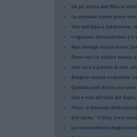
Un po' storia dell'Elba in att
Le continue nuove prove enolo
Vini dell'Elba e Valdicornia, c'
​I vignaiolo democristano e il
​Non rinnego mai la storia. Spe
​Dove non c’è cultura enoica,
​Una cosa è parlare di vino, a
Bolgheri enoica sorprende: n
​Quando parli di vino non puoi
Uva e vino all’Isola del Gigl
​Vino!...e bevanda dealcolizza
​Dal testo: ” il Vino, tra il sac
Le contraddizioni degli eventi