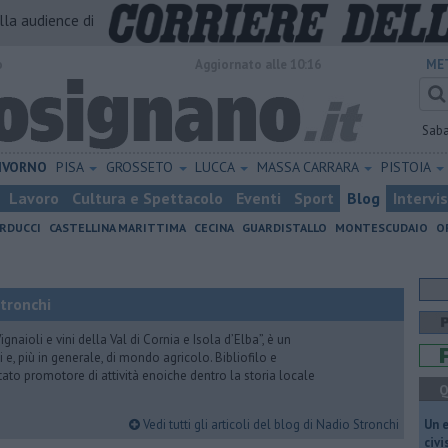
alla audience di
o
Aggiornato alle 10:16
ME
Sab
IVORNO
PISA
GROSSETO
LUCCA
MASSA CARRARA
PISTOIA
Lavoro
Cultura e Spettacolo
Eventi
Sport
Blog
Intervi
RDUCCI
CASTELLINA MARITTIMA
CECINA
GUARDISTALLO
MONTESCUDAIO
O
Stronchi
gnaioli e vini della Val di Cornia e Isola d’Elba”, è un
 e, più in generale, di mondo agricolo. Bibliofilo e
stato promotore di attività enoiche dentro la storia locale
Q
Vedi tutti gli articoli del blog di Nadio Stronchi
​Un 
civ