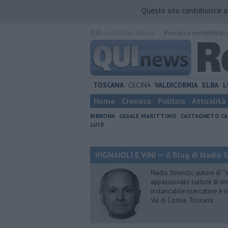
Questo sito contribuisce 
QUI
quotidiano online.
Percorso semplificat
TOSCANA
CECINA
VALDICORNIA
ELBA
L
Home
Cronaca
Politica
Attualità
BIBBONA
CASALE MARITTIMO
CASTAGNETO CA
LUCE
VIGNAIOLI E VINI — il Blog di Nadio 
Nadio Stronchi, autore di “Vi
appassionato cultore di vini
instancabile ricercatore è 
Val di Cornia, Toscana