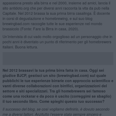
appassiona presto alla birra e nel 2000, insieme ad amici, lancia il
sito antidoto.org che per diversi anni racconta la vita da pub nella
Capitale. Nel 2012 brassa la sua prima birra casalinga. È docente
in corsi di degustazione e homebrewing, e sul suo blog
brewingbad.com raccoglie tutte le sue esperienze nel mondo
brassicolo (Fonte: Fare la Birra in casa, 2020).
Un’intervista di cui vado molto orgoglioso ad un personaggio che in
pochi anni è diventato un punto di riferimento per gli homebrewers
italiani. Buona lettura.
Nel 2012 brassavi la tua prima birra fatta in casa. Oggi sei
giudice BJCP, gestisci un sito (brewingbad.com) sul quale
pubblichi le tue esperienze birrarie con approccio scientifico e
vanti diverse collaborazioni con birrifici, organizzazioni del
settore e siti specializzati. Tra gli homebrewers sei famoso
come una rockstar e da poco è uscito (correggimi se sbaglio)
il tuo secondo libro. Come spieghi questo tuo successo?
Il successo del blog, se così vogliamo definirlo, è dovuto secondo
me a diversi fattori. Anzitutto l’essere stato sempre sincero e