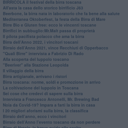
BIRRICOLA il festival della birra toscana
​All'asta la casa dello storico birrificio J63
Beerbone, la birra nata in laboratorio che fa bene alla salute
Mediterranea Oktoberfest, la festa della Birra di Mare
​Birre Bio e Gluten free: ecco le vincenti toscane
​Birrifici in subbuglio:Mr.Malt passa di proprietà
​Il pilota pacifista polacco che ama la birra
​Birra dell’Anno 2022, i vincitori toscani
Birraio dell’Anno 2021, vince Recchiuti di Opperbacco
"Quali Birre" intervista a Fabrizio Di Rado
​Alla scoperta del luppolo toscano
"Beeriver" alla Stazione Leopolda
Il villaggio della birra
Birra artigianale, arrivano i ristori
Birra toscana: norme, soldi e promozione in arrivo
La coltivazione del luppolo in Toscana
Sei cose che credevi di sapere sulla birra
Intervista a Francesco Antonelli, Mr. Brewing Bad
Noia da Covid-19? Impara a farti la birra in casa
I 20 migliori aforismi sulla birra, la classifica
​Birraio dell’anno, ecco i vincitori
​Birraio dell’Anno l’evento toscano da non perdere
Birre di Natale, la breve guida alla scelta