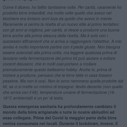
Come ti dicevo, ho fallito tantissime volte. Per carità, raramente ho
prodotto birre imbevibili, ma molte volte quello che avevo nel
bicchiere era lontano anni luce da quello che avevo in mente.
Raramente si centra la ricetta di un nuovo stile al primo tentativo:
con gli anni si migliora, per carità, si riesce a produrre una buona
birra anche alla prima stesura della ricetta. Ma è solo con i
successivi affinamenti che si arriva a raggiungere l’obiettivo. A mio
avviso è molto importante partire con il piede giusto. Non bisogna
essere scienziati alla prima cotta, ma leggere qualcosa prima di
lanciarsi nella fermentazione del primo kit può aiutare a evitare
cocenti delusioni, che in molti casi portano a mollare
prematuramente questo bellissimo hobby. Anche io, prima di
iniziare a produrre, pensavo che le birre fatte in casa fossero
pessime. Ma non è così. Non lo sono nemmeno quelle prodotte dal
kit, se ci si mette un minimo di impegno: lievito decente (non quello
che arriva con il kit), temperature umane di fermentazione (16-
18°C ambientali) e un po’ di testa.
Questa emergenza sanitaria ha profondamente cambiato il
mondo della birra artigianale e tutte le nostre abitudini ad
essa collegate. Prima del Covid la maggior parte della birra
veniva consumata nei locali. Durante il lockdown, invece, il