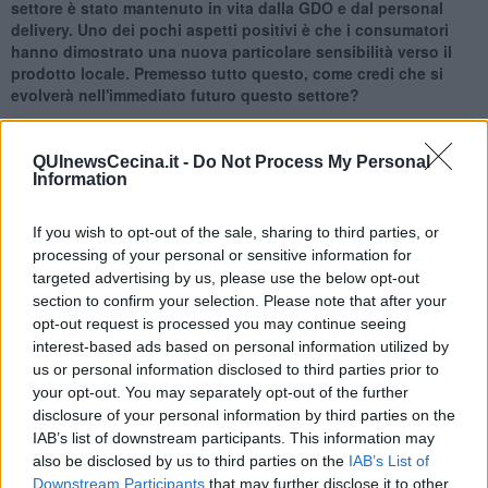
settore è stato mantenuto in vita dalla GDO e dal personal
delivery. Uno dei pochi aspetti positivi è che i consumatori
hanno dimostrato una nuova particolare sensibilità verso il
prodotto locale. Premesso tutto questo, come credi che si
evolverà nell'immediato futuro questo settore?
In questo periodo si è parlato molto di come evolverà il mercato
artigianale italiano dopo la pandemia. Personalmente in questi mesi
QUInewsCecina.it -
Do Not Process My Personal
ho bevuto molto in casa, approfittando dei nuovi servizi di delivery e
Information
degli e-commerce mesi in piedi in occasione dell’emergenza. Credo
che i servizi di delivery promossi dai pub rientreranno quando si
If you wish to opt-out of the sale, sharing to third parties, or
tornerà alla normalità, mentre credo – e spero – che gli e-
processing of your personal or sensitive information for
commerce messi in piedi dai birrifici in tutta fretta durante
l’emergenza rimarrano. Grazie a questi servizi ho avuto modo di
targeted advertising by us, please use the below opt-out
assaggiare birre di birrifici che raramente trovo in distribuzione a
section to confirm your selection. Please note that after your
Roma, ed è una cosa bellissima. La vera svolta del mercato
opt-out request is processed you may continue seeing
artigianale arriverà quando si farà pace con la grande distribuzione,
interest-based ads based on personal information utilized by
ma è un percorso difficile e pieno di insidie per chi produce birra
us or personal information disclosed to third parties prior to
viva e non pastorizzata che richiede attenzioni particolari nel corso
your opt-out. You may separately opt-out of the further
dell’intera catena di distribuzione. Non sono necessariamente
disclosure of your personal information by third parties on the
contrario, ma comprendo le perplessità e le paure dei produttori.
IAB’s list of downstream participants. This information may
also be disclosed by us to third parties on the
IAB’s List of
Da diversi anni, qui in Toscana, si parla di filiera della birra
Downstream Participants
that may further disclose it to other
artigianale e di birra 100% made in Tuscany. Una filiera che di