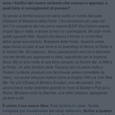
sono i birrifici del nostro territorio che conosci e apprezzi, e
quali birre ci consiglieresti di provare?
Se penso ai birrifici toscani mi viene subito in mente Samuele
Cesaroni di Brasseria della Fonte. L’ho conosciuto per caso nel
2017 in occasione del mio primo esame BJCP. Era il primo esame
di quel tipo in Italia, e anche lui era tra i partecipanti. Mi colpì molto
quello sguardo folle. Scoprii che faceva il birraio in un birrificio
allora quasi sconosciuto, Brasseria della Fonte. Qualche mese
dopo trovai un paio di sue birre in un beershop di Roma, la Porter e
la Scotch Ale. Mi colpirono. Sono passati pochi anni ed è diventato
uno dei birrifici più apprezzati in Italia, soprattutto per le Imperial
Stout. Ma io amo molto le sue birre semplici, la Scotch Ale, la Mild e
la Porter. Un altro birrificio della Toscana che mi piace molto è
Podere La Berta, produce una farmhouse saison incredibile (la
Vècc), ma anche stili poco battuti come la English IPA e la Irish Red
Ale. Poi c’è l’Olmaia di Moreno Ercolani, uno dei pionieri, che
ancora bevo molto volentieri quando lo trovo al Busker’s Pub qui a
Roma. Mi piace molto la Starship, una bitter classica, appagante,
da bere a litri.
È uscito il tuo nuovo libro:
Fare la birra in casa - Guida
completa per homebrewer del terzo millennio.
Scritto a quattro