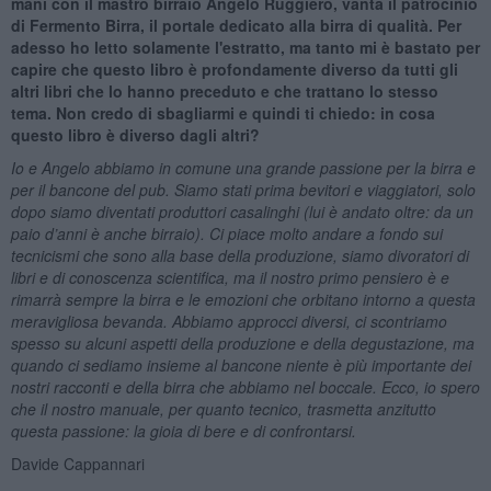
mani con il mastro birraio Angelo Ruggiero, vanta il patrocinio
di Fermento Birra, il portale dedicato alla birra di qualità. Per
adesso ho letto solamente l'estratto, ma tanto mi è bastato per
capire che questo libro è profondamente diverso da tutti gli
altri libri che lo hanno preceduto e che trattano lo stesso
tema. Non credo di sbagliarmi e quindi ti chiedo: in cosa
questo libro è diverso dagli altri?
Io e Angelo abbiamo in comune una grande passione per la birra e
per il bancone del pub. Siamo stati prima bevitori e viaggiatori, solo
dopo siamo diventati produttori casalinghi (lui è andato oltre: da un
paio d’anni è anche birraio). Ci piace molto andare a fondo sui
tecnicismi che sono alla base della produzione, siamo divoratori di
libri e di conoscenza scientifica, ma il nostro primo pensiero è e
rimarrà sempre la birra e le emozioni che orbitano intorno a questa
meravigliosa bevanda. Abbiamo approcci diversi, ci scontriamo
spesso su alcuni aspetti della produzione e della degustazione, ma
quando ci sediamo insieme al bancone niente è più importante dei
nostri racconti e della birra che abbiamo nel boccale. Ecco, io spero
che il nostro manuale, per quanto tecnico, trasmetta anzitutto
questa passione: la gioia di bere e di confrontarsi.
Davide Cappannari