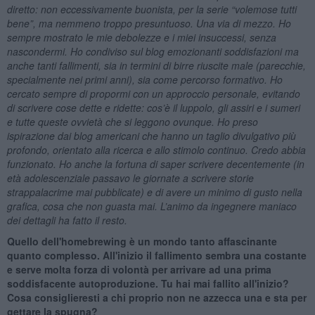
diretto: non eccessivamente buonista, per la serie “volemose tutti
bene”, ma nemmeno troppo presuntuoso. Una via di mezzo. Ho
sempre mostrato le mie debolezze e i miei insuccessi, senza
nascondermi. Ho condiviso sul blog emozionanti soddisfazioni ma
anche tanti fallimenti, sia in termini di birre riuscite male (parecchie,
specialmente nei primi anni), sia come percorso formativo. Ho
cercato sempre di propormi con un approccio personale, evitando
di scrivere cose dette e ridette: cos’è il luppolo, gli assiri e i sumeri
e tutte queste ovvietà che si leggono ovunque. Ho preso
ispirazione dai blog americani che hanno un taglio divulgativo più
profondo, orientato alla ricerca e allo stimolo continuo. Credo abbia
funzionato. Ho anche la fortuna di saper scrivere decentemente (in
età adolescenziale passavo le giornate a scrivere storie
strappalacrime mai pubblicate) e di avere un minimo di gusto nella
grafica, cosa che non guasta mai. L’animo da ingegnere maniaco
dei dettagli ha fatto il resto.
Quello dell'homebrewing è un mondo tanto affascinante
quanto complesso. All'inizio il fallimento sembra una costante
e serve molta forza di volontà per arrivare ad una prima
soddisfacente autoproduzione. Tu hai mai fallito all'inizio?
Cosa consiglieresti a chi proprio non ne azzecca una e sta per
gettare la spugna?