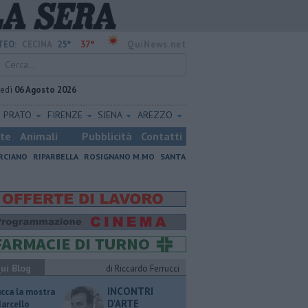
25°
37°
TEO:
CECINA
QuiNews.net
vedì
06 Agosto 2026
PRATO
FIRENZE
SIENA
AREZZO
ste
Animali
Pubblicità
Contatti
RCIANO
RIPARBELLA
ROSIGNANO M.MO
SANTA
ui Blog
di Riccardo Ferrucci
INCONTRI
ucca la mostra
D'ARTE
Marcello