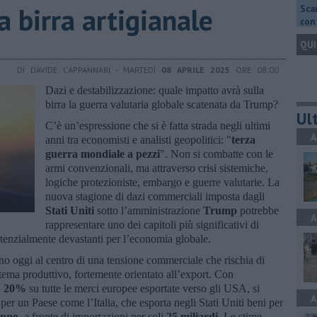
a birra artigianale
Scar
con 
QUI
DI DAVIDE CAPPANNARI - MARTEDÌ
08 APRILE 2025
ORE 08:00
Dazi e destabilizzazione: quale impatto avrà sulla
birra la guerra valutaria globale scatenata da Trump?
Ult
C’è un’espressione che si è fatta strada negli ultimi
A
anni tra economisti e analisti geopolitici: "
terza
guerra mondiale a pezzi
". Non si combatte con le
armi convenzionali, ma attraverso crisi sistemiche,
logiche protezioniste, embargo e guerre valutarie. La
nuova stagione di dazi commerciali imposta dagli
Stati Uniti
sotto l’amministrazione
Trump
potrebbe
A
rappresentare uno dei capitoli più significativi di
potenzialmente devastanti per l’economia globale.
ano oggi al centro di una tensione commerciale che rischia di
tema produttivo, fortemente orientato all’export. Con
l
20%
su tutte le merci europee esportate verso gli USA, si
A
er un Paese come l’Italia, che esporta negli Stati Uniti beni per
anno
, a fronte di importazioni per soli
25 miliardi
. Le stime