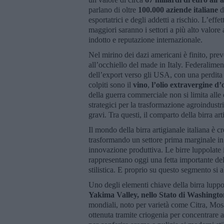
parlano di oltre
100.000 aziende italiane
d
esportatrici e degli addetti a rischio. L’eff
maggiori saranno i settori a più alto valore
indotto e reputazione internazionale.
Nel mirino dei dazi americani è finito, pre
all’occhiello del made in Italy. Federalime
dell’export verso gli USA, con una perdita
colpiti sono il
vino
,
l’olio extravergine d’o
della guerra commerciale non si limita alle 
strategici per la trasformazione agroindustrial
gravi. Tra questi, il comparto della birra art
Il mondo della birra artigianale italiana è 
trasformando un settore prima marginale in
innovazione produttiva. Le birre luppolat
rappresentano oggi una fetta importante dell
stilistica. E proprio su questo segmento si a
Uno degli elementi chiave della birra luppola
Yakima Valley, nello Stato di Washingt
mondiali, noto per varietà come Citra, Mos
ottenuta tramite criogenia per concentrare a