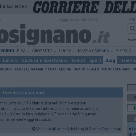
alla audience di
o
Aggiornato alle 13:26
ME
Gio
IVORNO
PISA
GROSSETO
LUCCA
MASSA CARRARA
PISTOIA
Lavoro
Cultura e Spettacolo
Eventi
Sport
Blog
Intervi
RDUCCI
CASTELLINA MARITTIMA
CECINA
GUARDISTALLO
MONTESCUDAIO
O
i Davide Cappannari
rmai lontano 1976. Naturalista nell’animo e system
vita mi occupo di sistemi informatici e comunicazione (per
e è un’altra: la birra artigianale. E ve ne parlerò in questo
Q
rmi nei miei viaggi brassicoli.
Vedi tutti gli articoli del blog di Davide Cappannari
A L
di 