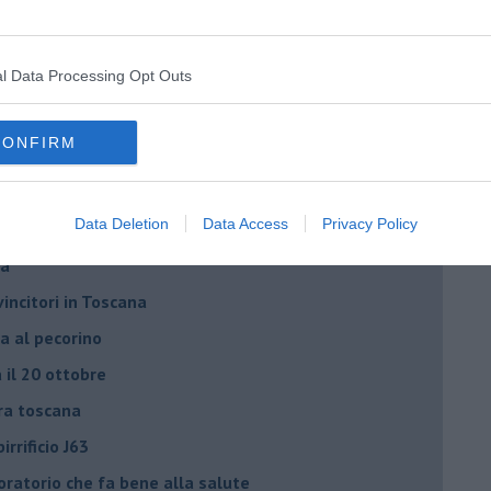
birra” di Davide Cappannari
l Data Processing Opt Outs
tudio USA ci riguarda
fermenta la vita?
CONFIRM
anale
 dagli aumenti CONAI
Data Deletion
Data Access
Privacy Policy
ra, vino e patente
la
vincitori in Toscana
ra al pecorino
a il 20 ottobre
rra toscana
irrificio J63
oratorio che fa bene alla salute