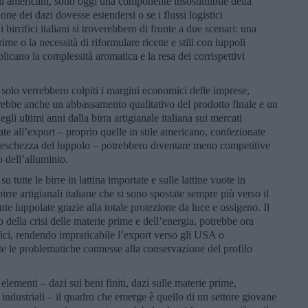
ili americani, sono oggi una componente insostituibile della
one dei dazi dovesse estendersi o se i flussi logistici
i birrifici italiani si troverebbero di fronte a due scenari: una
ime o la necessità di riformulare ricette e stili con luppoli
plicano la complessità aromatica e la resa dei corrispettivi
olo verrebbero colpiti i margini economici delle imprese,
ierebbe anche un abbassamento qualitativo del prodotto finale e un
li ultimi anni dalla birra artigianale italiana sui mercati
inate all’export – proprio quelle in stile americano, confezionate
 freschezza del luppolo – potrebbero diventare meno competitive
o dell’alluminio.
tutte le birre in lattina importate e sulle lattine vuote in
rre artigianali italiane che si sono spostate sempre più verso il
nte luppolate grazie alla totale protezione da luce e ossigeno. Il
to della crisi delle materie prime e dell’energia, potrebbe ora
fici, rendendo impraticabile l’export verso gli USA o
tte le problematiche connesse alla conservazione del profilo
ementi – dazi sui beni finiti, dazi sulle materie prime,
 industriali – il quadro che emerge è quello di un settore giovane