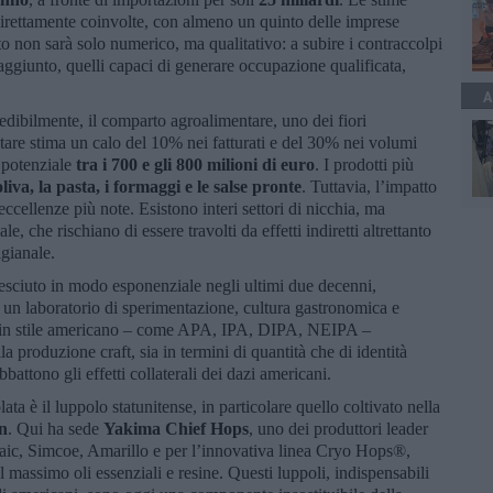
irettamente coinvolte, con almeno un quinto delle imprese
etto non sarà solo numerico, ma qualitativo: a subire i contraccolpi
 aggiunto, quelli capaci di generare occupazione qualificata,
A
vedibilmente, il comparto agroalimentare, uno dei fiori
ntare stima un calo del 10% nei fatturati e del 30% nei volumi
 potenziale
tra i 700 e gli 800 milioni di euro
. I prodotti più
liva, la pasta, i formaggi e le salse pronte
. Tuttavia, l’impatto
eccellenze più note. Esistono interi settori di nicchia, ma
e, che rischiano di essere travolti da effetti indiretti altrettanto
igianale.
cresciuto in modo esponenziale negli ultimi due decenni,
 un laboratorio di sperimentazione, cultura gastronomica e
e in stile americano – come APA, IPA, DIPA, NEIPA –
a produzione craft, sia in termini di quantità che di identità
bbattono gli effetti collaterali dei dazi americani.
ta è il luppolo statunitense, in particolare quello coltivato nella
on
. Qui ha sede
Yakima Chief Hops
, uno dei produttori leader
aic, Simcoe, Amarillo e per l’innovativa linea Cryo Hops®,
l massimo oli essenziali e resine. Questi luppoli, indispensabili