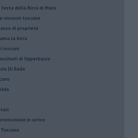
festa della Birra di Mare
le vincenti toscane
 passa di proprietà
e ama la birra
ri toscani
Recchiuti di Opperbacco
izio Di Rado
scano
olda
stori
 promozione in arrivo
n Toscana