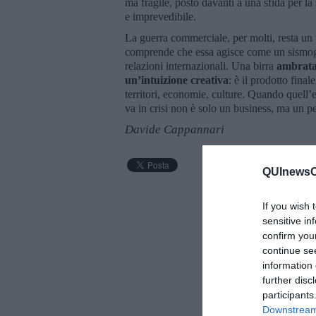
ma fragile, posto davanti a una sfida per la
e imprevedibile.
La guerra commerciale, per molti, resta un
comprende che essa agisce come un sismogra
relazioni internazionali. Una birra
ambrata 
un’intuizione creativa
: è il prodotto final
territori, economie, culture. Quando quell’
va in crisi non è solo un business, ma un
Davide Cappannari
QUInewsCe
If you wish 
sensitive in
confirm you
continue se
information 
further disc
participants
Downstream 