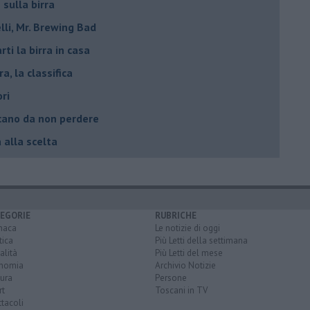
 sulla birra
lli, Mr. Brewing Bad
ti la birra in casa
ra, la classifica
ori
oscano da non perdere
a alla scelta
EGORIE
RUBRICHE
naca
Le notizie di oggi
tica
Più Letti della settimana
alità
Più Letti del mese
nomia
Archivio Notizie
ura
Persone
rt
Toscani in TV
tacoli