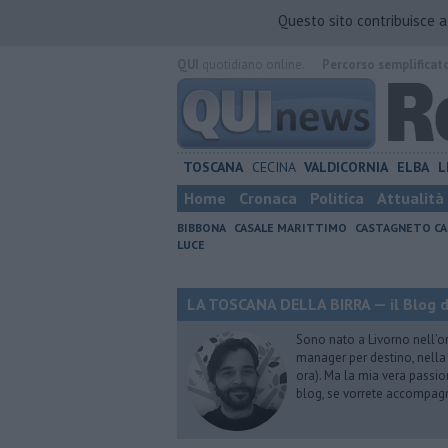
Questo sito contribuisce 
QUI
quotidiano online.
Percorso semplificat
TOSCANA
CECINA
VALDICORNIA
ELBA
L
Home
Cronaca
Politica
Attualità
BIBBONA
CASALE MARITTIMO
CASTAGNETO CA
LUCE
LA TOSCANA DELLA BIRRA — il Blog d
Sono nato a Livorno nell’o
manager per destino, nella 
ora). Ma la mia vera passion
blog, se vorrete accompagna