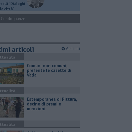
selli “Dialoghi
la città"
Condoglianze
imi articoli
Vedi tutti
ttualità
Comuni non comuni,
preferite le casette di
Vada
ttualità
Estemporanea di Pittura,
decine di premi e
menzioni
ttualità