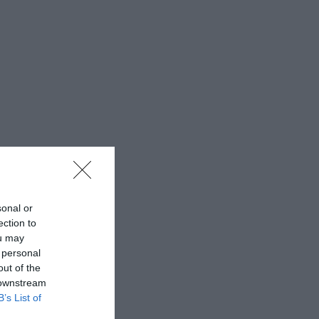
sonal or
ection to
ou may
 personal
out of the
 downstream
B’s List of