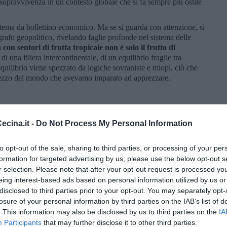
 sopravvivenza in un contesto globale che si fa sempre più ostile
 tema da bollettino economico. Ma se si guarda con attenzione, si
fo geopolitico, rivelando faglie profonde nel sistema delle
con sentori di frutta tropicale non è solo il frutto di
e di una filiera intercontinentale, di un equilibrio fragile tra
equilibrio viene spezzato da logiche sovraniste e miopi, ciò che
 pezzo del mondo che avevamo imparato ad apprezzare.
cina.it -
Do Not Process My Personal Information
to opt-out of the sale, sharing to third parties, or processing of your per
formation for targeted advertising by us, please use the below opt-out s
r selection. Please note that after your opt-out request is processed y
eing interest-based ads based on personal information utilized by us or
disclosed to third parties prior to your opt-out. You may separately opt-
losure of your personal information by third parties on the IAB’s list of
. This information may also be disclosed by us to third parties on the
IA
Participants
that may further disclose it to other third parties.