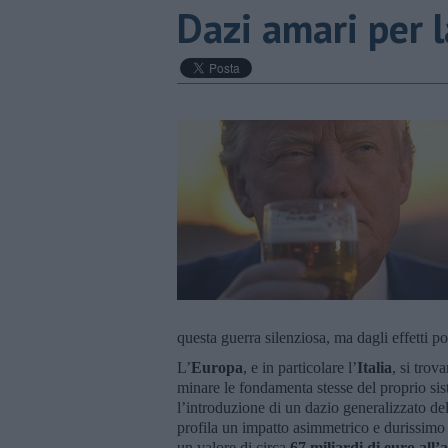
Dazi amari per l
questa guerra silenziosa, ma dagli effetti 
L’
Europa
, e in particolare l’
Italia
, si trov
minare le fondamenta stesse del proprio sis
l’introduzione di un dazio generalizzato de
profila un impatto asimmetrico e durissimo p
un valore di circa
67 miliardi di euro all’