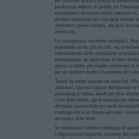
per conferire aroma e pulizia ai moderni st
produzione italiana di qualità. Se l’imposizi
transatlantici dovessero subire interruzioni, 
drastica impennata dei costi delle materie pr
alternativi, spesso europei, che però non re
americani.
Le conseguenze sarebbero molteplici. Non s
soprattutto quelle più piccole, ma si risch
indebolimento della reputazione acquisita neg
internazionali. In particolare, le birre dest
spesso in lattina per meglio conservare la
per un ulteriore motivo: l’aumento del cost
Trump ha infatti imposto un dazio del 25% su 
alluminio. Questo colpisce direttamente le bi
packaging in lattina, ideale per birre altame
costo delle lattine, già in tensione per effet
diventare insostenibile per molti microbirri
costringendo a un ripiego sul vetro, con tu
aromatico delle birre.
Se sommiamo l’effetto combinato di questi el
complicazioni logistiche, aumento dei costi