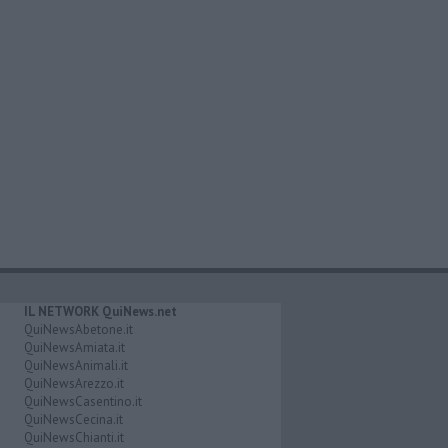
IL NETWORK QuiNews.net
QuiNewsAbetone.it
QuiNewsAmiata.it
QuiNewsAnimali.it
QuiNewsArezzo.it
QuiNewsCasentino.it
QuiNewsCecina.it
QuiNewsChianti.it