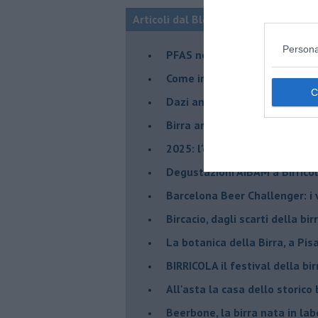
Articoli dal Blog “La Toscana della 
Persona
​PFAS nella birra: perché lo s
​Come in birrificio, su Titano 
Dazi amari per la birra artigi
​Birra artigianale minacciata
​2025: l'effetto Salvini su bir
​Degustazioni AIBAM a Birrico
​Barcelona Beer Challenger: i 
Bircacio, dagli scarti della bir
​La botanica della Birra, a Pis
BIRRICOLA il festival della bi
​All'asta la casa dello storico b
Beerbone, la birra nata in lab