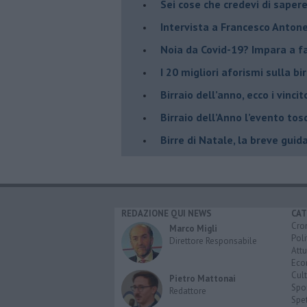
Sei cose che credevi di sapere
Intervista a Francesco Antone
Noia da Covid-19? Impara a far
I 20 migliori aforismi sulla bir
​Birraio dell’anno, ecco i vincit
​Birraio dell’Anno l’evento t
Birre di Natale, la breve guid
REDAZIONE QUI NEWS
CAT
Cro
Marco Migli
Poli
Direttore Responsabile
Attu
Eco
Cult
Pietro Mattonai
Spo
Redattore
Spet