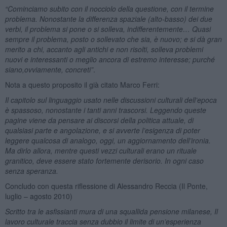
“Cominciamo subito con il nocciolo della questione, con il termine
problema. Nonostante la differenza spaziale (alto-basso) dei due
verbi, il problema si pone o si solleva, indifferentemente… Quasi
sempre il problema, posto o sollevato che sia, è nuovo; e si dà gran
merito a chi, accanto agli antichi e non risolti, solleva problemi
nuovi e interessanti o meglio ancora di estremo interesse; purché
siano,
ovviamente, concreti”
.
Nota a questo proposito il già citato Marco Ferri:
Il capitolo sul linguaggio usato nelle discussioni culturali dell’epoca
è spassoso, nonostante i tanti anni trascorsi. Leggendo queste
pagine viene da pensare ai discorsi della politica attuale, di
qualsiasi parte e angolazione, e si avverte l’esigenza di poter
leggere qualcosa di analogo, oggi, un aggiornamento dell’ironia.
Ma dirlo allora, mentre questi vezzi culturali erano un rituale
granitico, deve essere stato fortemente derisorio. In ogni caso
senza speranza.
Concludo con questa riflessione di Alessandro Reccia (Il Ponte,
luglio – agosto 2010)
Scritto tra le asfissianti mura di una squallida pensione milanese, Il
lavoro culturale traccia senza dubbio il limite di un’esperienza