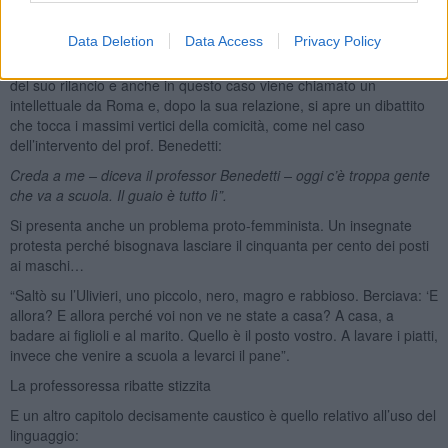
un’occhiata al presente non si potrà che constatare che nulla è
cambiato, anzi …
Data Deletion
Data Access
Privacy Policy
Insieme alla questione dei libri, sorge poi quello della biblioteca e
del suo rilancio e anche in questo caso viene chiamato un
intellettuale da Roma e, dopo la sua relazione, si apre un dibattito
che tocca i massimi vertici della comicità, come nel caso
dell’intervento del prof. Benedetti:
Creda a me – diceva il professor Benedetti – oggi c’è troppa gente
che va a scuola. Il guaio è tutto lì”
.
Si presenta anche un problema proto-femminista. Un insegnate
protesta perché bisognava lasciare il cinquanta per cento dei posti
ai maschi…
“Saltò su l’Ulivieri, uno piccolo, nero, magro e rabbioso. Berciava: ‘E
allora? E allora perché voi non ve ne state a casa? A casa, a
badare ai figlioli e al marito. Quello è il posto vostro. A lavare i piatti,
invece che venire a scuola a levarci il pane”.
La professoressa ribatte stizzita
E un altro capitolo decisamente caustico è quello relativo all’uso del
linguaggio: