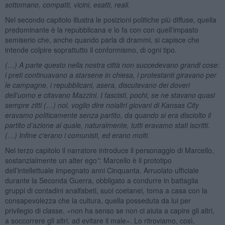
sottomano, compatti, vicini, esatti, reali.
Nel secondo capitolo illustra le posizioni politiche più diffuse, quella
predominante è la repubblicana e lo fa con con quell’impasto
semiserio che, anche quando parla di drammi, si capisce che
intende colpire soprattutto il conformismo, di ogni tipo.
(…) A parte questo nella nostra città non succedevano grandi cose:
i preti continuavano a starsene in chiesa, i protestanti giravano per
le campagne, i repubblicani, asera, discutevano dei doveri
dell’uomo e citavano Mazzini. I fascisti, pochi, se ne stavano quasi
sempre zitti (…) noi, voglio dire noialtri giovani di Kansas City
eravamo politicamente senza partito, da quando si era disciolto il
partito d’azione al quale, naturalmente, tutti eravamo stati iscritti.
(…) Infine c’erano i comunisti, ed erano molti.
Nel terzo capitolo il narratore introduce il personaggio di Marcello,
sostanzialmente un alter ego
”
: Marcello è il prototipo
dell’intellettuale impegnato anni Cinquanta. Arruolato ufficiale
durante la Seconda Guerra, obbligato a condurre in battaglia
gruppi di contadini analfabeti, suoi coetanei, torna a casa con la
consapevolezza che la cultura, quella posseduta da lui per
privilegio di classe, «non ha senso se non ci aiuta a capire gli altri,
a soccorrere gli altri, ad evitare il male». Lo ritroviamo, così,