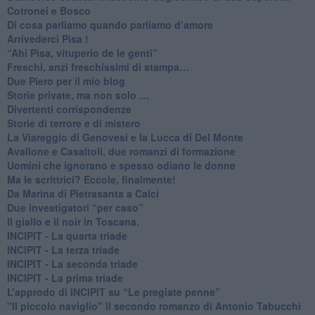
Cotronei e Bosco
Di cosa parliamo quando parliamo d’amore
Arrivederci Pisa !
​“Ahi Pisa, vituperio de le genti”
Freschi, anzi freschissimi di stampa…
​Due Piero per il mio blog
​Storie private, ma non solo …
Divertenti corrispondenze
Storie di terrore e di mistero
La Viareggio di Genovesi e la Lucca di Del Monte
Avallone e Casaltoli, due romanzi di formazione
​Uomini che ignorano e spesso odiano le donne
Ma le scrittrici? Eccole, finalmente!
Da Marina di Pietrasanta a Calci
​Due investigatori “per caso”
​Il giallo e il noir in Toscana.
INCIPIT - La quarta triade
INCIPIT - La terza triade
INCIPIT - La seconda triade
INCIPIT - La prima triade
L’approdo di INCIPIT su “Le pregiate penne”
​"Il piccolo naviglio" il secondo romanzo di Antonio Tabucchi