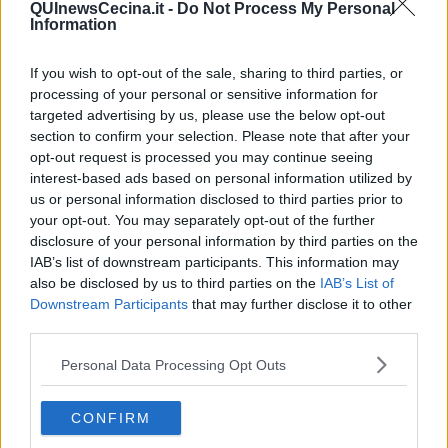
QUInewsCecina.it -
Do Not Process My Personal
per sé evidente, no? E guardava in viso Marcello, duramente,
Information
come se la colpa fosse sua e non di De Sica”.
Il noto critico non apprezza che l’operaio Ricci non sia inserito nelle
If you wish to opt-out of the sale, sharing to third parties, or
lotte del lavoro e che sia un uomo solo. C’è una sfumatura
processing of your personal or sensitive information for
borghese in quella solitudine, secondo gli stilemi ortodossi del
targeted advertising by us, please use the below opt-out
Partito Comunista, qui parodiati .
section to confirm your selection. Please note that after your
Bianciardi descrive questo mondo provinciale come se si trattasse
opt-out request is processed you may continue seeing
di un reportage storico – antropologico, ma non bisogna
interest-based ads based on personal information utilized by
dimenticare che si tratta di un racconto e che le figure descritte
us or personal information disclosed to third parties prior to
tendono alla caricatura, anche se si avvicinano molto alla realtà
your opt-out. You may separately opt-out of the further
Un tono quasi profetico, assumono poi le riflessioni sulla diffusione
disclosure of your personal information by third parties on the
dei libri; ecco cosa scrive a questo proposito:
IAB’s list of downstream participants. This information may
also be disclosed by us to third parties on the
IAB’s List of
Nell’antichità era il lettore che cercava il libro, mentre oggi il
Downstream Participants
that may further disclose it to other
rapporto si è invertito: il libro cerca il lettore. In Italia la crisi è
third parties.
complicata dal fatto che moltissimi scrivono e pochissimi leggono.
(…) forse il numero degli scrittori è pari a quello degli analfabeti, e
Personal Data Processing Opt Outs
fors’ anche il problema dell’analfabetismo si potrebbe risolvere
imponendo a ciascun autore di insegnare a leggere a un
analfabeta, servendosi del suo libro inedito come di un sillabario.
CONFIRM
Se si pensa che Bianciardi scriveva queste cose nel 1957 e si dà