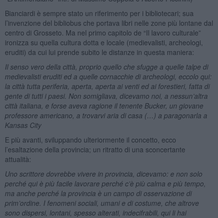
Bianciardi è sempre stato un riferimento per i bibliotecari; sua
l’invenzione del bibliobus che portava libri nelle zone più lontane dal
centro di Grosseto. Ma nel primo capitolo de “Il lavoro culturale”
ironizza su quella cultura dotta e locale (medievalisti, archeologi,
eruditi) da cui lui prende subito le distanze in questa maniera:
Il senso vero della città, proprio quello che sfugge a quelle talpe di
medievalisti eruditi ed a quelle cornacchie di archeologi, eccolo qui:
la città tutta periferia, aperta, aperta ai venti ed ai forestieri, fatta di
gente di tutti i paesi. Non somigliava, dicevamo noi, a nessun’altra
città italiana, e forse aveva ragione il tenente Bucker, un giovane
professore americano, a trovarvi aria di casa (…) a paragonarla a
Kansas City
E più avanti, sviluppando ulteriormente il concetto, ecco
l’esaltazione della provincia; un ritratto di una sconcertante
attualità:
Uno scrittore dovrebbe vivere in provincia, dicevamo: e non solo
perché qui è più facile lavorare perché c’è più calma e più tempo,
ma anche perché la provincia è un campo di osservazione di
prim’ordine. I fenomeni sociali, umani e di costume, che altrove
sono dispersi, lontani, spesso alterati, indecifrabili, qui li hai