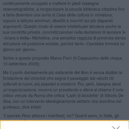
continuamente occupato a mettere in piedi rassegne
cinematografiche, a riorganizzare la piccola biblioteca cittadina fino
a farla diventare una sorta di Casa della cultura in miniatura,
oppure a istituire seminari, dibattiti e incontri sui più disparati
argomenti. Questo modo di essere intellettuale istruisce anche la
sua condotta privata, concretizzandosi nella decisione di sposare la
«brava e bella» Michelina, una semplice ragazza di provincia senza
istruzione né posizione sociale, perché tanto «l’avrebbe formata lui
giorno per giorno»
Scrive a questo proposito Marco Ferri (Il Cappuccino delle cinque,
13 settembre 2023):
Ma il punto decisamente più esilarante del libro è senza dubbio la
fondazione del cineclub che segna il passaggio dai vecchi riti
culturali ai nuovi, più popolari e moderni. Poi, però, bisogna darsi
un’organizzazione, occorre un presidente e allora si chiama il noto
critico venuto da Roma che critica “Ladri di biciclette” di Vittorio De
Sica, con un intervento ideologicamente settario che sconfina nel
grottesco, dice infatti:
“L’operaio Ricci attacca i manifesti, no? Quanti sono, in Italia, gli
attacchini? E quanti i braccianti? Quanti i siderurgici? Non ho con
me i dati esatti, ma la non tipicità dell’uomo di De Sica mi pare di