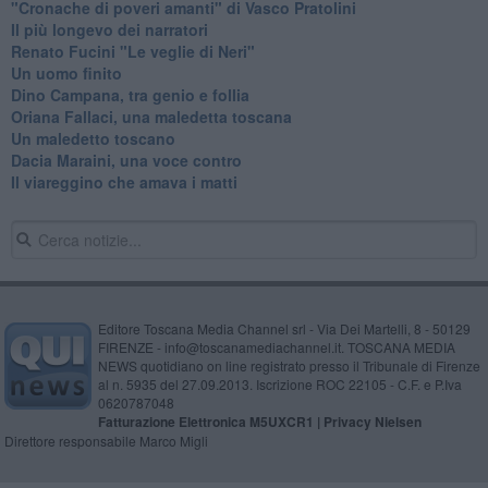
​"Cronache di poveri amanti" di Vasco Pratolini
​Il più longevo dei narratori
Renato Fucini "Le veglie di Neri"
Un uomo finito
​Dino Campana, tra genio e follia
​Oriana Fallaci, una maledetta toscana
​Un maledetto toscano
​Dacia Maraini, una voce contro
​Il viareggino che amava i matti
Editore Toscana Media Channel srl - Via Dei Martelli, 8 - 50129
FIRENZE - info@toscanamediachannel.it. TOSCANA MEDIA
NEWS quotidiano on line registrato presso il Tribunale di Firenze
al n. 5935 del 27.09.2013. Iscrizione ROC 22105 - C.F. e P.Iva
0620787048
Fatturazione Elettronica M5UXCR1 |
Privacy Nielsen
Direttore responsabile Marco Migli