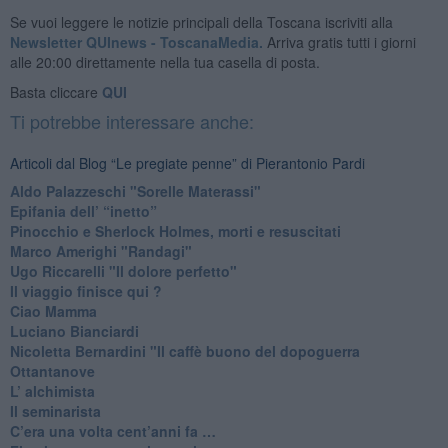
Se vuoi leggere le notizie principali della Toscana iscriviti alla
Newsletter QUInews - ToscanaMedia.
Arriva gratis tutti i giorni
alle 20:00 direttamente nella tua casella di posta.
Basta cliccare
QUI
Ti potrebbe interessare anche:
Articoli dal Blog “Le pregiate penne” di Pierantonio Pardi
​Aldo Palazzeschi "Sorelle Materassi"
​Epifania dell’ “inetto”
Pinocchio e Sherlock Holmes, morti e resuscitati
​Marco Amerighi "Randagi"
Ugo Riccarelli "Il dolore perfetto"
​Il viaggio finisce qui ?
​Ciao Mamma
​Luciano Bianciardi
​Nicoletta Bernardini "Il caffè buono del dopoguerra
​Ottantanove
​L’ alchimista
Il seminarista
​C’era una volta cent’anni fa …