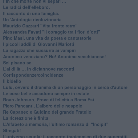
​Fin che morte non vi separi …
​Le radici dell’elleboro.
​Il racconto di una famiglia.
Un ‘Antologia rivoluzionaria
​Maurizio Gazzarri "Vita fronte retro"
​Alessandra Favati "Il coraggio tra i fiori d’orti"
​Pino Masi, una vita da poeta e cantastorie
​I piccoli addii di Giovanni Mariotti
​La ragazza che sussurra ai vampiri
​Anonimo veneziano? No! Anonimo vecchianese!
​Sei pisano se
​L’al di là … in diciannove racconti
Corrispondenze/coincidenze
Il bidello
Lulù, ovvero il dramma di un personaggio in cerca d'autore
Le cose belle accadono sempre in estate
Roan Johnson, Prove di felicità a Roma Est
Piero Pancanti, L’albero delle nespole
Re Capaneo e Guidino del grande Fratello
La ricreazione è finita
​L’Alfabeto a memoria, l’ultimo romanzo di “Incipit"
​Stregati!
L’universo scuola: il racconto tragicomico di due superstiti