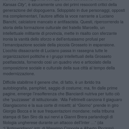
Kansas City”,
è sicuramente uno dei primi resoconti critici della
generazione del dopoguerra. Sdoppiato in due personaggi, opposti
ma complementari, l’autore affida la voce narrante a Luciano
Bianchi, calciatore mancato e antifascista. Questi, ripercorrendo la
storia della formazione culturale del fratello Marcello, un
intellettuale militante di provincia, mette in risalto con sferzante
ironia la vanità dello sforzo e dell’entusiasmo profusi per
l’emancipazione sociale della piccola Grosseto in espansione.
L’occhio dissacrante di Luciano passa in rassegna tutte le
organizzazioni politiche e i gruppi intellettuali della Grosseto
postfascista, fornendo così un quadro vivo e articolato della
composizione sociale e culturale della sua città al tempo della
modernizzazione.
Difficile stabilirne il genere che, di fatto, è un ibrido tra
autobiografia, pamphlet, saggio di costume; ma, fin dalle prime
pagine, emerge l’insofferenza che Bianciardi nutriva per tutto ciò
che “puzzasse” di istituzionale. “Alla Feltrinelli canzona il giaguaro
Giangiacomo e la sua corte di micetti; al “Giorno” prende in giro
Giorgio Bocca e le sue frequentazioni mondane; nella tribuna
stampa di San Siro dà sui nervi a Gianni Brera parlandogli di
filologia ungherese durante un attacco dell’Inter …” (da
“L’Antimeridiano” intr. di Massimo Coppola e Alberto Piccinini)