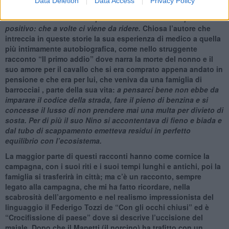
Data Deletion
Data Access
Privacy Policy
E la situazione paradossale dei due zii che si sono rotti tutti e
due i femori:
i malanni a ripetizione hanno almeno questo di
positivo: che a volte ci viene da ridere.
Chiosa l’autore che
intreccia in queste storie la sua esperienza di medico a quella
più intimamente autobiografica, come nello struggente
racconto “Il primo addio” dove narra la morte del nonno e il
suo amore per il cavallo che si era comprato appena andato in
pensione e che era per lui, che veniva da una famiglia di
barrocciai , parte della sua vita:
a
pensarci bene non ebbe da
imparare il codice della strada, fare il pieno di benzina e si
concesse il lusso di non prendere mai una multa per divieto di
sosta. Per di più il suo Nino si accontentava di fieno e biada e
dal tubo di scappamento emetteva residui in perfetto
equilibrio con l’ecosistema.
La maggior parte di questi racconti hanno come cornice la
campagna, con i suoi riti e i suoi tempi lunghi e antichi, poi la
famiglia si trasferirà in città; ma c’è un racconto, sempre
legato alla campagna, che mi ha fatto ricordare, nella
scabrosità dell’argomento e nel realismo impressionista del
linguaggio il Federigo Tozzi de “Con gli occhi chiusi” ed è
“Crocifissione di paese” dove si descrive l’uccisione del
maiale. Dopo che il Manetti (il norcino) ha trafitto con un