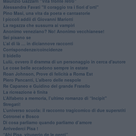
​Maurizio Gazzarri "Vita fronte retro"
​Alessandra Favati "Il coraggio tra i fiori d’orti"
​Pino Masi, una vita da poeta e cantastorie
​I piccoli addii di Giovanni Mariotti
​La ragazza che sussurra ai vampiri
​Anonimo veneziano? No! Anonimo vecchianese!
​Sei pisano se
​L’al di là … in diciannove racconti
Corrispondenze/coincidenze
Il bidello
Lulù, ovvero il dramma di un personaggio in cerca d'autore
Le cose belle accadono sempre in estate
Roan Johnson, Prove di felicità a Roma Est
Piero Pancanti, L’albero delle nespole
Re Capaneo e Guidino del grande Fratello
La ricreazione è finita
​L’Alfabeto a memoria, l’ultimo romanzo di “Incipit"
​Stregati!
L’universo scuola: il racconto tragicomico di due superstiti
Cotronei e Bosco
Di cosa parliamo quando parliamo d’amore
Arrivederci Pisa !
​“Ahi Pisa, vituperio de le genti”