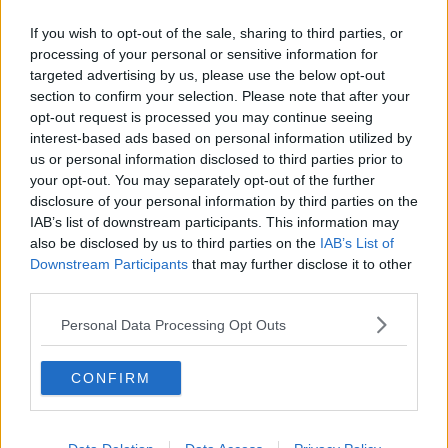
Ho ricordato Joyce, perché anche nei racconti di Alberto, i
suoi protagonisti si muovono come equilibristi su quel filo
If you wish to opt-out of the sale, sharing to third parties, or
sottile che unisce metaforicamente la vita e la morte, spesso
processing of your personal or sensitive information for
ironizzandoci sopra:
targeted advertising by us, please use the below opt-out
section to confirm your selection. Please note that after your
Ero arrivato già da un pezzo con mia moglie nella corsia
opt-out request is processed you may continue seeing
d’ospedale. Ero fatto così: per me essere puntuali dignificava
interest-based ads based on personal information utilized by
arrivare sempre mezz’ora prima. Avrei potuto smentirmi in quel
us or personal information disclosed to third parties prior to
freddo mattino di febbraio, quando l’argomento all’ordine del
your opt-out. You may separately opt-out of the further
giorno era la mia morte?
disclosure of your personal information by third parties on the
Questo è l’incipit del racconto “Non fiori, né opere di bene”,
IAB’s list of downstream participants. This information may
un incipit basato sulla prolessi, sul modello, per intenderci del
also be disclosed by us to third parties on the
IAB’s List of
racconto di Marquez “Cronaca di una morte annunciata”. E’ il
Downstream Participants
that may further disclose it to other
racconto di un uomo che parla con disincantata ironia del
third parties.
giorno della sua morte, E’ uno dei tanti quadretti che
compongono queste storie, dove troviamo il figlio malato che
Personal Data Processing Opt Outs
riceve la visita dei genitori e della nonna, il silenzio
angoscioso di una madre perché
“Il suo bambino è su al
primo piano, marcato da una crisi, le mani chiuse, pugnetti
CONFIRM
dove si infrange la speranza, il respiro rumoroso, la nuca a
toccare i glutei, la bocca spalancata in un pianto
inconsolabile, le infermiere impotenti.