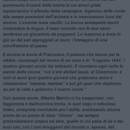
punteruolo il cuore della bestia le cui atroci grida
squarciarono il silenzio della campagna:
legarono delle corde
alle zampe posteriori dell’animale e lo trascinarono fuori dal
recinto. L’enorme testa vacillò. La bocca semiaperta lasciò
intravedere la lingua. Il naso rotondo con le due narici
sembrava un giocattolo da poppanti. Lo issarono a testa in
giù su dei pali appoggiati al muro: l’immagine di una
crocifissione di paese.
E ancora la storia di Francesco, il pastore che muore per la
rabbia, causatagli dal morso di un cane e in “5 agosto 1944” i
quattro giovani uccisi dai tedeschi:
E ricordavo ogni volta le
parole della nonna: “noi s’era sfollati lassù, al Cisternone, e
tutti si sentì quei quattro giovani che gridavano aiuto e
chiamavano “mamma, mamma” e poi gli spari che risalirono
su per la valle e gelarono il nostro cuore.”
Con queste storie, Alberto Martini ci ha trasportato, con
leggerezza e malinconica ironia, in quel vago e nebuloso
limbo, anteprima inevitabile per l’aldilà, analizzando alcune
storie da un punto di vista “clinico” , ma sempre
profondamente umano ed altre, quelle in cui parla di sé e dei
suoi cari, con i toni struggenti del ricordo e, spesso, del