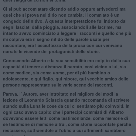
Ci si può accomiatare dicendo addio oppure arrivederci ma
quel che si prova nel dirlo non cambia: il commiato è un
congedo definitivo. A questa interpretazione fui indotto dai
segni lasciati dalla pioggia, associandoli alle lacrime; ma
intanto avevo cominciato a leggere i racconti e quello che più
mi colpiva era il segno nitido delle parole usate per
raccontare, era l’asciuttezza della prosa con cui venivano
narrate le vicende dei protagonisti delle storie.
Conoscendo Alberto e la sua sensibilità ero colpito dalla sua
capacità di tenere a distanza il narrato, così vicino a lui, sia
come medico, sia come uomo, per di più bambino o
adolescente, e qui figlio, qui nipote, qui vecchio amico delle
persone rappresentate sulle varie scene dei racconti.
Pareva, l’ Autore, aver introitato nel migliore dei modi la
lezione di Leonardo Sciascia quando raccomanda di scrivere
stando sulla Luna le cose da cui ci sentiamo più coinvolti. In
ogni caso avevo capito che i partecipi commiati di Alberto
dovevano essere letti come testimonianze, come memorie di
sé testimone di memorie altrui, come storie raccontate perché
restassero, sottraendole all’oblio a cui altrimenti sarebbero