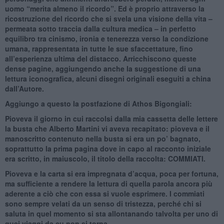
uomo “merita almeno il ricordo”. Ed è proprio attraverso la
ricostruzione del ricordo che si svela una visione della vita –
permeata sotto traccia dalla cultura medica – in perfetto
equilibro tra cinismo, ironia e tenerezza verso la condizione
umana, rappresentata in tutte le sue sfaccettature, fino
all’esperienza ultima del distacco. Arricchiscono queste
dense pagine, aggiungendo anche la suggestione di una
lettura iconografica, alcuni disegni originali eseguiti a china
dall’Autore.
Aggiungo a questo la postfazione di Athos Bigongiali:
Pioveva il giorno in cui raccolsi dalla mia cassetta delle lettere
la busta che Alberto Martini vi aveva recapitato: pioveva e il
manoscritto contenuto nella busta si era un po’ bagnato,
soprattutto la prima pagina dove in capo al racconto iniziale
era scritto, in maiuscolo, il titolo della raccolta: COMMIATI.
Pioveva e la carta si era impregnata d’acqua, poca per fortuna,
ma sufficiente a rendere la lettura di quella parola ancora più
aderente a ciò che con essa si vuole esprimere. I commiati
sono sempre velati da un senso di tristezza, perché chi si
saluta in quel momento si sta allontanando talvolta per uno di
quei viaggi da cu non si torna.