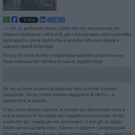
. —
Eh, sì, parliamoci chiaro, credo che non sia piacevole per
nessuno andarsene nell’al di là; già il solo pensiero attiva gestualità
apotropaiche con la destra che si proietta nelle zone basse a
palpare i gioielli di famiglia.
Poi c’è chi come Amleto si toglierebbe volentieri di torno se non
fosse ossessionato dall’idea di cosa lo aspetta dopo:
Se non vi fosse la paura di qualcosa oltre la morte,
Il paese
inesplorato, da cui confini nessun viaggiatore fa ritorno – a
sgomentare la volontà.
O chi, come Giorgio Caproni, la prende con disincantata ironia e
così si esprime in “Congedo del viaggiatore cerimonioso”:
Amici,
credo che sia / meglio per me cominciare / a tirar giù la valigia./
Anche se non so bene l’ora / d’arrivo, e neppure / conosca quali
stazioni / precedano la mia,/ sicuri segni mi dicono/ , da quanto m’è