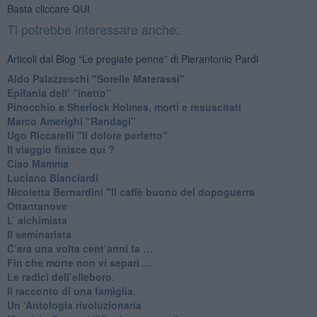
Basta cliccare
QUI
Ti potrebbe interessare anche:
Articoli dal Blog “Le pregiate penne” di Pierantonio Pardi
​Aldo Palazzeschi "Sorelle Materassi"
​Epifania dell’ “inetto”
Pinocchio e Sherlock Holmes, morti e resuscitati
​Marco Amerighi "Randagi"
Ugo Riccarelli "Il dolore perfetto"
​Il viaggio finisce qui ?
​Ciao Mamma
​Luciano Bianciardi
​Nicoletta Bernardini "Il caffè buono del dopoguerra
​Ottantanove
​L’ alchimista
Il seminarista
​C’era una volta cent’anni fa …
​Fin che morte non vi separi …
​Le radici dell’elleboro.
​Il racconto di una famiglia.
Un ‘Antologia rivoluzionaria