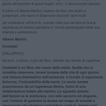
giunto all’orecchio/ di questi luoghi, ch’io / vi dovrò presto lasciare.
E infine c’è Alberto Martini, l’autore del libro che andrò a
presentare, che narra in diciannove racconti i tanti modi
per andarsene nell’al di là, unendo nella sua narrazione la sua
esperienza di medico psichiatra e i ricordi autobiografici della sua
infanzia e adolescenza.
Alberto Martini
Commiati
[GALLERY(0)]
Ed ecco, in breve, il plot del libro, estratto dal risvolto di copertina:
Commiati è un libro che nasce dalla realtà. Quella che si
vorrebbe rimuovere, tenere lontana dalla vita di ogni giorno:
una frattura drammatica nell’esistenza, il ricordo di esperienze
dolorose, l’ineluttabilità della morte. Le storie narrate
scaturiscono da un’esperienza diretta, frutto di una
rielaborazione fedele alla matrice. Lo sguardo attento
dell’Autore ce le restituisce, con stile asciutto ed elegante,
con l’intento di garantire la durata nel tempo di vicende e
personaggi che altrimenti andrebbero perduti, mentre ogni