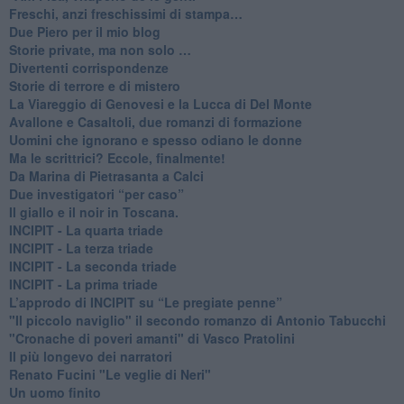
Freschi, anzi freschissimi di stampa…
​Due Piero per il mio blog
​Storie private, ma non solo …
Divertenti corrispondenze
Storie di terrore e di mistero
La Viareggio di Genovesi e la Lucca di Del Monte
Avallone e Casaltoli, due romanzi di formazione
​Uomini che ignorano e spesso odiano le donne
Ma le scrittrici? Eccole, finalmente!
Da Marina di Pietrasanta a Calci
​Due investigatori “per caso”
​Il giallo e il noir in Toscana.
INCIPIT - La quarta triade
INCIPIT - La terza triade
INCIPIT - La seconda triade
INCIPIT - La prima triade
L’approdo di INCIPIT su “Le pregiate penne”
​"Il piccolo naviglio" il secondo romanzo di Antonio Tabucchi
​"Cronache di poveri amanti" di Vasco Pratolini
​Il più longevo dei narratori
Renato Fucini "Le veglie di Neri"
Un uomo finito