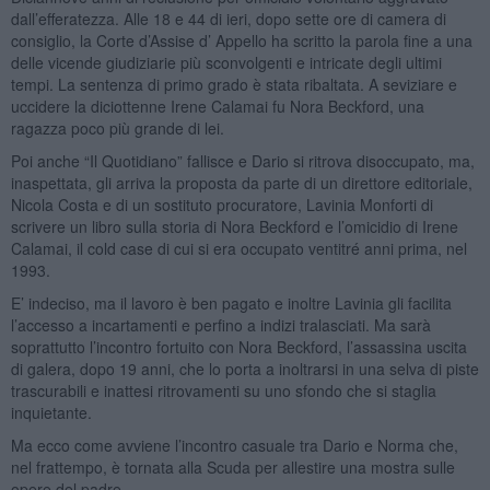
dall’efferatezza. Alle 18 e 44 di ieri, dopo sette ore di camera di
consiglio, la Corte d’Assise d’ Appello ha scritto la parola fine a una
delle vicende giudiziarie più sconvolgenti e intricate degli ultimi
tempi. La sentenza di primo grado è stata ribaltata. A seviziare e
uccidere la diciottenne Irene Calamai fu Nora Beckford, una
ragazza poco più grande di lei.
Poi anche “Il Quotidiano” fallisce e Dario si ritrova disoccupato, ma,
inaspettata, gli arriva la proposta da parte di un direttore editoriale,
Nicola Costa e di un sostituto procuratore, Lavinia Monforti di
scrivere un libro sulla storia di Nora Beckford e l’omicidio di Irene
Calamai, il cold case di cui si era occupato ventitré anni prima, nel
1993.
E’ indeciso, ma il lavoro è ben pagato e inoltre Lavinia gli facilita
l’accesso a incartamenti e perfino a indizi tralasciati. Ma sarà
soprattutto l’incontro fortuito con Nora Beckford, l’assassina uscita
di galera, dopo 19 anni, che lo porta a inoltrarsi in una selva di piste
trascurabili e inattesi ritrovamenti su uno sfondo che si staglia
inquietante.
Ma ecco come avviene l’incontro casuale tra Dario e Norma che,
nel frattempo, è tornata alla Scuda per allestire una mostra sulle
opere del padre.