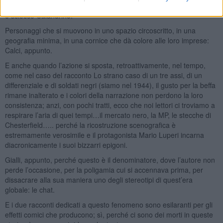
Buffalmacco, Maso del Saggio che ordivano beffe terribili al povero
e sciocco Calandrino.
Personaggi che si muovono in uno spazio circoscritto, in una
geografia minima, in una cornice che dà colore alle loro imprese:
Calci, appunto.
E anche quando l’azione si sposta, retroattivamente, nel tempo,
come nel caso del racconto Lo strano caso di un tre assi, di un
differenziale e di soldati negri (siamo nel 1944), il gusto per la beffa
rimane inalterato e i colori della narrazione non perdono la loro
consistenza; anzi, con pochi tratti, ecco che noi lettori ci troviamo a
respirare l’aria di quei tempi…il mercato nero, la MP, le stecche di
Chesterfield….. perché la ricostruzione scenografica è
estremamente verosimile e il protagonista Mario Luperi incarna
diacronicamente i suoi bizzarri epigoni.
Gialli, appunto, perché questo è il denominatore, dove l’autore non
perde l’occasione, per la poligamia cui si accennava prima, per
dissacrare alla sua maniera uno degli stereotipi di quest’era
globale: le chat.
E i due racconti dedicati a questo fenomeno sono esilaranti per gli
effetti comici che producono; sì, perché ci sono dei morti in queste