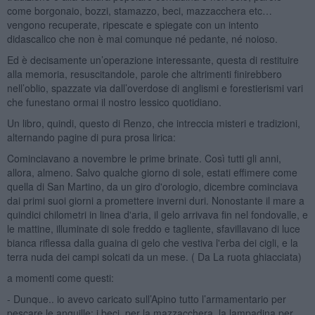
come borgonaio, bozzi, stamazzo, beci, mazzacchera etc…
vengono recuperate, ripescate e spiegate con un intento
didascalico che non è mai comunque né pedante, né noioso.
Ed è decisamente un’operazione interessante, questa di restituire
alla memoria, resuscitandole, parole che altrimenti finirebbero
nell’oblio, spazzate via dall’overdose di anglismi e forestierismi vari
che funestano ormai il nostro lessico quotidiano.
Un libro, quindi, questo di Renzo, che intreccia misteri e tradizioni,
alternando pagine di pura prosa lirica:
Cominciavano a novembre le prime brinate. Così tutti gli anni,
allora, almeno. Salvo qualche giorno di sole, estati effimere come
quella di San Martino, da un giro d'orologio, dicembre cominciava
dai primi suoi giorni a promettere inverni duri. Nonostante il mare a
quindici chilometri in linea d'aria, il gelo arrivava fin nel fondovalle, e
le mattine, illuminate di sole freddo e tagliente, sfavillavano di luce
bianca riflessa dalla guaina di gelo che vestiva l'erba dei cigli, e la
terra nuda dei campi solcati da un mese. ( Da La ruota ghiacciata)
a momenti come questi:
- Dunque.. io avevo caricato sull’Apino tutto l’armamentario per
pescare le anguille: i beci, per la mazzacchera, la lampadina per