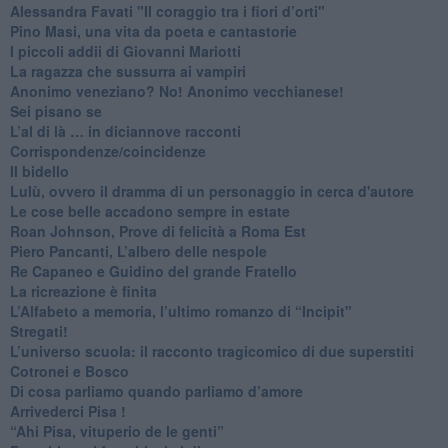
​Alessandra Favati "Il coraggio tra i fiori d’orti"
​Pino Masi, una vita da poeta e cantastorie
​I piccoli addii di Giovanni Mariotti
​La ragazza che sussurra ai vampiri
​Anonimo veneziano? No! Anonimo vecchianese!
​Sei pisano se
​L’al di là … in diciannove racconti
Corrispondenze/coincidenze
Il bidello
Lulù, ovvero il dramma di un personaggio in cerca d'autore
Le cose belle accadono sempre in estate
Roan Johnson, Prove di felicità a Roma Est
Piero Pancanti, L’albero delle nespole
Re Capaneo e Guidino del grande Fratello
La ricreazione è finita
​L’Alfabeto a memoria, l’ultimo romanzo di “Incipit"
​Stregati!
L’universo scuola: il racconto tragicomico di due superstiti
Cotronei e Bosco
Di cosa parliamo quando parliamo d’amore
Arrivederci Pisa !
​“Ahi Pisa, vituperio de le genti”