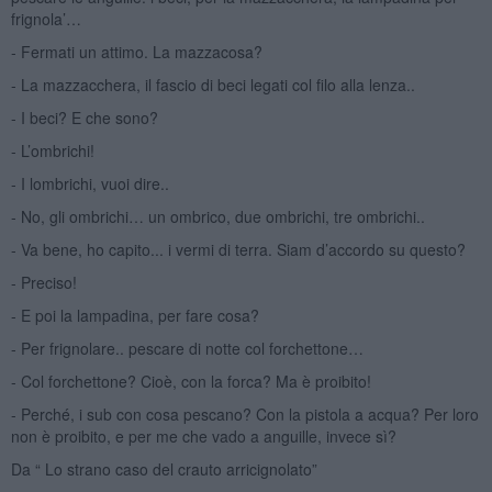
frignola’…
- Fermati un attimo. La mazzacosa?
- La mazzacchera, il fascio di beci legati col filo alla lenza..
- I beci? E che sono?
- L’ombrichi!
- I lombrichi, vuoi dire..
- No, gli ombrichi… un ombrico, due ombrichi, tre ombrichi..
- Va bene, ho capito... i vermi di terra. Siam d’accordo su questo?
- Preciso!
- E poi la lampadina, per fare cosa?
- Per frignolare.. pescare di notte col forchettone…
- Col forchettone? Cioè, con la forca? Ma è proibito!
- Perché, i sub con cosa pescano? Con la pistola a acqua? Per loro
non è proibito, e per me che vado a anguille, invece sì?
Da “ Lo strano caso del crauto arricignolato”