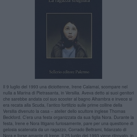
Il 9 luglio del 1993 una diciottenne, Irene Calamai, scompare nel
nulla a Marina di Pietrasanta, in Versilia. Aveva detto ai suoi genitori
che sarebbe andata col suo scooter al bagno Alhambra e invece si
era recata alla Scuda, l’antico fortilizio sulle prime colline della
Versilia divenuto la casa – atelier dello scultore inglese Thomas
Beckford. C’era una festa organizzata da sua figlia Nora. Durante la
festa, Irene e Nora litigano furiosamente, pare per una questione di
gelosia scatenata da un ragazzo, Corrado Beltrami, fidanzato di
Nora e forse amante di Irene. Il 25 luglio del 1993 viene ritrovato, in