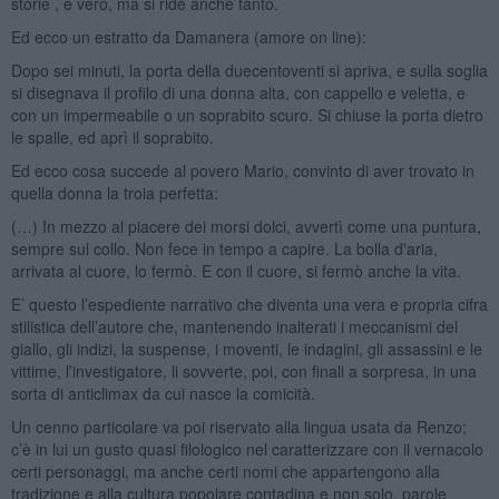
storie , è vero, ma si ride anche tanto.
Ed ecco un estratto da Damanera (amore on line):
Dopo sei minuti, la porta della duecentoventi si apriva, e sulla soglia
si disegnava il profilo di una donna alta, con cappello e veletta, e
con un impermeabile o un soprabito scuro. Si chiuse la porta dietro
le spalle, ed aprì il soprabito.
Ed ecco cosa succede al povero Mario, convinto di aver trovato in
quella donna la troia perfetta:
(…) In mezzo al piacere dei morsi dolci, avvertì come una puntura,
sempre sul collo. Non fece in tempo a capire. La bolla d'aria,
arrivata al cuore, lo fermò. E con il cuore, si fermò anche la vita.
E’ questo l’espediente narrativo che diventa una vera e propria cifra
stilistica dell’autore che, mantenendo inalterati i meccanismi del
giallo, gli indizi, la suspense, i moventi, le indagini, gli assassini e le
vittime, l’investigatore, li sovverte, poi, con finali a sorpresa, in una
sorta di anticlimax da cui nasce la comicità.
Un cenno particolare va poi riservato alla lingua usata da Renzo;
c’è in lui un gusto quasi filologico nel caratterizzare con il vernacolo
certi personaggi, ma anche certi nomi che appartengono alla
tradizione e alla cultura popolare contadina e non solo, parole