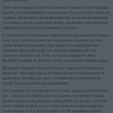
Dario sta tornando di notte in auto verso il residence dove alloggia
quando, improvvisamente, urta qualcosa, forse un tronco messo di
traverso; ma qualcuno stava attraversando e ora questo qualcuno
è in ombra e lui non vede bene chi sia, ma almeno nota che si sta
rialzando; ecco come viene descritto l’incontro:
E’ come vedere un fantasma trasformarsi in una persona in carne e
ossa. Sono convinto che le sue vecchie foto a corredo dei miei
articoli si stiano scolorendo, tutte assieme, in questo preciso
momento. Sono tutte inutili, ora, perché l’assassina di Irene
Calamai è davanti a me. E’ lei, non posso sbagliarmi. Nora
Beckford è questa. E’ diventata miope e porta delle Adidas vintage.
Da questo momento inizia per Dario un rapporto conflittuale con
Nora che, interrogata da lui, confessa di non ricordarsi niente di
quella sera che litigò con Irene, né tantomeno crede di averla
uccisa. Ecco cosa confessa al giornalista:
E lei poverina che moriva dietro a Corrado, pensava di portarmelo
via … cercava di imitarmi, però non faceva che rendersi ridicola.
Quella sera è venuta alla festa, hanno detto tutti gli altri, anche se
io non l’avevo invitata. Io a un certo punto devo aver esagerato,
come sempre. E a quel punto black out. Mi succedeva spesso.