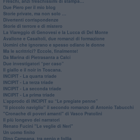
Freschi, anzi freschissimi di stampa…
​Due Piero per il mio blog
​Storie private, ma non solo …
Divertenti corrispondenze
Storie di terrore e di mistero
La Viareggio di Genovesi e la Lucca di Del Monte
Avallone e Casaltoli, due romanzi di formazione
​Uomini che ignorano e spesso odiano le donne
Ma le scrittrici? Eccole, finalmente!
Da Marina di Pietrasanta a Calci
​Due investigatori “per caso”
​Il giallo e il noir in Toscana.
INCIPIT - La quarta triade
INCIPIT - La terza triade
INCIPIT - La seconda triade
INCIPIT - La prima triade
L’approdo di INCIPIT su “Le pregiate penne”
​"Il piccolo naviglio" il secondo romanzo di Antonio Tabucchi
​"Cronache di poveri amanti" di Vasco Pratolini
​Il più longevo dei narratori
Renato Fucini "Le veglie di Neri"
Un uomo finito
​Dino Campana, tra genio e follia