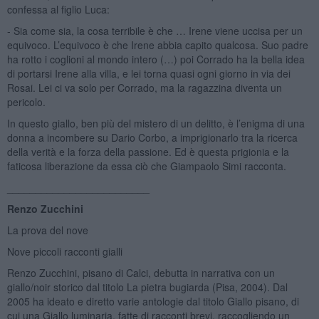
confessa al figlio Luca:
- Sia come sia, la cosa terribile è che … Irene viene uccisa per un
equivoco. L’equivoco è che Irene abbia capito qualcosa. Suo padre
ha rotto i coglioni al mondo intero (…) poi Corrado ha la bella idea
di portarsi Irene alla villa, e lei torna quasi ogni giorno in via dei
Rosai. Lei ci va solo per Corrado, ma la ragazzina diventa un
pericolo.
In questo giallo, ben più del mistero di un delitto, è l’enigma di una
donna a incombere su Dario Corbo, a imprigionarlo tra la ricerca
della verità e la forza della passione. Ed è questa prigionia e la
faticosa liberazione da essa ciò che Giampaolo Simi racconta.
_________________________
Renzo Zucchini
La prova del nove
Nove piccoli racconti gialli
Renzo Zucchini, pisano di Calci, debutta in narrativa con un
giallo/noir storico dal titolo La pietra bugiarda (Pisa, 2004). Dal
2005 ha ideato e diretto varie antologie dal titolo Giallo pisano, di
cui una Giallo luminaria, fatte di racconti brevi, raccogliendo un