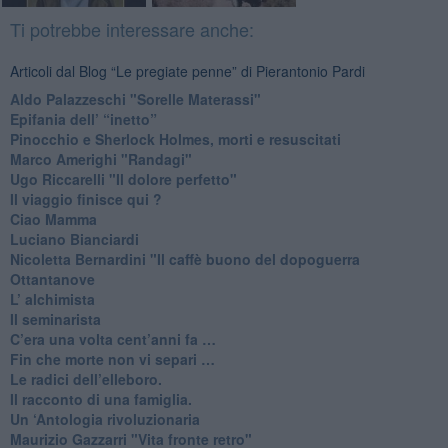
Ti potrebbe interessare anche:
Articoli dal Blog “Le pregiate penne” di Pierantonio Pardi
​Aldo Palazzeschi "Sorelle Materassi"
​Epifania dell’ “inetto”
Pinocchio e Sherlock Holmes, morti e resuscitati
​Marco Amerighi "Randagi"
Ugo Riccarelli "Il dolore perfetto"
​Il viaggio finisce qui ?
​Ciao Mamma
​Luciano Bianciardi
​Nicoletta Bernardini "Il caffè buono del dopoguerra
​Ottantanove
​L’ alchimista
Il seminarista
​C’era una volta cent’anni fa …
​Fin che morte non vi separi …
​Le radici dell’elleboro.
​Il racconto di una famiglia.
Un ‘Antologia rivoluzionaria
​Maurizio Gazzarri "Vita fronte retro"