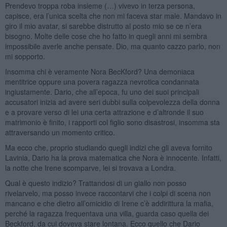
Prendevo troppa roba insieme (…) vivevo in terza persona,
capisce, era l’unica scelta che non mi faceva star male. Mandavo in
giro il mio avatar, si sarebbe distrutto al posto mio se ce n’era
bisogno. Molte delle cose che ho fatto in quegli anni mi sembra
impossibile averle anche pensate. Dio, ma quanto cazzo parlo, non
mi sopporto.
Insomma chi è veramente Nora BecKford? Una demoniaca
mentitrice oppure una povera ragazza nevrotica condannata
ingiustamente. Dario, che all’epoca, fu uno dei suoi principali
accusatori inizia ad avere seri dubbi sulla colpevolezza della donna
e a provare verso di lei una certa attrazione e d’altronde il suo
matrimonio è finito, i rapporti col figlio sono disastrosi, insomma sta
attraversando un momento critico.
Ma ecco che, proprio studiando quegli indizi che gli aveva fornito
Lavinia, Dario ha la prova matematica che Nora è innocente. Infatti,
la notte che Irene scomparve, lei si trovava a Londra.
Qual è questo indizio? Trattandosi di un giallo non posso
rivelarvelo, ma posso invece raccontarvi che i colpi di scena non
mancano e che dietro all’omicidio di Irene c’è addirittura la mafia,
perché la ragazza frequentava una villa, guarda caso quella dei
Beckford, da cui doveva stare lontana. Ecco quello che Dario