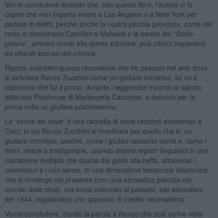
Vorrei concludere dicendo che, con questo libro, l’autore ci fa
capire che non importa vivere a Los Angeles o a New York per
parlare di delitti, perché anche la nostra piccola provincia, come del
resto ci dimostrano Camilleri e Malvaldi e la banda del “Giallo
pisano” ,arrivato ormai alla quinta edizione, può offrirci inquietanti
ed efferati scenari del crimine.
Riporto volentieri questa recensione che ho pescato nel web dove
si definisce Renzo Zucchini come un giullare mimetico; lui mi è
testimone che fui il primo, durante i leggendari incontri al salotto
letterario Pinkhouse di Mariangela Casarosa, a definirlo per la
prima volta un giullare postmoderno.
La "prova del nove" è una raccolta di nove racconti ambientati a
Calci, in cui Renzo Zucchini si manifesta per quello che è: un
giullare mimetico, perché, come i giullari racconta storie e, come i
mimi, riesce a trasfigurarle, usando diversi registri linguistici in una
narrazione multipla che spazia dal giallo alla beffa, attraverso i
calembour e i non sense, in una dimensione temporale diacronica
che si immerge nel presente (con una sarcastica parodia nel
mondo delle chat), ma torna volentieri al passato, alle atmosfere
del 1944, regalandoci uno spaccato di inedito neorealismo.
Vorrei concludere, dando la parola a Renzo che così scrive nella