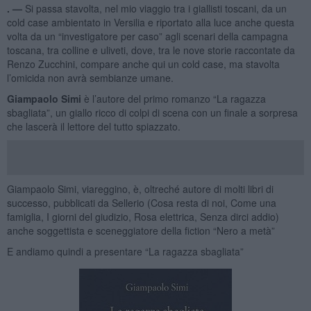
. —
Si passa stavolta, nel mio viaggio tra i giallisti toscani, da un
cold case ambientato in Versilia e riportato alla luce anche questa
volta da un “investigatore per caso” agli scenari della campagna
toscana, tra colline e uliveti, dove, tra le nove storie raccontate da
Renzo Zucchini, compare anche qui un cold case, ma stavolta
l’omicida non avrà sembianze umane.
Giampaolo Simi
è l’autore del primo romanzo “La ragazza
sbagliata”, un giallo ricco di colpi di scena con un finale a sorpresa
che lascerà il lettore del tutto spiazzato.
Giampaolo Simi, viareggino, è, oltreché autore di molti libri di
successo, pubblicati da Sellerio (Cosa resta di noi, Come una
famiglia, I giorni del giudizio, Rosa elettrica, Senza dirci addio)
anche soggettista e sceneggiatore della fiction “Nero a metà”
E andiamo quindi a presentare “La ragazza sbagliata”