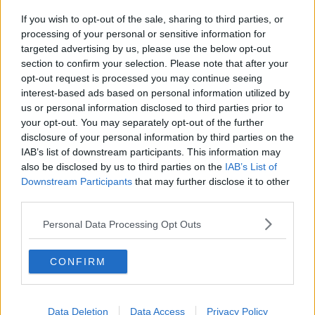
Insomma sono le parole, il primo e più originale motore narrativo
If you wish to opt-out of the sale, sharing to third parties, or
della scrittura di Renzo Zucchini.
processing of your personal or sensitive information for
targeted advertising by us, please use the below opt-out
In questi nove racconti si inizia con una divertente parodia dei
section to confirm your selection. Please note that after your
ritrovamenti di reperti eccellenti che creano orgasmi a catena in
opt-out request is processed you may continue seeing
paleontologi, assessori e sovrintendenti e che sono da tempo
interest-based ads based on personal information utilized by
diventati un leit motiv di tanti inconsapevoli centri storici italiani, per
us or personal information disclosed to third parties prior to
poi scoprire che la realtà era molto più banale, anche se tragica. In
your opt-out. You may separately opt-out of the further
questo caso è un teschio a creare l’incredibile scompiglio.
disclosure of your personal information by third parties on the
Si prosegue poi con un racconto che trova la sua forza nel bisticcio
IAB’s list of downstream participants. This information may
linguistico, nell’equivoco lessicale, dove uno dei protagonisti,
also be disclosed by us to third parties on the
IAB’s List of
denominato il Trappola, rende problematico con il suo variopinto
Downstream Participants
that may further disclose it to other
vernacolo il lavoro del maresciallo Domenici, ritardando la
third parties.
soluzione del caso. Gli effetti comici qui si giocano tutti sui registri
linguistici che creano dei veri e propri cortocircuiti nella
Personal Data Processing Opt Outs
comunicazione.
Il Trappola, il Baicche, il De Profundis sono i soprannomi dei
CONFIRM
personaggi che si muovono in queste storie, quasi maschere della
Commedia dell’Arte, dotati di quell’inventiva, di quell’arguzia che
sono da sempre nel DNA dei toscani; ricordano, per certi versi
alcuni personaggi del Decameron di Boccaccio, Bruno,
Data Deletion
Data Access
Privacy Policy