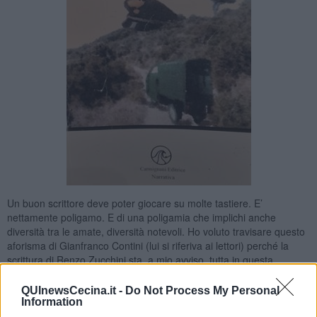
Un buon scrittore deve poter giocare su molte tastiere. E’
nettamente poligamo. E di una poligamia che implichi anche
diversità tra le amate, diversità notevoli. Ho voluto travisare questo
aforisma di Gianfranco Contini (lui si riferiva ai lettori) perché la
scrittura di Renzo Zucchini sta, a mio avviso, tutta in questa
definizione: infatti , pur partendo da una traccia comune, in questo
caso il racconto giallo, si biforca poi in giochi linguistici, in bisticci
QUInewsCecina.it -
Do Not Process My Personal
lessicali ed espressionistici che delimitano atmosfere e contesti
Information
diversi, il presente, il passato, le tradizioni, il web…