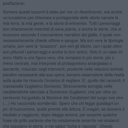
postfazione:
Scrivere questi racconti è stato per me un divertimento, ma anche
un’occasione per chiamare a protagoniste delle storie narrate la
mia terra, la mia gente, e la storia di entrambe. Tutti i personaggi
son chiaramente inventati di sana pianta, e anche le storie, che si
muovono secondo il meccanismo narrativo del giallo, il quale non
necessariamente chiede vittime e sangue. Ma son vere le tipologie
umane, son vere le “locazioni”, son veri gli idiomi, con i quali ultimi
son pitturati i personaggi e anche le loro azioni. Solo in un caso mi
sono rifatto a una figura vera, che compare in più storie, più o
meno centrale, mai interprete di protagonismo smargiasso o
saccente, misurato negli interventi, prudente nelle relazioni amicali,
peraltro necessarie alla sua opera, bonario osservatore della realtà
sulla quale ha ricevuto l’incarico di vegliare. E’, quello dei racconti, il
maresciallo Guglielmo Domenici. Stranamente somiglia nelle
caratteristiche elencate a Domenico Guglielmi, che per oltre un
ventennio ha guidato la Stazione dei Carabinieri del luogo ove vivo
(…) Ho raccontato sorridendo. Spero che chi legge guadagni un
po’ di buonumore, quale premio alla lettura. E magari, se davvero il
risultato è raggiunto, dopo rilegga ancora, per scoprire qualche
frase da grillo parlante che ho volutamente smarrito nei cicalecci
che popolano le storie, o nei salaci “botta e risposta”. Chiedo